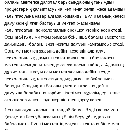
баланы мектепке даярлау барысында оның танымдық
процестерінің қалыптасуына көп көңіл бөліп, жеке адамдық
қалыптасуына назар аудара қоймайды. Бұл баланың келесі
даму кезеңі, яғни,бастауыш мектеп жасындағы
қалыптасатын психологиялық ерекшеліктеріне әсер етеді.
Осындай ғылыми тұжырымдар бойынша баланың мектепке
дайындығы-баланың жан-жақты дамуын қамтамасыз етеді.
Сонымен мектеп жасына дейінгі кезеңнің аяқталуы
психологиялық дамуын тоқтатпайды, оның бастамасы
мектеп жасындағы кезеңде өз жалғасын табады. Адамның
дұрыс қалыптасуы осы мектеп жасына дейінгі кезде
психологиялық, интелектуалдық дамуына байланысты
болады. Сондықтан баланың мектеп жасына дейінгі
дамуына балабақша тәрбиешілері мен мұғалімдер және
ата-аналар үлкен жауапкершілікпен қарау керек.
1 сынып оқушыларының қандай болуы біздің қоғам мен
Қазақстан Республикасының білім беру ұйымдарына
байланысты.Бүгінгі мектептің мақсаты тек қана білім мен