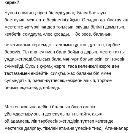
керек?
Бүгінгі еліміздің тірегі-білімді ұрпақ. Білім бастауы –
бастауыш мектепте берілетіні айқын. Осыдан да бастауыш
мектепте әртүрлі пәндер тоғысып, оқушы білімін дамытып,
келбетін сомдауға үлес қосады. Әсіресе, баланың
эстетикалық-көркемдік талғамын ұштап, ұлттық тәрбие
береміз. Тіл ана сүтімен бала бойына дарып, мектеп атты
ұяда жетіледі.Онысыз бала мәңгүрт болып өсіп, елін-жерін
сүймейді. Сусыз құрғақ жерге, таса көлеңкелі жерге дән
тастағанмен өнбейтіні сияқты, жас баланы біліммен
сусындатып, бағып-күтпесек,көкірегін ашып, тәрбие
бермесек,өспейді, өнбейді.
Мектеп жасына дейінгі баланың бүкіл өмірін
ұйымдастыру,оның денсаулығын нығайту, ақыл-
ой,адамгершілік тәрбиесін жетілдіріп,түптеп келгенде
мектепке даярлау, тікелей ата-ана үлесіне тиеді. Ата-аналар