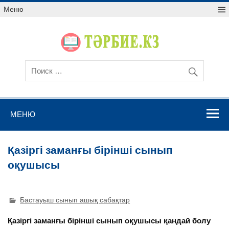
Меню
МЕНЮ
Қазіргі заманғы бірінші сынып
оқушысы
Бастауыш сынып ашық сабақтар
Қазіргі заманғы бірінші сынып оқушысы қандай болу