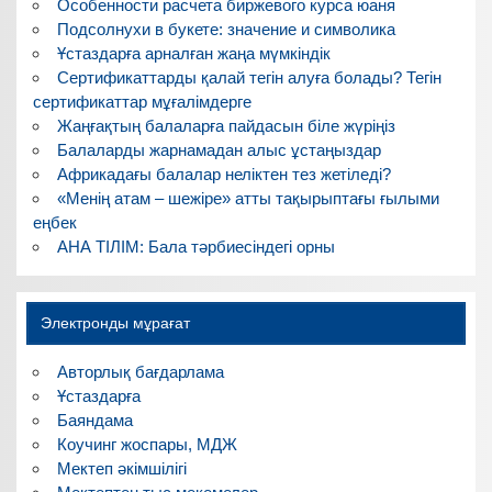
Особенности расчета биржевого курса юаня
Подсолнухи в букете: значение и символика
Ұстаздарға арналған жаңа мүмкіндік
Сертификаттарды қалай тегін алуға болады? Тегін
сертификаттар мұғалімдерге
Жаңғақтың балаларға пайдасын біле жүріңіз
Балаларды жарнамадан алыс ұстаңыздар
Африкадағы балалар неліктен тез жетіледі?
«Менің атам – шежіре» атты тақырыптағы ғылыми
еңбек
АНА ТІЛІМ: Бала тәрбиесіндегі орны
Электронды мұрағат
Авторлық бағдарлама
Ұстаздарға
Баяндама
Коучинг жоспары, МДЖ
Мектеп әкімшілігі