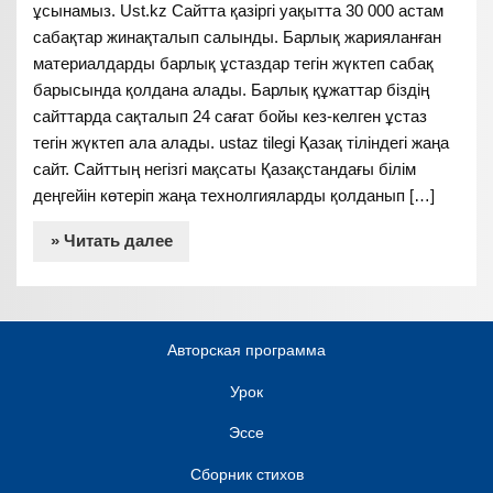
ұсынамыз. Ust.kz Сайтта қазіргі уақытта 30 000 астам
сабақтар жинақталып салынды. Барлық жарияланған
материалдарды барлық ұстаздар тегін жүктеп сабақ
барысында қолдана алады. Барлық құжаттар біздің
сайттарда сақталып 24 сағат бойы кез-келген ұстаз
тегін жүктеп ала алады. ustaz tilegi Қазақ тіліндегі жаңа
сайт. Сайттың негізгі мақсаты Қазақстандағы білім
деңгейін көтеріп жаңа технолгияларды қолданып […]
» Читать далее
Авторская программа
Урок
Эссе
Сборник стихов