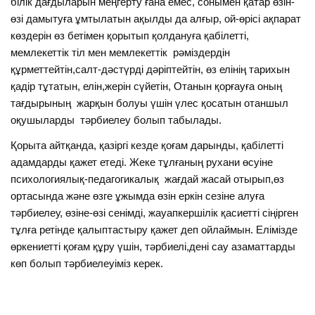
білік дағдыларын меңгерту ғана емес, сонымен қатар өзін-
өзі дамытуға ұмтылатын ақылды да алғыр, ой-өрісі ақпарат
көздерін өз бетімен қорытып қолдануға қабілетті,
мемлекеттік тіл мен мемлекеттік рәміздердін
құрметтейтін,салт-дәстүрді дәріптейтін, өз елінің тарихын
қадір тұтатын, елін,жерін сүйетін, Отанын қорғауға оның
тағдырының жарқын болуы үшін үлес қосатын отаншыл
оқушыларды тәрбиелеу болып табылады.
Қорыта айтқанда, қазіргі кезде қоғам дарынды, қабілетті
адамдарды қажет етеді. Жеке тұлғаның рухани өсуіне
психологиялық-педагогикалық жағдай жасай отырып,өз
ортасында және өзге ұжымда өзін еркін сезіне алуға
тәрбиелеу, өзіне-өзі сенімді, жауапкершілік қасиетті сіңірген
тұлға ретінде қалыптастыру қажет деп ойлаймын. Елімізде
өркениетті қоғам құру үшін, тәрбиелі,дені сау азаматтарды
көп болып тәрбиелеуіміз керек.