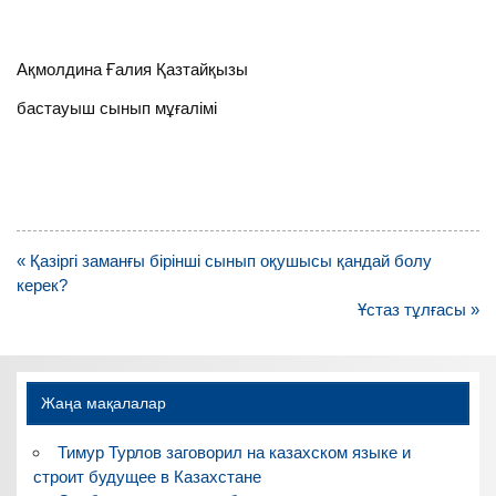
Ақмолдина Ғалия Қазтайқызы
бастауыш сынып мұғалімі
Навигация
« Қазіргі заманғы бірінші сынып оқушысы қандай болу
по
керек?
записям
Ұстаз тұлғасы »
Жаңа мақалалар
Тимур Турлов заговорил на казахском языке и
строит будущее в Казахстане