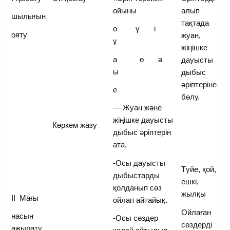
ойыны
алып
шылығын
тақтада
о ү і
ояту
жуан,
ұ
жіңішке
а ө ә
дауысты
ы
дыбыс
әріптеріне
е
бөлу.
— Жуан және
жіңішке дауысты
Көркем жазу
дыбыс әріптерін
ата.
-Осы дауысты
Түйе, қой,
дыбыстарды
ешкі,
қолданып сөз
жылқы
ІІ Мағы
ойлап айтайық.
Ойлаған
насын
-Осы сөздер
сөздерді
ажырату