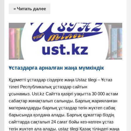
» Читать далее
Ұстаздарға арналған жаңа мүмкіндік
Құрметті ұстаздар сіздерге жаңа Ustaz tilegi – Ұстаз
тілегі Республикалық ұстаздар сайтын
ұсынамыз. Ust.kz Сайтта қазіргі уақытта 30 000 астам
сабақтар жинақталып салынды. Барлық жарияланған
материалдарды барлық ұстаздар тегін жүктеп сабақ
барысында қолдана алады. Барлық құжаттар біздің
сайттарда сақталып 24 сағат бойы кез-келген ұстаз
тегін жүктеп ала алады. ustaz tilegi Қазақ тіліндегі жаңа