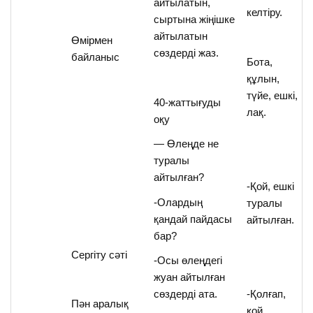
айтылатын,
келтіру.
сыртына жіңішке
айтылатын
Өмірмен
сөздерді жаз.
байланыс
Бота,
құлын,
түйе, ешкі,
40-жаттығуды
лақ.
оқу
— Өлеңде не
туралы
айтылған?
-Қой, ешкі
-Олардың
туралы
қандай пайдасы
айтылған.
бар?
Сергіту сәті
-Осы өлеңдегі
жуан айтылған
сөздерді ата.
-Қолғап,
Пән аралық
қой,