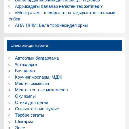
Африкадағы балалар неліктен тез жетіледі?
«Менің атам – шежіре» атты тақырыптағы ғылыми
еңбек
АНА ТІЛІМ: Бала тәрбиесіндегі орны
Электронды мұрағат
Авторлық бағдарлама
Ұстаздарға
Баяндама
Коучинг жоспары, МДЖ
Мектеп әкімшілігі
Мектептен тыс мекемелер
Оқу жылы
Стихи для детей
Сыныптан тыс жұмыс
Тәрбие сағаты
Шығарма
Эссе