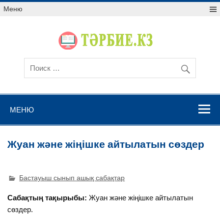
Меню
МЕНЮ
Жуан және жіңішке айтылатын сөздер
Бастауыш сынып ашық сабақтар
Сабақтың тақырыбы:
Жуан және жіңішке айтылатын
сөздер.