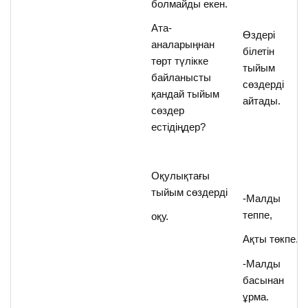
болмайды екен.
Ата-
Өздері
аналарыңнан
білетін
төрт түлікке
тыйым
байланысты
сөздерді
қандай тыйым
айтады.
сөздер
естідіңдер?
Оқулықтағы
тыйым сөздерді
-Малды
теппе,
оқу.
Ақты төкпе.
-Малды
басынан
ұрма.