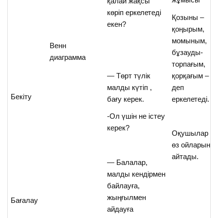
қалай жақсы
көріп еркелетеді
Қозыны –
екен?
қоңырым,
момыным,
Венн
бұзауды-
диаграмма
торпағым,
— Төрт түлік
қорқағым –
малды күтіп ,
деп
Бекіту
бағу керек.
еркелетеді.
-Ол үшін не істеу
керек?
Оқушылар
өз ойларын
айтады.
— Балалар,
малды кендірмен
байлауға,
жыңғылмен
Бағалау
айдауға