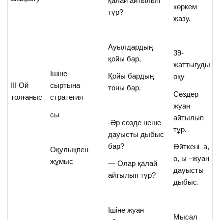
қалай айтылып
көркем
тұр?
жазу.
Ауылдардың
39-
қойы бар,
жаттығуды
Ішіне-
Қойы бардың
оқу
ІІІ Ой
сыртына
тоны бар.
Сөздер
толғаныс
стратегия
жуан
сы
айтылып
-Әр сөзде неше
тұр.
дауысты дыбыс
бар?
Өйткені а,
Оқулықпен
о, ы –жуан
жұмыс
— Олар қалай
дауысты
айтылып тұр?
дыбыс.
Ішіне жуан
Мысал