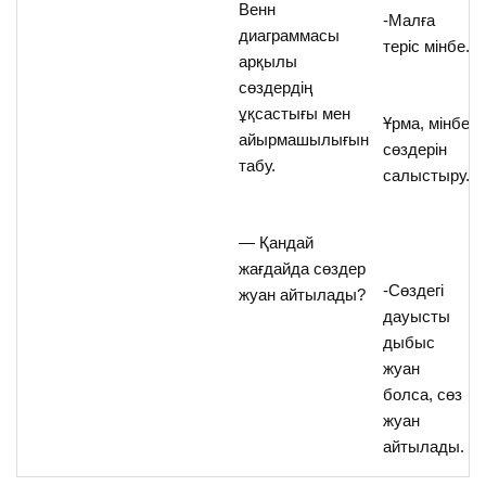
Венн
-Малға
диаграммасы
теріс мінбе.
арқылы
сөздердің
ұқсастығы мен
Ұрма, мінбе
айырмашылығын
сөздерін
табу.
салыстыру.
— Қандай
жағдайда сөздер
-Сөздегі
жуан айтылады?
дауысты
дыбыс
жуан
болса, сөз
жуан
айтылады.