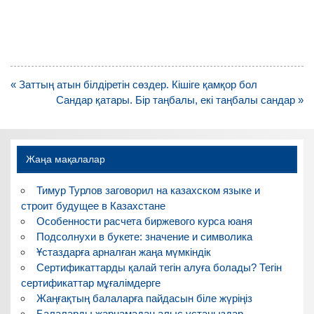
Навигация
« Заттың атын білдіретін сөздер. Кішіге қамқор бол
по
Сандар қатары. Бір таңбалы, екі таңбалы сандар »
записям
Жаңа мақалалар
Тимур Турлов заговорил на казахском языке и
строит будущее в Казахстане
Особенности расчета биржевого курса юаня
Подсолнухи в букете: значение и символика
Ұстаздарға арналған жаңа мүмкіндік
Сертификаттарды қалай тегін алуға болады? Тегін
сертификаттар мұғалімдерге
Жаңғақтың балаларға пайдасын біле жүріңіз
Балаларды жарнамадан алыс ұстаңыздар