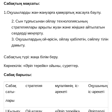
Сабақтың мақсаты:
1.Оқушыларды жан-жануарға қамқорлық жасауға баулу.
Сын тұрғысынан ойлау технологиясының
стратегиялары арқылы жуан және жіңішке айтылатын
сөздерді меңгерту.
Оқушылардың ой-өрісін, ойлау қабілетін, сөйлеу тілін
дамыту.
Сабақтың түрі: жаңа білім беру.
Көрнекілік: «Әріп терейік» ойыны, суреттер.
Сабақ барысы:
Сабақ
стратегия
мұғалімнің іс-
Оқушының
саты-
әрекеті
іс-әрекеті
лары
І Қызығу
Ой қозғау
«Әріп терейік»
Әріптерді