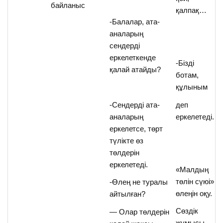
байланыс
қалпақ…
-Балалар, ата-
аналарың
сендерді
еркелеткенде
-Бізді
қалай атайды?
ботам,
құлыным
-Сендерді ата-
деп
аналарың
еркелетеді.
еркелетсе, төрт
түлікте өз
төлдерін
еркелетеді.
«Малдың
төлін сүюі»
-Өлең не туралы
өлеңін оқу.
айтылған?
Сөздік
— Олар төлдерін
жұмысы