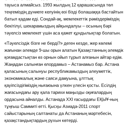
тауыса алмайсыз. 1993 жылдың 12 қарашасында төл
теңгеміздің дүниеге келуінің өзі бізді болашаққа бастайтын
батыл қадам еді. Сондай-ақ, мемлекеттік рәміздеріміздің
бекітілуі, шекарамыздың айқындалуы – осының бәрі
тәуелсіз мемлекет үшін аса қажет құндылықтар болатын.
«Тәуелсіздік бізге не берді?» деген кезде, жер көлемі
жағынан әлемде 9-шы орын алатын Қазақстанның әлемдік
қоғамдастықтан өз орнын ойып тұрып алғанын айтар едім.
Жаңадан салынған елордамыз – Астанамыз бар. Астана
қаласының салынуы республикамыздың әлеуметтік,
экономикалық және саяси дамуына, ұлттық
қауіпсіздігіміздің нығаюына үлкен үлесін қосты. Есілдің
жағасындағы ару қала тарихи маңызды оқиғалардың
ордасына айналды. Астанада ХХІ ғасырдағы ЕҚЫҰ-ның
тұңғыш Саммиті өтті. Қысқы Азиада-2011 спорт
сайыстарының салтанаты да Астананың мәртебесін,
қазақстандықтардың рухын көтерді.