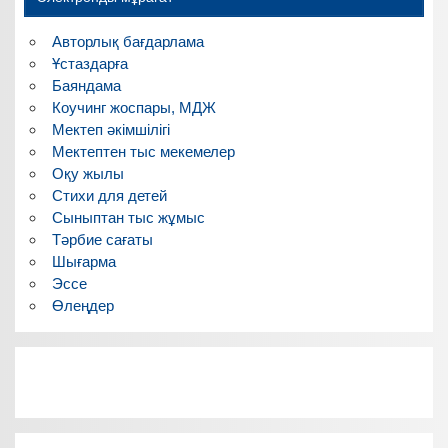
Авторлық бағдарлама
Ұстаздарға
Баяндама
Коучинг жоспары, МДЖ
Мектеп әкімшілігі
Мектептен тыс мекемелер
Оқу жылы
Стихи для детей
Сыныптан тыс жұмыс
Тәрбие сағаты
Шығарма
Эссе
Өлеңдер