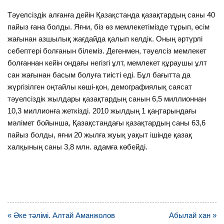
Тәуелсіздік алғанға дейін Қазақстанда қазақтардың саны 40
пайыз ғана болды. Яғни, біз өз мемлекетімізде тұрып, өсім
жағынан азшылық жағдайда қалып келдік. Оның әртүрлі
себептері болғанын білеміз. Дегенмен, тәуелсіз мемлекет
болғаннан кейін ондағы негізгі ұлт, мемлекет құраушы ұлт
сан жағынан басым болуға тиісті еді. Бұл бағытта да
жүргізілген оңтайлы көші-қон, демографиялық саясат
тәуелсіздік жылдары қазақтардың санын 6,5 миллионнан
10,3 миллионға жеткізді. 2010 жылдың 1 қаңтарындағы
мәлімет бойынша, Қазақстандағы қазақтардың саны 63,6
пайыз болды, яғни 20 жылға жуық уақыт ішінде қазақ
халқының саны 3,8 млн. адамға көбейді.
Навигация
« Әке тәлімі. Алтай Аманжолов
Абылай хан »