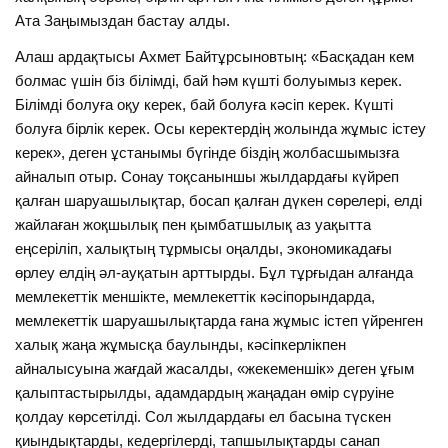
Ата Заңымыздан бастау алды.
Алаш ардақтысы Ахмет Байтұрсыновтың: «Басқадан кем
болмас үшін біз білімді, бай һәм күшті болуымыз керек.
Білімді болуға оқу керек, бай болуға кәсіп керек. Күшті
болуға бірлік керек. Осы керектердің жолында жұмыс істеу
керек», деген ұстанымы бүгінде біздің жолбасшымызға
айналып отыр. Сонау тоқсаныншы жылдардағы күйреп
қалған шаруашылықтар, босап қалған дүкен сөрелері, елді
жайлаған жоқшылық пен қымбатшылық аз уақытта
еңсеріліп, халықтың тұрмысы оңалды, экономикадағы
өрлеу елдің әл-ауқатын арттырды. Бұл тұрғыдан алғанда
мемлекеттік меншікте, мемлекеттік кәсіпорындарда,
мемлекеттік шаруашылықтарда ғана жұмыс істеп үйренген
халық жаңа жұмысқа баулынды, кәсіпкерлікпен
айналысуына жағдай жасалды, «жекеменшік» деген ұғым
қалыптастырылды, адамдардың жаңадан өмір сүруіне
қолдау көрсетілді. Сол жылдардағы ел басына түскен
қиындықтарды, кедергілерді, тапшылықтарды санап