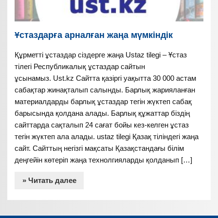
Ұстаздарға арналған жаңа мүмкіндік
Құрметті ұстаздар сіздерге жаңа Ustaz tilegi – Ұстаз
тілегі Республикалық ұстаздар сайтын
ұсынамыз. Ust.kz Сайтта қазіргі уақытта 30 000 астам
сабақтар жинақталып салынды. Барлық жарияланған
материалдарды барлық ұстаздар тегін жүктеп сабақ
барысында қолдана алады. Барлық құжаттар біздің
сайттарда сақталып 24 сағат бойы кез-келген ұстаз
тегін жүктеп ала алады. ustaz tilegi Қазақ тіліндегі жаңа
сайт. Сайттың негізгі мақсаты Қазақстандағы білім
деңгейін көтеріп жаңа технолгияларды қолданып […]
» Читать далее