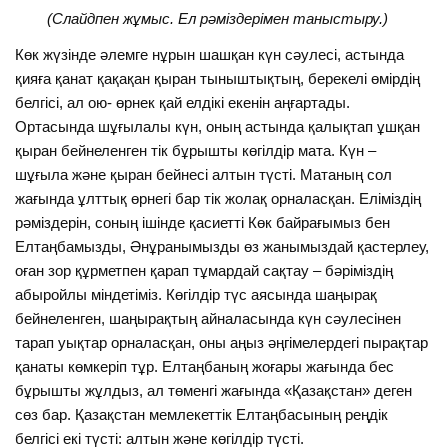
(Слайдпен жұмыс. Ел рәміздерімен таныстыру.)
Көк жүзінде әлемге нұрын шашқан күн сәулесі, астында
қияға қанат қақақан қыран тыныштықтың, берекелі өмірдің
белгісі, ал ою- өрнек қай елдікі екенін аңғартады.
Ортасында шұғылалы күн, оның астында қалықтап ұшқан
қыран бейнеленген тік бұрышты көгілдір мата. Күн –
шұғыла және қыран бейнесі алтын түсті. Матаның сол
жағында ұлттық өрнегі бар тік жолақ орналасқан. Еліміздің
рәміздерін, соның ішінде қасиетті Көк байрағымыз бен
Елтаңбамызды, Әнұранымызды өз жанымыздай қастерлеу,
оған зор құрметпен қарап тұмардай сақтау – бәріміздің
абыройлы міндетіміз. Көгілдір түс аясында шаңырақ
бейнеленген, шаңырақтың айналасында күн сәулесінен
тарап уықтар орналасқан, оны аңыз әңгімелердегі пырақтар
қанаты көмкеріп тұр. Елтаңбаның жоғары жағында бес
бұрышты жұлдыз, ал төменгі жағында «Қазақстан» деген
сөз бар. Қазақстан мемлекеттік Елтаңбасының реңдік
белгісі екі түсті: алтын және көгілдір түсті.