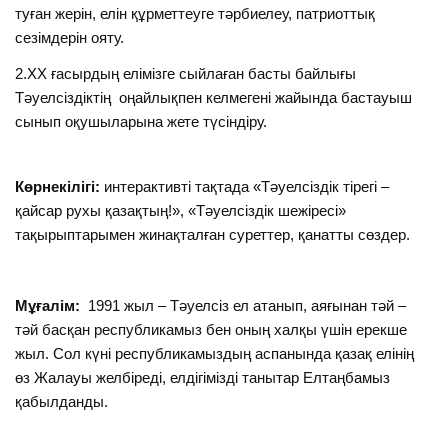
туған жерін, елін құрметтеуге тәрбиелеу, патриоттық
сезімдерін ояту.
2.ХХ ғасырдың елімізге сыйлаған басты байлығы
Тәуелсіздіктің оңайлықпен келмегені жайында бастауыш
сынып оқушыларына жете түсіндіру.
Көрнекілігі:
интерактивті тақтада «Тәуелсіздік тірегі –
қайсар рухы қазақтың!», «Тәуелсіздік шежіресі»
тақырыптарымен жинақталған суреттер, қанатты сөздер.
Мұғалім:
1991 жыл – Тәуелсіз ел атанып, аяғынан тәй –
тәй басқан республикамыз бен оның халқы үшін ерекше
жыл. Сол күні республикамыздың аспанында қазақ елінің
өз Жалауы желбіреді, елдігімізді танытар Елтаңбамыз
қабылданды.