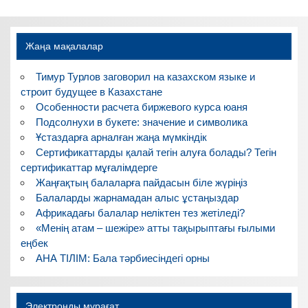
по
записям
Жаңа мақалалар
Тимур Турлов заговорил на казахском языке и
строит будущее в Казахстане
Особенности расчета биржевого курса юаня
Подсолнухи в букете: значение и символика
Ұстаздарға арналған жаңа мүмкіндік
Сертификаттарды қалай тегін алуға болады? Тегін
сертификаттар мұғалімдерге
Жаңғақтың балаларға пайдасын біле жүріңіз
Балаларды жарнамадан алыс ұстаңыздар
Африкадағы балалар неліктен тез жетіледі?
«Менің атам – шежіре» атты тақырыптағы ғылыми
еңбек
АНА ТІЛІМ: Бала тәрбиесіндегі орны
Электронды мұрағат