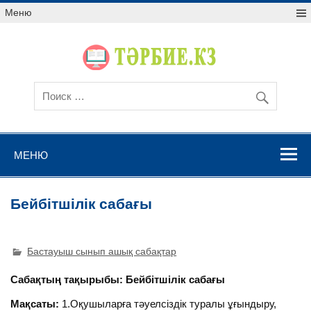
Меню
МЕНЮ
Бейбітшілік сабағы
Бастауыш сынып ашық сабақтар
Сабақтың тақырыбы: Бейбітшілік сабағы
Мақсаты:
1.Оқушыларға тәуелсіздік туралы ұғындыру,