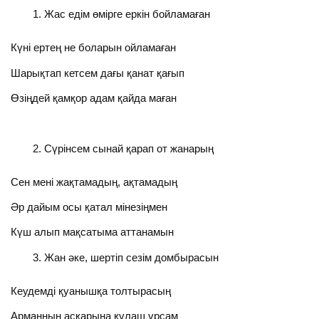
Жас едім өмірге еркін бойламаған
Күні ертең не боларын ойламаған
Шарықтап кетсем дағы қанат қағып
Өзіңдей қамқор адам қайда маған
Сүрінсем сынай қарап от жанарың
Сен мені жақтамадың, ақтамадың
Әр дайым осы қатал мінезіңмен
Күш алып мақсатыма аттанамын
Жан әке, шертіп сезім домбырасын
Кеудемді қуанышқа толтырасың
Арманның асқарына құлаш ұрсам