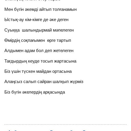
Мен бүгін әкемді айтып толғанамын
Ыстық-ау кім-кімге де әке деген
Суыққа шалындырмай мәпелеген
Өмірдің соқпағымен өрге тартып
Алдымен адам бол деп жетелеген
Тағдырдың кеуде тосып жартасына
Біз үшін түскен майдан ортасына
Алаңсыз салып сайран шалқып жүрміз
Біз бүгін әкелердің арқасында