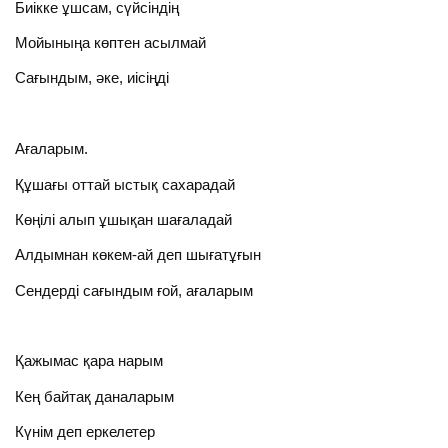
Биікке ұшсам, сүйсіндің
Мойыныңа көптен асылмай
Сағындым, әке, иісіңді
Ағаларым.
Құшағы оттай ыстық сахарадай
Көңілі алып ұшықан шағаладай
Алдымнан көкем-ай деп шығатұғын
Сендерді сағындым ғой, ағаларым
Қажымас қара нарым
Кең байтақ даналарым
Күнім деп еркелетер