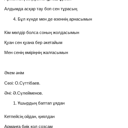
Алдымда асқар тау боп сен тұрасың
Бұл күнде мен де өзеннің арнасымын
Кім мөлдір болса соның жолдасымын
Қуан сен қуана бер әкетайым
Мен сенің өміріңнің жалғасымын
Әкем әнім
Сөзі: О.Сүттібаев.
Әні: Ә.Сүлейменов.
Ұшырдың баптап ұядан
Кетпейсің ойдан, қиялдан
Арманға биік қол созсам