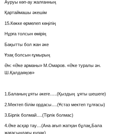
Ауруы көп-ау жалғанның
Қартаймашы әкешім
15.Көкке өрмелеп көңілің
Нұрға толсын өмірің
Бақытты бол жан әке
Ұзақ болсын ғұмырың
Ән: «Әке арманы» М.Омаров. «Әке туралы ән.
Ш.Қалдаяқов»
1.Баланың ұяты әкеге…..(Қыздың ұяты шешеге)
2.Мектеп білім ордасы….(Ұстаз мектеп тұлғасы)
3.Бірлік болмай….(Тірлік болмас)
4.Әке асқар тау…(Ана ағып жатқан бұлақ,Бала
жағасындағы құрақ)