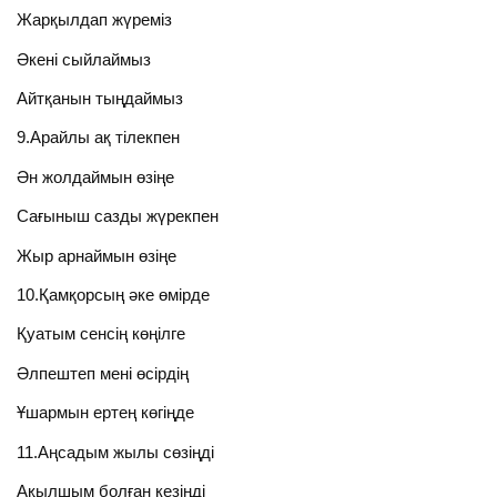
Жарқылдап жүреміз
Әкені сыйлаймыз
Айтқанын тыңдаймыз
9.Арайлы ақ тілекпен
Ән жолдаймын өзіңе
Сағыныш сазды жүрекпен
Жыр арнаймын өзіңе
10.Қамқорсың әке өмірде
Қуатым сенсің көңілге
Әлпештеп мені өсірдің
Ұшармын ертең көгіңде
11.Аңсадым жылы сөзіңді
Ақылшым болған кезіңді