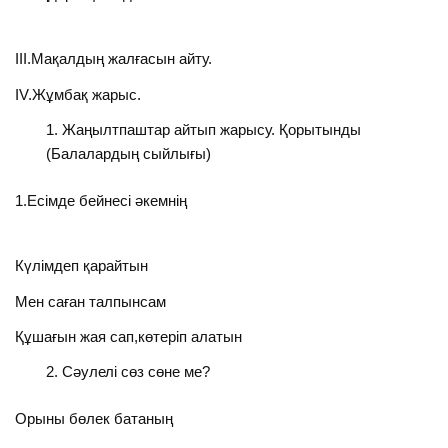
ІІІ.Мақалдың жалғасын айту.
ІV.Жұмбақ жарыс.
Жаңылтпаштар айтып жарысу. Қорытынды
(Балалардың сыйлығы)
1.Есімде бейнесі әкемнің
Күлімдеп қарайтын
Мен саған талпынсам
Құшағын жая сап,көтеріп алатын
Сәулелі сөз сөне ме?
Орыны бөлек батаның