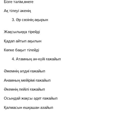
Бізге тәлім,өнеге
Ақ тілеуі әкенің
Әр сөзінің ақырын
Жақсылыққа тірейді
Қадап айтып ақылын
Көпке бақыт тілейді
Атамның ән-күйі ғажайып
Әжемнің әлдиі ғажайып
Анамның мейірімі ғажайып
Әкемнің пейілі ғажайып
Осындай жақсы әдет ғажайып
Қалмасын ешқашан азайып