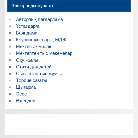
Электронды мұрағат
Авторлық бағдарлама
Ұстаздарға
Баяндама
Коучинг жоспары, МДЖ
Мектеп әкімшілігі
Мектептен тыс мекемелер
Оқу жылы
Стихи для детей
Сыныптан тыс жұмыс
Тәрбие сағаты
Шығарма
Эссе
Өлеңдер