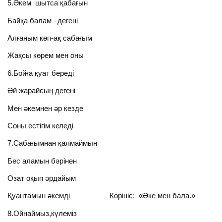
5.Әкем шытса қабағын
Байқа балам –дегені
Алғаным көп-ақ сабағым
Жақсы көрем мен оны
6.Бойға қуат береді
Әй жарайсың дегені
Мен әкемнен әр кезде
Соны естігім келеді
7.Сабағымнан қалмаймын
Бес аламын бәрінен
Озат оқып әрдайым
Қуантамын әкемді Көрініс: «Әке мен бала.»
8.Ойнаймыз,күлеміз