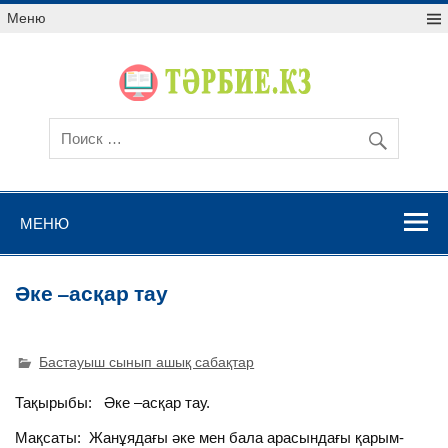
Меню
МЕНЮ
Әке –асқар тау
Бастауыш сынып ашық сабақтар
Тақырыбы: Әке –асқар тау.
Мақсаты: Жанұядағы әке мен бала арасындағы қарым-