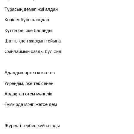
Тұрасың демеп жиі алдан
Көңілім бүгін алаңдап
Күттің бе, әке балаңды
Шаттықпен жарқын тойыңа
Сыйлаймын сазды бұл әнді
Адалдық әркез көксеген
Үйрендім, әке тек сенен
Ардақтап өтем мәңгілік
Ғұмырда мәңгі жетсе дем
Жүректі тербеп күй сынды