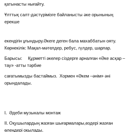
қатынасты нығайту.
Ұлттық салт-дәстүрімізге байланысты әке орынының
ерекше
екендігін ұғындыру.Әкеге деген бала махаббатын ояту.
Көрнекілік: Мақал-мәтелдер, ребус, гүлдер, шарлар.
Барысы: Құрметті әкелер сіздерге арналған «Әке асқар –
тау» -атты тәрбие
сағатымызды бастаймыз. Хормен «Әкем –әнім» әні
орындалады.
І. Әдеби музыкалы монтаж
ІІ. Оқушылардың жазған шығармалары,өздері жазған
өлеңдері оқылады.