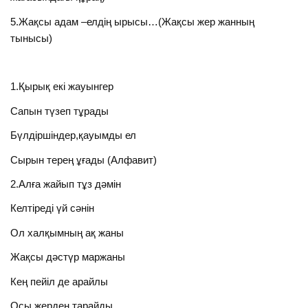
5.Жақсы адам –елдің ырысы…(Жақсы жер жанның
тынысы)
1.Қырық екі жауынгер
Сапын түзеп тұрады
Бүлдіршіндер,қауымды ел
Сырын терең ұғады (Алфавит)
2.Алға жайып тұз дәмін
Келтіреді үй сәнін
Ол халқымның ақ жаны
Жақсы дәстүр маржаны
Кең пейіл де арайлы
Осы жерден тарайды