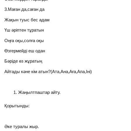
3.Маған да,саған да
Жақын туыс бес адам
Үш әріптен тұратын
Оңға оқы,солға оқы
Өзгермейді еш одан
Бәріде өз жұратың
Айтады кәне кім атын?(Ата,Ана,Аға,Апа,Іні)
Жаңылтпаштар айту.
Қорытынды:
Әке туралы жыр.