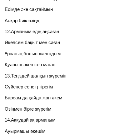
Есімде әке сақтаймын
Асқар биік өзіңді
12.Арманым едің аңсаған
Әкелсем бақыт мен саған
Ұрпағың болып жалғадым
Қуаныш әкеп сен маған
13.Теңіздей шалқып жүремін
Сүйенер сенсің тірегім
Барсам да қайда жан әкем
Өзіңмен бірге жүрегім
14.Аққудай ақ арманым
Ауырмашы әкешім