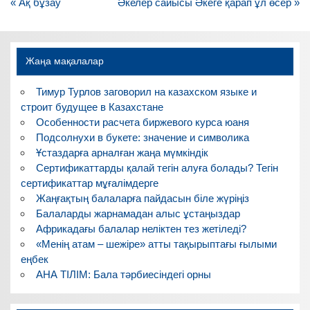
Навигация
« Ақ бұзау
Әкелер сайысы Әкеге қарап ұл өсер »
по
записям
Жаңа мақалалар
Тимур Турлов заговорил на казахском языке и
строит будущее в Казахстане
Особенности расчета биржевого курса юаня
Подсолнухи в букете: значение и символика
Ұстаздарға арналған жаңа мүмкіндік
Сертификаттарды қалай тегін алуға болады? Тегін
сертификаттар мұғалімдерге
Жаңғақтың балаларға пайдасын біле жүріңіз
Балаларды жарнамадан алыс ұстаңыздар
Африкадағы балалар неліктен тез жетіледі?
«Менің атам – шежіре» атты тақырыптағы ғылыми
еңбек
АНА ТІЛІМ: Бала тәрбиесіндегі орны