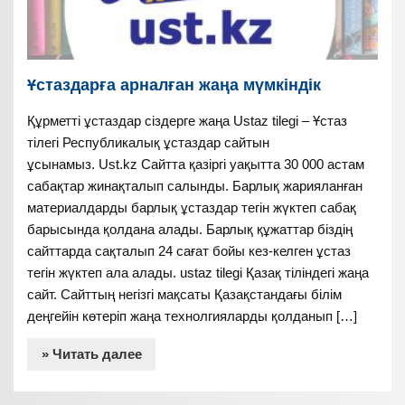
Ұстаздарға арналған жаңа мүмкіндік
Құрметті ұстаздар сіздерге жаңа Ustaz tilegi – Ұстаз
тілегі Республикалық ұстаздар сайтын
ұсынамыз. Ust.kz Сайтта қазіргі уақытта 30 000 астам
сабақтар жинақталып салынды. Барлық жарияланған
материалдарды барлық ұстаздар тегін жүктеп сабақ
барысында қолдана алады. Барлық құжаттар біздің
сайттарда сақталып 24 сағат бойы кез-келген ұстаз
тегін жүктеп ала алады. ustaz tilegi Қазақ тіліндегі жаңа
сайт. Сайттың негізгі мақсаты Қазақстандағы білім
деңгейін көтеріп жаңа технолгияларды қолданып […]
» Читать далее