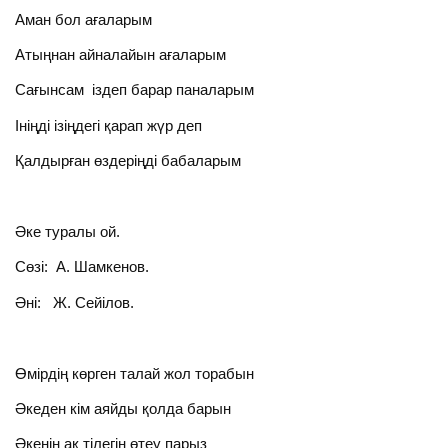
Аман бол ағаларым
Атыңнан айналайын ағаларым
Сағынсам іздеп барар паналарым
Ініңді ізіңдегі қарап жүр деп
Қалдырған өздеріңді бабаларым
Әке туралы ой.
Сөзі: А. Шамкенов.
Әні: Ж. Сейілов.
Өмірдің көрген талай жол торабын
Әкеден кім аяйды қолда барын
Әкенің ақ тілегін өтеу парыз