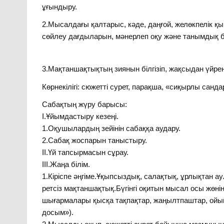
ұғындыру.
2.Мысалдағы қалтарыс, кәде, даңғой, желөкпелік 
сөйлеу дағдыларын, мәнерлеп оқу және танымдық білі
3.Мақтаншақтықтың зиянын білгізіп, жақсыдан үйрен
Көрнекілігі: сюжетті сурет, парақша, «сиқырлы санда
Сабақтың жүру барысы:
I.Ұйымдастыру кезеңі.
1.Оқушылардың зейінін сабаққа аудару.
2.Сабақ жоспарын таныстыру.
II.Үй тапсырмасын сұрау.
III.Жаңа білім.
1.Кіріспе әңгіме.Ұқыпсыздық, салақтық, ұрлықтан а
ретсіз мақтаншақтық.Бүгінгі оқитын мысал осы жөн
шығармалары қысқа тақпақтар, жаңылтпаштар, ойы
досым»).