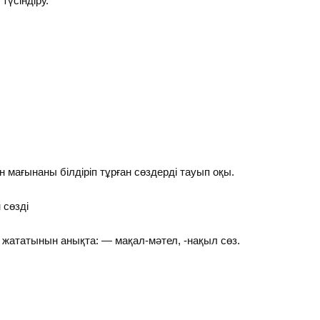
үсіндіру.
 мағынаны білдіріп тұрған сөздерді тауып оқы.
 сөзді
 жататынын анықта: — мақал-мәтел, -нақыл сөз.