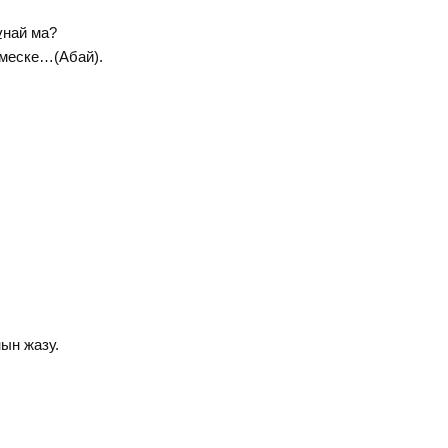
 ұнай ма?
лмеске…(Абай).
ын жазу.