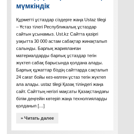
мүмкіндік
Құрметті ұстаздар сіздерге жаңа Ustaz tilegi
– Ұстаз тілегі Республикалық ұстаздар
сайтын ұсынамыз. Ust.kz Сайтта қазіргі
уақытта 30 000 астам сабақтар жинақталып
салынды. Барлық жарияланған
материалдарды барлық ұстаздар тегін
жүктеп сабақ барысында қолдана алады.
Барлық құжаттар біздің сайттарда сақталып
24 сағат бойы кез-келген ұстаз тегін жүктеп
ала алады. ustaz tilegi Қазақ тіліндегі жаңа
сайт. Сайттың негізгі мақсаты Қазақстандағы
білім деңгейін көтеріп жаңа технолгияларды
қолданып […]
» Читать далее