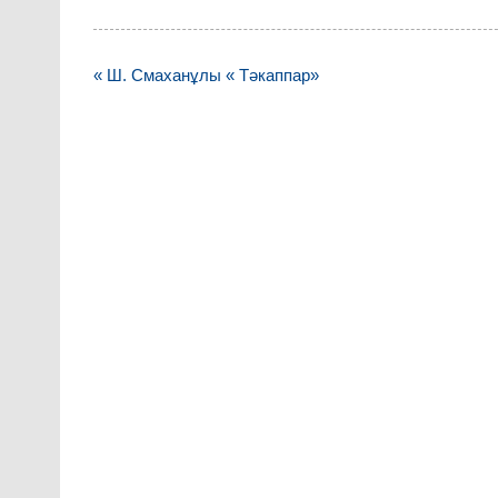
Навигация
« Ш. Смаханұлы « Тәкаппар»
по
записям