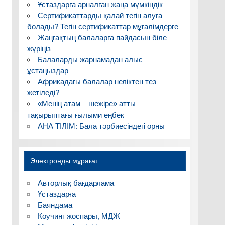
Ұстаздарға арналған жаңа мүмкіндік
Сертификаттарды қалай тегін алуға
болады? Тегін сертификаттар мұғалімдерге
Жаңғақтың балаларға пайдасын біле
жүріңіз
Балаларды жарнамадан алыс
ұстаңыздар
Африкадағы балалар неліктен тез
жетіледі?
«Менің атам – шежіре» атты
тақырыптағы ғылыми еңбек
АНА ТІЛІМ: Бала тәрбиесіндегі орны
Электронды мұрағат
Авторлық бағдарлама
Ұстаздарға
Баяндама
Коучинг жоспары, МДЖ