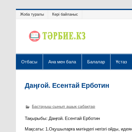
Жоба туралы
Кері байланыс
Отбасы
Ана мен бала
Балалар
Ұстаз
Даңғой. Есентай Ерботин
Бастауыш сынып ашық сабақтар
Тақырыбы: Даңғой. Есентай Ерботин
Мақсаты: 1.Оқушыларға мәтіндегі негізгі ойды, идея