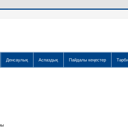
Денсаулық
Аспаздық
Пайдалы кеңестер
Тәрби
ны