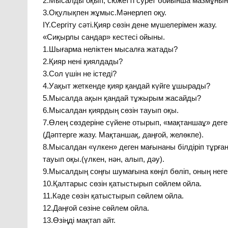
2.Мысалды оқып, сюжетті сурет бойынша мазмұнын т
3.Оқулықпен жұмыс.Мәнерлеп оқу.
IY.Сергіту сәті.Қияр сөзін дене мүшелерімен жазу.
«Сиқырлы сандар» кестесі ойыны.
1.Шығарма неліктен мысалға жатады?
2.Қияр нені қиялдады?
3.Сол үшін не істеді?
4.Уақыт жеткенде қияр қандай күйге ұшырады?
5.Мысалда ақын қандай тұжырым жасайды?
6.Мысалдан қиярдың сөзін тауып оқы.
7.Өлең сөздеріне сүйене отырып, «мақтаншаұ» деген
(Дәптерге жазу. Мақтаншақ, даңғой, желөкпе).
8.Мысалдан «үлкен» деген мағынаны білдіріп тұрған
тауып оқы.(үлкен, нән, алып, дәу).
9.Мысалдың соңғы шумағына көңіл бөліп, оның неге
10.Қалтарыс сөзін қатыстырып сөйлем ойла.
11.Кәде сөзін қатыстырып сөйлем ойла.
12.Даңғой сөзіне сөйлем ойла.
13.Өзіңді мақтап айт.