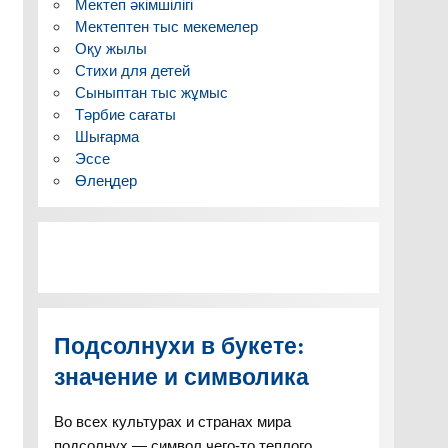
Мектеп әкімшілігі
Мектептен тыс мекемелер
Оқу жылы
Стихи для детей
Сыныптан тыс жұмыс
Тәрбие сағаты
Шығарма
Эссе
Өлеңдер
Подсолнухи в букете:
значение и символика
Во всех культурах и странах мира
подсолнух — символ чего-то теплого,