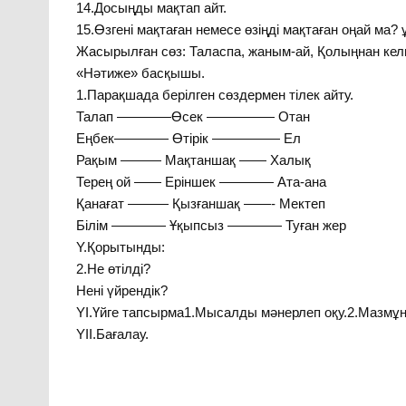
14.Досыңды мақтап айт.
15.Өзгені мақтаған немесе өзіңді мақтаған оңай ма?
Жасырылған сөз: Таласпа, жаным-ай, Қолыңнан ке
«Нәтиже» басқышы.
1.Парақшада берілген сөздермен тілек айту.
Талап ————Өсек ————— Отан
Еңбек———— Өтірік ————— Ел
Рақым ——— Мақтаншақ —— Халық
Терең ой —— Еріншек ———— Ата-ана
Қанағат ——— Қызғаншақ ——- Мектеп
Білім ———— Ұқыпсыз ———— Туған жер
Y.Қорытынды:
2.Не өтілді?
Нені үйрендік?
YI.Үйге тапсырма1.Мысалды мәнерлеп оқу.2.Мазмұн
YII.Бағалау.