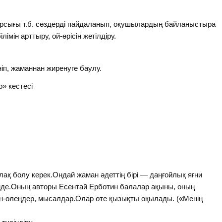
қырсығы т.б. сөздерді пайдаланып, оқушылардың байланыстыра
мін арттыру, ой-өрісін жетілдіру.
іп, жаманнан жиренуге баулу.
р» кестесі
улақ болу керек.Ондай жаман әдеттің бірі — даңғойлық яғни
інде.Оның авторы Есентай Ерботин балалар ақыны, оның
н-өлеңдер, мысалдар.Олар өте қызықты оқылады. («Менің