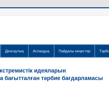
Денсаулық
Аспаздық
Пайдалы кеңестер
Тәрби
экстремистік идеяларын
 бағытталған тәрбие бағдарламасы