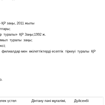
» ҚР заңы, 2011 жылы
аптары;
тер туралы» ҚР Заңы;1992 ж.
қимыл туралы заңы;
сі;
 филиалдар мен өкілеттіктерді есептік тіркеуі туралы ҚР
р.
елек үстел
Дінтану пәні мұғалімі,
Дүйсенбі