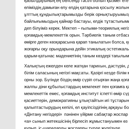
қабылдауының ең белсенді тәсілі болып қызмет ете бе
еліміздің дамыған елу елдің қатарына қосылу жолынд
ұлттық құндылықтарымызды берік орнықтыруымызды 
байлығымыздың қайнар бастауы, елдік тұтастығымызд
деп білуіміз керек. Мектеп – ғылыми-теориялық негі
қоғамдық-мемлекеттік орын. Тәрбиелік таным отбас
өмірге деген көзқарасына қарап танылатын болса, қ
жоғарғы оқу орындарына дейін этикалық-эстетикал
қарым-қатынас мәдениетінің таным көздері тағылым
Халықтың ежелден келе жатқан тарихын, дәстүрін, д
білім саласының негізгі мақсаты. Қазіргі кезде бі
орны зор. Бүгінде біздің өмір сүріп отырған жаңа қ
жалпы діни құбылыстардың мемлекет пен қоғамға қа
мемлекеттік емес, қоғамдық институт іспетті өмір сүрі
қасиеттерін, демократияны ұлықтайтын игі тұстарын
қалыптастырудың кепілі, ел қауіпсіздігінің арқауы
«Дінтану негіздері» пәнінен үйірме сабақтар жоспар 
«а» сынып жетекшісінің бірлесіп жұмыстануымен өз 
құрып, іс-шараларды жоспарлы түрде жүргізуде.