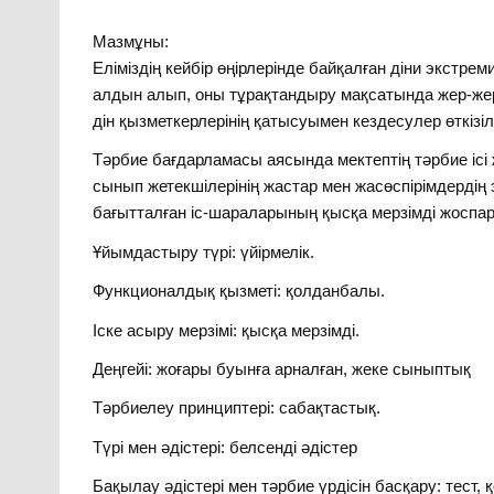
Мазмұны:
Еліміздің кейбір өңірлерінде байқалған діни экстр
алдын алып, оны тұрақтандыру мақсатында жер-жерл
дін қызметкерлерінің қатысуымен кездесулер өткізі
Тәрбие бағдарламасы аясында мектептің тәрбие ісі ж
сынып жетекшілерінің жастар мен жасөспірімдерді
бағытталған іс-шараларының қысқа мерзімді жоспа
Ұйымдастыру түрі: үйірмелік.
Функционалдық қызметі: қолданбалы.
Іске асыру мерзімі: қысқа мерзімді.
Деңгейі: жоғары буынға арналған, жеке сыныптық
Тәрбиелеу принциптері: сабақтастық.
Түрі мен әдістері: белсенді әдістер
Бақылау әдістері мен тәрбие үрдісін басқару: тест,