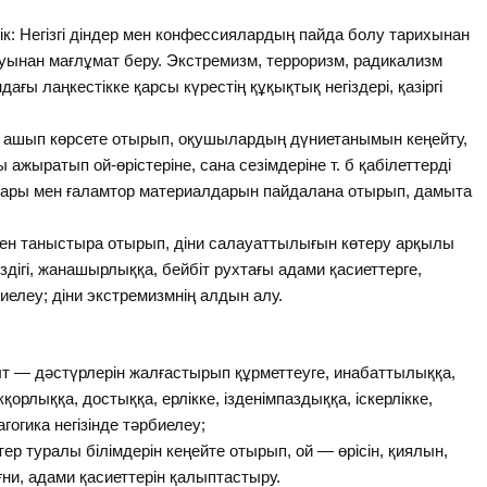
ік: Негізгі діндер мен конфессиялардың пайда болу тарихынан
уынан мағлұмат беру. Экстремизм, терроризм, радикализм
ағы лаңкестікке қарсы күрестің құқықтық негіздері, қазіргі
ін ашып көрсете отырып, оқушылардың дүниетанымын кеңейту,
 ажыратып ой-өрістеріне, сана сезімдеріне т. б қабілеттерді
ары мен ғаламтор материалдарын пайдалана отырып, дамыта
тімен таныстыра отырып, діни салауаттылығын көтеру арқылы
іздігі, жанашырлыққа, бейбіт рухтағы адами қасиеттерге,
рбиелеу; діни экстремизмнің алдын алу.
 — дәстүрлерін жалғастырып құрметтеуге, инабаттылыққа,
рлыққа, достыққа, ерлікке, ізденімпаздыққа, іскерлікке,
гогика негізінде тәрбиелеу;
ер туралы білімдерін кеңейте отырып, ой — өрісін, қиялын,
ни, адами қасиеттерін қалыптастыру.