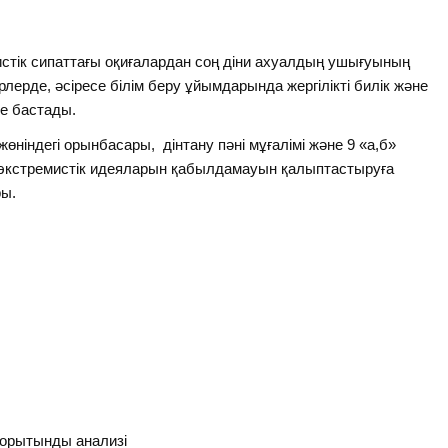
емистік сипаттағы оқиғалардан соң діни ахуалдың ушығуының
ерде, әсіресе білім беру ұйымдарында жергілікті билік және
ле бастады.
өніндегі орынбасары, дінтану пәні мұғалімі және 9 «а,б»
ң экстремистік идеяларын қабылдамауын қалыптастыруға
ры.
 қорытынды анализі