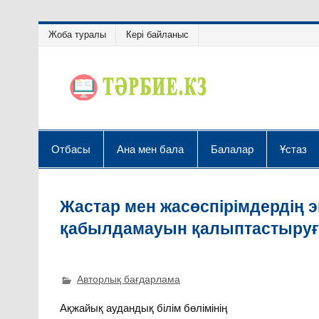
Жоба туралы
Кері байланыс
Отбасы
Ана мен бала
Балалар
Ұстаз
Жастар мен жасөспірімдердің 
қабылдамауын қалыптастыруға
Авторлық бағдарлама
Ақжайық аудандық білім бөлімінің