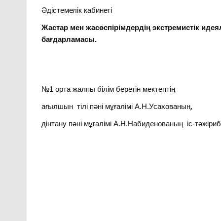
Әдістемелік кабинеті
Жастар мен жасөспірімдердің экстремистік ид
бағдарламасы.
№1 орта жалпы білім беретін мектептің
ағылшын тілі пәні мұғалімі А.Н.Усахованың,
дінтану пәні мұғалімі А.Н.Набиденованың іс-тәжіриб