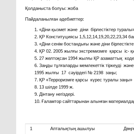
Қолданыста болуы: жоба
Пайдаланылған әдебиеттер:
«Діни қызмет және діни бірлестіктер туралы
ҚР Конституциясы 1,5,12,14,19,20,22,23,34 б
«Діни сенім бостандығы және діни бірлестік
ҚР 02. 2005 жылғы экстремизмге қарсы іс- 
27 желтоқсан 1994 жылғы ҚР азаматтық кодек
Заңды тұлғаларды мемлекеттік тіркеуді және
1995 жылғы 17 сәуірдегі № 2198 заңы;
ҚР «Терроризмге қарсы күрес туралы заңы»
13 шілде 1999 ж.
Дінтану негіздері.
Ғаламтор сайттарынан алынған материалда
1
Апталықтың ашылуы
Дөңг