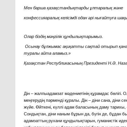
Мен барша қазақстандықтарды ұлтаралық және
конфессияаралық келісімді одан әрі нығайтуға ша
Олар біздің мәңгілік құндылықтарымыз.
Осынау бұлжымас ақиқатты сақтай отырып қана, бі
туралы айта аламыз.»
Қазақстан Республикасының Президенті Н.Ә. На
Дін – жалпыадамзат мәдениетінің құрамдас бөлігі. О
меңгерудің пәрменді құралы. Дін – діни сана, діни 
жүйе. Өйткені, күллі адам баласының даму тарихы, 
Сондықтан, діни наным бұрын да, бүгін де, бұдан б
адамзаттың рухани құндылықтарын, гуманистік идеял