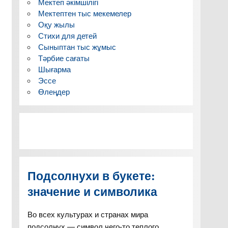
Мектеп әкімшілігі
Мектептен тыс мекемелер
Оқу жылы
Стихи для детей
Сыныптан тыс жұмыс
Тәрбие сағаты
Шығарма
Эссе
Өлеңдер
Подсолнухи в букете:
значение и символика
Во всех культурах и странах мира
подсолнух — символ чего-то теплого,