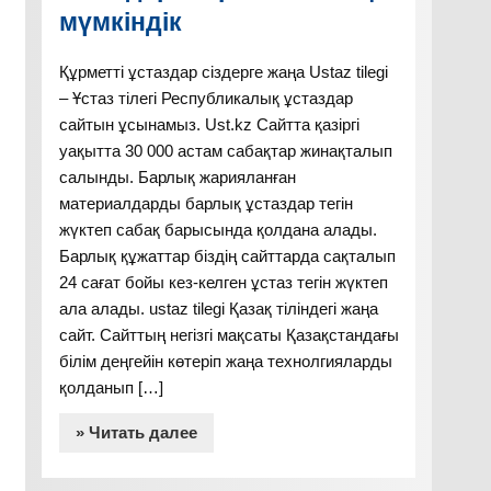
мүмкіндік
Құрметті ұстаздар сіздерге жаңа Ustaz tilegi
– Ұстаз тілегі Республикалық ұстаздар
сайтын ұсынамыз. Ust.kz Сайтта қазіргі
уақытта 30 000 астам сабақтар жинақталып
салынды. Барлық жарияланған
материалдарды барлық ұстаздар тегін
жүктеп сабақ барысында қолдана алады.
Барлық құжаттар біздің сайттарда сақталып
24 сағат бойы кез-келген ұстаз тегін жүктеп
ала алады. ustaz tilegi Қазақ тіліндегі жаңа
сайт. Сайттың негізгі мақсаты Қазақстандағы
білім деңгейін көтеріп жаңа технолгияларды
қолданып […]
» Читать далее