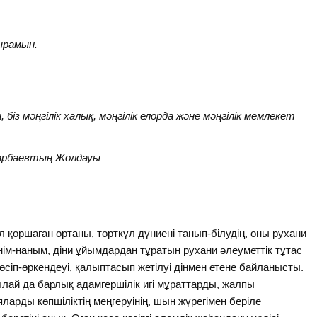
қырамын.
з мәңгілік халық, мәңгілік елорда және мәңгілік мемлекет
зарбаевтың Жолдауы
л қоршаған ортаны, төрткүл дүниені танып-білудің, оны рухани
сенім-наным, діни ұйымдардан тұратын рухани әлеуметтік тұтас
өсіп-өркендеуі, қалыптасып жетілуі дінмен етене байланысты.
ылай да барлық адамгершілік игі мұраттарды, жалпы
арды көпшіліктің меңгеруінің, шын жүрегімен беріле