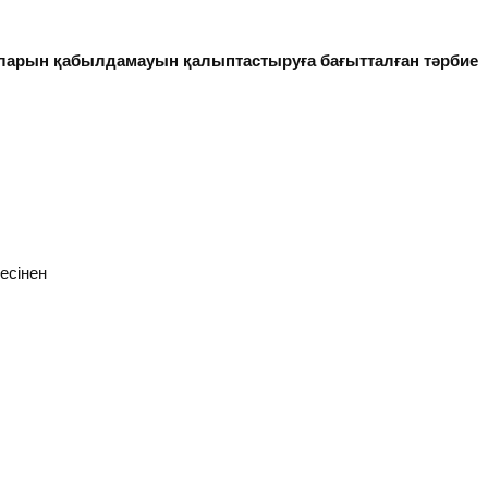
еяларын қабылдамауын қалыптастыруға бағытталған тәрбие
есінен