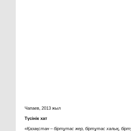
Чапаев, 2013 жыл
Түсінік хат
«Қазақстан – біртұтас жер, біртұтас халық, бір