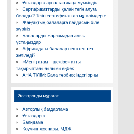
Ұстаздарға арналған жаңа мүмкіндік
Сертификаттарды қалай тегін алуға
болады? Тегін сертификаттар мұғалімдерге
Жаңғақтың балаларға пайдасын біле
жүріңіз
Балаларды жарнамадан алыс
ұстаңыздар
Африкадағы балалар неліктен тез
жетіледі?
«Менің атам – шежіре» атты
тақырыптағы ғылыми еңбек
АНА ТІЛІМ: Бала тәрбиесіндегі орны
Электронды мұрағат
Авторлық бағдарлама
Ұстаздарға
Баяндама
Коучинг жоспары, МДЖ