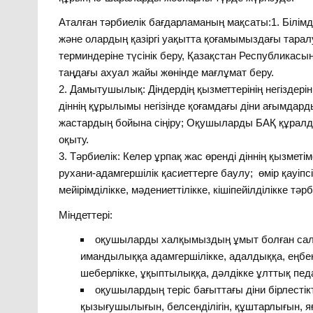
Аталған тәрбиелік бағдарламаның мақсаты:1. Білімд
және олардың қазіргі уақытта қоғамымыздағы тарал
терминдеріне түсінік беру, Қазақстан Республикасынд
таңдағы ахуал жайы жөнінде мағлұмат беру.
2. Дамытушылық: Діндердің қызметтерінің негіздер
діннің құрылымы негізінде қоғамдағы діни ағымдарды
жастардың бойына сіңіру; Оқушыларды БАҚ құралд
оқыту.
3. Тәрбиелік: Келер ұрпақ жас өренді діннің қызме
рухани-адамгершілік қасиеттерге баулу; өмір қауіпс
мейірімділікке, мәдениеттілікке, кішіпейілділікке тә
Міндеттері:
оқушыларды халқымыздың ұмыт болған салт
имандылыққа адамгершілікке, адалдыққа, еңбекқо
шеберлікке, ұқыптылыққа, дәлдікке ұлттық педа
оқушылардың теріс бағыттағы діни бірлестікт
қызығушылығын, белсенділігін, құштарлығын, яғ