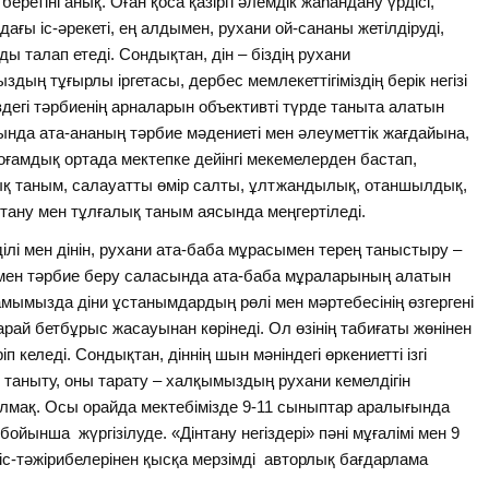
ретіні анық. Оған қоса қазіргі әлемдік жаһандану үрдісі,
ағы іс-әрекеті, ең алдымен, рухани ой-сананы жетілдіруді,
талап етеді. Сондықтан, дін – біздің рухани
ың тұғырлы іргетасы, дербес мемлекеттігіміздің берік негізі
здегі тәрбиенің арналарын объективті түрде таныта алатын
ында ата-ананың тәрбие мәдениеті мен әлеуметтік жағдайына,
оғамдық ортада мектепке дейінгі мекемелерден бастап,
ық таным, салауатты өмір салты, ұлтжандылық, отаншылдық,
тану мен тұлғалық таным аясында меңгертіледі.
ілі мен дінін, рухани ата-баба мұрасымен терең таныстыру –
лім мен тәрбие беру саласында ата-баба мұраларының алатын
оғамымызда діни ұстанымдардың рөлі мен мәртебесінің өзгергені
рай бетбұрыс жасауынан көрінеді. Ол өзінің табиғаты жөнінен
п келеді. Сондықтан, діннің шын мәніндегі өркениетті ізгі
 таныту, оны тарату – халқымыздың рухани кемелдігін
 болмақ. Осы орайда мектебімізде 9-11 сыныптар аралығында
бойынша жүргізілуде. «Дінтану негіздері» пәні мұғалімі мен 9
іс-тәжірибелерінен қысқа мерзімді авторлық бағдарлама