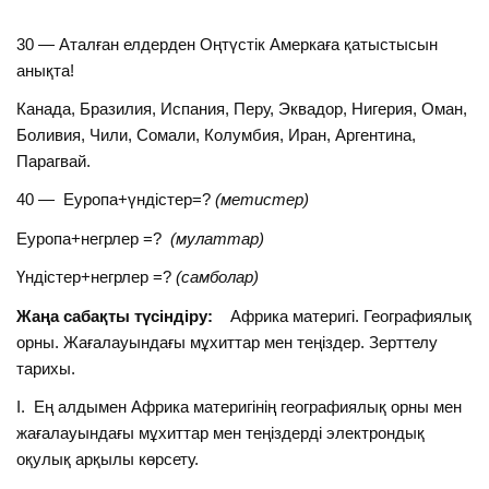
30 — Аталған елдерден Оңтүстік Амеркаға қатыстысын
анықта!
Канада, Бразилия, Испания, Перу, Эквадор, Нигерия, Оман,
Боливия, Чили, Сомали, Колумбия, Иран, Аргентина,
Парагвай.
40 — Еуропа+үндістер=?
(метистер)
Еуропа+негрлер =?
(мулаттар)
Үндістер+негрлер =?
(самболар)
Жаңа сабақты түсіндіру:
Африка материгі. Географиялық
орны. Жағалауындағы мұхиттар мен теңіздер. Зерттелу
тарихы.
І. Ең алдымен Африка материгінің географиялық орны мен
жағалауындағы мұхиттар мен теңіздерді электрондық
оқулық арқылы көрсету.