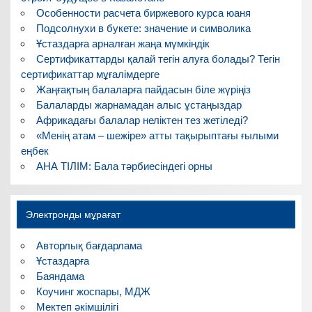
Особенности расчета биржевого курса юаня
Подсолнухи в букете: значение и символика
Ұстаздарға арналған жаңа мүмкіндік
Сертификаттарды қалай тегін алуға болады? Тегін
сертификаттар мұғалімдерге
Жаңғақтың балаларға пайдасын біле жүріңіз
Балаларды жарнамадан алыс ұстаңыздар
Африкадағы балалар неліктен тез жетіледі?
«Менің атам – шежіре» атты тақырыптағы ғылыми
еңбек
АНА ТІЛІМ: Бала тәрбиесіндегі орны
Электронды мұрағат
Авторлық бағдарлама
Ұстаздарға
Баяндама
Коучинг жоспары, МДЖ
Мектеп әкімшілігі