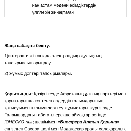
нан астам мәдени өсімдіктердің
үлгілерін жинақтаған
Жаңа сабақты бекіту:
1)интерактивті тақтада электрондық оқулықтың
тапсырмасын орындау.
2) жұмыс дәптері тапсырмалары.
Қорытынды:
Қазіргі кезде Африканың ұлттық парктері мен
қорықтарында көптеген елдердің ғалымдарының
қатысуымен ғылыми-зерттеу жұмыстары жүргізілуде.
Ғаламшардағы табиғаты ерекше аймақтар ретінде
ЮНЕСКО-ның
шешімімен
«Биосфера Алтын Қорына»
енгізілген Сахара шөлі мен Мадагаскар аралы халақаралық