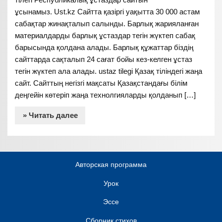
ұсынамыз. Ust.kz Сайтта қазіргі уақытта 30 000 астам
сабақтар жинақталып салынды. Барлық жарияланған
материалдарды барлық ұстаздар тегін жүктеп сабақ
барысында қолдана алады. Барлық құжаттар біздің
сайттарда сақталып 24 сағат бойы кез-келген ұстаз
тегін жүктеп ала алады. ustaz tilegi Қазақ тіліндегі жаңа
сайт. Сайттың негізгі мақсаты Қазақстандағы білім
деңгейін көтеріп жаңа технолгияларды қолданып […]
» Читать далее
Авторская программа
Урок
Эссе
Сборник стихов