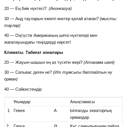
20 — Ең биік нүктесі?
(Аконкагуа)
30 — Анд тауларын ежелгі инктер қалай атаған?
(мысты
таулар)
40 — Оңтүстік Американың шеткі нүктелері мен
жағалауындағы теңіздерді көрсет!
Климаты. Табиғат зоналары
20 — Жауын-шашын ең аз түсетін жері?
(Атакама шөлі)
30 — Сельвас деген не?
(Ит тұмсығы батпайтын ну
орман)
40 — Сәйкестендір
Ұғымдар
Анықтамасы
1
Гевея
А
Ылғалды экваторлық
ормандар
2
Гаруа
Ә
Құс саңғырығынан пайда