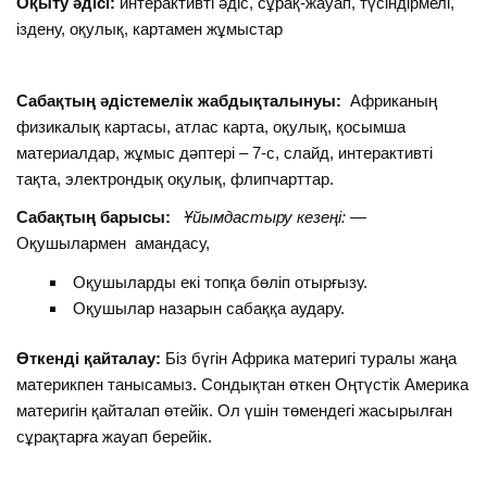
Оқыту әдісі:
интерактивті әдіс, сұрақ-жауап, түсіндірмелі,
іздену, оқулық, картамен жұмыстар
Сабақтың әдістемелік жабдықталынуы:
Африканың
физикалық картасы, атлас карта, оқулық, қосымша
материалдар, жұмыс дәптері – 7-с, слайд, интерактивті
тақта, электрондық оқулық, флипчарттар.
Сабақтың барысы:
Ұйымдастыру кезеңі: —
Оқушылармен амандасу,
Оқушыларды екі топқа бөліп отырғызу.
Оқушылар назарын сабаққа аудару.
Өткенді қайталау:
Біз бүгін Африка материгі туралы жаңа
материкпен танысамыз. Сондықтан өткен Оңтүстік Америка
материгін қайталап өтейік. Ол үшін төмендегі жасырылған
сұрақтарға жауап берейік.