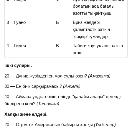
болатын аса бағалы
азотты тыңайтқыш
3
Гуано
Б
Бриз желдері
қалыптастыратын
“соқыр”тұмандар
4
Гилея
В
Табиғи каучук алынатын
ағаш
Ішкі сулары.
20 — Дүние жүзіндегі ең мол сулы өзен?
(Амазонка)
30 — Ең биік сарқырамасы?
(Анхель)
40 — Аймара үндістерінің тілінде “қалайы алаңы” дегенді
білдіретін көлі?
(Титикака)
Халқы және елдері.
20 — Оңтүстік Американың байырғы халқы
(Үндістер)