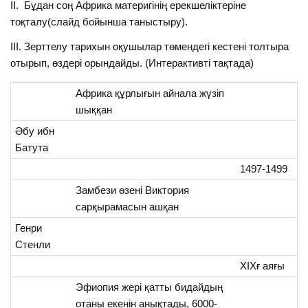
ІІ. Бұдан соң Африка материгінің ерекшеліктеріне
тоқталу(слайд бойынша таныстыру).
ІІІ. Зерттелу тарихын оқушылар төмендегі кестені толтыра
отырып, өздері орындайды. (Интерактивті тақтада)
Африка құрлығын айнала жүзіп
шыққан
Әбу ибн
Батута
1497-1499
Замбези өзені Виктория
сарқырамасын ашқан
Генри
Стенли
ХІХғ аяғы
Эфиопия жері қатты бидайдың
отаны екенін анықтады, 6000-