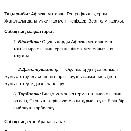
Тақырыбы:
Африка материгі. Географиялық орны.
Жағалауындағы мұхиттар мен теңіздер. Зерттелу тарихы.
Сабақтың мақсаттары:
Білімділік:
Оқушыларды Африка материгімен
таныстыра отырып, ерекшеліктері мен маңызына
тоқталу.
2.Дамытушылық:
Оқушылардың өз бетімен
жұмыс істеу белсенділігін арттыру, шығармашылықпен
жұмыс істеуге дағдыландыру.
Тәрбиелік:
Басқа мемлекеттермен таныса отырып,
өз елін, Отанын, жерін сүюге оны құрметтеуге, бірін-бірі
сыйлауға тәрбиелеу.
Сабақтың түрі:
Аралас сабақ