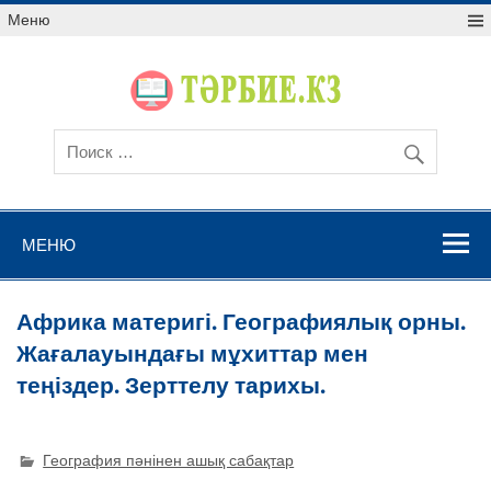
Меню
МЕНЮ
Африка материгі. Географиялық орны.
Жағалауындағы мұхиттар мен
теңіздер. Зерттелу тарихы.
География пәнінен ашық сабақтар