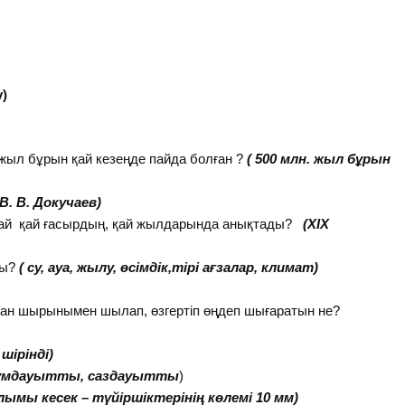
у)
жыл бұрын қай кезеңде пайда болған ?
( 500 млн. жыл бұрын
(В. В. Докучаев)
 қай қай ғасырдың, қай жылдарында анықтады?
(ХІХ
ды?
( су, ауа, жылу, өсімдік,тірі ағзалар, климат)
зан шырынымен шылап, өзгертіп өңдеп шығаратын не?
 шірінді)
құмдауытты, саздауытты
)
ымы кесек – түйіршіктерінің көлемі 10 мм)