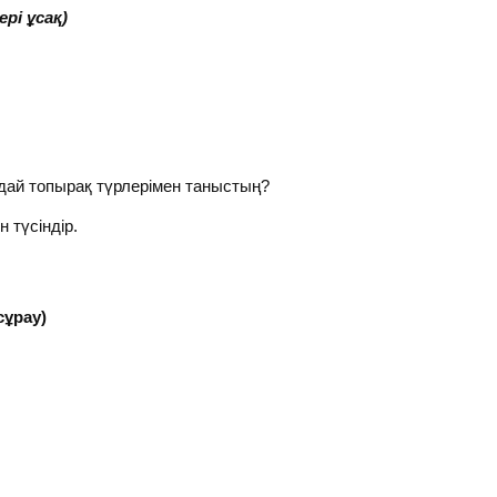
рі ұсақ)
ндай топырақ түрлерімен таныстың?
 түсіндір.
 сұрау)