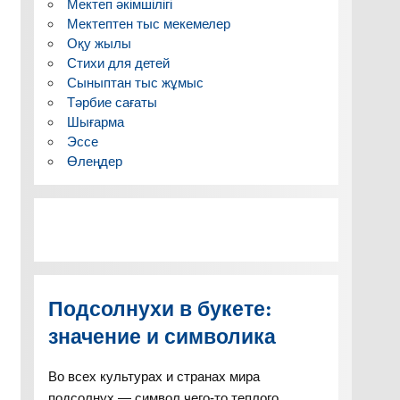
Мектеп әкімшілігі
Мектептен тыс мекемелер
Оқу жылы
Стихи для детей
Сыныптан тыс жұмыс
Тәрбие сағаты
Шығарма
Эссе
Өлеңдер
Подсолнухи в букете:
значение и символика
Во всех культурах и странах мира
подсолнух — символ чего-то теплого,