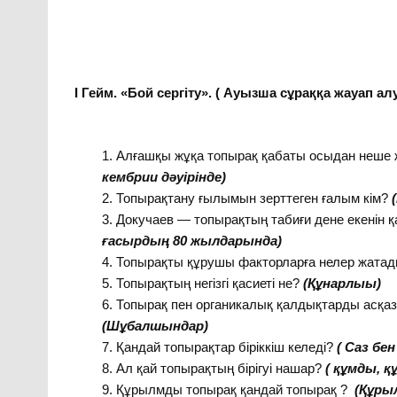
І Гейм. «Бой сергіту». ( Ауызша сұраққа жауап ал
Алғашқы жұқа топырақ қабаты осыдан неше 
кембрии дәуірінде)
Топырақтану ғылымын зерттеген ғалым кім?
Докучаев — топырақтың табиғи дене екенін
ғасырдың 80 жылдарында)
Топырақты құрушы факторларға нелер жата
Топырақтың негізгі қасиеті не?
(Құнарлыы)
Топырақ пен органикалық қалдықтарды асқа
(Шұбалшындар)
Қандай топырақтар біріккіш келеді?
( Саз бен
Ал қай топырақтың бірігуі нашар?
( құмды, 
Құрылмды топырақ қандай топырақ ?
(Құрыл