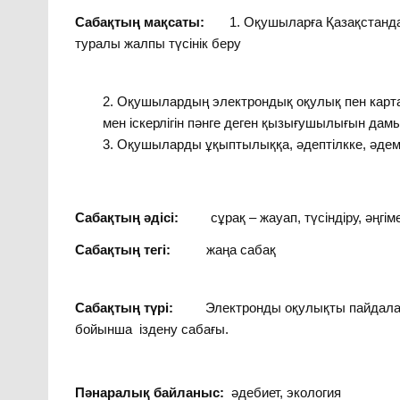
Сабақтың мақсаты:
1. Оқушыларға Қазақстанда
туралы жалпы түсінік беру
Оқушылардың электрондық оқулық пен картан
мен іскерлігін пәнге деген қызығушылығын дамы
Оқушыларды ұқыптылыққа, әдептілкке, әдеміл
Сабақтың әдісі:
сұрақ – жауап, түсіндіру, әңгіме
Сабақтың тегі:
жаңа сабақ
Сабақтың түрі:
Электронды оқулықты пайдалану 
бойынша іздену сабағы.
Пәнаралық байланыс:
әдебиет, экология