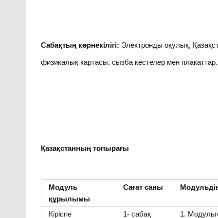
Сабақтың көрнекілігі:
Электронды оқулық, Қазақс
физикалық картасы, сызба кестелер мен плакаттар.
Қазақстанның топырағы
Модуль
Сағат саны
Модульді
құрылымы
Кіріспе
1- сабақ
1. Модульге