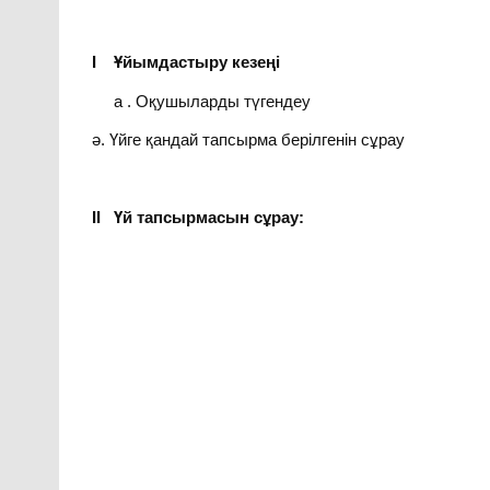
І Ұйымдастыру кезеңі
а . Оқушыларды түгендеу
ә. Үйге қандай тапсырма берілгенін сұрау
ІІ Үй тапсырмасын сұрау: