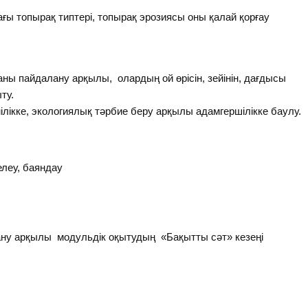
ғы топырақ типтері, топырақ эрозиясы оны қалай қорғау
ы пайдалану арқылы, олардың ой өрісін, зейінін, дағдысы
ту.
ікке, экологиялық тәрбие беру арқылы адамгершілікке баулу.
леу, баяндау
арқылы модульдік оқытудың «Бақытты сәт» кезеңі