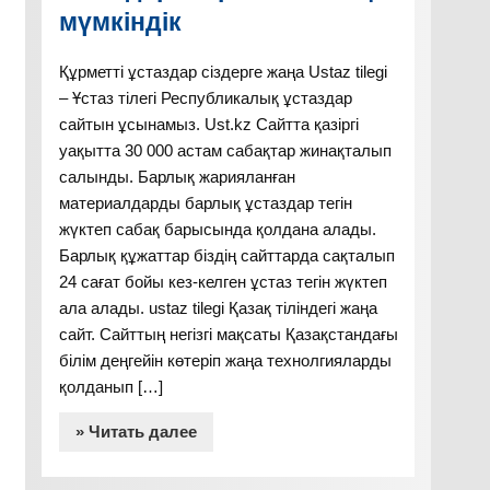
мүмкіндік
Құрметті ұстаздар сіздерге жаңа Ustaz tilegi
– Ұстаз тілегі Республикалық ұстаздар
сайтын ұсынамыз. Ust.kz Сайтта қазіргі
уақытта 30 000 астам сабақтар жинақталып
салынды. Барлық жарияланған
материалдарды барлық ұстаздар тегін
жүктеп сабақ барысында қолдана алады.
Барлық құжаттар біздің сайттарда сақталып
24 сағат бойы кез-келген ұстаз тегін жүктеп
ала алады. ustaz tilegi Қазақ тіліндегі жаңа
сайт. Сайттың негізгі мақсаты Қазақстандағы
білім деңгейін көтеріп жаңа технолгияларды
қолданып […]
» Читать далее