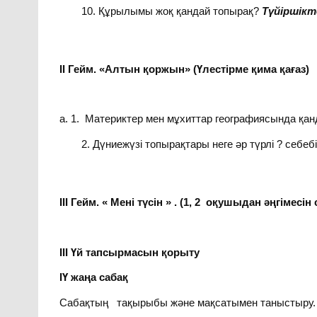
Құрылымы жоқ қандай топырақ?
Түйіршікте
ІІ Гейм. «Алтын қоржын» (Үлестірме қима қағаз)
а. 1. Материктер мен мұхиттар географиясында қа
Дүниежүзі топырақтары неге әр түрлі ? себебін
ІІІ Гейм. « Мені түсін » . (1, 2 оқушыдан әңгімесін
ІІІ Үй тапсырмасын қорыту
ІҮ жаңа сабақ
Сабақтың тақырыбы және мақсатымен таныстыру.