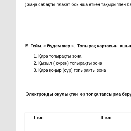
( жаңа сабақты плакат боынша өткен тақырыппен 
ІҮ Гейм. « Әудем жер ». Топырақ картасын ашы
Қара топырақты зона
Қызыл ( күрең) топырақты зона
Қара қоңыр (сұр) топырақты зона
Электронды оқулықтан әр топқа тапсырма бер
І топ
ІІ топ