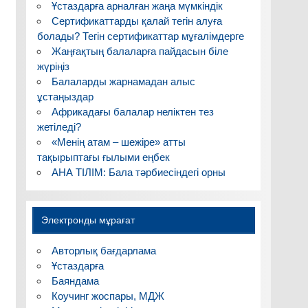
Ұстаздарға арналған жаңа мүмкіндік
Сертификаттарды қалай тегін алуға
болады? Тегін сертификаттар мұғалімдерге
Жаңғақтың балаларға пайдасын біле
жүріңіз
Балаларды жарнамадан алыс
ұстаңыздар
Африкадағы балалар неліктен тез
жетіледі?
«Менің атам – шежіре» атты
тақырыптағы ғылыми еңбек
АНА ТІЛІМ: Бала тәрбиесіндегі орны
Электронды мұрағат
Авторлық бағдарлама
Ұстаздарға
Баяндама
Коучинг жоспары, МДЖ