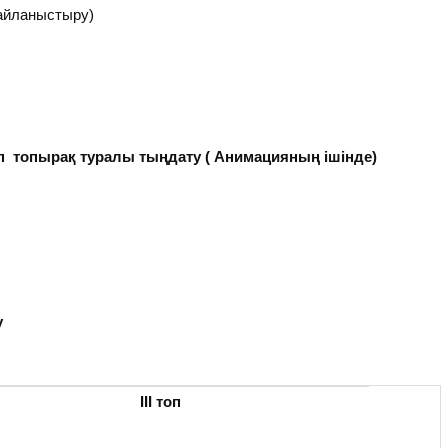
байланыстыру)
п топырақ туралы тыңдату ( Анимацияның ішінде)
у
ІІІ топ