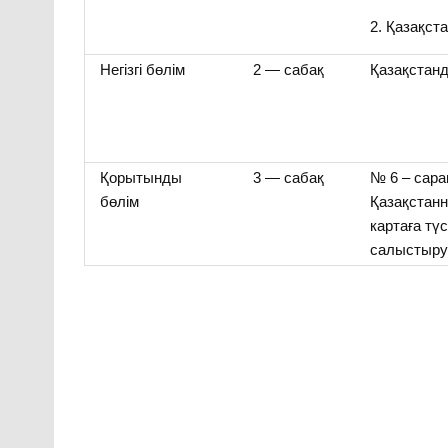
2. Қазақст
Негізгі бөлім
2 — сабақ
Қазақстанд
Қорытынды
3 — сабақ
№ 6 – сар
бөлім
Қазақстанн
картаға тү
салыстыр