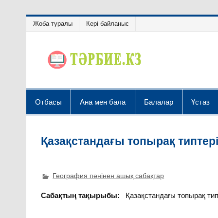
Жоба туралы
Кері байланыс
Отбасы
Ана мен бала
Балалар
Ұстаз
Қазақстандағы топырақ типтер
География пәнінен ашық сабақтар
Сабақтың тақырыбы:
Қазақстандағы топырақ тип