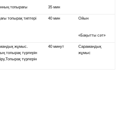
анның топырағы
35 мин
ағы топырақ типтері
40 мин
Ойын
«Бақытты сәт»
амандық жұмыс.
40 минут
Сарамандық
ың топырақ түрлерін
жұмыс
сіру,Топырақ түрлерін
у