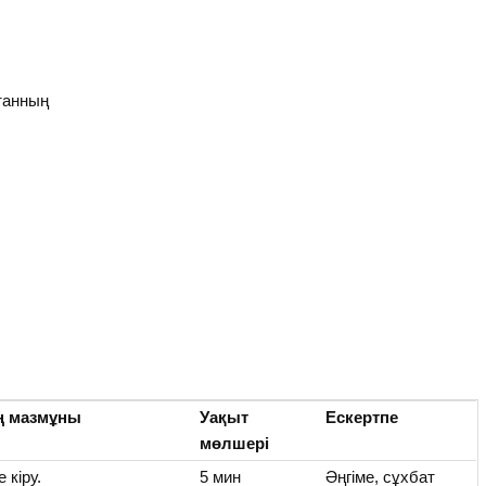
танның
ң мазмұны
Уақыт
Ескертпе
мөлшері
 кіру.
5 мин
Әңгіме, сұхбат