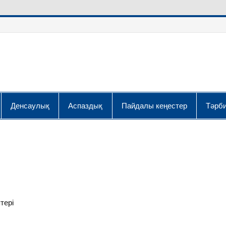
Денсаулық
Аспаздық
Пайдалы кеңестер
Тәрби
і
тері