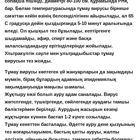
сопақша пішінді, диаметрі 80-100 cм. Құрамында РНҚ
бар. Бөлме температурасында тұмау вирусы бірнеше
сағаттан кейін өзінің белсенділігінен айырылады, ал 65
С градусқа дейін қыздырғанда 5-10 минут аралығында
өледі. Ол қышқыл тез бұзылады, кептіргенге
шыдамайды, эфир, спирт және басқа
залалсыздандыру ерітінділерінде жойылады.
Ультракүлгін сәуле мен ультрадыбыстар тұмау
вирусын тез жояды.
Тұмау вирусы көптеген үй жануарларын да зақымдауы
мүмкін, бірақ бұлардың адамның эпидемиялық
зақымдануында маңызы шамалы.
Жұқтыру көзі болып ауру адам саналады. Вирус
жөтелгенде, түшкіргенде, сөйлегенде ауадағы тамшы
бөліктерімен беріледі. Аурудың жасырын кезеңі
жұқтырған күннен бастап 1-2 күнге созылады.
Тұмау кенеттен басталады. Әдетте ауру дене қызуының
тез жоғарылауымен, бастың қатты ауруы, жалпы
әлсіздік, ұйқының бұзылуы, тамаққа тәбеттің болмауы