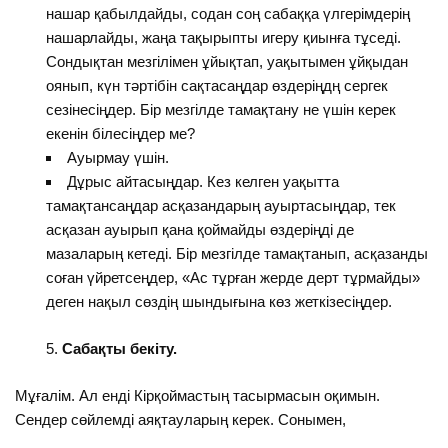
нашар қабылдайды, содан соң сабаққа үлгерімдерің
нашарлайды, жаңа тақырыпты игеру қиынға тұседі.
Сондықтан мезгілімен ұйықтап, уақытымен ұйқыдан
оянып, күн тәртібін сақтасаңдар өздеріңдң сергек
сезінесіңдер. Бір мезгілде тамақтану не үшін керек
екенін білесіңдер ме?
Ауырмау үшін.
Дұрыс айтасыңдар. Кез келген уақытта
тамақтансаңдар асқазандарың ауыртасыңдар, тек
асқазан ауырып қана қоймайды өздеріңді де
мазаларың кетеді. Бір мезгілде тамақтанып, асқазанды
соған үйретсеңдер, «Ас тұрған жерде дерт тұрмайды»
деген нақыл сөздің шындығына көз жеткізесіңдер.
Сабақты бекіту.
Мұғалім. Ал енді Кірқоймастың тасырмасын оқимын.
Сендер сөйлемді аяқтауларың керек. Сонымен,