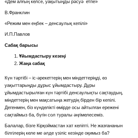
«Дем алғың келсе, уақытыңды рәсуә етпе»
В.Франклин
«Режим мен еңбек – денсаулық кепілі»
И.П.Павлов
Сабақ барысы
Ұйымдастыру кезеңі
Жаңа сабақ
Күн тәртібі – іс-әрекеттерің мен міндеттеріңді, өз
уақыттарыңды дұрыс ұйымдастыру. Дұры
ұйымдастырылған күн тәртібі денсаулықты сақтаудың,
міндеттерің мен мақсатыңа жетудің бірден бір кепілі.
Дегенмен, біз күнделікті өмірде осы айтылған ережені
сақтаймыз ба, бүгін сол туралы әңгімелесеміз.
Балалар, бізге Кірқоймастан хат келіпті. Не жазғананын
білгілерің келе ме әлде үзіліс кезінде оқимыз ба?