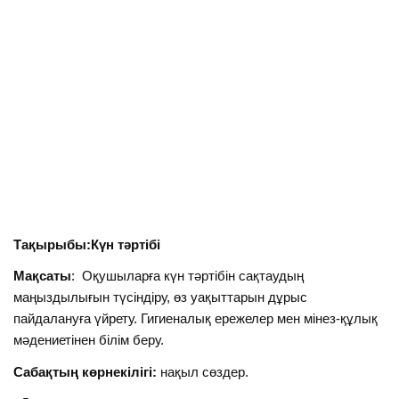
Тақырыбы:Күн тәртібі
Мақсаты
: Оқушыларға күн тәртібін сақтаудың
маңыздылығын түсіндіру, өз уақыттарын дұрыс
пайдалануға үйрету. Гигиеналық ережелер мен мінез-құлық
мәдениетінен білім беру.
Сабақтың көрнекілігі:
нақыл сөздер.