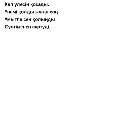
Көп үлесін қосады.
Үнемі қолды жуған соң
Ұмытпа сен қолыңды
Сүлгіменен сүртуді.