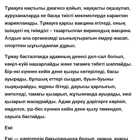
Тұмауға нақтылы диагноз қойып, науқасты оқшаулап,
ауруханаларда не басқа тиісті мекемелерде
карантин
жарияланады. Тұмауға қарсы
вакцина
егіледі, оның
ішіндегі ең тиімдісі – тазартылған вириондық вакцина.
Алдын ала организмді шынықтыратын емдер жасап,
спортпен шұғылданған дұрыс.
Тұмау басталғанда адамның денесі дел-сал болып,
көңіл-күйі нашарлайды және тағамға тәбеті шаппайды.
Бір-екі күннен кейін дене қызуы көтеріледі, басы
ауырады, бұлшық еттері сыздап, буын-буыны
сырқырайды, мұрны бітеді, дауысы қарлығып,
жөтеледі, тамағы қызарып, жұтынғанда ауырады, көзі
қызарып жасаурайды. Адам дереу дәрігерге көрініп,
емделсе, үш-бес күннен кейін дене қызу төмендеп,
сауыға бастайды.
Емі
Емі —
дәрігердің
бақылауында болып, оңаша, ауасы