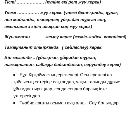
Тісті ………………. (күніне екі рет жуу керек)
Үнемі …………… жуу керек. (үнемі беті-қолды, құлақ
пен мойынды, таңертең ұйқыдан тұрған соң,
әжетханаға кіріп шыққан соң жуу керек)
Жуылмаған ……… жемеу керек (жеміс-жидек, көкөністі)
Тамақтанып отырғанда ( сөйлеспеу) керек.
Бір мезгілде .. (ұйықтап, ұйқыдан тұрып,
тамақтанып, сабаққа дайындалып, серуендеу керек)
Бұл Кірқоймастың ережелері. Осы ережені әр
қайсысың естеріңе сақтаңдар, уақыттарыңды дұрыс
ұйымдастырыңдар, сонда сендер барлық іске
үлгересіңдер.
Тәрбие сағаты осымен аяқталды. Сау болыңдар.