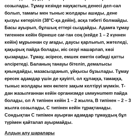
созылады. Тұмау кезінде науқастың денесі дел-сал
болып, тамағы мен тыныс жолдары ашиды, дене
қызуы көтеріліп (38
°
С-қа дейін), асқа тәбеті болмайды.
Басы ауырып, бұлшық еттері сыздайды. Адамға тұмау
тигеннен кейін бірнеше сағ-тан соң (кейде 1 – 2 күннен
кейін) мұрыннан су ағады, даусы қарлығып, жөтеледі,
қақырық пайда болады, иіс сезуі нашарлап, көзі
қызарады. Тұмау, әсіресе, емшек еметін сәбиді қатты
әлсіретеді. Баланың танауы бітеліп, демалысы
қиындайды, мазасызданып, ұйқысы бұзылады. Тұмау
ересек адамдар үшін де қауіпті, ол
құлаққа
,
тамаққа
,
тыныс жолдары мен
өкпеге
зақым келтіруі мүмкін. Т-
дан жазылғаннан кейін организмде
иммунитет
пайда
болады, ол А типінен кейін 1 – 2 жылға, В типінен – 2 – 3
жылға созылады, С типінен кейін тұрақтанады.
Сондықтан С типімен ауырған адамдар тұмаудың бұл
түрімен қайталап ауырмайды.
Алдын алу шаралары