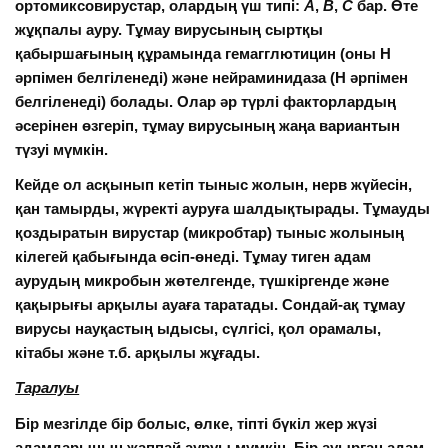
ортомиксовирустар
, олардың үш типі:
А
,
В
,
С
бар. Өте
жұқпалы ауру. Тұмау вирусының сыртқы
қабыршағының құрамында гемагглютицин (оны Н
әрпімен белгіленеді) және нейраминидаза (Н әрпімен
белгіленеді) болады. Олар әр түрлі факторлардың
әсерінен өзгеріп, тұмау вирусының жаңа вариантын
түзуі мүмкін.
Кейде ол асқынып кетіп тыныс жолын,
нерв жүйесін
,
қан тамырды, жүректі ауруға шалдықтырады. Тұмауды
қоздыратын
вирустар
(микробтар) тыныс жолының
кілегей қабығында өсіп-өнеді. Тұмау тиген адам
аурудың
микробын
жөтелгенде, түшкіргенде және
қақырығы арқылы ауаға таратады. Сондай-ақ тұмау
вирусы науқастың ыдысы, сүлгісі, қол орамалы,
кітабы және т.б. арқылы жұғады.
Таралуы
Бір мезгілде бір болыс, өлке, тіпті бүкіл жер жүзі
адамдарының жаппай ауруы мүмкін. Бір ауырған адам