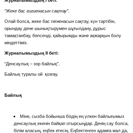
Журналымыздың
I
беті:
“Жеке бас гигиенасын сақтау”.
Олай болса, жеке бас гигиенасын сақтау, күн тәртібін,
орындау дене шынықтырумен шұғылдану, дұрыс
тамақтанбау, белсенді, қайырымды және ақжарқын болу
міндеттіміз.
Журналымыздың II беті:
“Денсаулық – зор байлық”.
Байлық туралы ой қозғау.
Байлық
Міне, сызба бойынша біздің ең үлкен байлығымыз
денсаулық екенін байқап отырсыңдар. Денің сау болса,
білім аласың, еңбек етесің. Еңбектенген адамға мал да,