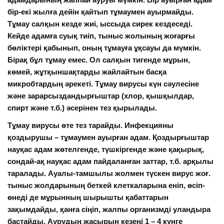
бір-екі жылға дейін қайтып тұмаумен ауырмайды.
Тұмау салқын кезде жиі, ыссыда сирек кездеседі.
Кейде адамға суық тиіп, тыныс жолының жоғарғы
бөліктері қабынып, оның тұмауға ұқсауы да мүмкін.
Бірақ бұл тұмау емес. Ол салқын тигенде мұрын,
көмей, жұтқыншақтарды жайлайтын басқа
микробтардың әрекеті. Тұмау вирусы күн сәулесіне
және зарарсыздандырғыштар (
хлор
,
қышқылдар
,
спирт
және т.б.) әсерінен тез қырылады.
Тұмау вирусы өте тез тарайды. Инфекцияны
қоздырушы – тұмаумен ауырған адам. Қоздырғыштар
науқас адам жөтелгенде, түшкіргенде және қақырық,
сондай-ақ науқас адам пайдаланған заттар, т.б. арқылы
таралады. Ауалы-тамшылы жолмен түскен вирус жоғ.
тыныс жолдарының беткей
клеткаларына
еніп, өсіп-
өнеді де мұрынның шырышты қабаттарын
зақымдайды, қанға сіңіп, жалпы организмді уландыра
бастайды. Аурудың жасырын кезеңі 1 – 4 күнге