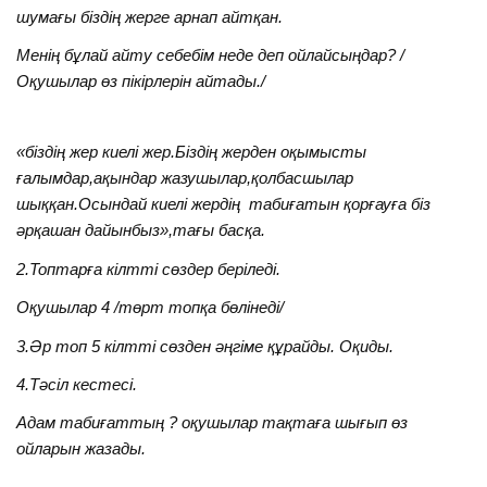
шумағы біздің жерге арнап айтқан.
Менің бұлай айту себебім неде деп ойлайсыңдар? /
Оқушылар өз пікірлерін айтады./
«біздің жер киелі жер.Біздің жерден оқымысты
ғалымдар,ақындар жазушылар,қолбасшылар
шыққан.Осындай киелі жердің табиғатын қорғауға біз
әрқашан дайынбыз»,тағы басқа.
2.Топтарға кілтті сөздер беріледі.
Оқушылар 4 /төрт топқа бөлінеді/
3.Әр топ 5 кілтті сөзден әңгіме құрайды. Оқиды.
4.Тәсіл кестесі.
Адам табиғаттың ? оқушылар тақтаға шығып өз
ойларын жазады.