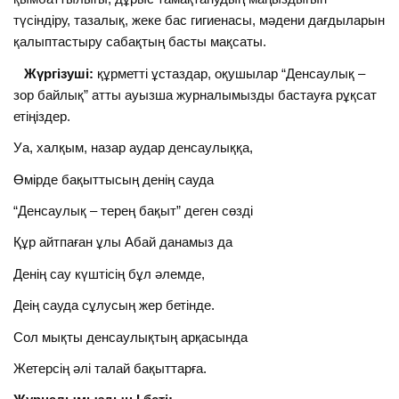
түсіндіру, тазалық, жеке бас гигиенасы, мәдени дағдыларын
қалыптастыру сабақтың басты мақсаты.
Жүргізуші:
құрметті ұстаздар, оқушылар “Денсаулық –
зор байлық” атты ауызша журналымызды бастауға рұқсат
етіңіздер.
Уа, халқым, назар аудар денсаулыққа,
Өмірде бақыттысың денің сауда
“Денсаулық – терең бақыт” деген сөзді
Құр айтпаған ұлы Абай данамыз да
Денің сау күштісің бұл әлемде,
Деің сауда сұлусың жер бетінде.
Сол мықты денсаулықтың арқасында
Жетерсің әлі талай бақыттарға.