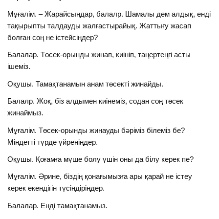
Мұғалім. – Жарайсыңдар, балалр. Шамалы дем алдық, енді
тақырыпты талдауды жалғастырайық. Жаттығу жасап
болған соң не істейсіңдер?
Балалар. Төсек-орынды жинап, киініп, таңертеңгі асты
ішеміз.
Оқушы. Тамақтанамын анам төсекті жинайды.
Балалр. Жоқ, біз алдымен киінеміз, содан соң төсек
жинаймыз.
Мұғалім. Төсек-орынды жинауды бәріміз білеміз бе?
Міндетті түрде үйреніңдер.
Оқушы. Қоғамға мүше болу үшін оны да білу керек пе?
Мұғалім. Әрине, біздің қонағымызға ары қарай не істеу
керек екендігін түсіндіріңдер.
Балалар. Енді тамақтанамыз.