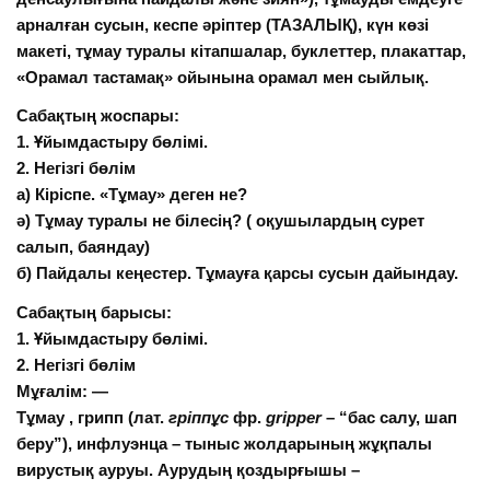
арналған сусын, кеспе әріптер (ТАЗАЛЫҚ), күн көзі
макеті, тұмау туралы кітапшалар, буклеттер, плакаттар,
«Орамал тастамақ» ойынына орамал мен сыйлық.
Сабақтың жоспары:
1. Ұйымдастыру бөлімі.
2. Негізгі бөлім
а) Кіріспе. «Тұмау» деген не?
ә) Тұмау туралы не білесің? ( оқушылардың сурет
салып, баяндау)
б) Пайдалы кеңестер. Тұмауға қарсы сусын дайындау.
Сабақтың барысы:
1. Ұйымдастыру бөлімі.
2. Негізгі бөлім
Мұғалім: —
Тұмау , грипп (
лат.
гріппұс
фр.
grіpper
– “бас салу, шап
беру”), инфлуэнца – тыныс жолдарының жұқпалы
вирустық
ауруы. Аурудың қоздырғышы –