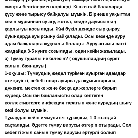
сияқты белгілермен көрінеді. Кішкентай балаларда
құсу және тырысу байқалуы мүмкін. Бірнеше уақыттан
кейін мұрыннан су ағу, жөтел, кейде дауысының
қарлығуы қосылады.
Жиі бүкіл денеде сырқырау,
буындарда ауырсыну байқалады. Осы кезеңде ауру
адам басқаларға жұқпалы болады. Ауру ағымы сәтті
жағдайда 3-5 күнге созылады, одан кейін жазылады.
ә) Тұмау туралы не білесің? ( оқушылардың сурет
салып, баяндауы)
1-оқушы: Тұмаудың жедел түрімен ауырған адамдар
өте қауіпті, себебі олар ауырса да жұмыстарына,
дүкенге, мектепке және басқа да жерлерге барып
жүреді. Осыған байланысты олар көптеген
коллективтерге инфекция таратып және аурудың шығу
көзі болуы мүмкін.
Тұмаудан кейін иммунитет тұрақсыз, 1-3 жылдай
сақталады. Әдетте тұмау вирусы өзгеріп отырады. Сол
себепті жыл сайын тұмау вирусы әртүрлі болып