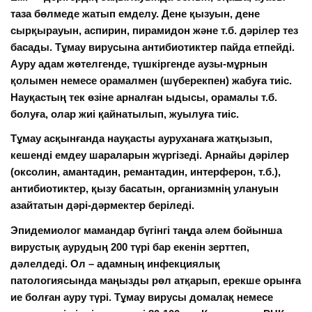
таза бөлмеде жатып емделу. Дене қызуын, дене
сырқырауын, аспирин, пирамидон және т.б. дәрілер тез
басады. Тұмау
вирусына
антибиотиктер
пайда етпейді.
Ауру адам жөтелгенде, түшкіргенде аузы-мұрнын
қолымен немесе орамалмен (шүберекпен) жабуға тиіс.
Науқастың тек өзіне арналған ыдысы, орамалы т.б.
болуға, олар жиі қайнатылып, жуылуға тиіс.
Тұмау асқынғанда науқасты
ауруханаға
жатқызып,
кешенді емдеу шараларын жүргізеді. Арнайы
дәрілер
(
оксолин
,
амантадин
,
ремантадин
,
интерферон
, т.б.),
антибиотиктер, қызу басатын, организмнің улануын
азайтатын
дәрі-дәрмектер
беріледі.
Эпидемиолог мамандар бүгiнгi таңда әлем бойынша
вирустық аурудың 200 түрi бар екенін зерттеп,
дәлелдеді. Ол – адамның инфекциялық
патологиясында маңызды рөл атқарып, ерекше орынға
ие болған ауру түрі. Тұмау вирусы домалақ немесе