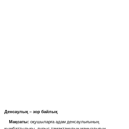
Денсаулық – зор байлық
Мақсаты:
оқушыларға адам денсаулығының
қымбаттылығы, дұрыс тамақтанудың маңыздығын