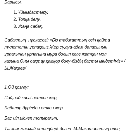
Барысы.
Ұйымдастыру.
Топқа бөлу.
Жаңа сабақ.
Сабақтың нұсқасөзі: «Біз табиғаттың өзін қайта
түлететін ұрпақпыз.Жер,су,ауа-адам баласының
ұрпағынан ұрпағына мұра болып келе жатқан мол
қазына.Оны сақтау,қамқор болу-біздің басты міндетіміз» /
Ы.Жақаев/
1.Ой қозғау:
Пай,пай киелі неткен жер,
Бабалар дүрілдеп өткен жер.
Бас иіп,иіскеп топырағын,
Тағзым жасмай өтпеңдер!-деген М.Мақатаевтың өлең