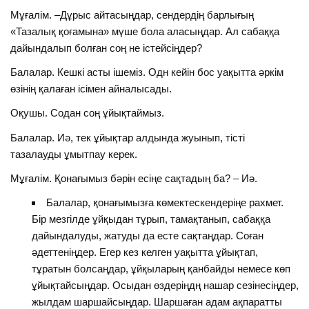
Мұғалім. –Дұрыс айтасыңдар, сендердің барлығың
«Тазалық қоғамына» мүше бола аласыңдар. Ал сабаққа
дайындалып болған соң не істейсіңдер?
Балалар. Кешкі асты ішеміз. Одн кейін бос уақытта әркім
өзінің қалаған ісімен айналысады.
Оқушы. Содан соң ұйықтаймыз.
Балалар. Иә, тек ұйықтар алдында жуынып, тісті
тазалауды ұмытпау керек.
Мұғалім. Қонағымыз бәрін есіңе сақтадың ба? – Иә.
Балалар, қонағымызға көмектескендеріңе рахмет.
Бір мезгілде ұйқыдан тұрып, тамақтанып, сабаққа
дайындалуды, жатуды да есте сақтаңдар. Соған
әдеттеніңдер. Егер кез келген уақытта ұйықтап,
тұратын болсаңдар, ұйқыларың қанбайды немесе көп
ұйықтайсыңдар. Осыдан өздеріңдң нашар сезінесіңдер,
жылдам шаршайсыңдар. Шаршаған адам ақпаратты