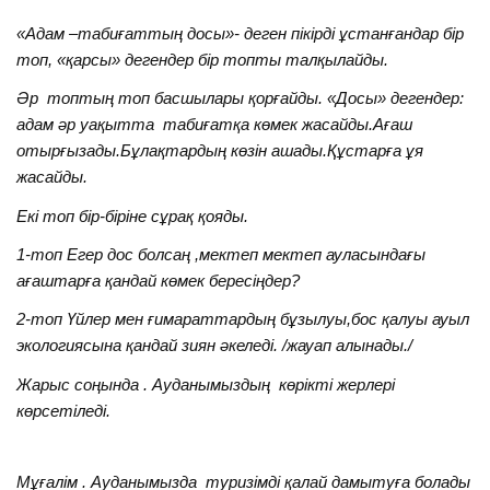
«Адам –табиғаттың досы»- деген пікірді ұстанғандар бір
топ, «қарсы» дегендер бір топты талқылайды.
Әр топтың топ басшылары қорғайды. «Досы» дегендер:
адам әр уақытта табиғатқа көмек жасайды.Ағаш
отырғызады.Бұлақтардың көзін ашады.Құстарға ұя
жасайды.
Екі топ бір-біріне сұрақ қояды.
1-топ Егер дос болсаң ,мектеп мектеп ауласындағы
ағаштарға қандай көмек бересіңдер?
2-топ Үйлер мен ғимараттардың бұзылуы,бос қалуы ауыл
экологиясына қандай зиян әкеледі. /жауап алынады./
Жарыс соңында . Ауданымыздың көрікті жерлері
көрсетіледі.
Мұғалім . Ауданымызда туризімді қалай дамытуға болады