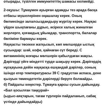
отырады, түзілген иммунитеттің шамасы келмейді.
2-оқушы: Тұмаумен ауырған адамды тез арада басқа
отбасы мүшелерінен оңашалау керек. Оның
бөлмесінде залалсыздандыру жүргізу керек. Науқас
үйден шықпағаны дұрыс, әсіресе халық жиналған
жерлерге, қоғамдық ұйымдар, транспортта, балалар
бөліміне бармауы керек.
Науқасты төсекке жатқызып, көп мөлшерде ыстық
сусындар: шәй, кофе, қайнаған сүт береді. С
витаминінің жоғары мөлшерін қабылдаған жақсы.
Дәрігерді үйге міндетті түрде шақыру керек. Дәрігердің
нұсқауына дейін науқасқа ешқандай дәрілер, соның
ішінде егер температурасы 39 С градустан аспаса, дене
қызуын төмендететін дәрілерді беруге болмайды.
б) Пайдалы кеңестер. Тұмауға қарсы сусын дайындау.
«Бал қосылған таңқурай»
(ыдыс-аяқтарын, тағам түрлерін пайдаланып, сабақ
үстінде дайындайды)