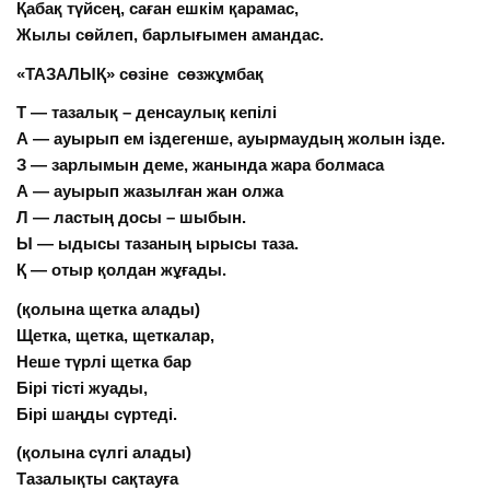
Қабақ түйсең, саған ешкім қарамас,
Жылы сөйлеп, барлығымен амандас.
«ТАЗАЛЫҚ» сөзіне сөзжұмбақ
Т — тазалық – денсаулық кепілі
А — ауырып ем іздегенше, ауырмаудың жолын ізде.
З — зарлымын деме, жанында жара болмаса
А — ауырып жазылған жан олжа
Л — ластың досы – шыбын.
Ы — ыдысы тазаның ырысы таза.
Қ — отыр қолдан жұғады.
(қолына щетка алады)
Щетка, щетка, щеткалар,
Неше түрлі щетка бар
Бірі тісті жуады,
Бірі шаңды сүртеді.
(қолына сүлгі алады)
Тазалықты сақтауға