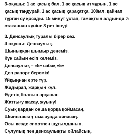
3-оқушы: 1 ас қасық бал, 1 ас қасық итмұрын, 1 ас
қасық таңқурай, 1 ас қасық қарақатқа, 100мл. қайнап
тұрған су қосады. 15 минут ұстап, тамақтың алдында ½
стаканнан күніне 3 рет ішеді.
3. Денсаулық туралы бірер сөз.
4-оқушы: Денсаулық.
Шыныққан шымыр денеміз,
Күн сайын өсіп келеміз.
Денсаулық – «5» сабақ «5»
Деп рапорт береміз!
Ұйқыңнан ерте тұр,
Жадырап, жарқын күл.
Әдетің болсын әрқашан
Жаттығу жасау, жуыну!
Суық қардан онша қорқа қоймасаң,
Шынығасың таза ауада ойнасаң.
Осы кезде спортпен шұғылданып,
Сұлулық пен денсаулықты ойлайсың.