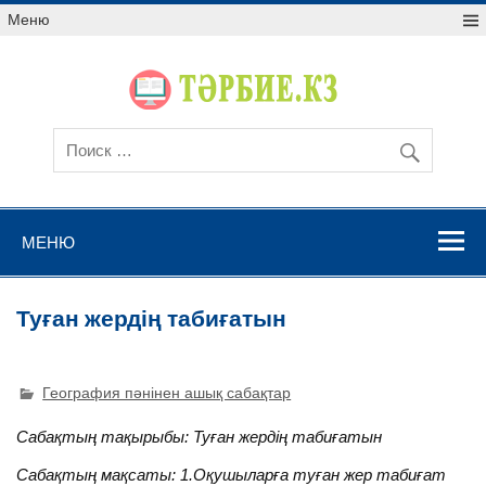
Меню
МЕНЮ
Туған жердің табиғатын
География пәнінен ашық сабақтар
Сабақтың тақырыбы: Туған жердің табиғатын
Сабақтың мақсаты: 1.Оқушыларға туған жер табиғат