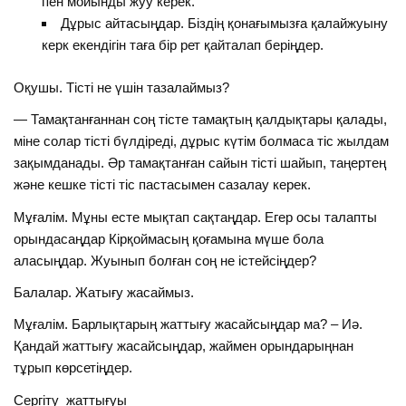
пен мойынды жуу керек.
Дұрыс айтасыңдар. Біздің қонағымызға қалайжуыну
керк екендігін таға бір рет қайталап беріңдер.
Оқушы. Тісті не үшін тазалаймыз?
— Тамақтанғаннан соң тісте тамақтың қалдықтары қалады,
міне солар тісті бүлдіреді, дұрыс күтім болмаса тіс жылдам
зақымданады. Әр тамақтанған сайын тісті шайып, таңертең
және кешке тісті тіс пастасымен сазалау керек.
Мұғалім. Мұны есте мықтап сақтаңдар. Егер осы талапты
орындасаңдар Кірқоймасың қоғамына мүше бола
аласыңдар. Жуынып болған соң не істейсіңдер?
Балалар. Жатығу жасаймыз.
Мұғалім. Барлықтарың жаттығу жасайсыңдар ма? – Иә.
Қандай жаттығу жасайсыңдар, жаймен орындарыңнан
тұрып көрсетіңдер.
Сергіту жаттығуы