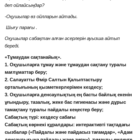
деп ойлайсыңдар?
-Оқушылар өз ойлларын айтады.
Шығу парағы .
Оқушылар сабақтан алған әсерлерін ауызша айтып
береді.
«Тұмаудан сақтанайық».
1. Оқушыларға тұмау және тұмаудан сақтану туралы
мағлұматтар беру;
2. Салауатты Өмір Салтын Қалыптастыру
орталығының қызметкерлерімен кездесу;
3. Оқушыларға денсаулықтың ең басты байлық екенін
ұғындыру, тазалық, жеке бас гигиенасы және дұрыс
тамақтану туралы пайдалы кеңестер беру;
Сабақтың түрі: кездесу сабағы
Сабақтың көрнекі құралдары: интерактивті тақтадағы
сызбалар («Пайдалы және пайдасыз тағамдар», «Адам
денсаулығына пайдалы және зиян»), тұмауды емдеуге