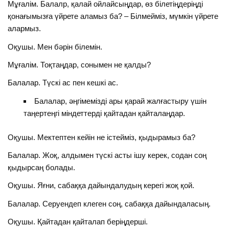
Мұғалім. Балалр, қалай ойлайсыңдар, өз білетіңдеріңді
қонағымызға үйрете аламыз ба? – Білмейміз, мүмкін үйрете
алармыз.
Оқушы. Мен бәрін білемін.
Мұғалім. Тоқтаңдар, сонымен не қалды?
Балалар. Түскі ас пен кешкі ас.
Балалар, әңгімемізді ары қарай жалғастыру үшін
таңертеңгі міндеттерді қайтадан қайталаңдар.
Оқушы. Мектептен кейін не істейміз, қыдырамыз ба?
Балалар. Жоқ, алдымен түскі асты ішу керек, содан соң
қыдырсаң болады.
Оқушы. Яғни, сабаққа дайындалудың керегі жоқ қой.
Балалар. Серуендеп клеген соң, сабаққа дайындаласың.
Оқушы. Қайтадан қайталап беріңдерші.