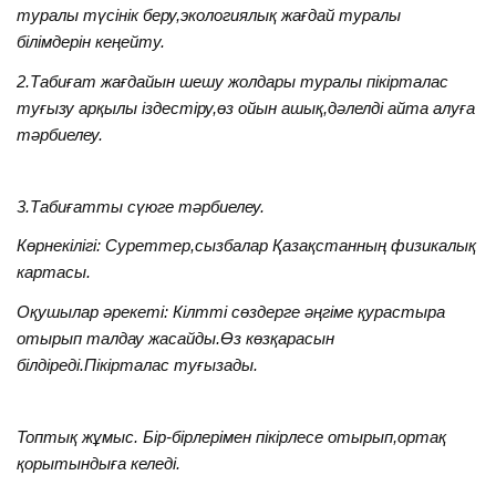
туралы түсінік беру,экологиялық жағдай туралы
білімдерін кеңейту.
2.Табиғат жағдайын шешу жолдары туралы пікірталас
туғызу арқылы іздестіру,өз ойын ашық,дәлелді айта алуға
тәрбиелеу.
3.Табиғатты сүюге тәрбиелеу.
Көрнекілігі: Суреттер,сызбалар Қазақстанның физикалық
картасы.
Оқушылар әрекеті: Кілтті сөздерге әңгіме қурастыра
отырып талдау жасайды.Өз көзқарасын
білдіреді.Пікірталас туғызады.
Топтық жұмыс. Бір-бірлерімен пікірлесе отырып,ортақ
қорытындыға келеді.