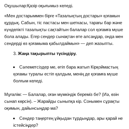
Оқушылар:Қазір оқығымыз келеді.
«Мен достарыммен бірге «Тазалықтың достары» қоғамын
құрдық. Сабын, тіс пастасы мен шеткасы, тарағы бар және
күнделікті тазалықты сақтайтын балалар сол қоғамға мүше
бола алады. Егер сендер сынақтан өте алсаңдар, онда мен
сендерді өз қоғамыма қабылдаймын» — деп жазыпты.
Жаңа тақырыпты түсіндіру.
Сәлеметсіздер ме, өтіп бара жатып Кірқоймастың
қоғамы туралы естіп қалдым, менің де қоғамға мүше
болғым келеді.
Мұғалім: — Балалар, оған мүмкіндік береміз бе? (Иә, өзін
сынап көрсін). – Жарайды сыныпқа кір. Сонымен сұрақты
оқимын, дайынсыңдар ма?
Сендер таңертең ұйқыдан тұрдыңдар, ары қарай не
істейсіңдер?