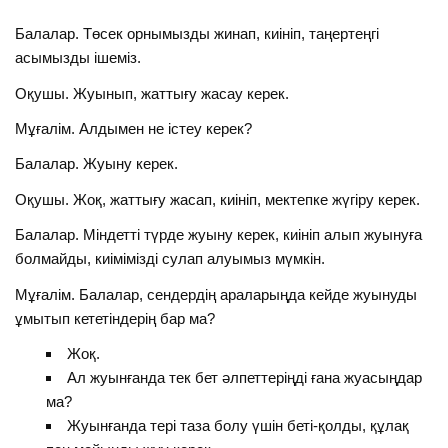
Балалар. Төсек орнымызды жинап, киініп, таңертеңгі
асымызды ішеміз.
Оқушы. Жуынып, жаттығу жасау керек.
Мұғалім. Алдымен не істеу керек?
Балалар. Жуыну керек.
Оқушы. Жоқ, жаттығу жасап, киініп, мектепке жүгіру керек.
Балалар. Міндетті түрде жуыну керек, киініп алып жуынуға
болмайды, киімімізді сулап алуымыз мүмкін.
Мұғалім. Балалар, сендердің араларыңда кейде жуынуды
ұмытып кететіндерің бар ма?
Жоқ.
Ал жуынғанда тек бет әлпеттеріңді ғана жуасыңдар
ма?
Жуынғанда тері таза болу үшін беті-қолды, құлақ