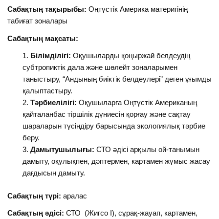
Сабақтың тақырыбы:
Оңтүстік Америка материгінің
табиғат зоналары
Сабақтың мақсаты:
Білімділігі:
Оқушыларды қоңыржай белдеудің
субтропиктік дала және шөлейт зоналарымен
таныстыру, “Андының биіктік белдеулері” деген ұғымды
қалыптастыру.
Тәрбиелілігі:
Оқушыларға Оңтүстік Американың
қайталанбас тіршілік дүниесін қорғау және сақтау
шараларын түсіндіру барысында экологиялық тәрбие
беру.
Дамытушылығы:
СТО әдісі арқылы ой-танымын
дамыту, оқулықпен, дәптермен, картамен жұмыс жасау
дағдысын дамыту.
Сабақтың түрі:
аралас
Сабақтың әдісі:
СТО (Жигсо І), сұрақ-жауап, картамен,