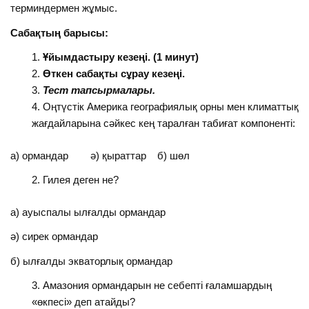
терминдермен жұмыс.
Сабақтың барысы:
Ұйымдастыру кезеңі. (1 минут)
Өткен сабақты сұрау кезеңі.
Тест тапсырмалары.
Оңтүстік Америка географиялық орны мен климаттық
жағдайларына сәйкес кең таралған табиғат компоненті:
а) ормандар ә) қыраттар б) шөл
Гилея деген не?
а) ауыспалы ылғалды ормандар
ә) сирек ормандар
б) ылғалды экваторлық ормандар
Амазония ормандарын не себепті ғаламшардың
«өкпесі» деп атайды?