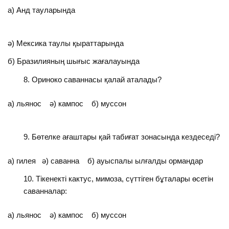
а) Анд тауларында
ә) Мексика таулы қыраттарында
б) Бразилияның шығыс жағалауында
Ориноко саваннасы қалай аталады?
а) льянос ә) кампос б) муссон
Бөтелке ағаштары қай табиғат зонасында кездеседі?
а) гилея ә) саванна б) ауыспалы ылғалды ормандар
Тікенекті кактус, мимоза, сүттіген бұталары өсетін
саванналар:
а) льянос ә) кампос б) муссон