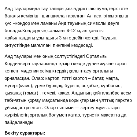
Анд тауларында тау тапиры,көзілдірікті аю,пума,терісі өте
бағалы кеміргіш –шиншилла таралған. Ал аса ірі жыртқыш
құс –кондор мен ламаны Анд тауының символы деуге
болады.Кондордың салмағы 9-12 кг, ал қанаты
жайылғандағы ұзындығы 3 м-ге дейін жетеді. Таудың
онтүстігінде магеллан пингвині кездеседі.
Анд таулары мен оның солтүстігіндегі Орталығы
Кордильера тауларында қазіргі кезде дүние жүзіне тарап
кеткен мәдении өсімдіктердің қалыптасу орталығы
орналасқан. Олар: картоп, тәтті картоп – батат, мақта,
жүгері (маис), үрме бұрщақ, бұрыш, асқабақ, күнбағыс,
қызанақ (томат) , темекі, какао. Андының қайталанбас әсем
табиғатын қорғау мақсатында қорықтар мен ұлттық парктер
ұйымдастрылған . Олар ғылыми — зертеу жұмыстары
жүргізілетің орталық болумен қатар, туристік мақсатта да
пайдаланады
Бекіту сұрақтары: