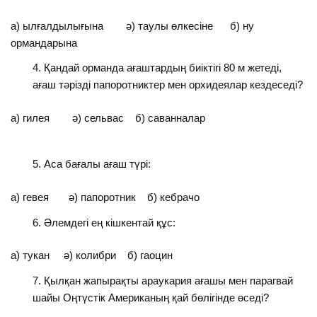
а) ылғалдылығына ә) таулы өлкесіне б) ну
ормандарына
Қандай орманда ағаштардың биіктігі 80 м жетеді,
ағаш тәрізді папоротниктер мен орхидеялар кездеседі?
а) гилея ә) сельвас б) саванналар
Аса бағалы ағаш түрі:
а) гевея ә) папоротник б) кебрачо
Әлемдегі ең кішкентай құс:
а) тукан ә) колибри б) гаоцин
Қылқан жапырақты араукария ағашы мен парагвай
шайы Оңтүстік Американың қай бөлігінде өседі?