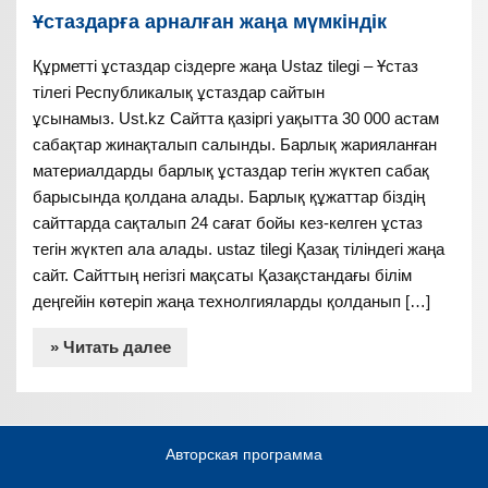
Ұстаздарға арналған жаңа мүмкіндік
Құрметті ұстаздар сіздерге жаңа Ustaz tilegi – Ұстаз
тілегі Республикалық ұстаздар сайтын
ұсынамыз. Ust.kz Сайтта қазіргі уақытта 30 000 астам
сабақтар жинақталып салынды. Барлық жарияланған
материалдарды барлық ұстаздар тегін жүктеп сабақ
барысында қолдана алады. Барлық құжаттар біздің
сайттарда сақталып 24 сағат бойы кез-келген ұстаз
тегін жүктеп ала алады. ustaz tilegi Қазақ тіліндегі жаңа
сайт. Сайттың негізгі мақсаты Қазақстандағы білім
деңгейін көтеріп жаңа технолгияларды қолданып […]
» Читать далее
Авторская программа