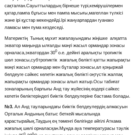
сақталған.Сауыттылардың бірнеше түрі,кемірушілермен
қатар,пампа бұғысы мен пампа мысығы,магеллан түлкісі
және ірі құстар мекендейді.Ірі жануарлардан гуанако
ламасы мен пума кездеседі.
Материктің Тынық мұхит жағалауындағы жіңішке алқапта
экватор маңында ылғалды мәңгі жасыл ормандар зонасы
0
орналаса,экватордан 30
о.е. дейінгі аралықты тропиктік
шөл зонасы,субтропиктік жағалық бөлікті қатты жапырақты
мәңгі жасыл ормандар мен бұталар зонасы,ал қоңыржай
белдеуге сәйкес келетін жағалық бөлікті оңтүстік жалпақ
жапырақты ормандар зонасы алып жатыр.Осы табиғат
зоналарының барлығы Анд тау жүйесінің өздері сәйкес
келетін бөліктеріндегі биіктік белдеулеріне бастама болады.
№3.
Ал Анд тауларындағы биіктік белдеулердің алмасуын
Орталык Андының батыс беткейі мысалында
қарастырайық.Таудың ең төменгі бөлігінде әйгілі Аткама
жағалық шөлі орналасқан.Мұнда ауа температурасы тәулік
0
0