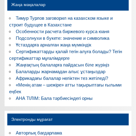
Жаңа мақалалар
Тимур Турлов заговорил на казахском языке и
строит будущее в Казахстане
Особенности расчета биржевого курса юаня
Подсолнухи в букете: значение и символика
Ұстаздарға арналған жаңа мүмкіндік
Сертификаттарды қалай тегін алуға болады? Тегін
сертификаттар мұғалімдерге
Жаңғақтың балаларға пайдасын біле жүріңіз
Балаларды жарнамадан алыс ұстаңыздар
Африкадағы балалар неліктен тез жетіледі?
«Менің атам – шежіре» атты тақырыптағы ғылыми
еңбек
АНА ТІЛІМ: Бала тәрбиесіндегі орны
Электронды мұрағат
Авторлық бағдарлама