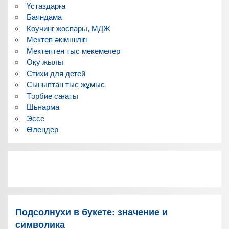
Ұстаздарға
Баяндама
Коучинг жоспары, МДЖ
Мектеп әкімшілігі
Мектептен тыс мекемелер
Оқу жылы
Стихи для детей
Сыныптан тыс жұмыс
Тәрбие сағаты
Шығарма
Эссе
Өлеңдер
Подсолнухи в букете: значение и
символика