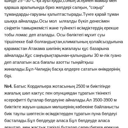
ішінде 25
-30
С-қа ауытқиды,соның әсерінен мамыр мен
қараша аралығында бриз желдері салқын, “соқыр”
тұмандарды-гаруаны қалыптастырады.Түнге қарай тұман
шыққа айналады.Осы мол ылғалды бүкіл денесімен
сіңіретін тамыржемісті және туйнекті өсімдіктердің ерекше
тобы ломас деп аталады. Осы бөліктегі мұхит суы
тіршілекке бай болғандықтан,климатының қолайсыздығына
қарамастан Атакама шөлінің жағалауы құс базарына
айналады.Құс саңғырықтарынан-қалындығы 30 м-лік гуано
деп аталатын аса бағалы азотты тыңайтқыш
жиналады.Бұл-Чилидің басқа елдерге сататын өнімдерінің
бірі.
№4.
Батыс Кордильера жотасының 2500 м биіктігінде
жағалық шөл кактус пен опунциядан тұратын тікінекті
ксерофитті бұталар белдеуіне айналады.Ал 3500-3900 м
биіктікте жауын-шашын мөлшерінің көбеюіне байланысты
биік таулы шөптесін өсімдіктерден тұратын пуна белдеуі
басталады.Бұл белдеуде аласа Бұл белдеуде аласа
ағаштар мен жастық тәрізді бұталар,селеу,бетеге,ерекше