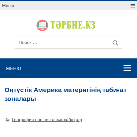
Меню
МЕНЮ
Оңтүстік Америка материгінің табиғат
зоналары
География пәнінен ашық сабақтар