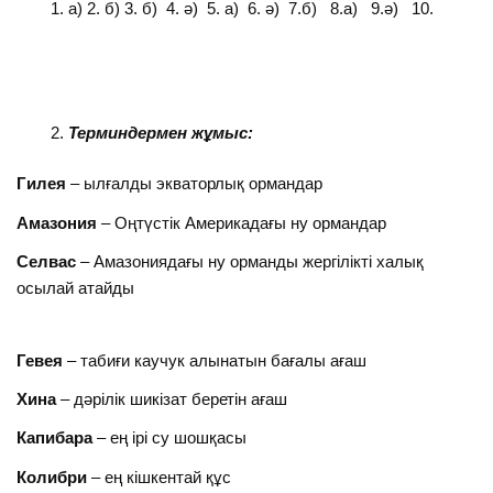
а) 2. б) 3. б) 4. ә) 5. а) 6. ә) 7.б) 8.а) 9.ә) 10.
Терминдермен жұмыс:
Гилея
– ылғалды экваторлық ормандар
Амазония
– Оңтүстік Америкадағы ну ормандар
Селвас
– Амазониядағы ну орманды жергілікті халық
осылай атайды
Гевея
– табиғи каучук алынатын бағалы ағаш
Хина
– дәрілік шикізат беретін ағаш
Капибара
– ең ірі су шошқасы
Колибри
– ең кішкентай құс