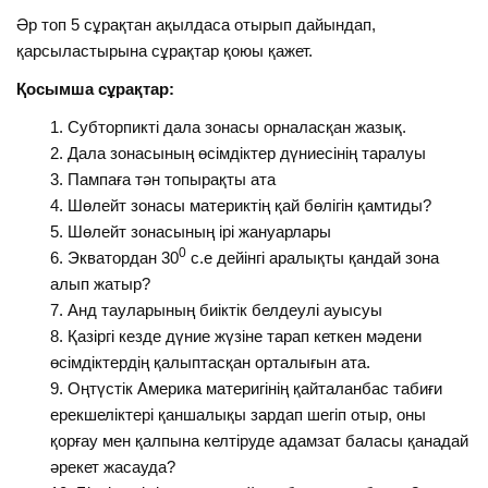
Әр топ 5 сұрақтан ақылдаса отырып дайындап,
қарсыластырына сұрақтар қоюы қажет.
Қосымша сұрақтар:
Субторпикті дала зонасы орналасқан жазық.
Дала зонасының өсімдіктер дүниесінің таралуы
Пампаға тән топырақты ата
Шөлейт зонасы материктің қай бөлігін қамтиды?
Шөлейт зонасының ірі жануарлары
0
Экватордан 30
с.е дейінгі аралықты қандай зона
алып жатыр?
Анд тауларының биіктік белдеулі ауысуы
Қазіргі кезде дүние жүзіне тарап кеткен мәдени
өсімдіктердің қалыптасқан орталығын ата.
Оңтүстік Америка материгінің қайталанбас табиғи
ерекшеліктері қаншалықы зардап шегіп отыр, оны
қорғау мен қалпына келтіруде адамзат баласы қанадай
әрекет жасауда?