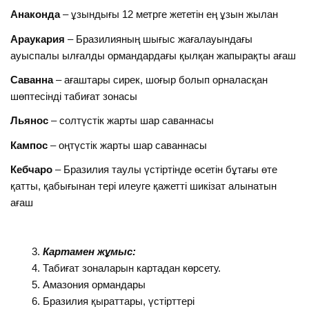
Анаконда
– ұзындығы 12 метрге жететін ең ұзын жылан
Араукария
– Бразилияның шығыс жағалауындағы
ауыспалы ылғалды ормандардағы қылқан жапырақты ағаш
Саванна
– ағаштары сирек, шоғыр болып орналасқан
шөптесінді табиғат зонасы
Льянос
– солтүстік жарты шар саваннасы
Кампос
– оңтүстік жарты шар саваннасы
Кебчаро
– Бразилия таулы үстіртінде өсетін бұтағы өте
қатты, қабығынан тері илеуге қажетті шикізат алынатын
ағаш
Картамен жұмыс:
Табиғат зоналарын картадан көрсету.
Амазония ормандары
Бразилия қыраттары, үстірттері