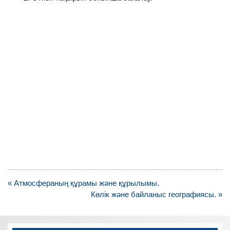
Навигация
« Атмосфераның құрамы және құрылымы.
по
Көлік және байланыс географиясы. »
записям