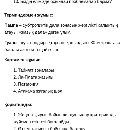
Біздің елімізде осындай проблемалар барма?
Терминдермен жұмыс:
Пампа –
субтропиктік дала зонасын жергілікті халықтың
атауы, «жазық дала» деген ұғым.
Гуано –
құс саңдырықтарнан қалыңдығы 30 метрлік аса
бағалы азотты тыңайтқыш
Картамен жұмыс:
Табиғат зоналары
Ла-Плата жазығы
Патагония
Атакама жағалық шөлі
Қорытынды:
Жаңа тақырып бойынша оқушылар критериалды
жүйемен өзін-өзі бағалайды
Өткен тақырып бойынша бағалау.