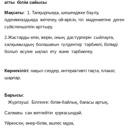
атты білім сайысы
Мақсаты
: 1. Тапқырлыққа, шешендікке баулу,
ізденімпаздыққа жетелеу, ой-өрісін, тіл мәдениетіне деген
сүйіспеншілігін арттыру.
2.Жастарды елін, жерін, оның дәстүрлерін сыйлауға,
халқымыздың болашағын гүлдентер тәрбиелі, білімді
болып өсуіне ықпал ету және тәрбиелеу.
Көрнекілігі:
нақыл сөздер, интерактивті тақта, плакат,
шарлар.
Барысы
:
Жүргізуші: Білгенге: білім-байлық, бағасы артық,
Салмағы сан жетпейтін қорғасындай.
Үйренсең өнер-білім, өшпес мұра,