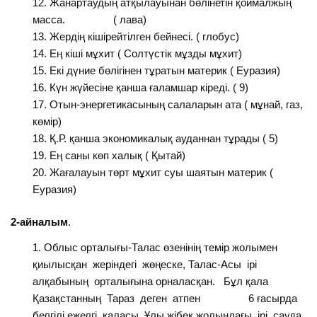
Жанартаудың атқылауынан бөлінетін қоймалжың
масса. ( лава)
Жердің кішірейтілген бейнесі. ( глобус)
Ең кіші мұхит ( Солтүстік мұзды мұхит)
Екі дүние бөлігінен тұратын материк ( Еуразия)
Күн жүйесіне қанша ғаламшар кіреді. ( 9)
Отын-энергетикасының салаларын ата ( мұнай, газ,
көмір)
Қ.Р. қанша экономикалық ауданнан тұрады ( 5)
Ең саны көп халық ( Қытай)
Жағалауын төрт мұхит суы шаятын материк (
Еуразия)
2-айналым
.
Облыс орталығы-Талас өзенінің темір жолымен
қиылысқан жеріндегі жөңеске, Талас-Асы ірі
алқабының орталығына орналасқан. Бұл қала
Қазақстанның Тараз деген атпен 6 ғасырда
белгілі ежелгі қаласы, Ұлы жібек жолындағы ірі сауда