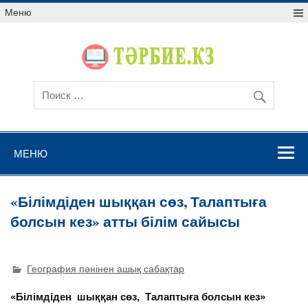
Меню
МЕНЮ
«Білімдіден шыққан сөз, Талаптыға
болсын кез» атты білім сайысы
География пәнінен ашық сабақтар
«Білімдіден шыққан сөз,
Талаптыға болсын кез»