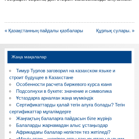
Навигация
« Қазақстанның пайдалы қазбалары
Құрлық сулары. »
по
записям
Жаңа мақалалар
Тимур Турлов заговорил на казахском языке и
строит будущее в Казахстане
Особенности расчета биржевого курса юаня
Подсолнухи в букете: значение и символика
Ұстаздарға арналған жаңа мүмкіндік
Сертификаттарды қалай тегін алуға болады? Тегін
сертификаттар мұғалімдерге
Жаңғақтың балаларға пайдасын біле жүріңіз
Балаларды жарнамадан алыс ұстаңыздар
Африкадағы балалар неліктен тез жетіледі?
«Менің атам – шежіре» атты тақырыптағы ғылыми