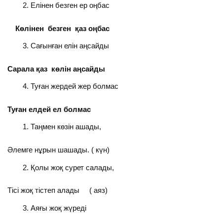
Елінен безген ер оңбас
Көлінен безген қаз оңбас
Сағынған елін аңсайды
Сарала қаз көлін аңсайды
Туған жердей жер болмас
Туған елдей ел болмас
Таңмен көзін ашады,
Әлемге нұрын шашады. ( күн)
Қолы жоқ сурет салады,
Тісі жоқ тістеп алады ( аяз)
Аяғы жоқ жүреді