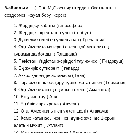
3-айналым
. ( Г, А, М,С осы әріптерден басталатын
сөздермен жауап беру керек)
Жердің су қабаты (гидросфера)
Жердің кішірейтілген үлгісі (глобус)
Дүниежүзіндегі ең үлкен арал ( Греландия)
Оңт. Америка материгі ежелгі қай материктің
құрамында болды. ( Гондвана)
Пәкістан, Үндістан жеріндегі тау жүйесі ( Гиндокуш)
Ең жүйрік сүтқоректі ( гепард)
Аккро қай елдің астанасы ( Гана)
Парламенттік басқару түріне жататын ел ( Германия)
Оңт. Американың ең үлкен өзені ( Амазонка)
Ең ұзын тау ( Анд)
Ең биік сарқырама ( Анхель)
Оңт. Американың ең үлкен шөлі ( Атакама)
Кеме қатынасы жөнінен дүние жүзінде 1-орын
алатын мұхит ( Атлант)
Мұз жамылған материк ( Антарктида)