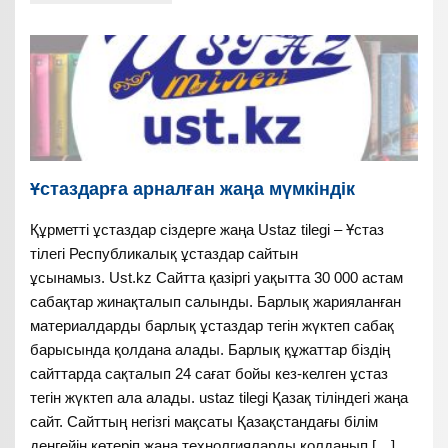
Ұстаздарға арналған жаңа мүмкіндік
Құрметті ұстаздар сіздерге жаңа Ustaz tilegi – Ұстаз
тілегі Республикалық ұстаздар сайтын
ұсынамыз. Ust.kz Сайтта қазіргі уақытта 30 000 астам
сабақтар жинақталып салынды. Барлық жарияланған
материалдарды барлық ұстаздар тегін жүктеп сабақ
барысында қолдана алады. Барлық құжаттар біздің
сайттарда сақталып 24 сағат бойы кез-келген ұстаз
тегін жүктеп ала алады. ustaz tilegi Қазақ тіліндегі жаңа
сайт. Сайттың негізгі мақсаты Қазақстандағы білім
деңгейін көтеріп жаңа технолгияларды қолданып […]