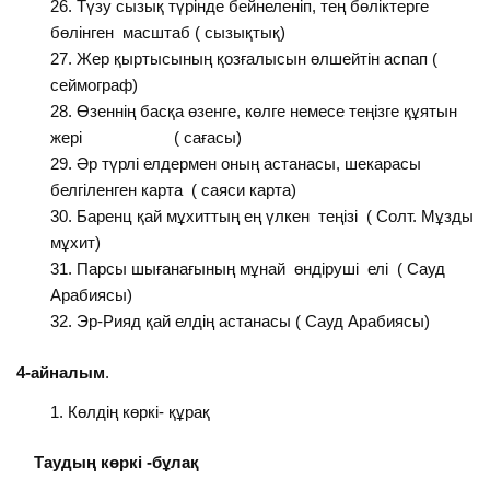
Түзу сызық түрінде бейнеленіп, тең бөліктерге
бөлінген масштаб ( сызықтық)
Жер қыртысының қозғалысын өлшейтін аспап (
сеймограф)
Өзеннің басқа өзенге, көлге немесе теңізге құятын
жері ( сағасы)
Әр түрлі елдермен оның астанасы, шекарасы
белгіленген карта ( саяси карта)
Баренц қай мұхиттың ең үлкен теңізі ( Солт. Мұзды
мұхит)
Парсы шығанағының мұнай өндіруші елі ( Сауд
Арабиясы)
Эр-Рияд қай елдің астанасы ( Сауд Арабиясы)
4-айналым
.
Көлдің көркі- құрақ
Таудың көркі -бұлақ