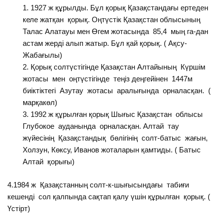
1927 ж құрылды. Бұл қорық Қазақстандағы ертеден
келе жатқан қорық. Оңтүстік Қазақстан облысының
Талас Алатауы мен Өгем жотасында 85,4 мың га-дан
астам жерді алып жатыр. Бұл қай қорық. ( Ақсу-
Жабағылы)
Қорық солтүстігінде Қазақстан Алтайының Күршім
жотасы мен оңтүстігінде теңіз деңгейінен 1447м
биіктіктегі Азутау жотасы аралығында орналасқан. (
марқакөл)
1992 ж құрылған қорық Шығыс Қазақстан облысы
Глубокое ауданында орналасқан. Алтай тау
жүйесінің Қазақстандық бөлігінің солт-батыс жағын,
Холзун, Көксу, Иванов жоталарын қамтиды. ( Батыс
Алтай қорығы)
4.1984 ж Қазақстанның солт-к-шығысындағы табиғи
кешенді сол қалпында сақтап қалу үшін құрылған қорық. (
Үстірт)