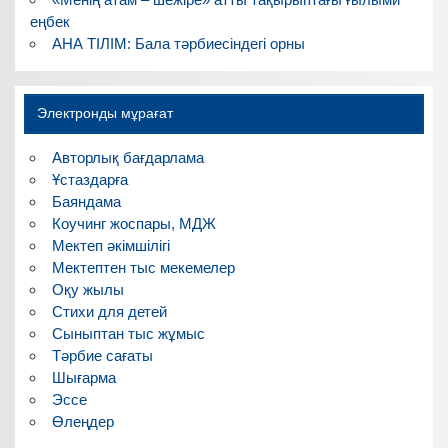
еңбек
АНА ТІЛІМ: Бала тәрбиесіндегі орны
Электронды мұрағат
Авторлық бағдарлама
Ұстаздарға
Баяндама
Коучинг жоспары, МДЖ
Мектеп әкімшілігі
Мектептен тыс мекемелер
Оқу жылы
Стихи для детей
Сыныптан тыс жұмыс
Тәрбие сағаты
Шығарма
Эссе
Өлеңдер