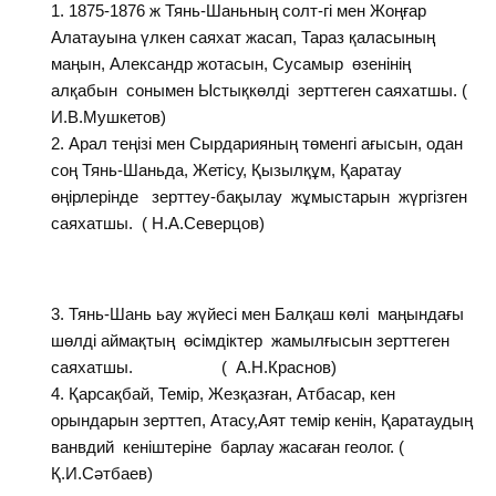
1875-1876 ж Тянь-Шаньның солт-гі мен Жоңғар
Алатауына үлкен саяхат жасап, Тараз қаласының
маңын, Александр жотасын, Сусамыр өзенінің
алқабын сонымен Ыстықкөлді зерттеген саяхатшы. (
И.В.Мушкетов)
Арал теңізі мен Сырдарияның төменгі ағысын, одан
соң Тянь-Шаньда, Жетісу, Қызылқұм, Қаратау
өңірлерінде зерттеу-бақылау жұмыстарын жүргізген
саяхатшы. ( Н.А.Северцов)
Тянь-Шань ьау жүйесі мен Балқаш көлі маңындағы
шөлді аймақтың өсімдіктер жамылғысын зерттеген
саяхатшы. ( А.Н.Краснов)
Қарсақбай, Темір, Жезқазған, Атбасар, кен
орындарын зерттеп, Атасу,Аят темір кенін, Қаратаудың
ванвдий кеніштеріне барлау жасаған геолог. (
Қ.И.Сәтбаев)