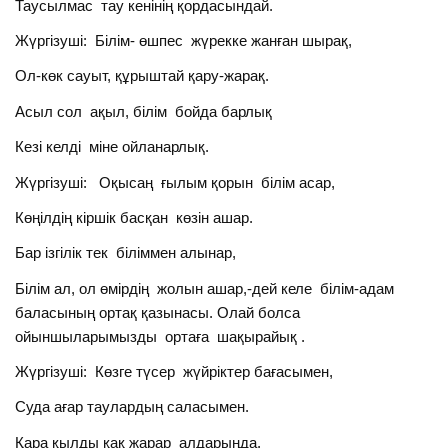
Таусылмас тау кенінің қордасындай.
Жүргізуші: Білім- өшпес жүрекке жанған шырақ,
Ол-көк сауыт, құрыштай қару-жарақ.
Асыл сол ақыл, білім бойда барлық
Кезі келді міне ойланарлық.
Жүргізуші: Оқысаң ғылым қорын білім асар,
Көңілдің кіршік басқан көзін ашар.
Бар ізгілік тек біліммен алынар,
Білім ал, ол өмірдің жолын ашар,-дей келе білім-адам
баласының ортақ қазынасы. Олай болса
ойыншыларымызды ортаға шақырайық .
Жүргізуші: Көзге түсер жүйріктер бағасымен,
Суда ағар таулардың саласымен.
Қара қылды қақ жарар алдарыңда,