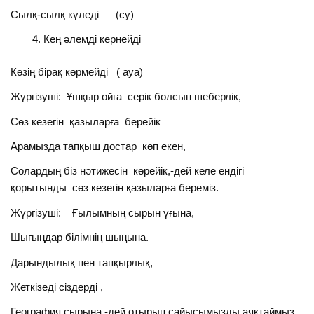
Сылқ-сылқ күледі (су)
Кең әлемді кернейді
Көзің бірақ көрмейді ( ауа)
Жүргізуші: Ұшқыр ойға серік болсын шеберлік,
Сөз кезегін қазыларға берейік
Арамызда тапқыш достар көп екен,
Солардың біз нәтижесін көрейік,-дей келе ендігі
қорытынды сөз кезегін қазыларға береміз.
Жүргізуші: Ғылымның сырын ұғына,
Шығыңдар білімнің шыңына.
Дарындылық пен тапқырлық,
Жеткізеді сіздерді ,
География сырына,-дей отырып сайысымызды аяқтаймыз.