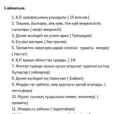
1-айналым.
Қ.Р. шекарасының ұзындығы ) 15 млн.км.)
Тоқыма, былғары, аяқ киім, тігін қай өнеркәсіптің
салалары ( жеңіл өнеркәсіп)
Дүние жүзіндегі ең үлкен арал ( Греландия)
Ең кіші материк ( Австралия)
Тропиктен экваторға қарай соғатын тұрақты желдер
( пассат)
Қ.Р. қанша облыстан тұрады. ( 14)
Фонтан түрінде оқтын-оқтын атқылап тұратын ыстық
бұлақтар ( гейзерлер)
Дүние жүзіндегі ең терең көл ( Байкал)
Жердің тас қабаты, жер қыртысы қалай аталады. (
литосфера)
Мұхит суының тұздылығы немен өлшенеді. (
промиль)
Жердің су қабығы ( гидросфера)