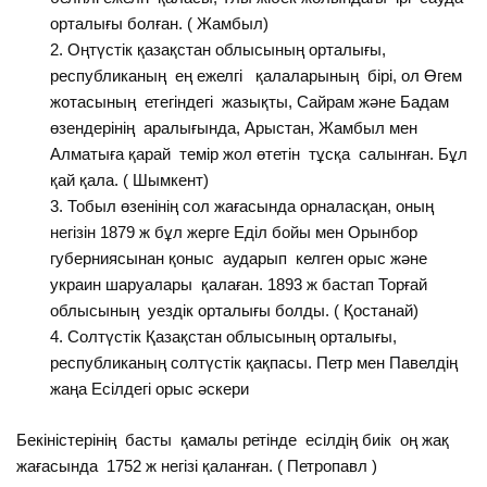
орталығы болған. ( Жамбыл)
Оңтүстік қазақстан облысының орталығы,
республиканың ең ежелгі қалаларының бірі, ол Өгем
жотасының етегіндегі жазықты, Сайрам және Бадам
өзендерінің аралығында, Арыстан, Жамбыл мен
Алматыға қарай темір жол өтетін тұсқа салынған. Бұл
қай қала. ( Шымкент)
Тобыл өзенінің сол жағасында орналасқан, оның
негізін 1879 ж бұл жерге Еділ бойы мен Орынбор
губерниясынан қоныс аударып келген орыс және
украин шаруалары қалаған. 1893 ж бастап Торғай
облысының уездік орталығы болды. ( Қостанай)
Солтүстік Қазақстан облысының орталығы,
республиканың солтүстік қақпасы. Петр мен Павелдің
жаңа Есілдегі орыс әскери
Бекіністерінің басты қамалы ретінде есілдің биік оң жақ
жағасында 1752 ж негізі қаланған. ( Петропавл )