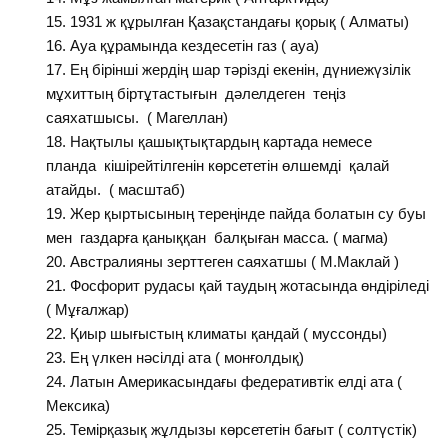
1931 ж құрылған Қазақстандағы қорық ( Алматы)
Ауа құрамында кездесетін газ ( ауа)
Ең бірінші жердің шар тәрізді екенін, дүниежүзілік
мұхиттың біртұтастығын дәлелдеген теңіз
саяхатшысы. ( Магеллан)
Нақтылы қашықтықтардың картада немесе
планда кішірейтілгенін көрсететін өлшемді қалай
атайды. ( масштаб)
Жер қыртысының тереңінде пайда болатын су буы
мен газдарға қаныққан балқыған масса. ( магма)
Австралияны зерттеген саяхатшы ( М.Маклай )
Фосфорит рудасы қай таудың жотасында өндіріледі
( Мұғалжар)
Қиыр шығыстың климаты қандай ( муссонды)
Ең үлкен нәсілді ата ( монғолдық)
Латын Америкасындағы федеративтік елді ата (
Мексика)
Темірқазық жұлдызы көрсететін бағыт ( солтүстік)