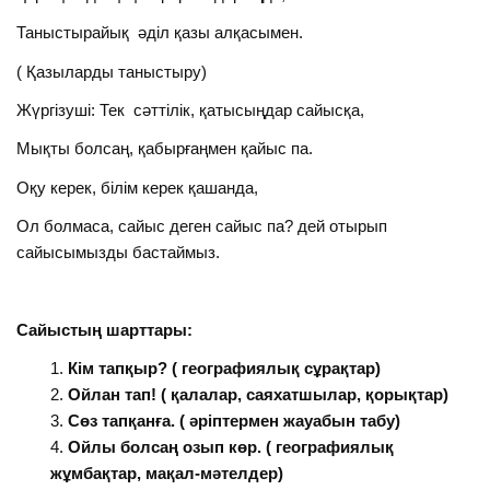
Таныстырайық әділ қазы алқасымен.
( Қазыларды таныстыру)
Жүргізуші: Тек сәттілік, қатысыңдар сайысқа,
Мықты болсаң, қабырғаңмен қайыс па.
Оқу керек, білім керек қашанда,
Ол болмаса, сайыс деген сайыс па? дей отырып
сайысымызды бастаймыз.
Сайыстың шарттары:
Кім тапқыр
?
( географиялық сұрақтар)
Ойлан тап! ( қалалар, саяхатшылар, қорықтар)
Сөз тапқанға. ( әріптермен жауабын табу)
Ойлы болсаң озып көр. ( географиялық
жұмбақтар, мақал-мәтелдер)