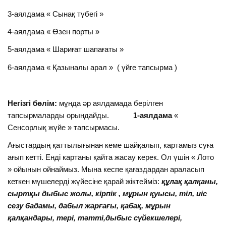
3-аялдама « Сынақ түбегі »
4-аялдама « Өзен порты »
5-аялдама « Шариғат шапағаты »
6-аялдама « Қазыналы арал » ( үйге тапсырма )
Негізгі бөлім:
мұнда әр аялдамада берілген
тапсырмаларды орындайды.
1-аялдама
«
Сенсорлық жүйе » тапсырмасы.
Ағыстардың қаттылығынан кеме шайқалып, картамыз суға
ағып кетті. Енді картаны қайта жасау керек. Ол үшін « Лото
» ойынын ойнаймыз. Мына кеспе қағаздардан араласып
кеткен мүшелерді жүйесіне қарай жіктейміз:
құлақ қалқаны,
сыртқы дыбыс жолы, кірпік , мұрын қуысы, тіл, иіс
сезу бадамы, дабыл жарғағы, қабақ, мұрын
қалқандары, тері, тәтті,дыбыс сүйекшелері,