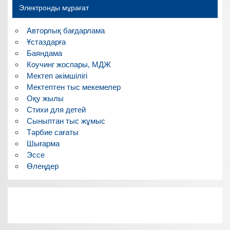
Электронды мұрағат
Авторлық бағдарлама
Ұстаздарға
Баяндама
Коучинг жоспары, МДЖ
Мектеп әкімшілігі
Мектептен тыс мекемелер
Оқу жылы
Стихи для детей
Сыныптан тыс жұмыс
Тәрбие сағаты
Шығарма
Эссе
Өлеңдер