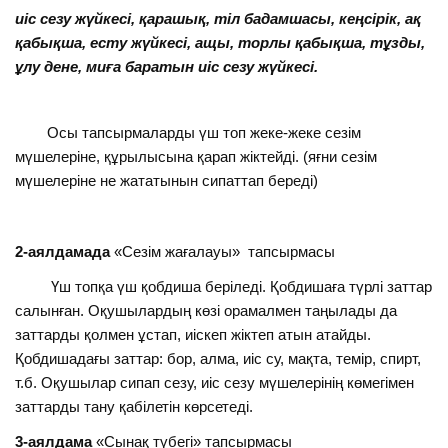
иіс сезу жүйкесі, қарашық, тіл бадамшасы, кеңсірік, ақ
қабықша, есту жүйкесі, ащы, торлы қабықша, тұзды,
ұлу дене, миға баратын иіс сезу жүйкесі.
Осы тапсырмаларды үш топ жеке-жеке сезім
мүшелеріне, құрылысына қарап жіктейді. (яғни сезім
мүшелеріне не жататынын сипаттап береді)
2-аялдамада
«Сезім жағалауы» тапсырмасы
Үш топқа үш қобдиша беріледі. Қобдишаға түрлі заттар
салынған. Оқушылардың көзі орамалмен таңылады да
заттарды қолмен ұстап, иіскеп жіктеп атын атайды.
Қобдишадағы заттар: бор, алма, иіс су, мақта, темір, спирт,
т.б. Оқушылар сипап сезу, иіс сезу мүшелерінің көмегімен
заттарды тану қабілетін көрсетеді.
3-аялдама
«Сынақ түбегі» тапсырмасы