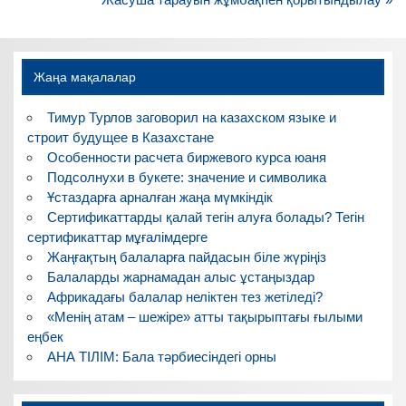
записям
Жаңа мақалалар
Тимур Турлов заговорил на казахском языке и
строит будущее в Казахстане
Особенности расчета биржевого курса юаня
Подсолнухи в букете: значение и символика
Ұстаздарға арналған жаңа мүмкіндік
Сертификаттарды қалай тегін алуға болады? Тегін
сертификаттар мұғалімдерге
Жаңғақтың балаларға пайдасын біле жүріңіз
Балаларды жарнамадан алыс ұстаңыздар
Африкадағы балалар неліктен тез жетіледі?
«Менің атам – шежіре» атты тақырыптағы ғылыми
еңбек
АНА ТІЛІМ: Бала тәрбиесіндегі орны