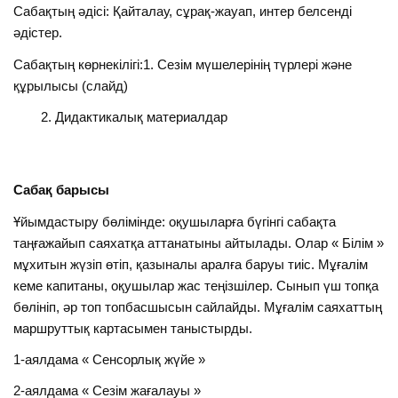
Сабақтың әдісі: Қайталау, сұрақ-жауап, интер белсенді
әдістер.
Сабақтың көрнекілігі:1. Сезім мүшелерінің түрлері және
құрылысы (слайд)
Дидактикалық материалдар
Сабақ барысы
Ұйымдастыру бөлімінде: оқушыларға бүгінгі сабақта
таңғажайып саяхатқа аттанатыны айтылады. Олар « Білім »
мұхитын жүзіп өтіп, қазыналы аралға баруы тиіс. Мұғалім
кеме капитаны, оқушылар жас теңізшілер. Сынып үш топқа
бөлініп, әр топ топбасшысын сайлайды. Мұғалім саяхаттың
маршруттық картасымен таныстырды.
1-аялдама « Сенсорлық жүйе »
2-аялдама « Сезім жағалауы »