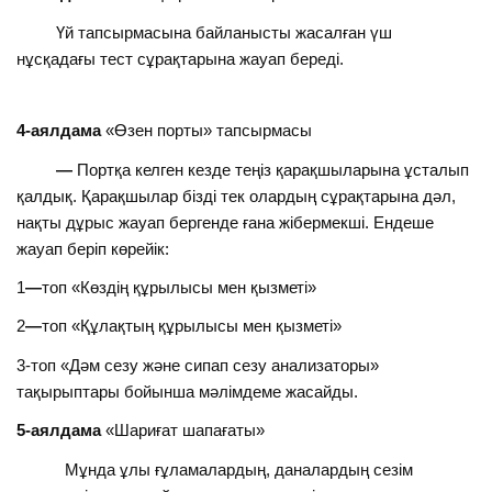
Үй тапсырмасына байланысты жасалған үш
нұсқадағы тест сұрақтарына жауап береді.
4-аялдама
«Өзен порты» тапсырмасы
—
Портқа келген кезде теңіз қарақшыларына ұсталып
қалдық. Қарақшылар бізді тек олардың сұрақтарына дәл,
нақты дұрыс жауап бергенде ғана жібермекші. Ендеше
жауап беріп көрейік:
1
—
топ «Көздің құрылысы мен қызметі»
2
—
топ «Құлақтың құрылысы мен қызметі»
3-топ «Дәм сезу және сипап сезу анализаторы»
тақырыптары бойынша мәлімдеме жасайды.
5-аялдама
«Шариғат шапағаты»
Мұнда ұлы ғұламалардың, даналардың сезім