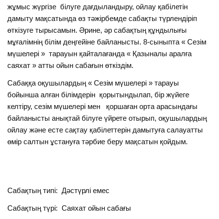
жұмыс жүргізе білуге дағдыландыру, ойлау қабілетін
дамыту мақсатында өз тәжірбемде сабақты түрлендіріп
өткізуге тырысамын. Әрине, әр сабақтың құндылығы
мұғалімнің білім деңгейіне байланысты. 8-сыныпта « Сезім
мүшелері » тарауын қайталағанда « Қазыналы аралға
саяхат » атты ойын сабағын өткіздім.
Сабаққа оқушылардың « Сезім мүшелері » тарауы
бойынша алған білімдерін қорытындылап, бір жүйеге
келтіру, сезім мүшелері мен қоршаған орта арасындағы
байланысты анықтай білуге үйрете отырып, оқушылардың
ойлау және есте сақтау қабілеттерін дамытуға салауатты
өмір салтын ұстануға тәрбие беру мақсатын қойдым.
Сабақтың типі: Дәстүрлі емес
Сабақтың түрі: Саяхат ойын сабағы