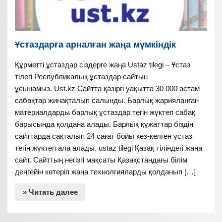
Ұстаздарға арналған жаңа мүмкіндік
Құрметті ұстаздар сіздерге жаңа Ustaz tilegi – Ұстаз
тілегі Республикалық ұстаздар сайтын
ұсынамыз. Ust.kz Сайтта қазіргі уақытта 30 000 астам
сабақтар жинақталып салынды. Барлық жарияланған
материалдарды барлық ұстаздар тегін жүктеп сабақ
барысында қолдана алады. Барлық құжаттар біздің
сайттарда сақталып 24 сағат бойы кез-келген ұстаз
тегін жүктеп ала алады. ustaz tilegi Қазақ тіліндегі жаңа
сайт. Сайттың негізгі мақсаты Қазақстандағы білім
деңгейін көтеріп жаңа технолгияларды қолданып […]
» Читать далее