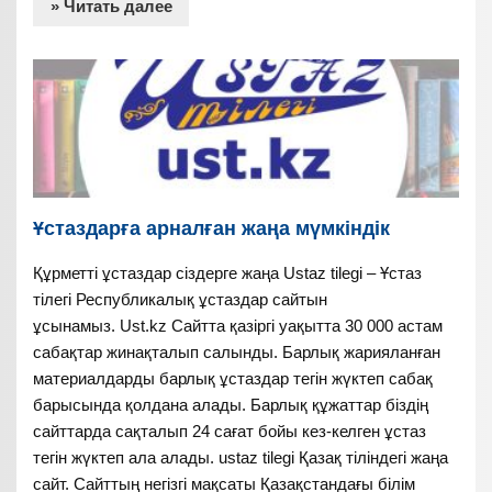
» Читать далее
Ұстаздарға арналған жаңа мүмкіндік
Құрметті ұстаздар сіздерге жаңа Ustaz tilegi – Ұстаз
тілегі Республикалық ұстаздар сайтын
ұсынамыз. Ust.kz Сайтта қазіргі уақытта 30 000 астам
сабақтар жинақталып салынды. Барлық жарияланған
материалдарды барлық ұстаздар тегін жүктеп сабақ
барысында қолдана алады. Барлық құжаттар біздің
сайттарда сақталып 24 сағат бойы кез-келген ұстаз
тегін жүктеп ала алады. ustaz tilegi Қазақ тіліндегі жаңа
сайт. Сайттың негізгі мақсаты Қазақстандағы білім