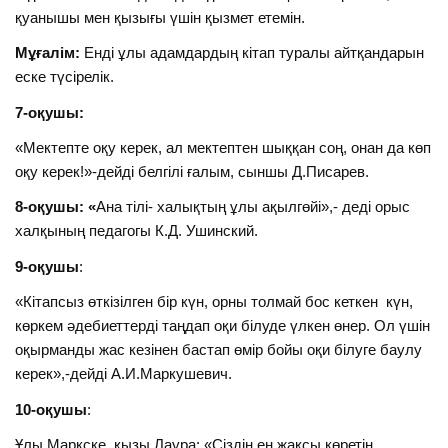
қуанышы мен қызығы үшін қызмет етемін.
Мұғалім:
Енді ұлы адамдардың кітап туралы айтқандарын
еске түсірелік.
7-оқушы:
«Мектепте оқу керек, ал мектептен шыққан соң, онан да көп
оқу керек!»-дейді белгілі ғалым, сыншы Д.Писарев.
8-оқушы: «
Ана тілі- халықтың ұлы ақылгөйі»,- деді орыс
халқының педагогы К.Д. Ушинский.
9-оқушы
:
«Кітапсыз өткізілген бір күн, орны толмай бос кеткен күн,
көркем әдебиеттерді таңдап оқи білуде үлкен өнер. Ол үшін
оқырманды жас кезінен бастап өмір бойы оқи білуге баулу
керек»,-дейді А.И.Маркушевич.
10-оқушы
:
Ұлы Маркске қызы Лаура: «Сіздің ең жақсы көретін