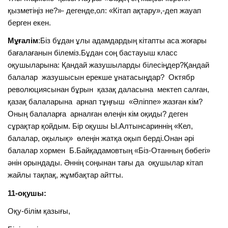
қызметіңіз не?»- дегенде,ол: «Кітап ақтару»,-деп жауап
берген екен.
Мұғалім
:Біз бұдан ұлы адамдардың кітапты аса жоғары
бағалағанын білеміз.Бұдан соң бастауыш класс
оқушыларына: Қандай жазушыларды білесіңдер?Қандай
балалар жазушысын ерекше ұнатасыңдар? Октябр
революциясынан бұрын қазақ даласына мектеп салған,
қазақ балаларына арнап тұңғыш «Әліппе» жазған кім?
Оның балаларға арналған өлеңін кім оқиды? деген
сұрақтар қойдым. Бір оқушы Ы.Алтынсариннің «Кел,
балалар, оқылық» өлеңін жатқа оқып берді.Онан әрі
балалар хормен Б.Байқадамовтың «Біз-Отанның бөбегі»
әнін орындады. Әннің соңынан тағы да оқушылар кітап
жайлы тақпақ, жұмбақтар айтты.
11-оқушы:
Оқу-білім қазығы,