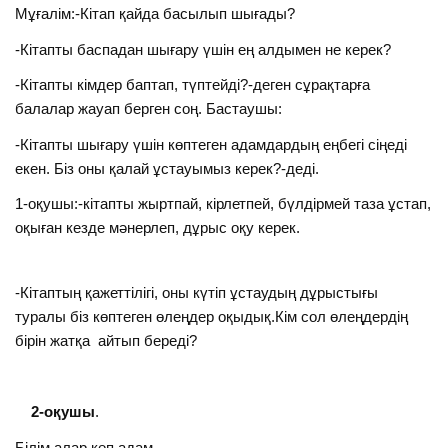
Мұғалім:-Кітап қайда басылып шығады?
-Кітапты баспадан шығару үшін ең алдымен не керек?
-Кітапты кімдер баптап, түптейді?-деген сұрақтарға
балалар жауап берген соң. Бастаушы:
-Кітапты шығару үшін көптеген адамдардың еңбегі сіңеді
екен. Біз оны қалай ұстауымыз керек?-деді.
1-оқушы:-кітапты жыртпай, кірлетпей, бүлдірмей таза ұстап,
оқыған кезде мәнерлеп, дұрыс оқу керек.
-Кітаптың қажеттілігі, оны күтіп ұстаудың дұрыстығы
туралы біз көптеген өлеңдер оқыдық.Кім сол өлеңдердің
бірін жатқа айтып береді?
2-оқушы
.
Білім алар көп адам,