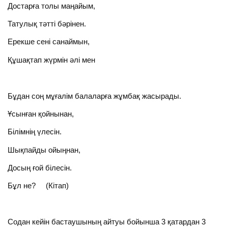
Достарға толы маңайым,
Татулық тәтті бәрінен.
Ерекше сені санаймын,
Құшақтап жүрмін әлі мен
Бұдан соң мұғалім балаларға жұмбақ жасырады.
Ұсынған қойнынан,
Білімнің үлесін.
Шықпайды ойыңнан,
Досың ғой білесін.
Бұл не? (Кітап)
Содан кейін бастаушының айтуы бойынша 3 қатардан 3