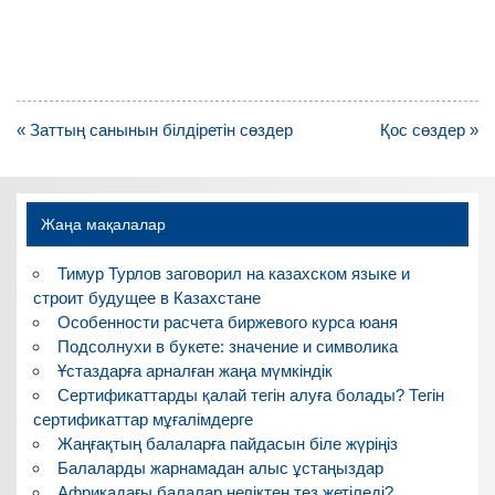
Навигация
« Заттың санынын білдіретін сөздер
Қос сөздер »
по
записям
Жаңа мақалалар
Тимур Турлов заговорил на казахском языке и
строит будущее в Казахстане
Особенности расчета биржевого курса юаня
Подсолнухи в букете: значение и символика
Ұстаздарға арналған жаңа мүмкіндік
Сертификаттарды қалай тегін алуға болады? Тегін
сертификаттар мұғалімдерге
Жаңғақтың балаларға пайдасын біле жүріңіз
Балаларды жарнамадан алыс ұстаңыздар
Африкадағы балалар неліктен тез жетіледі?