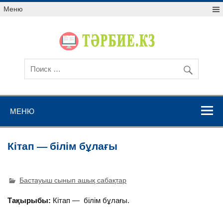
Меню
МЕНЮ
Кітап — білім бұлағы
Бастауыш сынып ашық сабақтар
Тақырыбы:
Кітап — білім бұлағы.