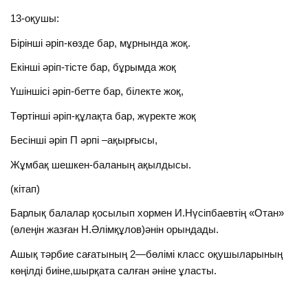
13-оқушы:
Бірінші әріп-көзде бар, мұрнында жоқ.
Екінші әріп-тісте бар, бұрымда жоқ
Үшіншісі әріп-бетте бар, білекте жоқ,
Төртінші әріп-құлақта бар, жүректе жоқ
Бесінші әріп П әрпі –ақырғысы,
Жұмбақ шешкен-баланың ақылдысы.
(кітап)
Барлық балалар қосылып хормен И.Нүсіпбаевтің «Отан»
(өлеңін жазған Н.Әлімқұлов)әнін орындады.
Ашық тәрбие сағатының 2—бөлімі класс оқушыларының
көңілді биіне,шырқата салған әніне ұласты.