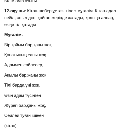
Білім өмір азығы.
12-оқушы
: Кітап-шебер ұстаз, тілсіз мұғалім. Кітап-адал
пейіл, асыл дос, қойған жеріңде жатады, қолыңа алсаң,
өзіңе тіл қатады
Мұғалім:
Бір қойым бар,қаны жоқ,
Қанатының саны жоқ.
Адаммен сөйлесер,
Ақылы бар,жаны жоқ
Тілі барда,үні жоқ,
Өзін адам түсінген
Жүрегі бар,қаны жоқ,
Сөйлей туған ішінен
(кітап)