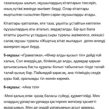
тазалықшы шығып, оқушылардың кітаптарын тексеріп,
оның күтімі жөнінде мәлімет берді. Олар кітаптары
жыртылған сызылған бірен-саран оқушыларды атады.
Кітаптары қапталған, өте таза, ұқыпты ұстайтын көптеген
оұушылардың аты аталып, мадақталды. Бір қыз бала
кітапты ұқыпты ұстаудың сыры туралы әңгімелесе, екіншісі
салақ оқушы туралы «Жыртық кітап жылады» деген өлеңді
мәнерлеп оқып берді.
5-оқушы
:-«Граматика»,-«Өнер алды-қызыл тіл» дейді ғой
халық. Сол өнердің де, білімнің де алды, адамдар қарым-
қатынасының басты құралы болып табылатын тілде талай-
талай қызық бар. Пайымдай қарасақ, ана тіліміздің сөздік
қоры бай, оралымды тіл екенін көреміз.
6-оқушы:
-«Ана тілі»
-Мені қалың елім- қазақ баласы сүйеді, құрметтейді. Мен
олардың ұрпақтан-ұрпаққа қастерлеп жеткізер қасиетті
мұрасымын. Мен де ондай ұрпағымның асыл арманы,