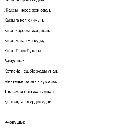
Жақсы нәрсе жоқ одан.
Қызыға кеп оқимын,
Кітап көрсем жаңадан.
Кітап маған ұнайды,
Кітап-білім бұлағы.
3-оқушы:
Кетпейді ешбір жадымнан,
Мектепке бардық күз айы.
Тастамай сені жанымнан,
Қолтықтап жүрдім ұдайы.
4-оқушы
: