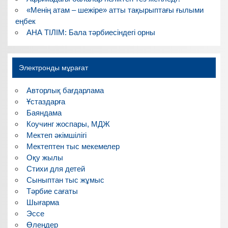
«Менің атам – шежіре» атты тақырыптағы ғылыми
еңбек
АНА ТІЛІМ: Бала тәрбиесіндегі орны
Электронды мұрағат
Авторлық бағдарлама
Ұстаздарға
Баяндама
Коучинг жоспары, МДЖ
Мектеп әкімшілігі
Мектептен тыс мекемелер
Оқу жылы
Стихи для детей
Сыныптан тыс жұмыс
Тәрбие сағаты
Шығарма
Эссе
Өлеңдер