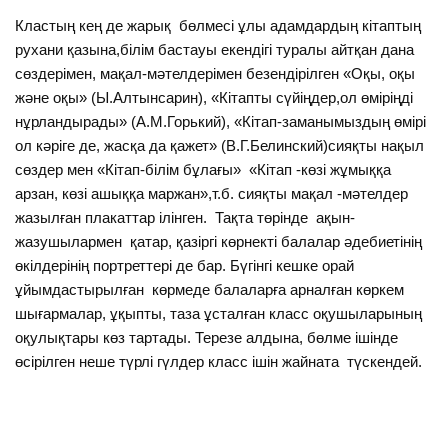
Кластың кең де жарық бөлмесі ұлы адамдардың кітаптың
рухани қазына,білім бастауы екендігі туралы айтқан дана
сөздерімен, мақал-мәтелдерімен безендірілген «Оқы, оқы
және оқы» (Ы.Алтынсарин), «Кітапты сүйіңдер,ол өміріңді
нұрландырады» (А.М.Горький), «Кітап-заманымыздың өмірі
ол кәріге де, жасқа да қажет» (В.Г.Белинский)сияқты нақыл
сөздер мен «Кітап-білім бұлағы» «Кітап -көзі жұмыққа
арзан, көзі ашыққа маржан»,т.б. сияқты мақал -мәтелдер
жазылған плакаттар ілінген. Тақта төрінде ақын-
жазушылармен қатар, қазіргі көрнекті балалар әдебиетінің
өкілдерінің портреттері де бар. Бүгінгі кешке орай
ұйымдастырылған көрмеде балаларға арналған көркем
шығармалар, ұқыпты, таза ұсталған класс оқушыларының
оқулықтары көз тартады. Терезе алдына, бөлме ішінде
өсірілген неше түрлі гүлдер класс ішін жайната түскендей.