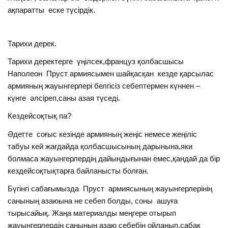
ақпаратты еске түсірдік.
Тарихи дерек.
Тарихи деректерге үңілсек,француз қолбасшысы
Наполеон Пруст армиясымен шайқасқан кезде қарсылас
армияның жауынгерлері белгісіз себептермен күннен –
күнге әлсіреп,саны азая түседі.
Кездейсоқтық па?
Әдетте соғыс кезінде армияның жеңіс немесе жеңіліс
табуы кей жағдайда қолбасшысының дарынына,яки
болмаса жауынгерлердің дайындығынан емес,қандай да бір
кездейсоқтықтарға байланысты болған.
Бүгінгі сабағымызда Пруст армиясының жауынгерлерінің
санының азаюына не себеп болды, соны ашуға
тырысайық. Жаңа материалды меңгере отырып
жауынгерлердің санының азаю себебін ойланып,сабақ