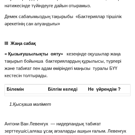
нәтижесінде түйіндеуге дайын отырамыз.
Демек сабағымыздың тақырыбы «Бактериялар тіршілік
әрекетінің сан алуандығы»
ІІІ Жаңа сабақ
« Қызығушылықты ояту»
кезеңінде оқушылар жаңа
тақырып бойынша бактериялардың құрылысы, түрлері
және табиғат пен адам өміріндегі маңызы туралы БҮҮ
кестесін толтырады.
Білемін
Білгім келеді
Не үйрендім ?
1.Қысқаша мәлімет
Антони Ван Левенгук — нидерландық табиғат
зерттеушісі,алғаш ұсақ ағзаларды ашқын ғалым. Левенгук