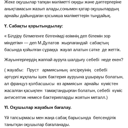
Жеке оқушылар тапқан мәліметті оқиды және дәптерлеріне
анықтамасын жазып алады,сонымен қатар оқушылардың
арнайы дайындаған қосымша мәліметтерін тыңдайық.
Ү. Сабақты қорытындылау:
« Білдіру білмегенге білгенімді өзімнің деп білемін зор
міндетім» — деп М.Дулатов жырлағандай сабақтың
басында қойылған сұраққа жауап алатын сәтке де жеттік.
Жауынгерлердің жаппай ауруға шалдығу себебі неде екен?
( жауабы: Пруст армиясының әлсіреуінің себебі
әртүрлі жұқпалы ішек бактерия ауруына ұшырауы болатын,
ал француз қолбасшысы өз армиясын арнайы күмістен
жасалған қасықпен тамақтандырған болатын, себебі күміс
антисептик немесе бактерияларды жоятын металл.)
ҮІ. Оқушылар жауабын бағалау.
Үй тапсырмасы мен жаңа сабақ барысында белсенділік
танытқан оқушылар бағаланады.