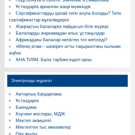
Ұстаздарға арналған жаңа мүмкіндік
Сертификаттарды қалай тегін алуға болады? Тегін
сертификаттар мұғалімдерге
Жаңғақтың балаларға пайдасын біле жүріңіз
Балаларды жарнамадан алыс ұстаңыздар
Африкадағы балалар неліктен тез жетіледі?
«Менің атам – шежіре» атты тақырыптағы ғылыми
еңбек
АНА ТІЛІМ: Бала тәрбиесіндегі орны
Электронды мұрағат
Авторлық бағдарлама
Ұстаздарға
Баяндама
Коучинг жоспары, МДЖ
Мектеп әкімшілігі
Мектептен тыс мекемелер
Оқу жылы