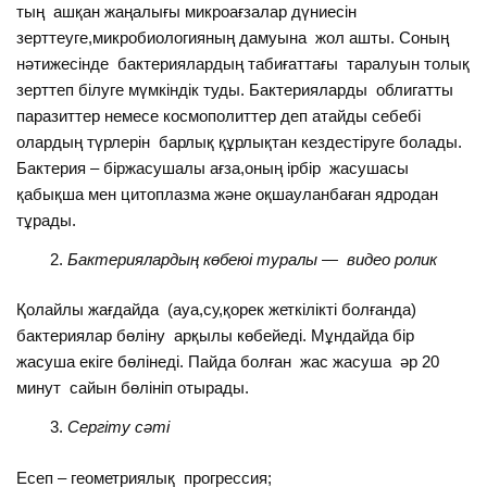
тың ашқан жаңалығы микроағзалар дүниесін
зерттеуге,микробиологияның дамуына жол ашты. Соның
нәтижесінде бактериялардың табиғаттағы таралуын толық
зерттеп білуге мүмкіндік туды. Бактерияларды облигатты
паразиттер немесе космополиттер деп атайды себебі
олардың түрлерін барлық құрлықтан кездестіруге болады.
Бактерия – біржасушалы ағза,оның ірбір жасушасы
қабықша мен цитоплазма және оқшауланбаған ядродан
тұрады.
Бактериялардың көбеюі туралы — видео ролик
Қолайлы жағдайда (ауа,су,қорек жеткілікті болғанда)
бактериялар бөліну арқылы көбейеді. Мұндайда бір
жасуша екіге бөлінеді. Пайда болған жас жасуша әр 20
минут сайын бөлініп отырады.
Сергіту сәті
Есеп – геометриялық прогрессия;