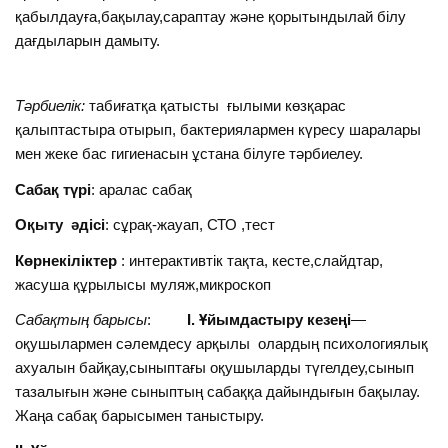
қабылдауға,бақылау,сараптау және қорытындылай білу
дағдыларын дамыту.
Тәрбиелік:
табиғатқа қатысты ғылыми көзқарас
қалыптастыра отырып, бактериялармен күресу шаралары
мен жеке бас гигиенасын ұстана білуге тәрбиелеу.
Сабақ түрі
: аралас сабақ
Оқыту әдісі
: сұрақ-жауап, СТО ,тест
Көрнекіліктер
: интерактивтік тақта, кесте,слайдтар,
жасуша құрылысы муляж,микроскоп
Сабақтың барысы
:
І. Ұйымдастыру кезеңі
—
оқушылармен сәлемдесу арқылы олардың психологиялық
ахуалын байқау,сыныптағы оқушыларды түгелдеу,сынып
тазалығын және сыныптың сабаққа дайындығын бақылау.
Жаңа сабақ барысымен таныстыру.