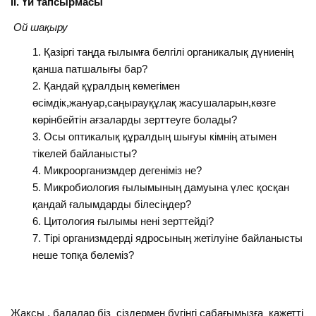
ІІ. Үй тапсырмасы
Ой шақыру
Қазіргі таңда ғылымға белгілі органикалық дүниенің
қанша патшалығы бар?
Қандай құралдың көмегімен
өсімдік,жануар,саңырауқұлақ жасушаларын,көзге
көрінбейтін ағзаларды зерттеуге болады?
Осы оптикалық құралдың шығуы кімнің атымен
тікелей байланысты?
Микроорганизмдер дегеніміз не?
Микробиология ғылымының дамуына үлес қосқан
қандай ғалымдарды білесіңдер?
Цитология ғылымы нені зерттейді?
Тірі организмдерді ядросының жетілуіне байланысты
неше топқа бөлеміз?
Жақсы , балалар біз сіздермен бүгінгі сабағымызға қажетті