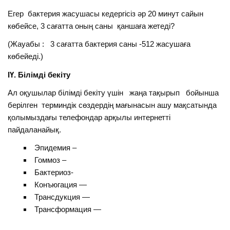
Егер бактерия жасушасы кедергісіз әр 20 минут сайын
көбейсе, 3 сағатта оның саны қаншаға жетеді?
(Жауабы : 3 сағатта бактерия саны -512 жасушаға
көбейеді.)
ІҮ. Білімді бекіту
Ал оқушылар білімді бекіту үшін жаңа тақырып бойынша
берілген терминдік сөздердің мағынасын ашу мақсатында
қолымыздағы телефондар арқылы интернетті
пайдаланайық.
Эпидемия –
Гоммоз –
Бактериоз-
Конъюгация —
Трансдукция —
Трансформация —