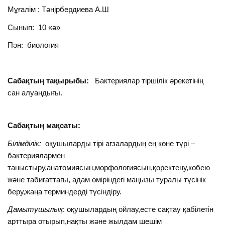
Мұғалім : Тәңірбердиева А.Ш
Сынып: 10 «ә»
Пән: биология
Саба
қтың тақырыбы:
Бактериялар тіршілік әрекетінің
сан алуандығы.
Сабақтың мақсаты:
Білімділік:
оқушыларды тірі ағзалардың ең көне түрі –
бактериялармен
таныстыру,анатомиясын,морфологиясын,қоректену,көбею
және табиғаттағы, адам өміріндегі маңызы туралы түсінік
беру,жаңа терминдерді түсіндіру.
Дамытушылық
: оқушылардың ойлау,есте сақтау қабілетін
арттыра отырып,нақты және жылдам шешім