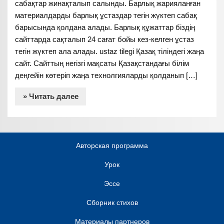
сабақтар жинақталып салынды. Барлық жарияланған
материалдарды барлық ұстаздар тегін жүктеп сабақ
барысында қолдана алады. Барлық құжаттар біздің
сайттарда сақталып 24 сағат бойы кез-келген ұстаз
тегін жүктеп ала алады. ustaz tilegi Қазақ тіліндегі жаңа
сайт. Сайттың негізгі мақсаты Қазақстандағы білім
деңгейін көтеріп жаңа технолгияларды қолданып […]
» Читать далее
Авторская программа
Урок
Эссе
Сборник стихов
Материалы партнеров