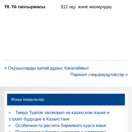
ҮІІ. Үй тапсырмасы
. §12 оқу және мазмұндау.
Навигация
« Оқушыларды қалай дұрыс бағалаймыз
по
Паразит саңырауқұлақтар »
записям
Жаңа мақалалар
Тимур Турлов заговорил на казахском языке и
строит будущее в Казахстане
Особенности расчета биржевого курса юаня
Подсолнухи в букете: значение и символика