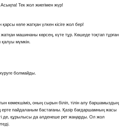
 Асықпа! Тек жол жиегімен жүр!
қарсы келе жатқан үлкен кісіге жол бер!
жатқан машинаны көрсең, күте тұр. Көшеде тоқтап тұрған
 қалуы мүмкін.
жүруге болмайды.
йтын көмекшіміз
,
оның сырын біліп, тілін алу баршамыздың
 ең ерте пайдаланым бастағаны. Қазір бағдаршамның жасы
еті де, құрылысы да әлденеше рет жаңарды. Ол жол
теді.