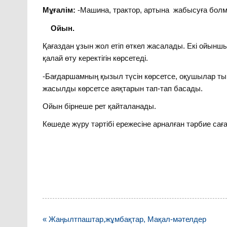
Мұғалім:
-Машина, трактор, артына жабысуға болм
Ойын.
Қағаздан ұзын жол етіп өткел жасалады. Екі ойынш
қалай өту керектігін көрсетеді.
-Бағдаршамның қызыл түсін көрсетсе, оқушылар тын
жасылды көрсетсе аяқтарын тап-тап басады.
Ойын бірнеше рет қайталанады.
Көшеде жүру тәртібі ережесіне арналған тәрбие са
Навигация
« Жаңылтпаштар,жұмбақтар, Мақал-мәтелдер