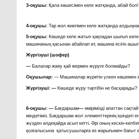
3-оқушы:
Қала көшесімен келе жатқанда, абай бол!
4-оқушы:
Тар жол жиегімен келе жатқанда алдыңнан 
5-оқушы:
Көшеде келе жатып қақпадан шығып келе 
машинаның қасынан абайлап өт, машина есігін ашып
Жүргізуші (шофер)
—
Балалар жаяу қай жермен жүруге болмайды?
Оқушылар:
— Машиналар жүретін үлкен көшемен 
Жүргізуші: —
Көшеде жүру тәртібін не басқарады?
6-оқушы: —
Бағдаршам
—
өмірімізді апаттан сақта
міндетіміз. Бағдаршам жол элементтерінің ішіндегі
жүзден әлдеқайда асып кетті. Әрі оның кескін-келб
қозғалысына қатысушыларға өз жарығымен бағыт е