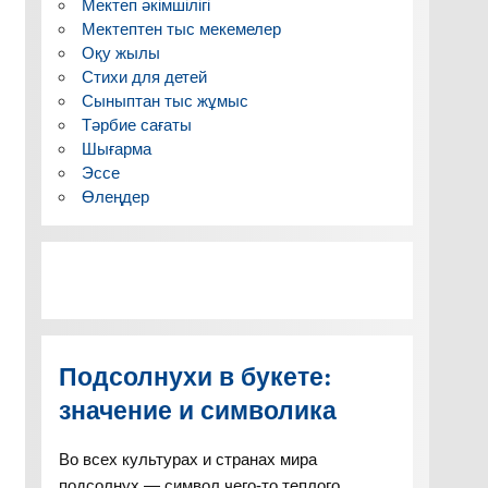
Мектеп әкімшілігі
Мектептен тыс мекемелер
Оқу жылы
Стихи для детей
Сыныптан тыс жұмыс
Тәрбие сағаты
Шығарма
Эссе
Өлеңдер
Подсолнухи в букете:
значение и символика
Во всех культурах и странах мира
подсолнух — символ чего-то теплого,