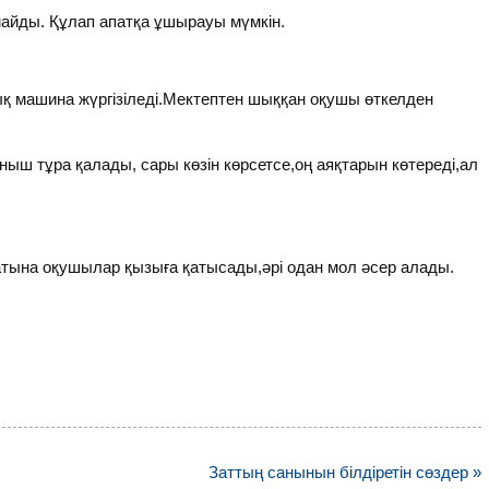
айды. Құлап апатқа ұшырауы мүмкін.
ық машина жүргізіледі.Мектептен шыққан оқушы өткелден
ыш тұра қалады, сары көзін көрсетсе,оң аяқтарын көтереді,ал
ғатына оқушылар қызыға қатысады,әрі одан мол әсер алады.
Заттың санынын білдіретін сөздер »