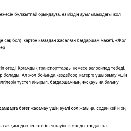
режесін бұлжытпай орындауға, өзіміздің ауылымыздағы жол
е сақ бол), картон қағаздан жасалған бағдаршам макеті, «Жол
дер
сіп өтеді. Қоғамдық транспорттарды немесе велосипед тебеді.
ер болады. Ал жол бойында кездейсоқ қатерге ұшырамау үшін
елгілерін түстеп айырып, бағдаршамның нұсқауына бағыну
амдарға бөгет жасамау үшін әуелі сол жағыңа, содан кейін оң
 аз қиындықпен өтетін ең қауіпсіз жолды таңдап ал.