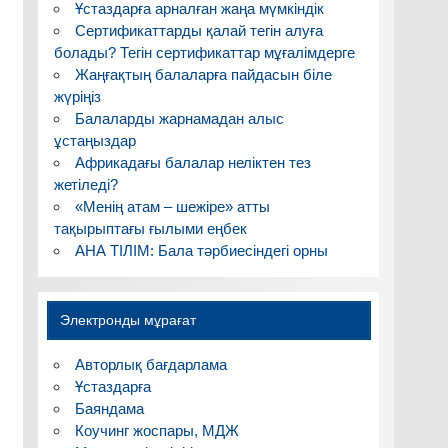
Ұстаздарға арналған жаңа мүмкіндік
Сертификаттарды қалай тегін алуға
болады? Тегін сертификаттар мұғалімдерге
Жаңғақтың балаларға пайдасын біле
жүріңіз
Балаларды жарнамадан алыс
ұстаңыздар
Африкадағы балалар неліктен тез
жетіледі?
«Менің атам – шежіре» атты
тақырыптағы ғылыми еңбек
АНА ТІЛІМ: Бала тәрбиесіндегі орны
Электронды мұрағат
Авторлық бағдарлама
Ұстаздарға
Баяндама
Коучинг жоспары, МДЖ