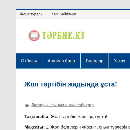
Жоба туралы
Кері байланыс
Отбасы
Ана мен бала
Балалар
Ұстаз
Жол тәртібін жадыңда ұста!
Бастауыш сынып ашық сабақтар
Тақырыбы:
Жол тәртібін жадыңда ұста!
Мақсаты:
1. Жол белгілерін үйреніп, оның түрлері