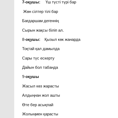
7-оқушы:
Үш түсті түрі бар
Жөн сілтер тілі бар
Бағдаршам дегеннің
Сырын жақсы біліп ал.
8-
оқушы:
Қызыл көк жанарда
Тоқтай қал дамылда
Сары түс ескерту
Дайын бол табанда
9-
оқушы
Жасыл көз жарасты
Алдыңнан жол ашты
Өте бер асықпай
Жолыңмен қарасты