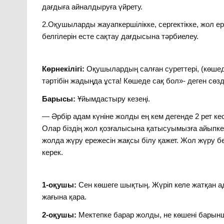
дағдыға айналдыруға үйрету.
2.Оқушыларды жауапкершілікке, сергектікке, жол е
белгілерін есте сақтау дағдысына тәрбиелеу.
Көрнекілігі:
Оқушылардың салған суреттері, (көшед
тәртібін жадыңда ұста! Көшеде сақ бол»- деген сөз
Барысы:
Ұйымдастыру кезеңі.
— Әрбір адам күніне жолды ең кем дегенде 2 рет ке
Олар біздің жол қозғалысына қатысуымызға айыпк
жолда жүру ережесін жақсы білу қажет. Жол жүру б
керек.
1-оқушы:
Сен көшеге шықтың. Жүріп келе жатқан ад
жағына қара.
2-оқушы:
Мектепке барар жолды, не көшені барынша