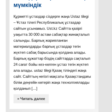
мүмкіндік
Құрметті ұстаздар сіздерге жаңа Ustaz tilegi
– Ұстаз тілегі Республикалық ұстаздар
сайтын ұсынамыз. Ust.kz Сайтта қазіргі
уақытта 30 000 астам сабақтар жинақталып
салынды. Барлық жарияланған
материалдарды барлық ұстаздар тегін
жүктеп сабақ барысында қолдана алады.
Барлық құжаттар біздің сайттарда сақталып
24 сағат бойы кез-келген ұстаз тегін жүктеп
ала алады. ustaz tilegi Қазақ тіліндегі жаңа
сайт. Сайттың негізгі мақсаты Қазақстандағы
білім деңгейін көтеріп жаңа технолгияларды
қолданып […]
» Читать далее