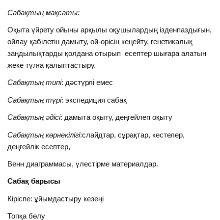
Сабақтың мақсаты:
Оқыта үйрету ойыны арқылы оқушылардың ізденпаздығын,
ойлау қабілетін дамыту, ой-өрісін кеңейту, генетикалық
заңдылықтарды қолдана отырып есептер шығара алатын
жеке тұлға қалыптастыру.
Сабақтың типі
: дәстүрлі емес
Сабақтың түрі
: экспедиция сабақ
Сабақтың әдісі
: дамыта оқыту, деңгейлеп оқыту
Сабақтың көрнекілігі
:слайдтар, сұрақтар, кестелер,
деңгейлік есептер,
Венн диаграммасы, үлестірме материалдар.
Сабақ барысы
Кіріспе: ұйымдастыру кезеңі
Топқа бөлу