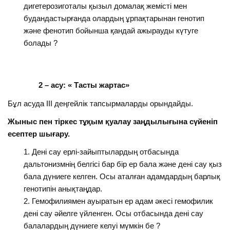
дигетерозиготалы қызыл домалақ жемісті мен
будандастырғанда олардың ұрпақтарынан генотип
және фенотип бойынша қандай ажырауды күтуге
болады ?
2 – асу: « Тасты жартас»
Бұл асуда ІІІ деңгейлік тапсырмаларды орындайды.
Жыныс пен тіркес тұқым қуалау заңдылығына сүйеніп
есептер шығару.
Дені сау ерлі-зайыптылардың отбасында
дальтонизмнің белгісі бар бір ер бала және дені сау қыз
бала дүниеге келген. Осы аталған адамдардың барлық
генотипін анықтаңдар.
Гемофилиямен ауыратын ер адам әкесі гемофилик
дені сау әйелге үйленген. Осы отбасында дені сау
балалардың дүниеге келуі мүмкін бе ?