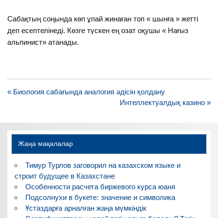
Сабақтың соңында көп ұпай жинаған топ « шынға » жетті
деп есептелінеді. Көзге түскен ең озат оқушы « Нағыз
альпинист» атанады.
Навигация
« Биология сабағында аналогия әдісін қолдану
по
Интеллектуалдық казино »
записям
Жаңа мақалалар
Тимур Турлов заговорил на казахском языке и
строит будущее в Казахстане
Особенности расчета биржевого курса юаня
Подсолнухи в букете: значение и символика
Ұстаздарға арналған жаңа мүмкіндік