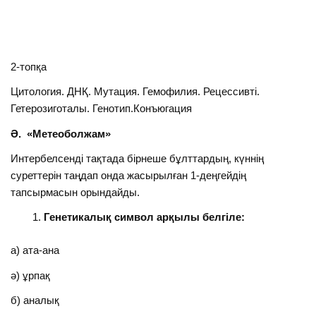
2-топқа
Цитология. ДНҚ. Мутация. Гемофилия. Рецессивті.
Гетерозиготалы. Генотип.Конъюгация
Ә. «Метеоболжам»
Интербелсенді тақтада бірнеше бұлттардың, күннің
суреттерін таңдап онда жасырылған 1-деңгейдің
тапсырмасын орындайды.
Генетикалық символ арқылы белгіле:
а) ата-ана
ә) ұрпақ
б) аналық