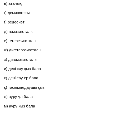
в) аталық
г) доминантты
ғ) рецесивті
д) гомозиготалы
е) гетерезиготалы
ж) дигетерозиготалы
з) дигомозиготалы
и) дені сау қыз бала
к) дені сау ер бала
қ) тасымалдаушы қыз
л) ауру ұл бала
м) ауру қыз бала