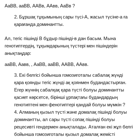
АаВВ, ааВВ, ААВв, ААвв, АаВв ?
Бұршақ тұқымының сары түсі-А, жасыл түсіне-а ға
қарағанда доминантты.
Ал, тегіс пішінді В бұдыр пішінді-в дан басым. Мына
генотиптердің, тұқымдарының түстері мен пішіндерін
анықтаңдар:
ааВВ, Аавв, , АаВВ, ааВВ, ААВВ, ААвв.
Екі белгісі бойынша гомозиготалы сабалақ жүнді
қара қоянды тегіс жүнді ақ қоянмен будандастырған.
Егер жүннің сабалқақ қара түсті болуы доминантты
қасиет көрсетсе, бірінші ұрпақтағы будандардың
генотиптені мен фенотиптері қандай болуы мүмкін ?
Алманың қызыл түсті және домалақ пішінді болуы
доминантты, ал сары түсті сопақ пішінді болуы
рецесивті гендермен анықталады. Аталған екі жұп белгі
бойынша гомозиготалы қызыл домалақ жемісті