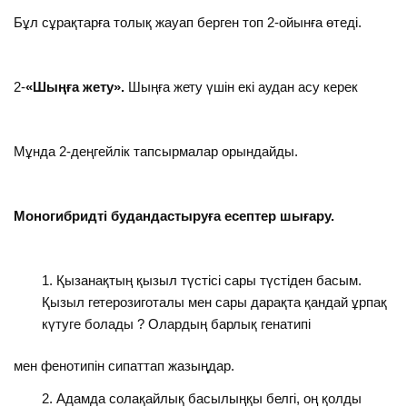
Бұл сұрақтарға толық жауап берген топ 2-ойынға өтеді.
2-
«Шыңға жету».
Шыңға жету үшін екі аудан асу керек
Мұнда 2-деңгейлік тапсырмалар орындайды.
Моногибридті будандастыруға есептер шығару.
Қызанақтың қызыл түстісі сары түстіден басым.
Қызыл гетерозиготалы мен сары дарақта қандай ұрпақ
күтуге болады ? Олардың барлық генатипі
мен фенотипін сипаттап жазыңдар.
Адамда солақайлық басылыңқы белгі, оң қолды