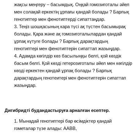
жақсы меңгеру – басымдық. Оңқай гомозиготалы әйел
мен солақай еркектің ұрпағы қандай болады ? Барлық
генотиптер мен фенотиптерді сипаттаңдар.
Теңіз шошқасының кара түсі ақ түстен басымырақ
болады. Қара және ақ гомозиготалылардан қандай
ұрпақ күтуге болады ? Барлық дарақтардың
генотиптері мен фенотиптерін сипаттап жазыңдар.
Адамда көгілдір көз басылыңқы белгі, қой көздік
басым белгі. Қой көзді гетерозиготалы әйел мен көгілдір
көзді еркектен қандай ұрпақ болады ? Барлық
дарақтардың генотеитері мен фенотиптерін сипаттап
жазыңдар.
Дигибридті будандастыруға арналған есептер.
Мынадай генотиптері бар өсімдіктер қандай
гометалар түзе алады: ААВВ,