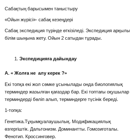
Сабақтың барысымен таныстыру
«Ойын жүрісі»- сабақ кезеңдері
Сабақ экспедиция түрінде өткізіледі. Экспедиция арқылы
білім шыңына жету. Ойын 2 сатыдан тұрады.
Экспедицияға дайындау
А. « Жолға не алу керек ?»
Екі топқа екі жол сөмке ұсынылады онда биологиялық
терминдер жазылған қағаздар бар. Екі топтағы оқушылар
терминдерді бөліп алып, терминдерге түсінік береді.
1-топқа:
Генетика.Тұқымқуалаушылық. Модификациялық
өзгергіштік. Дальтонизм. Доминантты. Гомозиготалы.
Фенотип. Кроссинговер.