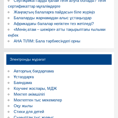
Сертификаттарды қалай тегін алуға болады? Тегін
сертификаттар мұғалімдерге
Жаңғақтың балаларға пайдасын біле жүріңіз
Балаларды жарнамадан алыс ұстаңыздар
Африкадағы балалар неліктен тез жетіледі?
«Менің атам – шежіре» атты тақырыптағы ғылыми
еңбек
АНА ТІЛІМ: Бала тәрбиесіндегі орны
Электронды мұрағат
Авторлық бағдарлама
Ұстаздарға
Баяндама
Коучинг жоспары, МДЖ
Мектеп әкімшілігі
Мектептен тыс мекемелер
Оқу жылы
Стихи для детей
Сыныптан тыс жұмыс