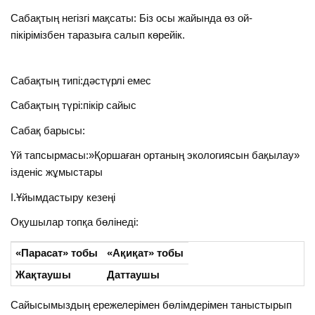
Сабақтың негізгі мақсаты: Біз осы жайында өз ой-
пікірімізбен таразыға салып көрейік.
Сабақтың типі:дәстүрлі емес
Сабақтың түрі:пікір сайыс
Сабақ барысы:
Үй тапсырмасы:»Қоршаған ортаның экологиясын бақылау»
ізденіс жұмыстары
I.Ұйымдастыру кезеңі
Оқушылар топқа бөлінеді:
«Парасат» тобы
«Ақиқат» тобы
Жақтаушы
Даттаушы
Сайысымыздың ережелерімен бөлімдерімен таныстырып