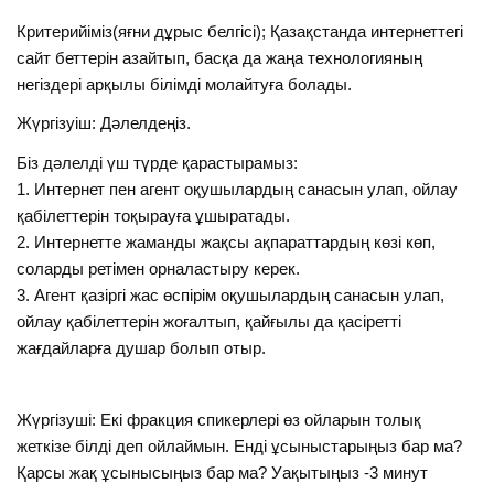
Критерийіміз(яғни дұрыс белгісі); Қазақстанда интернеттегі
сайт беттерін азайтып, басқа да жаңа технологияның
негіздері арқылы білімді молайтуға болады.
Жүргізуіш: Дәлелдеңіз.
Біз дәлелді үш түрде қарастырамыз:
1. Интернет пен агент оқушылардың санасын улап, ойлау
қабілеттерін тоқырауға ұшыратады.
2. Интернетте жаманды жақсы ақпараттардың көзі көп,
соларды ретімен орналастыру керек.
3. Агент қазіргі жас өспірім оқушылардың санасын улап,
ойлау қабілеттерін жоғалтып, қайғылы да қасіретті
жағдайларға душар болып отыр.
Жүргізуші: Екі фракция спикерлері өз ойларын толық
жеткізе білді деп ойлаймын. Енді ұсыныстарыңыз бар ма?
Қарсы жақ ұсынысыңыз бар ма? Уақытыңыз -3 минут