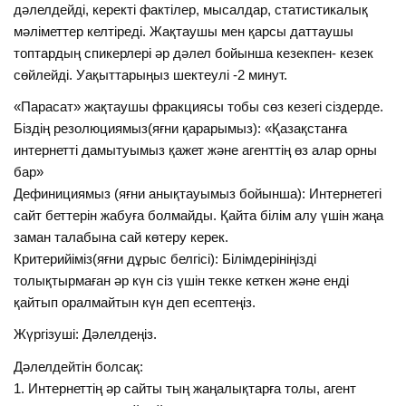
дәлелдейді, керекті фактілер, мысалдар, статистикалық
мәліметтер келтіреді. Жақтаушы мен қарсы даттаушы
топтардың спикерлері әр дәлел бойынша кезекпен- кезек
сөйлейді. Уақыттарыңыз шектеулі -2 минут.
«Парасат» жақтаушы фракциясы тобы сөз кезегі сіздерде.
Біздің резолюциямыз(яғни қарарымыз): «Қазақстанға
интернетті дамытуымыз қажет және агенттің өз алар орны
бар»
Дефинициямыз (яғни анықтауымыз бойынша): Интернетегі
сайт беттерін жабуға болмайды. Қайта білім алу үшін жаңа
заман талабына сай көтеру керек.
Критерийіміз(яғни дұрыс белгісі): Білімдерініңізді
толықтырмаған әр күн сіз үшін текке кеткен және енді
қайтып оралмайтын күн деп есептеңіз.
Жүргізуші: Дәлелдеңіз.
Дәлелдейтін болсақ:
1. Интернеттің әр сайты тың жаңалықтарға толы, агент