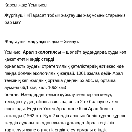
Қарсы жақ: Ұсынысы:
Жүргізуші: «Парасат тобы» жақтаушы жақ ұсыныстарыңыз
бар ма?
Жақтаушы жақ уақытыңыз – 3минут.
Ұсыныс:
Арал экологиясы
– шөлейт аудандарда суды көп
қажет ететін өндірістерді
орналастырудағы стратегиялық қателіктердің нәтижесінде
пайда болған экологиялық жағдай. 1961 жылға дейін Арал
теңізінің көп жылдық орташа деңгейі 53 абс. м, орташа
аумағы 66,1 км², көл. 1062 км3
болған. Өзендердің теңізге құйылу мөлшерінің кемуі,
теңіздің су деңгейінің азаюына, оның 2-ге бөлінуіне әкеп
соқтырды. Енді ол Үлкен Арал және Кіші Арал болып
аталады (1992 ж.). Бұл 2 көлдің арасын бөліп тұрған құрғақ
жердің ауданы жылдан-жылға ұлғаюда. Арал теңізінің
тартылуы және оңтүстік ендікте суғармалы егіндік