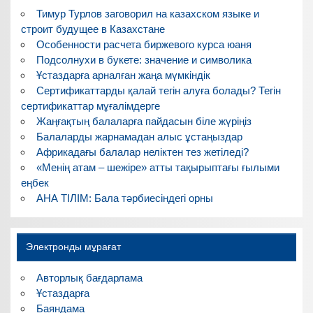
Тимур Турлов заговорил на казахском языке и
строит будущее в Казахстане
Особенности расчета биржевого курса юаня
Подсолнухи в букете: значение и символика
Ұстаздарға арналған жаңа мүмкіндік
Сертификаттарды қалай тегін алуға болады? Тегін
сертификаттар мұғалімдерге
Жаңғақтың балаларға пайдасын біле жүріңіз
Балаларды жарнамадан алыс ұстаңыздар
Африкадағы балалар неліктен тез жетіледі?
«Менің атам – шежіре» атты тақырыптағы ғылыми
еңбек
АНА ТІЛІМ: Бала тәрбиесіндегі орны
Электронды мұрағат
Авторлық бағдарлама
Ұстаздарға
Баяндама