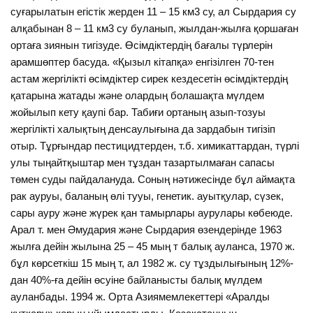
суғарылатын егістік жерден 11 – 15 км3 су, ал Сырдария су
алқабынан 8 – 11 км3 су буланып, жылдан-жылға қоршаған
ортаға зиянын тигізуде. Өсімдіктердің бағалы түрлерін
арамшөптер басуда. «Қызыл кітапқа» енгізілген 70-тен
астам жергілікті өсімдіктер сирек кездесетін өсімдіктердің
қатарына жатады және олардың болашақта мүлдем
жойылып кету қаупі бар. Табиғи ортаның азып-тозуы
жергілікті халықтың денсаулығына да зардабын тигізіп
отыр. Тұрғындар пестицидтерден, т.б. химикаттардан, түрлі
улы тыңайтқыштар мен тұздан тазартылмаған сапасы
төмен суды пайдалануда. Соның нәтижесінде бұл аймақта
рак ауруы, баланың өлі тууы, генетик. ауытқулар, сүзек,
сары ауру және жүрек қан тамырлары аурулары көбеюде.
Арал т. мен Әмудария және Сырдария өзендерінде 1963
жылға дейін жылына 25 – 45 мың т балық ауланса, 1970 ж.
бұл көрсеткіш 15 мың т, ал 1982 ж. су тұздылығының 12%-
дан 40%-ға дейін өсуіне байланысты балық мүлдем
ауланбады. 1994 ж. Орта Азиямемлекеттері «Аралды