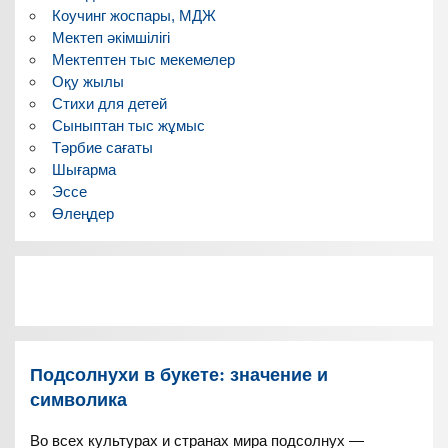
Коучинг жоспары, МДЖ
Мектеп әкімшілігі
Мектептен тыс мекемелер
Оқу жылы
Стихи для детей
Сыныптан тыс жұмыс
Тәрбие сағаты
Шығарма
Эссе
Өлеңдер
Подсолнухи в букете: значение и
символика
Во всех культурах и странах мира подсолнух —