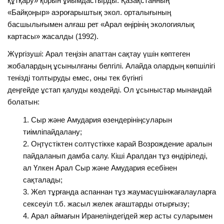
құтқару» қорын ұйымдастырды. Қазақстанның
«Байқоңыр» аэроғарыштық экол. орталығының
басшылығымен алғаш рет «Арал өңірінің экологиялық
картасы» жасалды (1992).
Жүргізуші: Арал теңізін апаттан сақтау үшін көптеген
жобалардың ұсынылғаны белгілі. Алайда олардың көпшілігі
тенізді толтыруды емес, оны тек бүгінгі
деңгейде ұстап қалуды көздейді. Ол ұсыныстар мынандай
болатын:
Сыр және Амудария өзендерініңсуларын
тиімліпайдалану;
Оңтүстіктен солтүстікке карай Возрождение аралын
пайдаланып дамба салу. Кіші Аралдан тұз өндіріледі,
ал Үлкен Арал Сыр және Амудария есебінен
сақталады;
Жел тұрғанда аспаннан тұз жаумасүшінжағалауларға
сексеуіл т.б. жасыл желек ағаштарды отырғызу;
Арал аймағын Иранеліндегідей жер асты суларымен