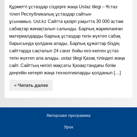
Құрметті ұстаздар сіздерге жаңа Ustaz tilegi – Ұстаз
тілегі Республикалық ұстаздар сайтын
ұсынамыз. Ust.kz Сайтта қазіргі уақытта 30 000 астам
сабақтар жинақталып салынды. Барлық жарияланған
материалдарды барлық ұстаздар тегін жүктеп сабақ
барысында қолдана алады. Барлық құжаттар біздің
сайттарда сақталып 24 сағат бойы кез-келген ұстаз
тегін жүктеп ала алады. ustaz tilegi Қазақ тіліндегі жаңа
сайт. Сайттың негізгі мақсаты Қазақстандағы білім
деңгейін көтеріп жаңа технолгияларды қолданып […]
» Читать далее
Авторская программа
Урок