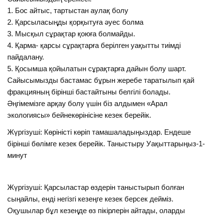
1. Бос айтыс, тартыстан аулақ болу
2. Қарсыласыңды қорқытуға әуес болма
3. Мысқыл сұрақтар қоюға болмайды.
4. Қарма- қарсы сұрақтарға берілген уақытты тиімді
пайдалану.
5. Қосымша қойылатын сұрақтарға дайын болу шарт.
Сайысымызды бастамас бұрын жеребе таратылып қай
фракцияның бірінші бастайтыны белгілі болады.
Әңгімемізге арқау болу үшін біз алдымен «Арал
экологиясы» бейнекөрінісіне кезек берейік.
Жүргізуші: Көріністі көріп тамашаладыңыздар. Ендеше
бірінші бөлімге кезек берейік. Таныстыру Уақыттарыңыз-1-
минут
Жүргізуші: Қарсыластар өздерін таныстырып болған
сыңайлы, енді негізгі кезеңге кезек берсек дейміз.
Оқушылар бұл кезеңде өз пікірлерін айтады, оларды