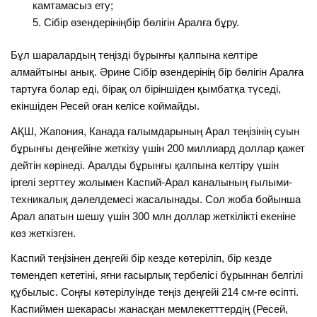
камтамасыз ету;
Сібір өзендерініңбір бөлігін Аралға бұру.
Бұл шаралардың теңізді бұрынғы қалпына келтіре
алмайтыны анық. Әрине Сібір өзендерінің бір бөлігін Аралға
тартуға болар еді, бірақ ол біріншіден қымбатқа түседі,
екіншіден Ресей оған келісе коймайды.
АҚШ, Жапония, Канада ғалымдарының Арал теңізінің суын
бұрынғы деңгейіне жеткізу үшін 200 миллиард доллар қажет
дейтін көрінеді. Аралды бұрынғы қалпына келтіру үшін
іргелі зерттеу жолымен Каспий-Арал каналының ғылыми-
техникалық дәлелдемесі жасалынады. Сол жоба бойынша
Арал апатын шешу үшін 300 млн доллар жеткілікті екеніне
көз жеткізген.
Каспий теңізінен деңгейі бір кезде көтеріліп, бір кезде
төмендеп кететіні, яғни ғасырлық тербелісі бұрыннан белгілі
құбылыс. Соңғы көтерілуінде теңіз деңгейі 214 см-ге өсіпті.
Каспиймен шекарасы жанасқан мемлекетттердің (Ресей,