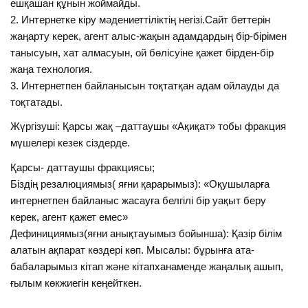
ешқашан құнын жоймайды.
2. Интернетке кіру мәдениеттіліктің негізі.Сайт беттерін
жаңарту керек, агент алыс-жақын адамдардың бір-бірімен
танысуын, хат алмасуын, ой бөлісуіне қажет бірден-бір
жаңа технология.
3. Интернетпен байланысын тоқтатқан адам ойлауды да
тоқтатады.
Жүргізуші: Қарсы жақ –даттаушы «Ақиқат» тобы фракция
мүшелері кезек сіздерде.
Қарсы- даттаушы фракциясы;
Біздің резалюциямыз( яғни қарарымыз): «Оқушыларға
интернетпен байланыс жасауға белгілі бір уақыт беру
керек, агент қажет емес»
Дефинициямыз(яғни анықтауымыз бойынша): Қазір білім
алатын ақпарат көздері көп. Мысалы: бұрынға ата-
бабаларымыз кітап және кітапханаменде жаңалық ашып,
ғылым көкжиегін кеңейткен.