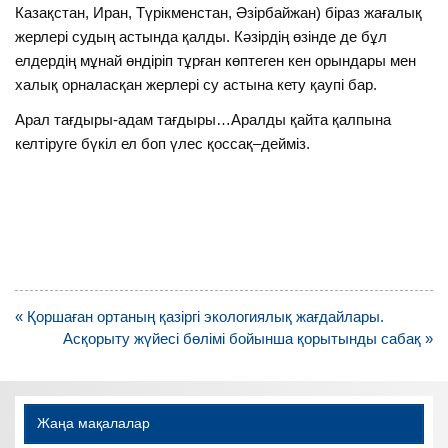
Казақстан, Иран, Түрікменстан, Әзірбайжан) біраз жағалық
жерлері судың астында қалды. Кәзірдің өзінде де бұл
елдердің мұнай өндіріп тұрған көптеген кен орындары мен
халық орналасқан жерлері су астына кету қаупі бар.
Арал тағдыры-адам тағдыры…Аралды қайта қалпына
келтіруге бүкіл ел боп үлес қоссақ–дейміз.
Навигация
« Қоршаған ортаның қазіргі экологиялық жағдайлары.
по
Асқорыту жүйесі бөлімі бойынша қорытынды сабақ »
записям
Жаңа мақалалар