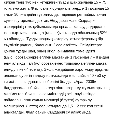
кеткен теңіз түбінен көтерілген тұзды шаң жылына 15 – 75
млн. т-ға жетті. Жыл сайын суғармалы жердің 1 га-сынан 15
т-дан 90 т-ға дейін тұз жиналды. Бірнеше рет пайдаланған
сумен суғарылғандықтан, Әмудария және Сырдария
өзендерінің төм. құйылысында орналасқан аудандардағы
жер қыртысы сортаңға (мыс., Қызылорда облысының 52%-
ы) айналды. Тұзды шаңның көтерілуі атмосфераның бір
тәуліктік радиац. балансын 2 есе азайтты. Өсімдіктерге
қонған тұзды шаң, оның биол. өнімділігін төмендетті
(мыс., сортаң жерге егілген мақтаның 1 га-сынан 7 – 8 ц-ден
өнім алынды, ал бұл сортаң емес топыраққа егілген мақта
өнімділігінен 4 есе аз). Экол. жағдайдың аэротүсіру арқылы
алынған суретін талдау нәтижесінде жыл сайын 40 км3 су
тиімсіз шығынданатыны белгілі болды. «Арал-2006»
бағдарламасы бойынша жүргізілген зерттеу жұмыстарының
мәліметтері бойынша өсімдіктердің өсіп-өнуі кезінде
пайдаланылған судың мөлшері (брутто) суғарылу
мөлшерімен (нетто) салыстырғанда 1,5 – 2 есе көп екені
анықталды. Жыл сайын Әмудария су алқабында