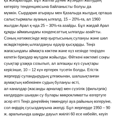
қа жоғарылады. Бұл жалпы дүние жүзіндегі жылудың
көтерілу тенденциясына байланысты болуы да
мүмкін. Сырдария атырауы мен Қазалыда жылдық орташа
салыстырмалы ауаның ылғалд. 15 – 20%-ға, ал 1960
жылдан Арал қ-нда 25 – 30%-ға азайды. Бұл жағдай Арал
құмды аймағындағы конденсаттық ылғалды азайтты.
Соның нәтижесінде жер қыртысының сулануы және шөл
өсімдіктерінің ылғалдануы едәуір қысқарды. Теңіз
жағасындағы аймақта көктем және күз кезінде теңізден
келетін бриздер мүлдем жойылды. Өйткені көктемгі соңғы
суықтар ұзаққа созылып, ал алғашқы күз суықтары
керісінше, 10 – 12 күн ертерек түсетін болды. Егістік
жерлерді суландырудың ұлғаюынан, шалшықтанған
аумақтың көбеюінен судың булануы өсті,
ал каналдар (жасанды арналар) мен сүзгілік (фильтрлік)
көлдерден шыққан су булары микроклиматты өзгертуге
әсер етті Теңіз деңгейінің төмендеуі ауа райының өзгеруіне,
сол өңірдің сусыздануына әкелді. Бұл жерлерде 1950 – 90
ж. аралығында шаңды дауыл жиілігі 60 есе көбейіп, кеуіп