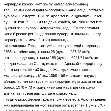
жерлердің көбеюі қуат, жылу, ылғал алмасуының
тапшылығы сол өңірдің экологиясын және ландшафты мен
ауа райын өзгертті. 1970 ж. Арал теңізіне құйылатын өзен
суының көл. 7 – 11 км3-ге дейін азайса, ал 1980 ж. теңізге
құятын өзен сулары мүлдем сарқылды. Су тазартудың
және бірнеше рет пайдаланған сулардың шығыны шөлді
жерлерді жарамсыз батпақ шалшыққа
айналдырды. Ғарыштантүсірілген суреттерді талдағанда
1985 ж. табиғи көлдің саны 28 (аумағы 287,48 км²),
антропогендік көлдің саны 195 (аумағы 6421,71 км²), ал
қолдан жасалған Сарықамыс және Арнасай көлдерінің су
қорының көл. 55 км3 болды. Жылдық түсетін ылғал
мөлшері де өзгерді. Мыс., 1950 – 59 ж. ақпан – наурыз
айлары ылғал көп түсетін, ал қыркүйек ең аз жауатын кезі
болса, 1970 – 79 ж. жауынның көп жауатын кезі сәуір
айына, аз түсетін айы шілдеге сәйкес келді.
Тұздың атмосфераға таралуы 6 – 7 есе өсті. Арал өңіріндегі
жаз айларындағы ең жоғ. темп-ра орта есеппен 1,8 – 2,5°С-