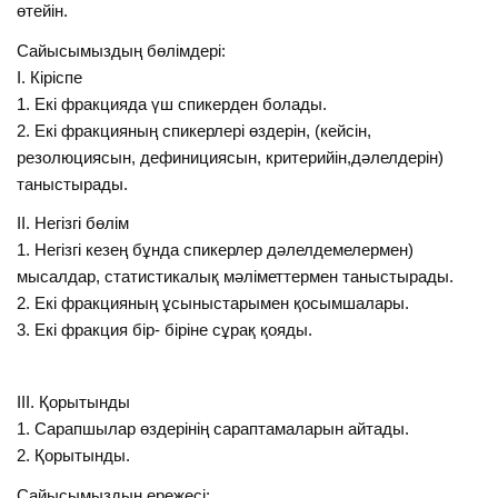
өтейін.
Сайысымыздың бөлімдері:
І. Кіріспе
1. Екі фракцияда үш спикерден болады.
2. Екі фракцияның спикерлері өздерін, (кейсін,
резолюциясын, дефинициясын, критерийін,дәлелдерін)
таныстырады.
ІІ. Негізгі бөлім
1. Негізгі кезең бұнда спикерлер дәлелдемелермен)
мысалдар, статистикалық мәліметтермен таныстырады.
2. Екі фракцияның ұсыныстарымен қосымшалары.
3. Екі фракция бір- біріне сұрақ қояды.
ІІІ. Қорытынды
1. Сарапшылар өздерінің сараптамаларын айтады.
2. Қорытынды.
Сайысымыздың ережесі: