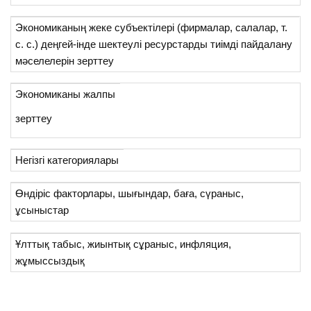
Экономиканың жеке субъектілері (фирмалар, салалар, т.
с. с.) деңгей-інде шектеулі ресурстарды тиімді пайдалану
мәселелерін зерттеу
Экономиканы жалпы
зерттеу
Негізгі категориялары
Өндіріс факторлары, шығындар, баға, сүраныс,
ұсыныстар
Ұлттық табыс, жиынтық сұраныс, инфляция,
жұмыссыздық