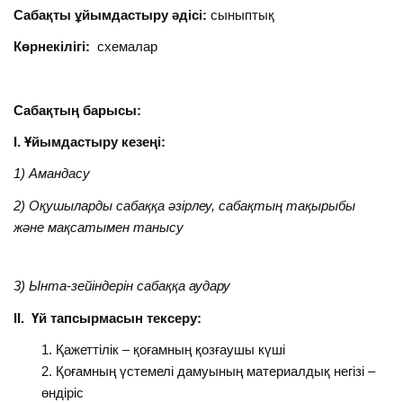
Сабақты ұйымдастыру әдісі:
сыныптық
Көрнекілігі:
схемалар
Сабақтың барысы:
І. Ұйымдастыру кезеңі:
1) Амандасу
2)
Оқушыларды сабаққа әзірлеу, сабақтың тақырыбы
және мақсатымен танысу
3) Ынта-зейіндерін сабаққа аудару
ІІ. Үй тапсырмасын тексеру:
Қажеттілік – қоғамның қозғаушы күші
Қоғамның үстемелі дамуының материалдық негізі –
өндіріс