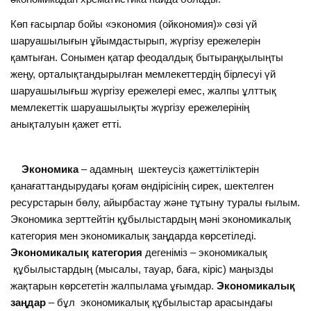
Көп ғасырлар бойы «экономия (ойкономия)» сөзі үй
шаруашылығын ұйымдастырып, жүргізу ережелерін
қамтыған. Сонымен қатар феодалдық бытыраңқылыңты
жеңу, орталықтандырылған мемлекеттердің бірлесуі үй
шаруашылығьш жүргізу ережелері емес, жалпы ұлттық
мемлекеттік шаруашылықты жүргізу ережелерінің
анықталуын қажет етті.
Экономика
– адамның шектеусіз қажеттіліктерін
қанағаттандырудағы қоғам өндірісінің сирек, шектелген
ресурстарын бөлу, айырбастау және тұтыну туралы ғылым.
Экономика зерттейтін құбылыстардың мәні экономикалық
категория мен экономикалық заңдарда көрсетіледі.
Экономикалық категория
дегеніміз – экономикалық
құбылыстардың (мысалы, тауар, баға, кіріс) маңызды
жақтарын көрсететін жалпылама ұғымдар.
Экономикалық
заңдар
– бұл экономикалық құбылыстар арасындағы