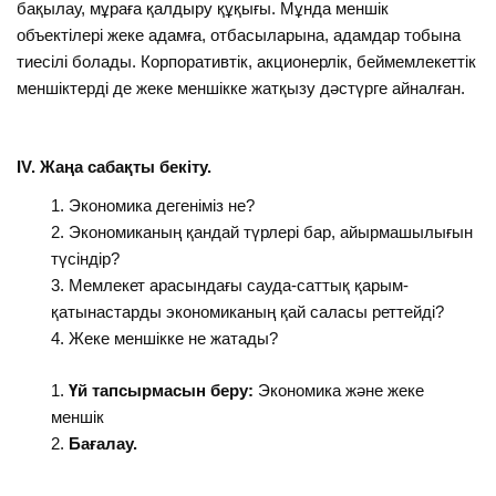
бақылау, мұраға қалдыру құқығы. Мұнда меншік
объектілері жеке адамға, отбасыларына, адамдар тобына
тиесілі болады. Корпоративтік, акционерлік, беймемлекеттік
меншіктерді де жеке меншікке жатқызу дәстүрге айналған.
ІV. Жаңа сабақты бекіту.
Экономика дегеніміз не?
Экономиканың қандай түрлері бар, айырмашылығын
түсіндір?
Мемлекет арасындағы сауда-саттық қарым-
қатынастарды экономиканың қай саласы реттейді?
Жеке меншікке не жатады?
Үй тапсырмасын беру:
Экономика және жеке
меншік
Бағалау.