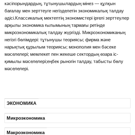
кәсіпорындардың, тұтынушылардың мінез — құлқын
бағалау мен зерттеуге негізделетін экономикалық талдау
әдісі.Классикалық мектептің экономистері іргелі зерттеулер
арқылы экономика ғылымының тармағы ретінде
микроэкономикалық талдау жүргізді. Микроэкономиканың
негізгі бөлімдері: тұтынушы теориясы; фирма және
нарықтық құрылым теориясы; монополия мен бәсеке
мәселелері; мемлекет пен жекеше сектордың өзара іс-
қимылы мәселелері;еңбек рыногін талдау, табысты бөлу
мәселелері.
ЭКОНОМИКА
Микроэкономика
Макроэкономика