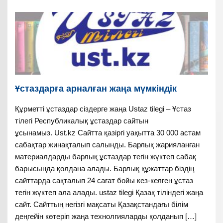
Ұстаздарға арналған жаңа мүмкіндік
Құрметті ұстаздар сіздерге жаңа Ustaz tilegi – Ұстаз
тілегі Республикалық ұстаздар сайтын
ұсынамыз. Ust.kz Сайтта қазіргі уақытта 30 000 астам
сабақтар жинақталып салынды. Барлық жарияланған
материалдарды барлық ұстаздар тегін жүктеп сабақ
барысында қолдана алады. Барлық құжаттар біздің
сайттарда сақталып 24 сағат бойы кез-келген ұстаз
тегін жүктеп ала алады. ustaz tilegi Қазақ тіліндегі жаңа
сайт. Сайттың негізгі мақсаты Қазақстандағы білім
деңгейін көтеріп жаңа технолгияларды қолданып […]