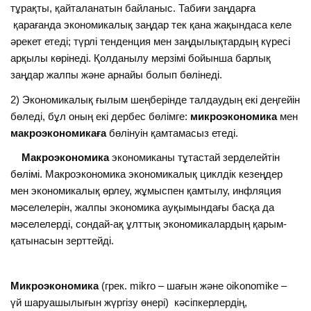
тұрақты, қайталанатын байланыс. Табиғи заңдарға
қарағанда экономикалық заңдар тек қана жақындаса келе
әрекет етеді; түрлі тенденция мен заңдылықтардың күресі
арқылы көрінеді. Қолданылу мерзімі бойынша барлық
заңдар жалпы және арнайы болып бөлінеді.
2) Экономикалық ғылым шеңберінде талдаудың екі деңгейін
бөледі, бұл оның екі дербес бөлімге:
микроэкономика
мен
макроэкономикаға
бөлінуін қамтамасыз етеді.
Макроэкономика
экономиканы тұтастай зерделейтін
бөлімі. Макроэкономика экономикалық циклдік кезеңдер
мен экономикалық өрлеу, жұмыспен қамтылу, инфляция
мәселелерін, жалпы экономика ауқымындағы басқа да
мәселелерді, сондай-ақ ұлттық экономикалардың қарым-
қатынасын зерттейді.
Микроэкономика
(грек. mіkro – шағын және оіkonomіke –
үй шаруашылығын жүргізу өнері) кәсіпкерлердің,