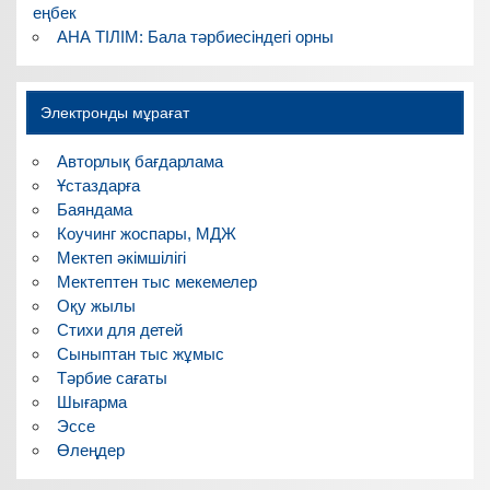
еңбек
АНА ТІЛІМ: Бала тәрбиесіндегі орны
Электронды мұрағат
Авторлық бағдарлама
Ұстаздарға
Баяндама
Коучинг жоспары, МДЖ
Мектеп әкімшілігі
Мектептен тыс мекемелер
Оқу жылы
Стихи для детей
Сыныптан тыс жұмыс
Тәрбие сағаты
Шығарма
Эссе
Өлеңдер