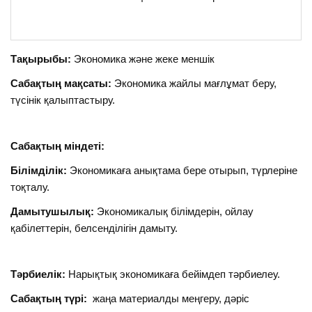
Тақырыбы:
Экономика және жеке меншік
Сабақтың мақсаты:
Экономика жайлы мағлұмат беру,
түсінік қалыптастыру.
Сабақтың міндеті:
Білімділік:
Экономикаға анықтама бере отырып, түрлеріне
тоқталу.
Дамытушылық:
Экономикалық білімдерін, ойлау
қабілеттерін, белсенділігін дамыту.
Тәрбиелік:
Нарықтық экономикаға бейімдеп тәрбиелеу.
Сабақтың түрі:
жаңа материалды меңгеру, дәріс