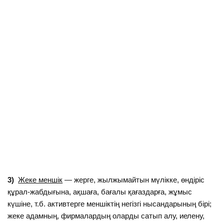
3)
Жеке меншік
— жерге, жылжымайтын мүлікке, өндіріс
құрал-жабдығына, ақшаға, бағалы қағаздарға, жұмыс
күшіне, т.б. активтерге меншіктің негізгі нысандарының бірі;
жеке адамның, фирмалардың оларды сатып алу, иелену,