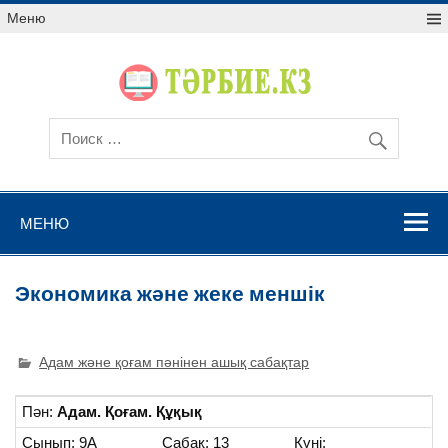
Меню
МЕНЮ
Экономика және жеке меншік
Адам және қоғам пәнінен ашық сабақтар
Пән:
Адам. Қоғам. Құқық
Сынып: 9А
Сабақ: 13
Күні: