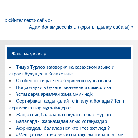
Навигация
« «Интеллект» сайысы
по
Адам болам десеңіз… (қорытындылау сабағы) »
записям
Жаңа мақалалар
Тимур Турлов заговорил на казахском языке и
строит будущее в Казахстане
Особенности расчета биржевого курса юаня
Подсолнухи в букете: значение и символика
Ұстаздарға арналған жаңа мүмкіндік
Сертификаттарды қалай тегін алуға болады? Тегін
сертификаттар мұғалімдерге
Жаңғақтың балаларға пайдасын біле жүріңіз
Балаларды жарнамадан алыс ұстаңыздар
Африкадағы балалар неліктен тез жетіледі?
«Менің атам – шежіре» атты тақырыптағы ғылыми