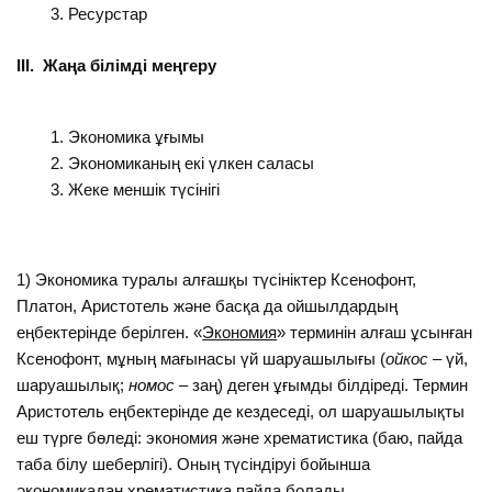
Ресурстар
ІІІ. Жаңа білімді меңгеру
Экономика ұғымы
Экономиканың екі үлкен саласы
Жеке меншік түсінігі
1) Экономика туралы алғашқы түсініктер Ксенофонт,
Платон, Аристотель және басқа да ойшылдардың
еңбектерінде берілген. «
Экономия
» терминін алғаш ұсынған
Ксенофонт, мұның мағынасы үй шаруашылығы (
ойкос
– үй,
шаруашылық;
номос –
заң) деген ұғымды білдіреді. Термин
Аристотель еңбектерінде де кездеседі, ол шаруашылықты
еш түрге бөледі: экономия және хрематистика (баю, пайда
таба білу шеберлігі). Оның түсіндіруі бойынша
әкономикадан хрематистика пайда болады.