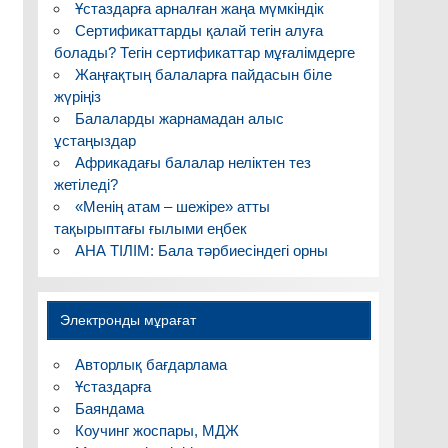
Ұстаздарға арналған жаңа мүмкіндік
Сертификаттарды қалай тегін алуға
болады? Тегін сертификаттар мұғалімдерге
Жаңғақтың балаларға пайдасын біле
жүріңіз
Балаларды жарнамадан алыс
ұстаңыздар
Африкадағы балалар неліктен тез
жетіледі?
«Менің атам – шежіре» атты
тақырыптағы ғылыми еңбек
АНА ТІЛІМ: Бала тәрбиесіндегі орны
Электронды мұрағат
Авторлық бағдарлама
Ұстаздарға
Баяндама
Коучинг жоспары, МДЖ