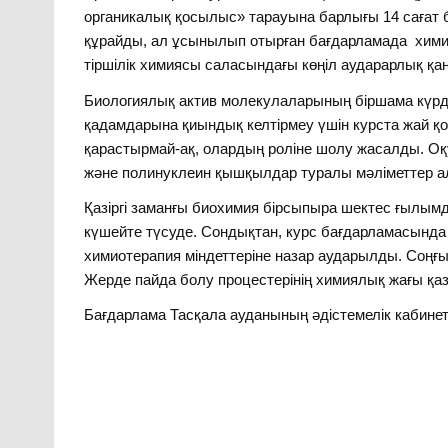
органикалық қосылыс» тарауына барлығы 14 сағат бө
құрайды, ал ұсынылып отырған бағдарламада хими
тіршілік химиясы саласындағы көңіл аударарлық қан
Биологиялық актив молекулаларының біршама күр
қадамдарына қиындық келтірмеу үшін курста жай қо
қарастырмай-ақ, олардың роліне шолу жасалды. О
және полинуклеин қышқылдар туралы мәліметтер 
Қазіргі заманғы биохимия бірсыпыра шектес ғылымд
күшейте түсуде. Сондықтан, курс бағдарламасында 
химиотерапия міндеттеріне назар аударылды. Соңғы 
Жерде пайда болу процестерінің химиялық жағы қазі
Бағдарлама Тасқала ауданының әдістемелік кабине