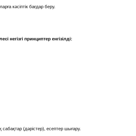
арға кәсіптік бағдар беру.
і негізгі принциптер енгізілді:
 сабақтар (дәрістер), есептер шығару.