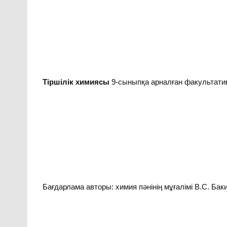
Тіршілік химиясы
9-сыныпқа арналған факультати
Бағдарлама авторы: химия пәнінің мұғалімі В.С. Бак