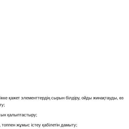
кке қажет элементтердің сырын білдіру, ойды жинақтауды, өз
ту;
ысын қалыптастыру;
, топпен жұмыс істеу қабілетін дамыту;