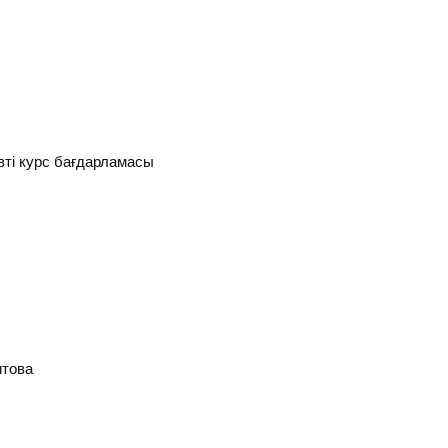
вті курс бағдарламасы
итова