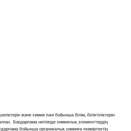
ктерін және химия пәні бойынша білім, біліктіліктерін
лған. Бағдарлама негізінде химиялық элементтердің
бағдарлама бойынша органикалық химияға «көміртектің