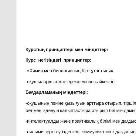
Курстың принциптері мен міндеттері
Курс негізіндегі принциптер:
-«Химия мен биологияның бір тұтастығы»
-оқушылардың жас ерекшелігіне сәйкестігі.
Бағдарламаның міндеттері:
-оқушының пәніне қызығуын арттыра отырып, тіршілі
бетімен ізденуін қалыптастыра отырып білімін дамы
-интелектуалды және практикалық білімі мен дағд
-ғылыми зерттеу ізденісін, коммуникативті дағдасын