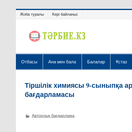
Жоба туралы
Кері байланыс
Отбасы
Ана мен бала
Балалар
Ұстаз
Тіршілік химиясы 9-сыныпқа ар
бағдарламасы
Авторлық бағдарлама