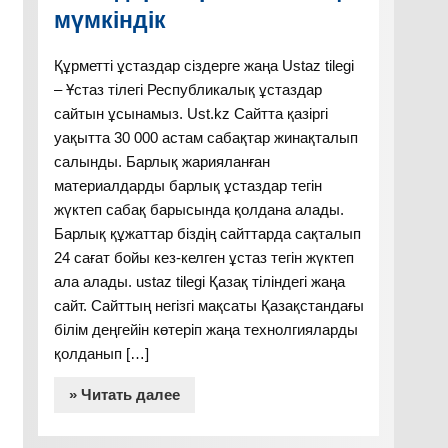
мүмкіндік
Құрметті ұстаздар сіздерге жаңа Ustaz tilegi
– Ұстаз тілегі Республикалық ұстаздар
сайтын ұсынамыз. Ust.kz Сайтта қазіргі
уақытта 30 000 астам сабақтар жинақталып
салынды. Барлық жарияланған
материалдарды барлық ұстаздар тегін
жүктеп сабақ барысында қолдана алады.
Барлық құжаттар біздің сайттарда сақталып
24 сағат бойы кез-келген ұстаз тегін жүктеп
ала алады. ustaz tilegi Қазақ тіліндегі жаңа
сайт. Сайттың негізгі мақсаты Қазақстандағы
білім деңгейін көтеріп жаңа технолгияларды
қолданып […]
» Читать далее