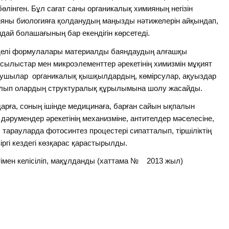
лінген. Бұл сағат саны органикалық химияның негізін
яны биологияға қолданудың маңызды нәтижелерін айқындап,
дай болашағының бар екендігін көрсетеді.
делі формулалары материалды баяндаудың алғашқы
сылыстар мен микроэлементтер әрекетінің химизмін мұқият
қушылар органикалық қышқылдардың, көмірсулар, ақуыздар
алып олардың структуралық құрылымына шолу жасайды.
арға, соның ішінде медицинаға, барған сайын ықпалын
дәрумендер әрекетінің механизміне, антителдер мәселесіне,
тарауларда фотосинтез процестері сипатталып, тіршіліктің
ргі кездегі көзқарас қарастырылды.
тімен келісіліп, мақұлданды (хаттама № 2013 жыл)