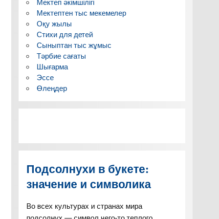
Мектеп әкімшілігі
Мектептен тыс мекемелер
Оқу жылы
Стихи для детей
Сыныптан тыс жұмыс
Тәрбие сағаты
Шығарма
Эссе
Өлеңдер
Подсолнухи в букете:
значение и символика
Во всех культурах и странах мира
подсолнух — символ чего-то теплого,