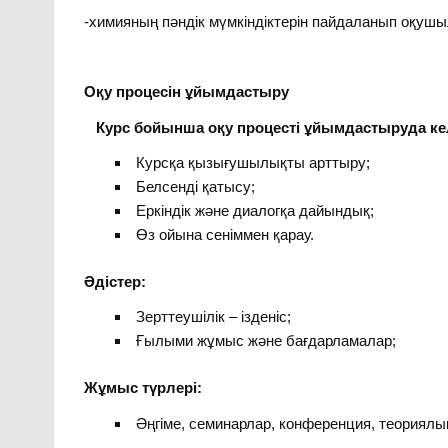
-химияның пәндік мүмкіндіктерін пайдаланып оқушыл
Оқу процесін ұйымдастыру
Курс бойынша оқу процесті ұйымдастыруда келес
Курсқа қызығушылықты арттыру;
Белсенді қатысу;
Еркіндік және диалогқа дайындық;
Өз ойына сеніммен қарау.
Әдістер:
Зерттеушілік – ізденіс;
Ғылыми жұмыс және бағдарламалар;
Жұмыс түрлері:
Әңгіме, семинарлар, конференция, теориялық