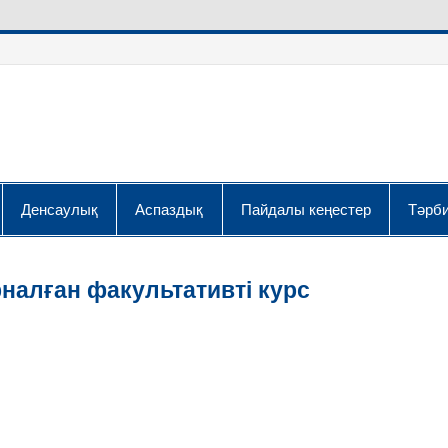
Денсаулық
Аспаздық
Пайдалы кеңестер
Тәрби
налған факультативті курс