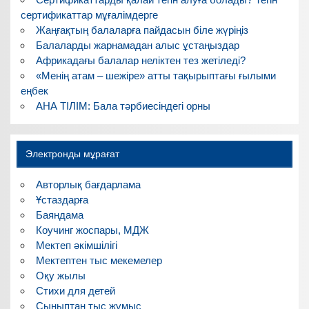
сертификаттар мұғалімдерге
Жаңғақтың балаларға пайдасын біле жүріңіз
Балаларды жарнамадан алыс ұстаңыздар
Африкадағы балалар неліктен тез жетіледі?
«Менің атам – шежіре» атты тақырыптағы ғылыми
еңбек
АНА ТІЛІМ: Бала тәрбиесіндегі орны
Электронды мұрағат
Авторлық бағдарлама
Ұстаздарға
Баяндама
Коучинг жоспары, МДЖ
Мектеп әкімшілігі
Мектептен тыс мекемелер
Оқу жылы
Стихи для детей
Сыныптан тыс жұмыс