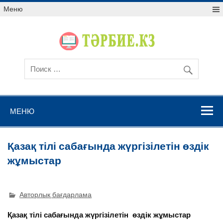
Меню
МЕНЮ
Қазақ тілі сабағында жүргізілетін өздік
жұмыстар
Авторлық бағдарлама
Қ
аза
қ
тілі саба
ғ
ында
ж
ү
ргізілетін
өздік
ж
ұ
мы
с
тар