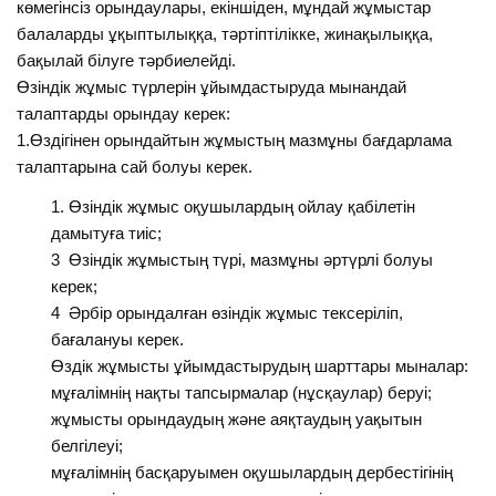
көмегінсіз орындаулары, екіншіден, мұндай жұмыстар
балаларды ұқыптылыққа, тәртіптілікке, жинақылыққа,
бақылай білуге тәрбиелейді.
Өзіндік жұмыс түрлерін ұйымдастыруда мынандай
талаптарды орындау керек:
1.Өздігінен орындайтын жұмыстың мазмұны бағдарлама
талаптарына сай болуы керек.
Өзіндік жұмыс оқушылардың ойлау қабілетін
дамытуға тиіс;
3 Өзіндік жұмыстың түрі, мазмұны әртүрлі болуы
керек;
4 Әрбір орындалған өзіндік жұмыс тексеріліп,
бағалануы керек.
Өздік жұмысты ұйымдастырудың шарттары мыналар:
мұғалімнің нақты тапсырмалар (нұсқаулар) беруі;
жұмысты орындаудың және аяқтаудың уақытын
белгілеуі;
мұғалімнің басқаруымен оқушылардың дербестігінің