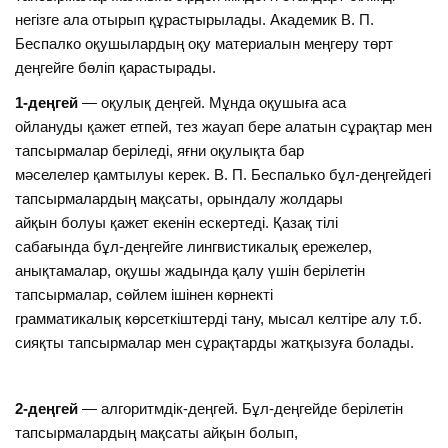
негізге ала отырып құрастырылады. Академик В. П.
Беспалко оқушылардың оқу материалын меңгеру төрт
деңгейге бөліп қарастырады.
1-деңгей
— оқулық деңгей. Мұнда оқушыға аса
ойлануды қажет етпей, тез жауап бере алатын сұрақтар мен
тапсырмалар беріледі, яғни оқулықта бар
мәселелер қамтылуы керек. В. П. Беспалько бұл-деңгейдегі
тапсырмалардың мақсаты, орындалу жолдары
айқын болуы қажет екенін ескертеді. Қазақ тілі
сабағында бұл-деңгейге лингвистикалық ережелер,
анықтамалар, оқушы жадында қалу үшін берілетін
тапсырмалар, сөйлем ішінен көрнекті
грамматикалық көрсеткіштерді тану, мысал келтіре алу т.б.
сияқты тапсырмалар мен сұрақтарды жатқызуға болады.
2-деңгей
— алгоритмдік-деңгей. Бұл-деңгейде берілетін
тапсырмалардың мақсаты айқын болып,