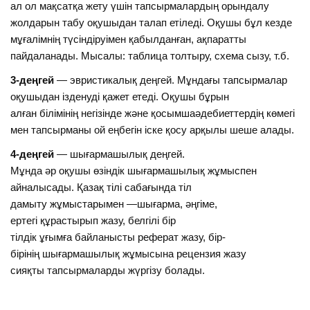
ал ол мақсатқа жету үшін тапсырмалардың орындалу
жолдарын табу оқушыдан талап етіледі. Оқушы бұл кезде
мұғалімнің түсіндіруімен қабылданған, ақпаратты
пайдаланады. Мысалы: таблица толтыру, схема сызу, т.б.
3-деңгей
— эвристикалық деңгей. Мұндағы тапсырмалар
оқушыдан ізденуді қажет етеді. Оқушы бұрын
алған білімінің негізінде және қосымшаәдебиеттердің көмегі
мен тапсырманы ой еңбегін іске қосу арқылы шеше алады.
4-деңгей
— шығармашылық деңгей.
Мұнда әр оқушы өзіндік шығармашылық жұмыспен
айналысады. Қазақ тілі сабағында тіл
дамыту жұмыстарымен —шығарма, әңгіме,
ертегі құрастырып жазу, белгілі бір
тілдік ұғымға байланысты реферат жазу, бір-
бірінің шығармашылық жұмысына рецензия жазу
сияқты тапсырмаларды жүргізу болады.