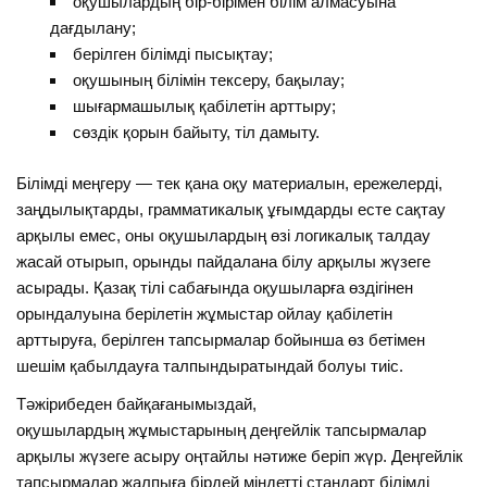
оқушылардың бір-бірімен білім алмасуына
дағдылану;
берілген білімді пысықтау;
оқушының білімін тексеру, бақылау;
шығармашылық қабілетін арттыру;
сөздік қорын байыту, тіл дамыту.
Білімді меңгеру — тек қана оқу материалын, ережелерді,
заңдылықтарды, грамматикалық ұғымдарды есте сақтау
арқылы емес, оны оқушылардың өзі логикалық талдау
жасай отырып, орынды пайдалана білу арқылы жүзеге
асырады. Қазақ тілі сабағында оқушыларға өздігінен
орындалуына берілетін жұмыстар ойлау қабілетін
арттыруға, берілген тапсырмалар бойынша өз бетімен
шешім қабылдауға талпындыратындай болуы тиіс.
Тәжірибеден байқағанымыздай,
оқушылардың жұмыстарының деңгейлік тапсырмалар
арқылы жүзеге асыру оңтайлы нәтиже беріп жүр. Деңгейлік
тапсырмалар жалпыға бірдей міндетті стандарт білімді