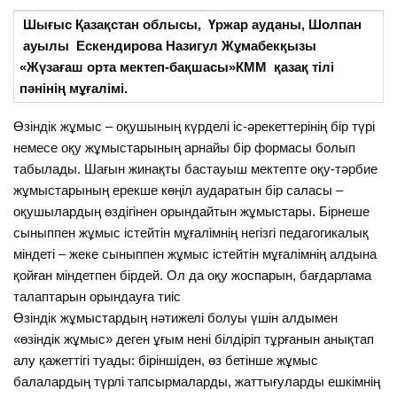
Шығыс Қазақстан облысы, Үржар ауданы, Шолпан
ауылы Ескендирова Назигул Жұмабекқызы
«Жүзағаш орта мектеп-бақшасы»КММ қазақ тілі
пәнінің мұғалімі.
Өзіндік жұмыс – оқушының күрделі іс-әрекеттерінің бір түрі
немесе оқу жұмыстарының арнайы бір формасы болып
табылады. Шағын жинақты бастауыш мектепте оқу-тәрбие
жұмыстарының ерекше көңіл аударатын бір саласы –
оқушылардың өздігінен орындайтын жұмыстары. Бірнеше
сыныппен жұмыс істейтін мұғалімнің негізгі педагогикалық
міндеті – жеке сыныппен жұмыс істейтін мұғалімнің алдына
қойған міндетпен бірдей. Ол да оқу жоспарын, бағдарлама
талаптарын орындауға тиіс
Өзіндік жұмыстардың нәтижелі болуы үшін алдымен
«өзіндік жұмыс» деген ұғым нені білдіріп тұрғанын анықтап
алу қажеттігі туады: біріншіден, өз бетінше жұмыс
балалардың түрлі тапсырмаларды, жаттығуларды ешкімнің