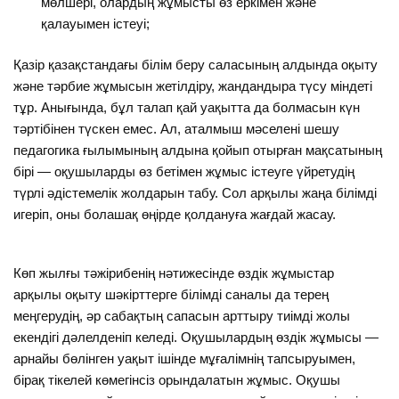
мөлшері, олардың жұмысты өз еркімен және
қалауымен істеуі;
Қазір қазақстандағы білім беру саласының алдында оқыту
және тәрбие жұмысын жетілдіру, жандандыра түсу міндеті
тұр. Анығында, бұл талап қай уақытта да болмасын күн
тәртібінен түскен емес. Ал, аталмыш мәселені шешу
педагогика ғылымының алдына қойып отырған мақсатының
бірі — оқушыларды өз бетімен жұмыс істеуге үйретудің
түрлі әдістемелік жолдарын табу. Сол арқылы жаңа білімді
игеріп, оны болашақ өңірде қолдануға жағдай жасау.
Көп жылғы тәжірибенің нәтижесінде өздік жұмыстар
арқылы оқыту шәкірттерге білімді саналы да терең
меңгерудің, әр сабақтың сапасын арттыру тиімді жолы
екендігі дәлелденіп келеді. Оқушылардың өздік жұмысы —
арнайы бөлінген уақыт ішінде мұғалімнің тапсыруымен,
бірақ тікелей көмегінсіз орындалатын жұмыс. Оқушы