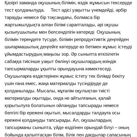
Қазіргі заманда оқушының білімін, өздік жұмысын тексеруде
тест қолданылуда. Тест әдісі уақытты үнемдейді, әрбір
тарауды немесе бір тоқсандағы, болмаса бір
жартыжылдықта алған білімі сарапталады, әрі оқушы
қызығушылығы мен белсенділігін көтереді Оқушының
білімін тереңдете түсуде, білімін репродуктивтік деңгейден
шығармашылық деңгейге көтеруде өз бетімен жұмыс істеуді
ұйымдастырудың маңызы зор. Әр сыныпта өткізілетін
сабаққа тиісінше уақыт бөлінуі оқушылардың өзіндік
тапсырмаларды ұқыпты орындауына көмектеседі.
Оқушыларға өздіктерінен жұмыс істету тек білімді бекіту
үшін ғана емес, жаңа материалды түсіндіруде де
қолданылады. Мысалы, мұғалім оқулықтан тиісті
материалды оқытады, онда не айтылғанын, қалай
қорытылуға болатынын ойлануды тапсырады немесе
белгілі бір ережені оқытып, мысалдарды талдауға осы
ережені қолдануды тапсырады. Ал, оқушылардың
тапсырманы сыныпта, үйде өздігінен орындай білуі – оның
бойында қалыптасқан білім, білік пен дағдылар сапасының