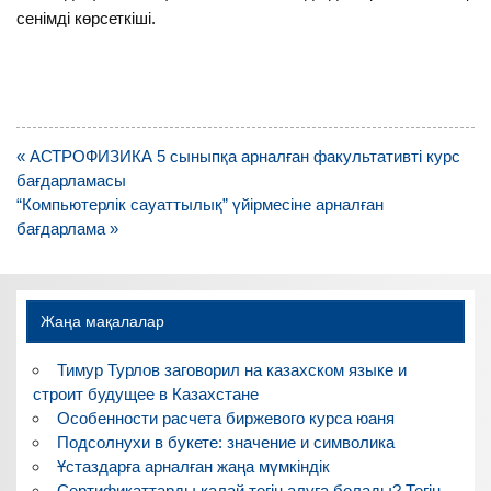
сенімді көрсеткіші.
Навигация
« АСТРОФИЗИКА 5 сыныпқа арналған факультативті курс
по
бағдарламасы
записям
“Компьютерлік сауаттылық” үйірмесіне арналған
бағдарлама »
Жаңа мақалалар
Тимур Турлов заговорил на казахском языке и
строит будущее в Казахстане
Особенности расчета биржевого курса юаня
Подсолнухи в букете: значение и символика
Ұстаздарға арналған жаңа мүмкіндік
Сертификаттарды қалай тегін алуға болады? Тегін