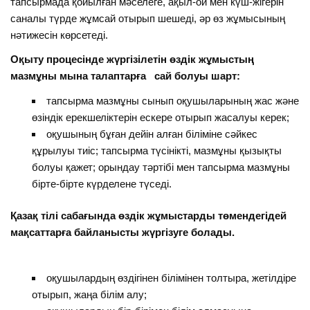
тапсырмада қойылған мәселеге, ақыл-ой мен күш-жігерін
саналы түрде жұмсай отырып шешеді, әр өз жұмысының
нәтижесін көрсетеді.
Оқыту процесінде жүргізілетін өздік жұмыстың
мазмұны мына талаптарға сай болуы шарт:
тапсырма мазмұны сынып оқушыларының жас және
өзіндік ерекшеліктерін ескере отырып жасалуы керек;
оқушының бұған дейін алған біліміне сәйкес
құрылуы тиіс; тапсырма түсінікті, мазмұны қызықты
болуы қажет; орындау тәртібі мен тапсырма мазмұны
бірте-бірте күрделене түседі.
Қазақ тілі сабағында өздік жұмыстарды төмендегідей
мақсаттарға байланысты жүргізуге болады.
оқушылардың өздігінен білімінен толтыра, жетілдіре
отырып, жаңа білім алу;