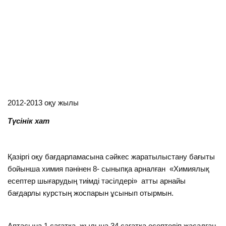
2012-2013 оқу жылы
Түсінік хат
Қазіргі оқу бағдарламасына сәйкес жаратылыстану бағыты
бойынша химия пәнінен 8- сыныпқа арналған «Химиялық
есептер шығарудың тиімді тәсілдері» атты арнайы
бағдарлы курстың жоспарын ұсынып отырмын.
Аптасына 1 сағатқа, жылына 34 сағатқа есептеліп жасалған.