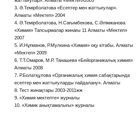
жаттығулар». Алматы «Мектеп»2009
Ә.Темірболатова «Есептер мен жаттығулар».
Алматы «Мектеп» 2004
Ә.Темірболатова, Н.Сағымбекова, С.Әлімжанова
«Химия» Тапсырмалар жинағы 11 Алматы «Мектеп»
2007
И.Нұғманов, Р.Мулкина «Химия» оқу кітабы. Алматы
«Мектеп» 2009
Т.Т.Омаров, М.Р. Танашева «Бейорганикалық химия»
Алматы 2008
Р.Болатқұлова «Органикалық химия сабақтарында
есептер мен жаттығуларды пайдалану». Алматы
Тест жинақтары 2003-2011жж
«Химия мектепте» журналы
«Химик анықтамалығы» журналы