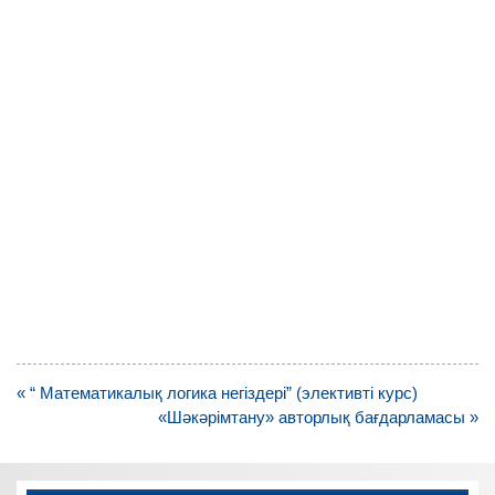
Навигация
« “ Математикалық логика негіздері” (элективті курс)
по
«Шәкәрімтану» авторлық бағдарламасы »
записям