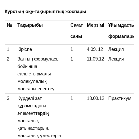
Курстың оқу-тақырыптық жоспары
№
Тақырыбы
Сағат
Мерзімі
Ұйымдастыр
саны
формалары
1
Кіріспе
1
4.09. 12
Лекция
2
Заттың формуласы
1
11.09.12
Лекция
бойынша
салыстырмалы
молекулалық
массаны есептеу.
3
Күрделі зат
1
18.09.12
Практикум
құрамындағы
элементтердің
массалық
қатынастарын,
массалық үлестерін