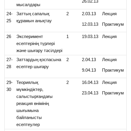
26.02.13
мысалдары
24-
Заттың сапалық
2
2.03.13
Лекция
25
құрамын анықтау
12.03.13
Практикум
26
Эксперимент
1
19.03.13
Лекция
есептерінің түрлері
және шығару тәсілдері
27-
Заттардың қоспасына
2
2.04.13
Лекция
28
есептер шығару
9.04.13
Практикум
29-
Теориялық
2
16.04.13
Лекция
30
мүмкіндіктер,
23.04.13
Практикум
салыстырғандағы
реакция өнімінің
шығымына
байланысты
есептеулер