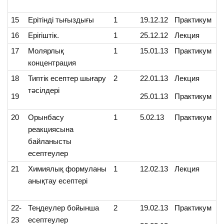
15
Ерітінді тығыздығы
1
19.12.12
Практикум
16
Ерігіштік.
1
25.12.12
Лекция
17
Молярлық
1
15.01.13
Практикум
концентрация
18
Типтік есептер шығару
2
22.01.13
Лекция
тәсілдері
19
25.01.13
Практикум
20
Орынбасу
1
5.02.13
Практикум
реакциясына
байланысты
есептеулер
21
Химиялық формуланы
1
12.02.13
Лекция
анықтау есептері
22-
Теңдеулер бойынша
2
19.02.13
Практикум
23
есептеулер