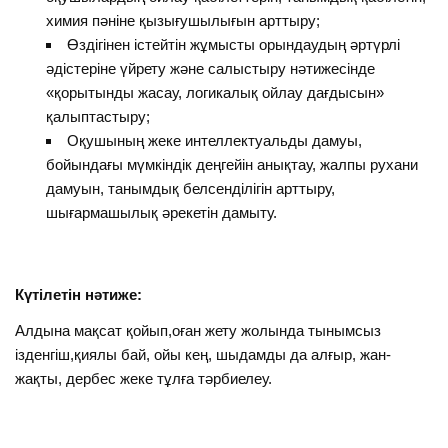
химия пәніне қызығушылығын арттыру;
Өздігінен істейтін жұмысты орындаудың әртүрлі
әдістеріне үйрету және салыстыру нәтижесінде
«қорытынды жасау, логикалық ойлау дағдысын»
қалыптастыру;
Оқушының жеке интеллектуальды дамуы,
бойындағы мүмкіндік деңгейін анықтау, жалпы рухани
дамуын, танымдық белсенділігін арттыру,
шығармашылық әрекетін дамыту.
Күтілетін нәтиже:
Алдына мақсат қойып,оған жету жолында тынымсыз
ізденгіш,қиялы бай, ойы кең, шыдамды да алғыр, жан-
жақты, дербес жеке тұлға тәрбиелеу.