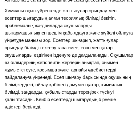
Химияны оқып-үйренгенде жаттығулар орындау мен
есептер шығарудың алған теориялық білімді бекітіп,
проблемалық жағдайларда оқушыларды
шығармашылықпен шешім қабылдауға және жүйелі ойлауға
үйретуде маңызы зор. Есептер шығарып, жаттығулар
орындау білімді тексеру ғана емес, сонымен қатар
оқушыларды өздігінен ізденуге де дағдыланады. Оқушылар
өз білімдерінің жетіспейтін жерлерін анықтап, онымен
жұмыс істеуге, қосымша және арнайы әдебиеттерді
пайдалануға үйренеді. Есеп шығару барысында оқушының
білімі,зердесі, ойлау қабілеті дамумен қатар, химиялық
білімді, заңдарды, құбылыстарды тереңірек түсінуі
қалыптасады. Кейбір есептерді шығарудың бірнеше
әдістері беріледі.