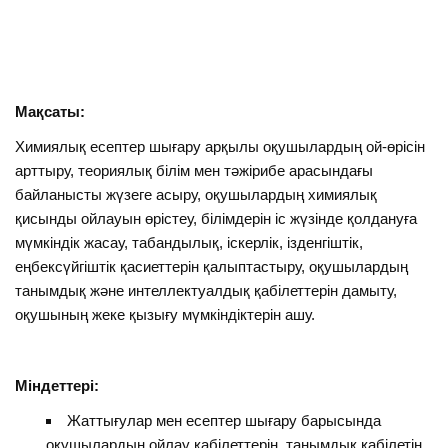
Мақсаты:
Химиялық есептер шығару арқылы оқушылардың ой-өрісін
арттыру, теориялық білім мен тәжірибе арасындағы
байланысты жүзеге асыру, оқушылардың химиялық
қисынды ойлауын өрістеу, білімдерін іс жүзінде қолдануға
мүмкіндік жасау, табандылық, іскерлік, ізденгіштік,
еңбексүйгіштік қасиеттерін қалыптастыру, оқушылардың
танымдық және интеллектуалдық қабілеттерін дамыту,
оқушының жеке қызығу мүмкіндіктерін ашу.
Міндеттері:
Жаттығулар мен есептер шығару барысында
оқушылардың ойлау қабілеттерін, танымдық қабілетін,