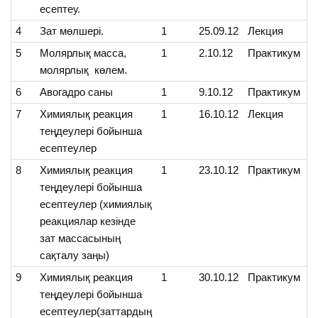
есептеу.
4
Зат мөлшері.
1
25.09.12
Лекция
5
Молярлық масса,
1
2.10.12
Практикум
молярлық көлем.
6
Авогадро саны
1
9.10.12
Практикум
7
Химиялық реакция
1
16.10.12
Лекция
теңдеулері бойынша
есептеулер
8
Химиялық реакция
1
23.10.12
Практикум
теңдеулері бойынша
есептеулер (химиялық
реакциялар кезінде
зат массасының
сақталу заңы)
9
Химиялық реакция
1
30.10.12
Практикум
теңдеулері бойынша
есептеулер(заттардың