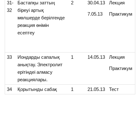
31-
Бастапқы заттың
2
30.04.13
Лекция
32
біреуі артық
7.05.13
Практикум
мөлшерде берілгенде
реакция өнімін
есептеу
33
Иондарды сапалық
1
14.05.13
Лекция
анықтау. Электролит
Практикум
ерітіндеі алмасу
реакциялары.
34
Қорытынды сабақ
1
21.05.13
Тест