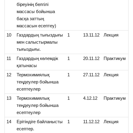
біреуінің белгілі
массасы бойынша
басқа заттың
массасын есептеу)
10
Газдардың тығыздығы
1
13.11.12
Лекция
мен салыстырмалы
тығыздығы.
11
Газдардың көлемдік
1
20.11.12
Практикум
қатынасы
12
Термохимиялық
1
27.11.12
Лекция
теңдеулер бойынша
есептеулер
13
Термохимиялық
1
4.12.12
Практикум
теңдеулер бойынша
есептеулер
14
Ерітіндіге байланысты
1
11.12.12
Лекция
есептер.