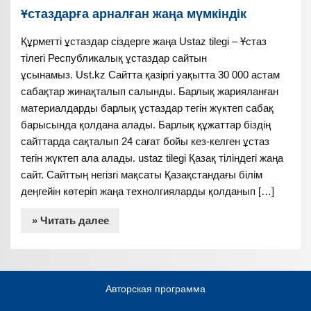
Ұстаздарға арналған жаңа мүмкіндік
Құрметті ұстаздар сіздерге жаңа Ustaz tilegi – Ұстаз
тілегі Республикалық ұстаздар сайтын
ұсынамыз. Ust.kz Сайтта қазіргі уақытта 30 000 астам
сабақтар жинақталып салынды. Барлық жарияланған
материалдарды барлық ұстаздар тегін жүктеп сабақ
барысында қолдана алады. Барлық құжаттар біздің
сайттарда сақталып 24 сағат бойы кез-келген ұстаз
тегін жүктеп ала алады. ustaz tilegi Қазақ тіліндегі жаңа
сайт. Сайттың негізгі мақсаты Қазақстандағы білім
деңгейін көтеріп жаңа технолгияларды қолданып […]
» Читать далее
Авторская программа