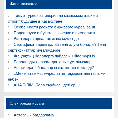
Жаңа мақалалар
Тимур Турлов заговорил на казахском языке и
строит будущее в Казахстане
Особенности расчета биржевого курса юаня
Подсолнухи в букете: значение и символика
Ұстаздарға арналған жаңа мүмкіндік
Сертификаттарды қалай тегін алуға болады? Тегін
сертификаттар мұғалімдерге
Жаңғақтың балаларға пайдасын біле жүріңіз
Балаларды жарнамадан алыс ұстаңыздар
Африкадағы балалар неліктен тез жетіледі?
«Менің атам – шежіре» атты тақырыптағы ғылыми
еңбек
АНА ТІЛІМ: Бала тәрбиесіндегі орны
Электронды мұрағат
Авторлық бағдарлама