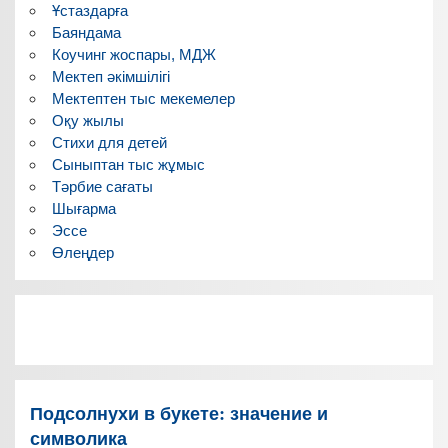
Ұстаздарға
Баяндама
Коучинг жоспары, МДЖ
Мектеп әкімшілігі
Мектептен тыс мекемелер
Оқу жылы
Стихи для детей
Сыныптан тыс жұмыс
Тәрбие сағаты
Шығарма
Эссе
Өлеңдер
Подсолнухи в букете: значение и
символика