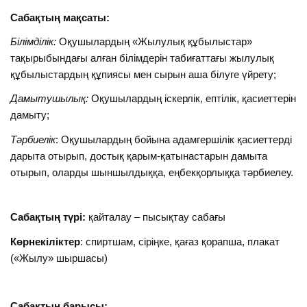
Сабақтың мақсаты:
Білімділік:
Оқушылардың «Жылулық құбылыстар»
тақырыбындағы алған білімдерін табиғаттағы жылулық
құбылыстардың құпиясы мен сырын аша білуге үйрету;
Дамытушылық:
Оқушылардың іскерлік, ептілік, қасиеттерін
дамыту;
Тәрбиелік
: Оқушылардың бойына адамгершілік қасиеттерді
дарыта отырып, достық қарым-қатынастарын дамыта
отырып, оларды шыншылдыққа, еңбекқорлыққа тәрбиелеу.
Сабақтың түрі:
қайталау – пысықтау сабағы
Көрнекіліктер
: спиртшам, сіріңке, қағаз қорапша, плакат
(«Жылу» шыршасы)
Сабақтың барысы: