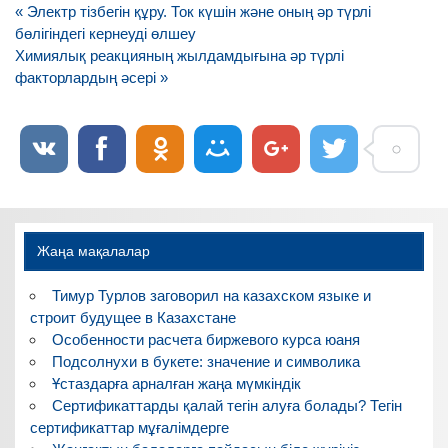
Навигация
« Электр тізбегін құру. Ток күшін және оның әр түрлі
по
бөлігіндегі кернеуді өлшеу
записям
Химиялық реакцияның жылдамдығына әр түрлі
факторлардың әсері »
Жаңа мақалалар
Тимур Турлов заговорил на казахском языке и
строит будущее в Казахстане
Особенности расчета биржевого курса юаня
Подсолнухи в букете: значение и символика
Ұстаздарға арналған жаңа мүмкіндік
Сертификаттарды қалай тегін алуға болады? Тегін
сертификаттар мұғалімдерге