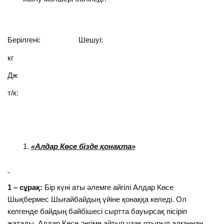
Берілгені: Шешуі:
кг
Дж
т/к:
«Алдар Көсе бізде қонақта»
1 – сұрақ:
Бір күні аты әлемге айгілі Алдар Көсе
Шықбермес Шығайбайдың үйіне қонаққа келеді. Ол
келгенде байдың бәйбішесі сыртта бауырсақ пісіріп
жатады. Алдар Көсе әңгіме айтып ұзақ отырып алғаннан