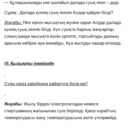
— Құлақшынымды кие шығайын далада суық екен – деді.
Сұрақ
: Далада күннің суық екенін Алдар қайдан білді?
Жауабы:
Үйге кірген мысықтың жүніне қарап Алдар далада
күннің суық екенін білді. Күн суықта барлық жануарлар,
соның ішінде мысықта жүнін үрпитіп, торсыйтады даоның
арасына көбірек ауа жинайды. Ауа жылуды нашар өткізеді.
VІ. Қызықты тәжірибе
Суды қағаз каробкада қайнатуға бола ма?
Жауабы
: Жылу бірден электрплитадан немесе
спиртшамның жалынынан суға беріледі. Қағаз корабтың
температурасы жану температурасына жетіп үлгермейді.