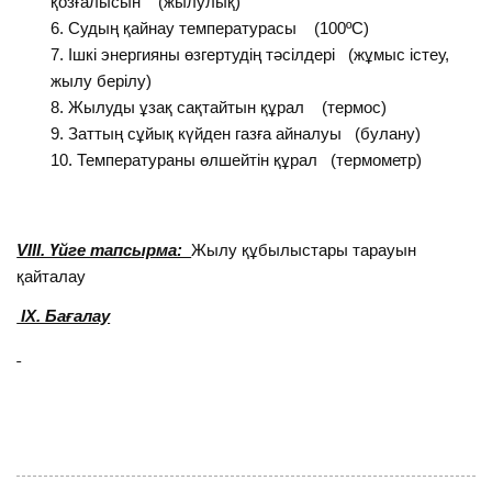
қозғалысын (жылулық)
Судың қайнау температурасы (100ºС)
Ішкі энергияны өзгертудің тәсілдері (жұмыс істеу,
жылу берілу)
Жылуды ұзақ сақтайтын құрал (термос)
Заттың сұйық күйден газға айналуы (булану)
Температураны өлшейтін құрал (термометр)
VІІІ. Үйге тапсырма:
Жылу құбылыстары тарауын
қайталау
ІХ. Бағалау