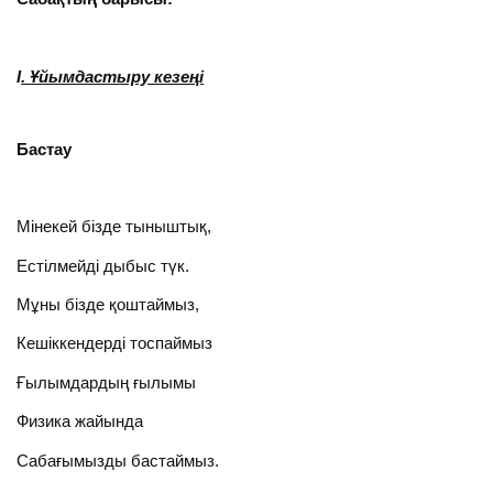
І
. Ұйымдастыру кезеңі
Бастау
Мінекей бізде тыныштық,
Естілмейді дыбыс түк.
Мұны бізде қоштаймыз,
Кешіккендерді тоспаймыз
Ғылымдардың ғылымы
Физика жайында
Сабағымызды бастаймыз.