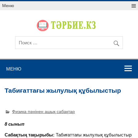
Меню
МЕНЮ
Табиғаттағы жылулық құбылыстыр
Физика пәнінен ашық сабақтар
8 сынып
Сабақтың тақырыбы:
Табиғаттағы жылулық құбылыстыр