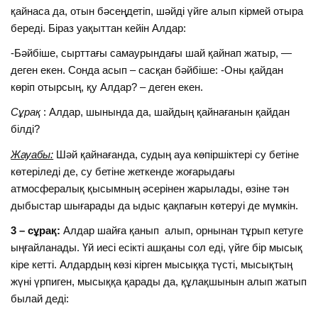
қайнаса да, отын бәсеңдетіп, шәйді үйге алып кірмей отыра
береді. Біраз уақыттан кейін Алдар:
-Бәйбіше, сырттағы самаурындағы шай қайнап жатыр, —
деген екен. Сонда асып – сасқан бәйбіше: -Оны қайдан
көріп отырсың, қу Алдар? – деген екен.
Сұрақ
: Алдар, шынында да, шайдың қайнағанын қайдан
білді?
Жауабы:
Шәй қайнағанда, судың ауа көпіршіктері су бетіне
көтеріледі де, су бетіне жеткенде жоғарыдағы
атмосфералық қысымның әсерінен жарылады, өзіне тән
дыбыстар шығарады да ыдыс қақпағын көтеруі де мүмкін.
3 – сұрақ:
Алдар шайға қанып алып, орнынан тұрып кетуге
ыңғайланады. Үй иесі есікті ашқаны сол еді, үйге бір мысық
кіре кетті. Алдардың көзі кірген мысыққа түсті, мысықтың
жүні үрпиген, мысыққа қарады да, құлақшынын алып жатып
былай деді: