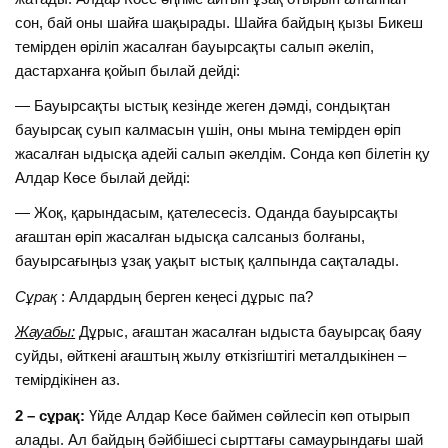
сон, бай оны шайға шақырады. Шайға байдың қызы Бикеш
темірден өріліп жасалған бауырсақты салып әкеліп,
дастарханға қойып былай дейді:
— Бауырсақты ыстық кезінде жеген дәмді, сондықтан
бауырсақ суып калмасын үшін, оны мына темірден өріп
жасалған ыдысқа адейі салып әкелдім. Сонда көп білетін қу
Алдар Көсе былай дейді:
— Жоқ, қарындасым, қателесесіз. Оданда бауырсақты
ағаштан өріп жасалған ыдысқа салсаныз болғаны,
бауырсағыңыз ұзақ уақыт ыстық қалпында сақталады.
Сұрақ
: Алдардың берген кеңесі дұрыс па?
Жауабы:
Дұрыс, ағаштан жасалған ыдыста бауырсақ баяу
суйды, өйткені ағаштың жылу өткізгіштігі металдыкінен –
темірдікінен аз.
2 – сұрақ:
Үйде Алдар Көсе баймен сөйлесіп көп отырып
алады. Ал байдың бәйбішесі сырттағы самаурындағы шай