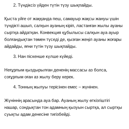
Түндіксіз үйден түтін түзу шықпайды.
Қыста уйге от жаққанда пеш, самауыр жақсы жануы үшін
түндікті ашып, салқын ауаның кіріп, ластанған жылы ауаны
сыртқа айдатқан. Конвекция құбылысы салқын ауа ауыр
болғандықтан төмен түседі де, қызған жеңіл ауаны жоғары
айдайды, яғни түтін түзу шықпайды.
Нан піскенше күлше күйеді.
Неғұрлым қыздырылған дененің массасы аз болса,
соғұрлым оған аз жылу беру керек.
Тонның жылуы терісінен емес – жүнінен.
Жүніннің арасында ауа бар. Ауаның жылу өткізгіштігі
нашар, сондықтан тон адамның қызуын сыртқа, ал сыртқы
суықты адам денесіне тигізбейді.