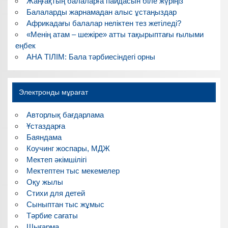
Жаңғақтың балаларға пайдасын біле жүріңіз
Балаларды жарнамадан алыс ұстаңыздар
Африкадағы балалар неліктен тез жетіледі?
«Менің атам – шежіре» атты тақырыптағы ғылыми
еңбек
АНА ТІЛІМ: Бала тәрбиесіндегі орны
Электронды мұрағат
Авторлық бағдарлама
Ұстаздарға
Баяндама
Коучинг жоспары, МДЖ
Мектеп әкімшілігі
Мектептен тыс мекемелер
Оқу жылы
Стихи для детей
Сыныптан тыс жұмыс
Тәрбие сағаты
Шығарма