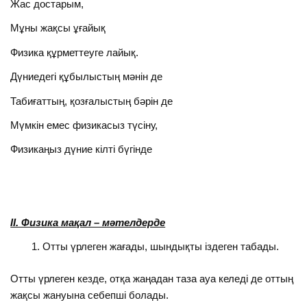
Жас достарым,
Мұны жақсы ұғайық
Физика құрметтеуге лайық.
Дүниедегі құбылыстың мәнін де
Табиғаттың, қозғалыстың бәрін де
Мүмкін емес физикасыз түсіну,
Физикаңыз дүние кілті бүгінде
ІІ. Физика мақал – мәтелдерде
Отты үрлеген жағады, шындықты іздеген табады.
Отты үрлеген кезде, отқа жаңадан таза ауа келеді де оттың
жақсы жануына себепші болады.