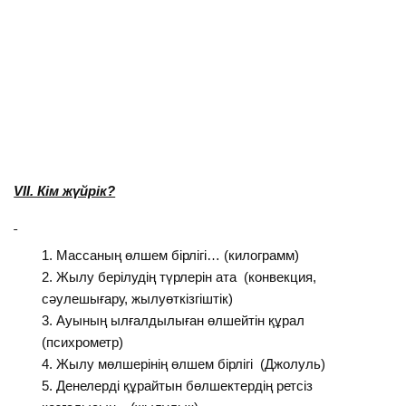
VІІ. Кім жүйрік?
Массаның өлшем бірлігі… (килограмм)
Жылу берілудің түрлерін ата (конвекция,
сәулешығару, жылуөткізгіштік)
Ауының ылғалдылыған өлшейтін құрал
(психрометр)
Жылу мөлшерінің өлшем бірлігі (Джолуль)
Денелерді құрайтын бөлшектердің ретсіз