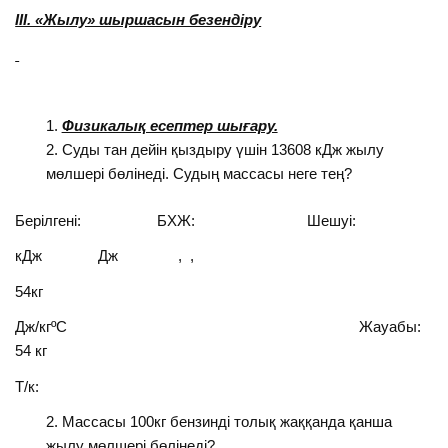
ІІІ. «Жылу» шыршасын безендіру
Физикалық есептер шығару.
Суды тан дейін қыздыру үшін 13608 кДж жылу
мөлшері бөлінеді. Судың массасы неге тең?
Берілгені: БХЖ: Шешуі:
кДж Дж , ,
54кг
Дж/кгºС Жауабы:
54 кг
Т/к:
Массасы 100кг бензинді толық жаққанда қанша
жылу мөлшері бөлінеді?