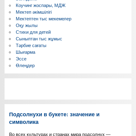
Коучинг жоспары, МДЖ
Мектеп әкімшілігі
Мектептен тыс мекемелер
Оқу жылы
Стихи для детей
Сыныптан тыс жұмыс
Тәрбие сағаты
Шығарма
Эссе
Өлеңдер
Подсолнухи в букете: значение и
символика
Во всех культурах и странах мира подсолнух —