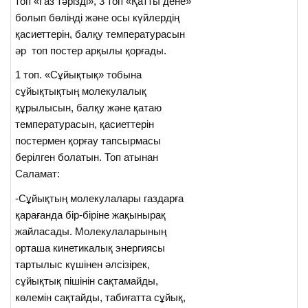
топ «Газ тәрізді», 3 топ «Қатты дене»
болып бөлінді және осы күйлердің
қасиеттерін, балқу температурасын
әр топ постер арқылы қорғады.
1 топ. «Сұйықтық» тобына
сұйықтықтың молекулалық
құрылысын, балқу және қатаю
температурасын, қасиеттерін
постермен қорғау тапсырмасы
берілген болатын. Топ атынан
Саламат:
-Сұйықтың молекулалары газдарға
қарағанда бір-біріне жақынырақ
жайласады. Молекулаларының
орташа кинетикалық энергиясы
тартылыс күшінен әлсізірек,
сұйықтық пішінін сақтамайды,
көлемін сақтайды, табиғатта сұйық,