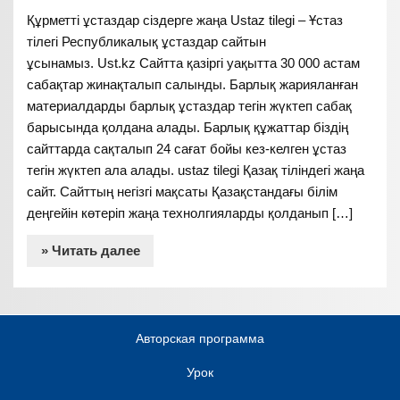
Құрметті ұстаздар сіздерге жаңа Ustaz tilegi – Ұстаз
тілегі Республикалық ұстаздар сайтын
ұсынамыз. Ust.kz Сайтта қазіргі уақытта 30 000 астам
сабақтар жинақталып салынды. Барлық жарияланған
материалдарды барлық ұстаздар тегін жүктеп сабақ
барысында қолдана алады. Барлық құжаттар біздің
сайттарда сақталып 24 сағат бойы кез-келген ұстаз
тегін жүктеп ала алады. ustaz tilegi Қазақ тіліндегі жаңа
сайт. Сайттың негізгі мақсаты Қазақстандағы білім
деңгейін көтеріп жаңа технолгияларды қолданып […]
» Читать далее
Авторская программа
Урок