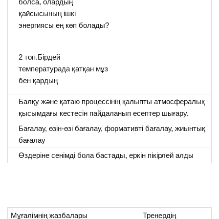
болса, олардың
қайсысының ішкі
энергиясы ең көп болады?
2 топ.Бірдей
температурада қатқан мұз
бен қардың
Балқу және қатаю процессінің қалыпты атмосфералық
қысымдағы кестесін пайдаланып есептер шығару.
Бағалау, өзін-өзі бағалау, формативті бағалау, жиынтық
бағалау
Өздеріне сенімді бола бастады, еркін пікірлей алды
Мұғалімнің жазбалары
Тренердің