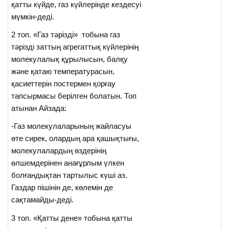
қатты күйде, газ күйлерінде кездесуі
мүмкін-деді.
2 топ. «Газ тәрізді» тобына газ
тәрізді заттың агрегаттық күйлерінің
молекулалық құрылысын, балқу
және қатаю температурасын,
қасиеттерін постермен қорғау
тапсырмасы берілген болатын. Топ
атынан Айзада:
-Газ молекулаларының жайласуы
өте сирек, олардың ара қашықтығы,
молекулалардың өздерінің
өлшемдерінен анағұрлым үлкен
болғандықтан тартылыс күші аз.
Газдар пішінін де, көлемін де
сақтамайды-деді.
3 топ. «Қатты дене» тобына қатты