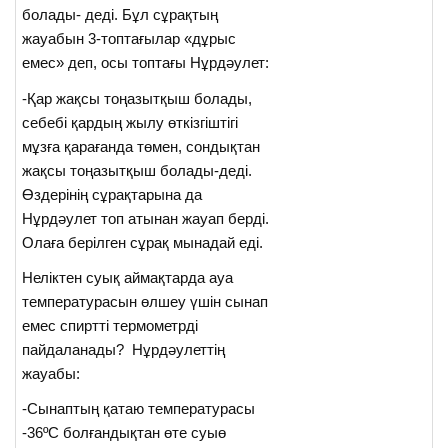
болады- деді. Бұл сұрақтың
жауабын 3-топтағылар «дұрыс
емес» деп, осы топтағы Нұрдәулет:
-Қар жақсы тоңазытқыш болады,
себебі қардың жылу өткізгіштігі
мұзға қарағанда төмен, сондықтан
жақсы тоңазытқыш болады-деді.
Өздерінің сұрақтарына да
Нұрдәулет топ атынан жауап берді.
Олаға берілген сұрақ мынадай еді.
Неліктен суық аймақтарда ауа
температурасын өлшеу үшін сынап
емес спиртті термометрді
пайдаланады? Нұрдәулеттің
жауабы:
-Сынаптың қатаю температурасы
-36ºC болғандықтан өте суыө