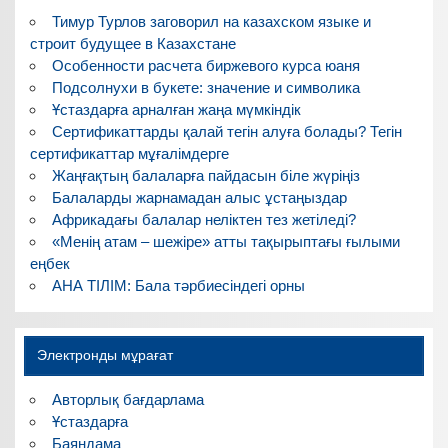
Тимур Турлов заговорил на казахском языке и
строит будущее в Казахстане
Особенности расчета биржевого курса юаня
Подсолнухи в букете: значение и символика
Ұстаздарға арналған жаңа мүмкіндік
Сертификаттарды қалай тегін алуға болады? Тегін
сертификаттар мұғалімдерге
Жаңғақтың балаларға пайдасын біле жүріңіз
Балаларды жарнамадан алыс ұстаңыздар
Африкадағы балалар неліктен тез жетіледі?
«Менің атам – шежіре» атты тақырыптағы ғылыми
еңбек
АНА ТІЛІМ: Бала тәрбиесіндегі орны
Электронды мұрағат
Авторлық бағдарлама
Ұстаздарға
Баяндама