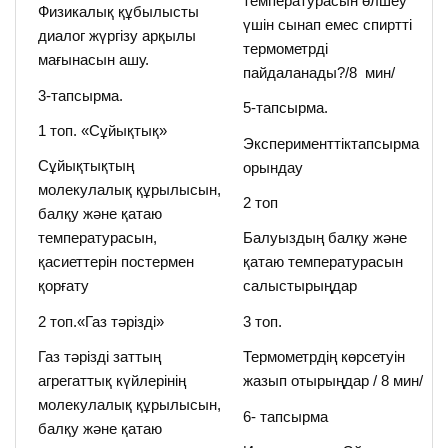
температурасын өлшеу
Физикалық құбылысты
үшін сынап емес спиртті
диалог жүргізу арқылы
термометрді
мағынасын ашу.
пайдаланады?/8 мин/
3-тапсырма.
5-тапсырма.
1 топ. «Сұйықтық»
Эксперименттіктапсырма
Сұйықтықтың
орындау
молекулалық құрылысын,
2 топ
балқу және қатаю
температурасын,
Балуыздың балқу және
қасиеттерін постермен
қатаю температурасын
қорғату
салыстырыңдар
2 топ.«Газ тәрізді»
3 топ.
Газ тәрізді заттың
Термометрдің көрсетуін
агрегаттық күйлерінің
жазып отырыңдар / 8 мин/
молекулалық құрылысын,
6- тапсырма
балқу және қатаю