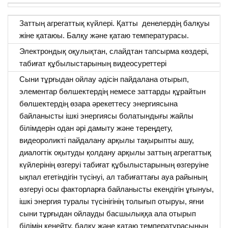
Заттың агрегаттық күйлері. Қатты денелердің балқуы
жіне қатаюы. Балқу және қатаю температурасы.
Электрондық оқулықтан, слайдтан тапсырма көздері,
табиғат құбылыстарының видеосуреттері
Сыни тұрғыдан ойлау әдісін пайдалана отырып,
элементар бөлшектердің немесе заттарды құрайтын
бөлшектердің өзара әрекеттесу энергиясына
байланысты ішкі энергиясы болатындығы жайлы
білімдерін одан әрі дамыту және тереңдету,
видеороликті пайдалану арқылы тақырыпты ашу,
диалогтік оқытуды қолдану арқылы заттың агрегаттық
күйлерінің өзгеруі табиғат құбылыстарының өзгеруіне
ықпал ететіндігін түсінуі, ал табиғаттағы ауа райының
өзгеруі осы факторларға байланысты екендігін ұғынуы,
ішкі энергия туралы түсінігінің толығып отыруы, яғни
сыни тұрғыдан ойлауды басшылыққа ала отырып
білімін кеңейту, балқу және қатаю температурасынын