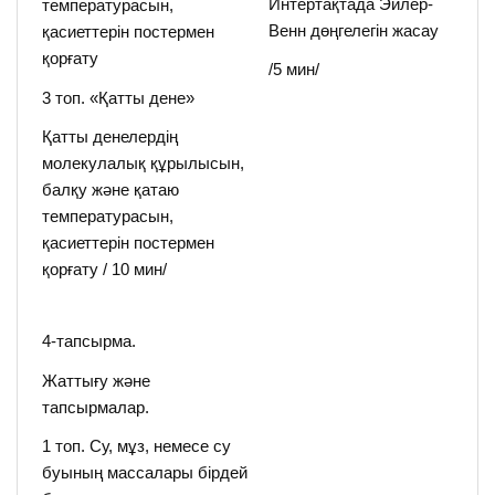
Интертақтада Эйлер-
температурасын,
Венн дөңгелегін жасау
қасиеттерін постермен
қорғату
/5 мин/
3 топ. «Қатты дене»
Қатты денелердің
молекулалық құрылысын,
балқу және қатаю
температурасын,
қасиеттерін постермен
қорғату / 10 мин/
4-тапсырма.
Жаттығу және
тапсырмалар.
1 топ. Су, мұз, немесе су
буының массалары бірдей