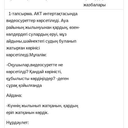
жазбалары
1-тапсырма. АКТ интертақтасында
видеосуреттер көрсетіледі. Ауа
райының жылынуынан қардың, өзен-
көлдердегі сулардың еруі, мұз
айдыны,шәйнектегі судың буланып
жатырған көрінісі
көрсетіледі.Мұғалім:
-Оқушылар,видеосуретте не
көрсетілді? Қандай көріністі,
құбылысты көрдіңіздер? -деген
сұрақ қойылғанда
Айдана:
-Күннің жылынып жатқанын, қардың
еріп жатқанын көрдік.
Нұрдәулет: