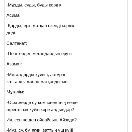
-Мұзды, суды, буды көрдік.
Асима:
-Қарды, еріп жатқан өзенді көрдік.-
деді.
Салтанат:
-Пештердегі металдардың еруін
Азамат:
-Металдарды құйып, әртүрлі
заттарды жасап жатқандығын
Мұғалім:
-Осы жерде су компонентінің неше
агрегаттық күйін көре алдыңдар?
Иә, сен не деп ойлайсың, Айзада?
-Мұз, су, бу, яғни, заттың үш күйі