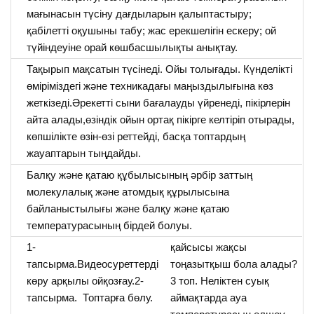
мағынасын түсіну дағдыларын қалыптастыру;
қабілетті оқушыны табу; жас ерекшелігін ескеру; ой
түйіндеуіне орай көшбасшылықты анықтау.
Тақырып мақсатын түсінеді. Ойы толығады. Күнделікті
өміріміздегі және техникадағы маңыздылығына көз
жеткізеді.Әрекетті сыни бағалауды үйренеді, пікірлерін
айта алады,өзіндік ойын ортақ пікірге келтіріп отырады,
көпшілікте өзін-өзі реттейді, басқа топтардың
жауаптарын тыңдайды.
Балқу және қатаю құбылысының әрбір заттың
молекулалық және атомдық құрылысына
байланыстылығы және балқу және қатаю
температурасының бірдей болуы.
1-
қайсысы жақсы
тапсырма.Видеосуреттерді
тоңазытқыш бола алады?
көру арқылы ойқозғау.2-
3 топ. Неліктен суық
тапсырма. Топтарға бөлу.
аймақтарда ауа