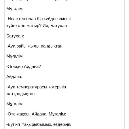
Мұғалім:
-Неліктен олар бір күйден екінші
күйге өтіп жатыр? Ия, Батухан
Батухан:
-Ауа райы жылынғандықтан
Мұғалім:
-Яғни,иә Айдана?
Айдана:
-Ауа температурасы көтеріліп
жатқандықтан
Мұғалім:
-Өте жақсы, Айдана. Мұғалім:
-Бүгінгі тақырыбымыз, өздеріңіз