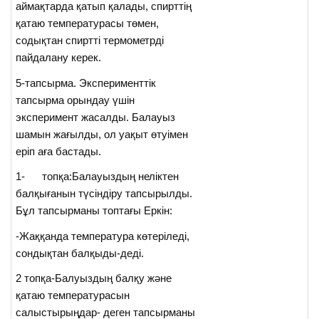
аймақтарда қатып қалады, спирттің
қатаю температурасы төмен,
содықтан спиртті термометрді
пайдалану керек.
5-тапсырма. Эксперименттік
тапсырма орындау үшін
эксперимент жасалды. Балауыз
шамын жағылды, ол уақыт өтуімен
еріп аға бастады.
1- топқа:Балауыздың неліктен
балқығанын түсіндіру тапсырылды.
Бұл тапсырманы топтағы Еркін:
-Жаққанда температура көтеріледі,
сондықтан балқыды-деді.
2 топқа-Балуыздың балқу және
қатаю температурасын
салыстырыңдар- деген тапсырманы