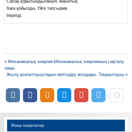
Сабақ қорытындыланып, жиынтық
баға қойылды. Үйге тапсырма
берілді.
Навигация
« Механикалық энергия.Механикалық энергияның сақталу
по
заңы.
записям
Жылу қозғалтқыштарын жетілдіру жолдары. Тоңазытқыш »
Жаңа мақалалар