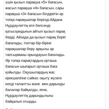
үшін қызыл парақша «5» бағасын,
жасыл парақша «4» бағасын, сары
парақша «3» бағасын білдіретін әр
топқа парақшалар берілді.Айдана
Нұрдәулеттің өте белсенді
қатысқандығын айтып қызыл парақ
берді. Айзада да қызыл парақ беріп
бағалады, топтар бір-біріне
парақшалар беру арқылы әр
тапсырманы орындауын бағалады.
Әр топқа парақтардың орташа
бағасын шығарып орташа баға
қойылды. Оқушылардың жас
ерекшелігіне сәйкес оқыту жүзеге
келді талантты және мен дарынды
балалар байқалды, яғни,
Нұрдәулеттің дарындылығы
байқалып отырды.