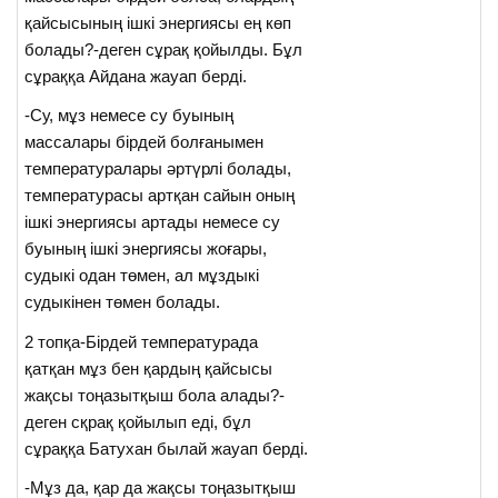
қайсысының ішкі энергиясы ең көп
болады?-деген сұрақ қойылды. Бұл
сұраққа Айдана жауап берді.
-Су, мұз немесе су буының
массалары бірдей болғанымен
температуралары әртүрлі болады,
температурасы артқан сайын оның
ішкі энергиясы артады немесе су
буының ішкі энергиясы жоғары,
судыкі одан төмен, ал мұздыкі
судыкінен төмен болады.
2 топқа-Бірдей температурада
қатқан мұз бен қардың қайсысы
жақсы тоңазытқыш бола алады?-
деген сқрақ қойылып еді, бұл
сұраққа Батухан былай жауап берді.
-Мұз да, қар да жақсы тоңазытқыш