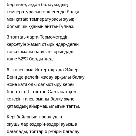
бергенде, аққан балауыздың
температурасын өлшегенде балқу
мен қатаю температурасы жуық
болып шыққанын айтты-Гүлназ.
3 топтағыларға-Термометрдің
көрсетуін жазып отырыңдар-деген
тапсырманы барлығы орындады
және 52ºC болды-деді.
6– тапсырма.Интертақтада Эйлер-
Венн дөңгелегін жасау арқылы балқу
және қатаюды салыстыру керек
болатын. 1- топтан Салтанат қол
көтеріп тапсырманы балқу және
қатаюдың айырмашылығын тапты.
Кері байланыс жасау үшін
оқушылар өздерін-өздері ауызша
бағалады, топтар бір-бірін бағалау