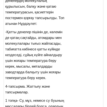
денелердің молекулалық
құрылысын, балқу және қатаю
температурасын, қасиеттерін
постермен қорғау тапсырылды. Топ
атынан Нұрдәулет:
-Қатты денелер пішінін де, көлемін
де қатаң сақтайды, атомдары мен
молекулалары тығыз жайласады,
табиғатта көбінесе қатты күйінде
кездеседі, сұйық күйге айналдыру
үшін жоғары температура беру
керек, мысалы, металдарды
заводтарда балқыту үшін жоғары
температура беру керек.
4-тапсырма. Жаттығу және
тапсырмалар.
1 топқа- Су, мұз, немесе су буының
массалары бірдей болса, олардың