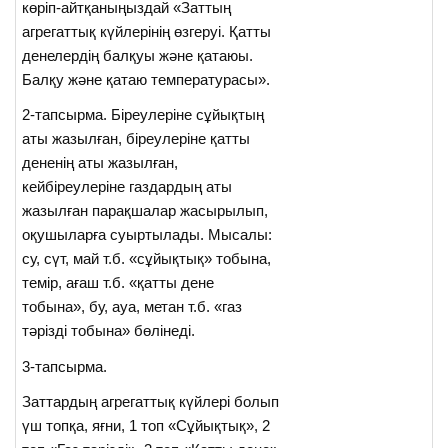
көріп-айтқаныңыздай «Заттың
агрегаттық күйлерінің өзгеруі. Қатты
денелердің балқуы және қатаюы.
Балқу және қатаю температурасы».
2-тапсырма. Біреулеріне сұйықтың
аты жазылған, біреулеріне қатты
дененің аты жазылған,
кейбіреулеріне газдардың аты
жазылған парақшалар жасырылып,
оқушыларға суыртылады. Мысалы:
су, сүт, май т.б. «сұйықтық» тобына,
темір, ағаш т.б. «қатты дене
тобына», бу, ауа, метан т.б. «газ
тәрізді тобына» бөлінеді.
3-тапсырма.
Заттардың агрегаттық күйлері болып
үш топқа, яғни, 1 топ «Сұйықтық», 2