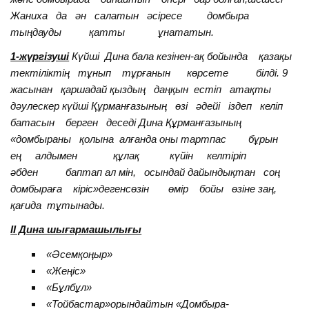
Жаниха да ән салатын әсіресе домбыра
тыңдауды қатты ұнататын.
1-жүргізуші
Күйші Дина бала кезінен-ақ бойында қазақы
тектіліктің тұнып тұрғанын көрсете білді. 9
жасынан қаршадай қыздың даңқын естіп атақты
дәулескер күйші Құрманғазының өзі әдейі іздеп келіп
батасын берген деседі Дина Құрманғазының
«домбыраны қолына алғанда оны тартпас бұрын
ең алдымен құлақ күйін келтіріп
әбден баптап ал мін, осындай дайындықтан соң
домбыраға кіріс»дегенсөзін өмір бойы өзіне заң,
қағида тұтынады.
II Дина шығармашылығы
«Әсемқоңыр»
«Жеңіс»
«
Бұлбұл
»
«Тойбастар»орындайтын «
Домбыра-