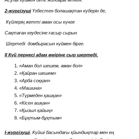
2-жүргізуші
Үзбестен болашақтан күдерін де,
Күйлерің жетті аман осы күнге
Сақтаған кеудесіне ғасыр сырын
Шертеді домбырасын күймен бірге.
II Күй пернесі адам өміріне сыр шертеді.
«
Аман бол шешем, аман бол
»
«Қайран шешем»
«
Арба соққан
»
«
Машина
»
«
Түрмеден қашқан
»
«
Кісен ашқан
»
«
Қызыл қайың
»
«Бұқтым-бұқтым»
I-жүргізуші
. Күйші басындағы қйындықтар мен ең