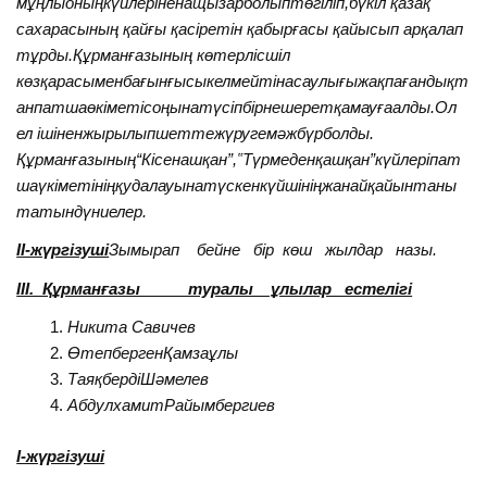
мұңлыоныңкүйлеріненащызарболыптөгіліп,бүкіл қазақ
сахарасының қайғы қасіретін қабырғасы қайысып арқалап
тұрды.Құрманғазының көтерлісшіл
көзқарасыменбағынғысыкелмейтінасаулығыжақпағандықт
анпатшаөкіметісоңынатүсіпбірнешеретқамауғаалды.Ол
ел ішіненжырылыпшеттежүругемәжбүрболды.
Құрманғазының“Кісенашқан”,‟Түрмеденқашқан”күйлеріпат
шаүкіметініңқудалауынатүскенкүйшініңжанайқайынтаны
татындүниелер.
II-жүргізуші
Зымырап бейне бір көш жылдар назы.
III. Құрманғазы туралы ұлылар естелігі
Никита Савичев
ӨтепбергенҚамзаұлы
ТаяқбердіШәмелев
АбдулхамитРайымбергиев
I-жүргізуші