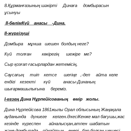
8.Құрманғазының шәкірті Динаға домбырасын
ұсынуы
II-бөлімКүй анасы -Дина.
II-жүргізуші
Домбыра мұнша шешен болдың неге?
Күй толған көкірегің шежіре ме?
Сыр қозғап ғасырлардан жетемісің,
Саусағың тиіп кетсе шеғіңе ,-деп айта келе
ендігі кезекті күй анасы-Динаның
шығармашылығына береміз.
I-кезең
Дина Нұрпейісованың өмір жолы.
Дина Нұрпейісова 1861жылы Орал облысының Жаңақала
ауданында дүниеге келген.ӘкесіКенже мал бағушы,жас
кезінде күреспен айналысқан,атпен шабатын
және домбырада ойнайтын өнері бар болған,шешесі