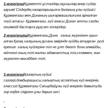
1-жүргізуші
Құрметті ұстаздар,оқушылар,өнер сүйер
қауым! Сіздердің назарларыңызға даланың ұлы күйшісі
Құрманғазы мен Динаның шығармашылығына арналған
«күй атасы- Құрманғазы, күй анасы Дина» атты сазды
кешімізді бастауға рұқсат етіңіздер.
2-жүргізушіші
Құрманғазы,Дина халық жүрегінен орын
алған.Қазақ халқының рухани өмірінде күйдің атқарған ролі
ерекше .халық күйлеріне тіл не ұлт бөгет бола алмайды,
өйткені оның тілі-жалпы адамзаттық тіл,сезіммен, жан
жүрекпен махаббат тілі.
1-жүргізуші
Қазақтың күйші
сазгері,домбырашысы,халықтық аспаптық күй өнерінің
классигі Құрманғазы Сағырбайұлы күй өнерінін дамытуда
зор еңбек сіңірген ұлы дарын иесі