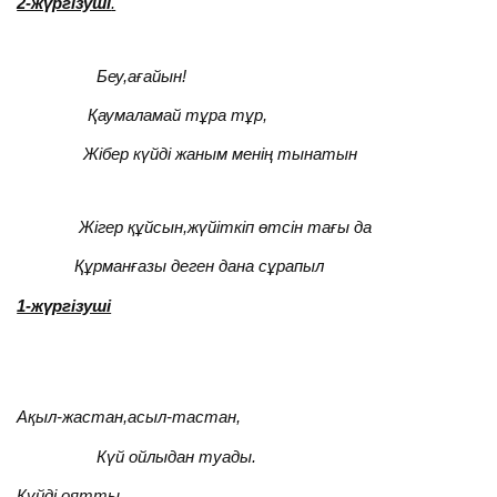
2-жүргізуші
.
Беу,ағайын!
Қаумаламай тұра тұр,
Жібер күйді жаным менің тынатын
Жігер құйсын,жүйіткіп өтсін тағы да
Құрманғазы деген дана сұрапыл
1-жүргізуші
Ақыл-жастан,асыл-тастан,
Күй ойлыдан туады.
Күйді оятты,