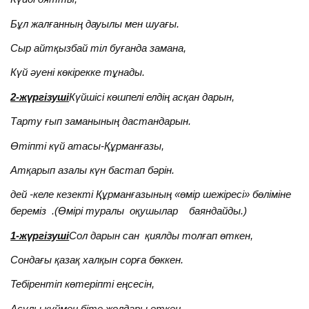
Бұл жалғанның дауылы мен шуағы.
Сыр айтқызбай тіл буғанда замана
,
Күй әуені көкірекке тұнады.
2-жүргізуші
Күйшісі көшпелі елдің асқан дарын,
Тарту ғып заманының дастандарын.
Өтіпті күй атасы-Құрманғазы,
Атқарып азалы күн бастап бәрін.
дей -келе кезекті Құрманғазының «өмір шежіресі» бөліміне
береміз .(Өмірі туралы оқушылар баяндайды.)
1-жүргізуші
Сол дарын сан қиялды толғап өткен,
Сондағы қазақ халқын сорға бөккен.
Тебірентіп көтеріпті еңсесін,
Асулы күймен біте жолдары өткен.