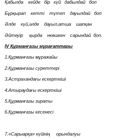
Қабылда кейде бір күй дабылдай боп
Бұрқырап кетті түтеп дауылдай боп
Әлде күй,әлде дауыл,атша шапқан
Әйтеуір қырда нкөшкен сарындай боп.
IV Құрманғазы мұрағаттары
1.Құрманғазы мұражайы
2.Құрманғазы суреттері
3.Астрахандағы ескерткіші
4.Атыраудағы ескерткіші
5.Құрманғазы зираты
6.Құрманғазы кесенесі
7.«
Сарыарқа
» күйінің орындалуы