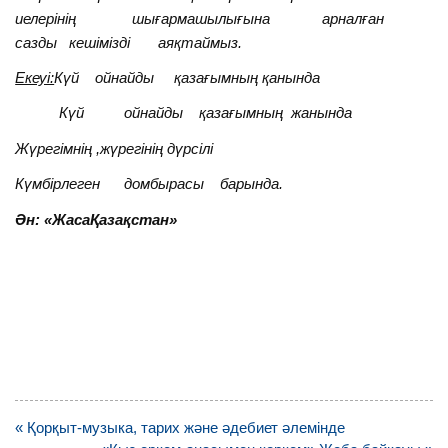
иелерінің шығармашылығына арналған
сазды кешімізді аяқтаймыз.
Екеуі:
Күй ойнайды қазағымның қанында
Күй ойнайды қазағымның жанында
Жүрегімнің ,жүрегінің дүрсілі
Күмбірлеген домбырасы барында.
Ән: «ЖасаҚазақстан»
Навигация
« Қорқыт-музыка, тарих және әдебиет әлемінде