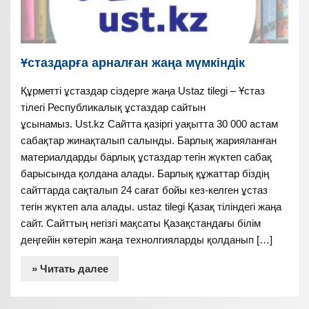
Ұстаздарға арналған жаңа мүмкіндік
Құрметті ұстаздар сіздерге жаңа Ustaz tilegi – Ұстаз
тілегі Республикалық ұстаздар сайтын
ұсынамыз. Ust.kz Сайтта қазіргі уақытта 30 000 астам
сабақтар жинақталып салынды. Барлық жарияланған
материалдарды барлық ұстаздар тегін жүктеп сабақ
барысында қолдана алады. Барлық құжаттар біздің
сайттарда сақталып 24 сағат бойы кез-келген ұстаз
тегін жүктеп ала алады. ustaz tilegi Қазақ тіліндегі жаңа
сайт. Сайттың негізгі мақсаты Қазақстандағы білім
деңгейін көтеріп жаңа технолгияларды қолданып […]
» Читать далее