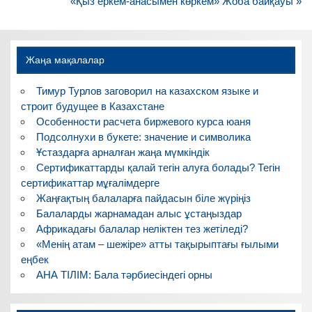
по
«Қыз еркем-анасымен көркем» Жоба байқауы »
записям
Жаңа мақалалар
Тимур Турлов заговорил на казахском языке и
строит будущее в Казахстане
Особенности расчета биржевого курса юаня
Подсолнухи в букете: значение и символика
Ұстаздарға арналған жаңа мүмкіндік
Сертификаттарды қалай тегін алуға болады? Тегін
сертификаттар мұғалімдерге
Жаңғақтың балаларға пайдасын біле жүріңіз
Балаларды жарнамадан алыс ұстаңыздар
Африкадағы балалар неліктен тез жетіледі?
«Менің атам – шежіре» атты тақырыптағы ғылыми
еңбек
АНА ТІЛІМ: Бала тәрбиесіндегі орны