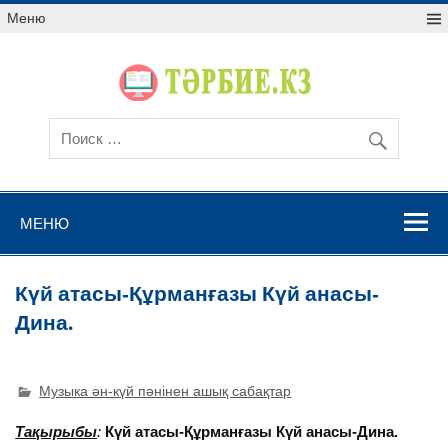
Меню
МЕНЮ
Күй атасы-Құрманғазы Күй анасы-
Дина.
Музыка ән-күй пәнінен ашық сабақтар
Тақырыбы
:
Күй атасы-Құрманғазы
Күй анасы-Дина.