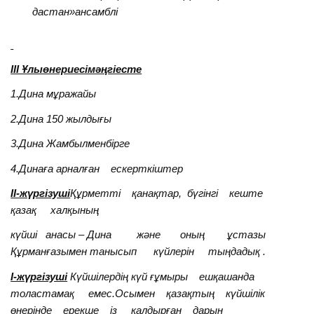
дастан
»ансамблі
III Ұлыөнериесімәңгіесте
1.Дина мұражайы
2.Дина 150 жылдығы
3.Дина Жамбылменбірге
4.Динаға арналған ескерткіштер
II-жүргізуші
Құрметті қанақтар, бүгінгі кеште
қазақ халқының
күйші анасы – Дина және оның ұстазы
Құрманғазымен танысып күйлерін тыңдадық .
I-жүргізуші
Күйшілердің күй ғұмыры ешқашанда
толастамақ емес.Осымен қазақтың күйшілік
өнерінде ерекше із қалдырған дарын