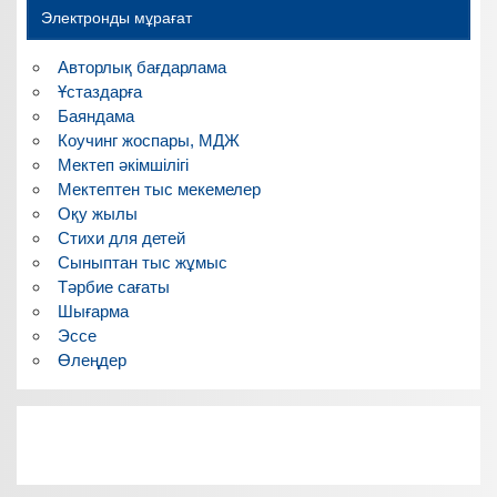
Электронды мұрағат
Авторлық бағдарлама
Ұстаздарға
Баяндама
Коучинг жоспары, МДЖ
Мектеп әкімшілігі
Мектептен тыс мекемелер
Оқу жылы
Стихи для детей
Сыныптан тыс жұмыс
Тәрбие сағаты
Шығарма
Эссе
Өлеңдер