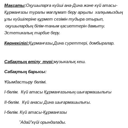
Мақсаты
:
Оқушыларға күйші ана-Дина және күй атасы-
Құрманғазы туралы мағлұмат беру арқылы халқымыздың
ұлы күйшілеріне құрмет сезімін тудыра отырып,
оқушылардың білім-таным қасиеттерін дамыту.
Эстетикалық тәрбие беру.
Көрнекілігі:
Құрманғазы,Дина суреттері, домбыралар.
Сабақтың өтілу түрі:
музыкалық кеш.
Сабақтың барысы:
Ұйымдастыру бөлімі.
I-бөлім.
Күй атасы Құрманғазының шығармашылығы
II-бөлім.
Күй анасы Дина шығармашылығы.
I-бөлім.
Күй атасы-Құрманғазы
‟Адай”күйі орындалады.