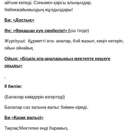
айтым келеді. Сонымен қарсы алыңыздар,
бөбекжайымыздың жұлдыздары!
Би: «Достық»
Ән: «Әрқашан күн сөнбесін!» (
үш тілде)
Жүргізуші: Құрметті ата- аналар, бой жазып, көңіл көтеріп,
ойын ойнайық
Ойын: «Біздің ата-аналарымыз мектепте нешеге
оқыды»
ІІ бөлім:
(Балалар киімдерін өзгертеді)
Балалар саз залына вальс биімен кіреді.
Би «Қазақ вальсі»
Тақпақ:Мектепке енді барамыз,