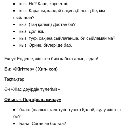
қыз: Не? Қане, көрсетші.
қыз: Қарашы, қандай сақина,білесің бе, кім
сыйлаған?
қыз: (таң қалып) Дастан ба?
қыз: Дәл өзі.
қыз: туф, сақина сыйлағанша, би сыйламай ма?
қыз: Әрине, билері де бар.
Екеуі: Ендеше, жігіттер биін қабыл алыңыздар!
Би: «Жігіттер» ( Хип- хоп)
Тақпақтар
Ән «Жас дәуірдің түлегіміз»
Ойын: « Портфель жинау»
бала: (шашын, галстугін түзеп) Қалай, сұлу жігітпін
бе?
Бала: Саған не болған?