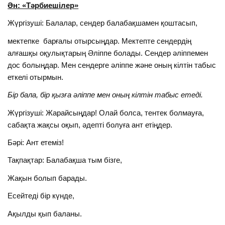
Ән: «Тәрбиешілер»
Жүргізуші: Балалар, сендер балабақшамен қоштасып,
мектепке барғалы отырсыңдар. Мектепте сендердің
алғашқы оқулықтарың Әліппе болады. Сендер әліппемен
дос болыңдар. Мен сендерге әліппе және оның кілтін табыс
еткелі отырмын.
Бір бала, бір қызға әліппе мен оның кілтін табыс етеді.
Жүргізуші: Жарайсыңдар! Олай болса, тентек болмауға,
сабақта жақсы оқып, әдепті болуға ант етіңдер.
Бәрі: Ант етеміз!
Тақпақтар: Балабақша тым бізге,
Жақын болып барады.
Есейтеді бір күнде,
Ақылды қып баланы.