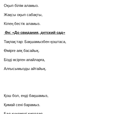
Оқып білім аламыз.
Жақсы оқып сабақты,
Кілең бестік аламыз.
Ән: «До свидания, детский сад»
Тақпақ:тар: Бақшамызбен қоштаса,
Өмірге аяқ басайық.
Бізді өсірген апайларға,
Алғысымызды айтайық.
Қош бол, енді бақшамыз,
Қимай сені барамыз.
Бал күндерді қиялдап,