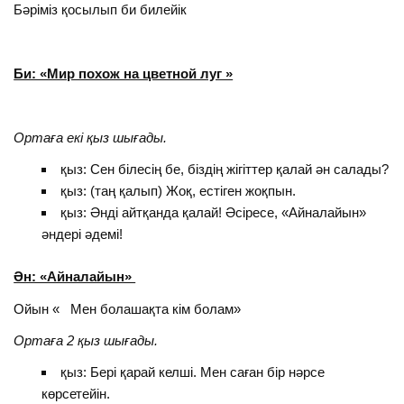
Бәріміз қосылып би билейік
Би: «Мир похож на цветной луг »
Ортаға екі қыз шығады.
қыз: Сен білесің бе, біздің жігіттер қалай ән салады?
қыз: (таң қалып) Жоқ, естіген жоқпын.
қыз: Әнді айтқанда қалай! Әсіресе, «Айналайын»
әндері әдемі!
Ән: «Айналайын»
Ойын « Мен болашақта кім болам»
Ортаға 2 қыз шығады.
қыз: Бері қарай келші. Мен саған бір нәрсе
көрсетейін.