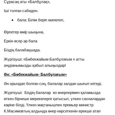
Сұрасаң аты «Балбұлақ»,
Іші толған сәбиден.
бала: Білім беріп мәпелеп,
Өрлетер өмір шыңына.
Еркін өсер әр бала
Біздің балабақшада.
Жүргізуші: «Бөбекжайым-Балбұлағым » атты
әнұранымызды қабыл алыңыздар!
Ән: «Бөбекжайым- Балбұлағым»
Ән орындап болған соң, балалар залдан шығып кетеді.
Жүргізуші: Біздің балалар өз өнерлерімен қаламызда
өткен бірнеше мерекелерге қатысып, үлкен сахналардан
көріне білді. Үлкен мақтанышпен премьер министр
К.Масимовтың алдында өнер көрсеткенін ерекше атап