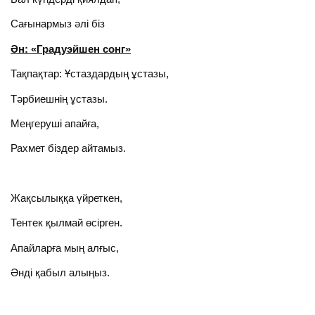
Сағынармыз әлі біз
Ән: «Градуэйшен сонг»
Тақпақтар: Ұстаздардың ұстазы,
Тәрбиешнің ұстазы.
Меңгеруші апайға,
Рахмет біздер айтамыз.
Жақсылыққа үйреткен,
Тентек қылмай өсірген.
Апайларға мың алғыс,
Әнді қабыл алыңыз.