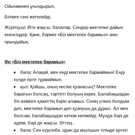
Ойынменен ұғындырып,
Білімге сені жетелейді.
Жүргізуші: Өте жақсы, балалар. Сендер мектепке дайын
екенсіңдер. Қане, бәріміз «Біз мектепке барамыз» әнін
орындайық.
Ән «Біз мектепке барамыз»
бала: Алақай, мен енді мектепке бармаймын! Енді
күнде ерте тұрмаймын.
қыз: Қойшы, оның несіне қуанасың? Мектепке
баратын болсаң, тәртіпті болуың керек. Балабақшадан
біз өзімізге қажеттің бәрін аламыз. Сенің үлкен болдым
деп, мектепке барамын деп қуануың да дұрыс. Ал мен
болсам, балабақшадан кеткім келмейді. Мұнда бәрі де
әдемі, бәрі де жақсы. Әттең..
бала: Сен күрсінбе, одан да ағылшын тілінде ертегі