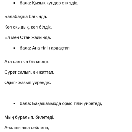
бала: Қызық күндер өткіздік.
Балабақша бағында.
Көп оқыдық, көп білдік.
Ел мен Отан жайында.
бала: Ана тілін ардақтап
Ата салтын біз көрдік.
Сурет салып, ән жаттап.
Оқып- жазып үйрендік.
бала: Бақашамызда орыс тілін үйретеді,
Мың бұралып, билетеді.
Ағылшынша сөйлетіп,