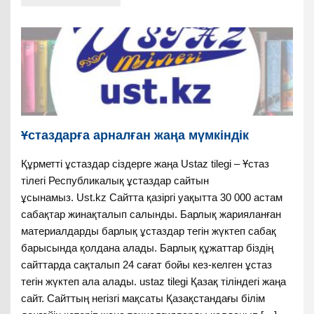
Ұстаздарға арналған жаңа мүмкіндік
Құрметті ұстаздар сіздерге жаңа Ustaz tilegi – Ұстаз
тілегі Республикалық ұстаздар сайтын
ұсынамыз. Ust.kz Сайтта қазіргі уақытта 30 000 астам
сабақтар жинақталып салынды. Барлық жарияланған
материалдарды барлық ұстаздар тегін жүктеп сабақ
барысында қолдана алады. Барлық құжаттар біздің
сайттарда сақталып 24 сағат бойы кез-келген ұстаз
тегін жүктеп ала алады. ustaz tilegi Қазақ тіліндегі жаңа
сайт. Сайттың негізгі мақсаты Қазақстандағы білім