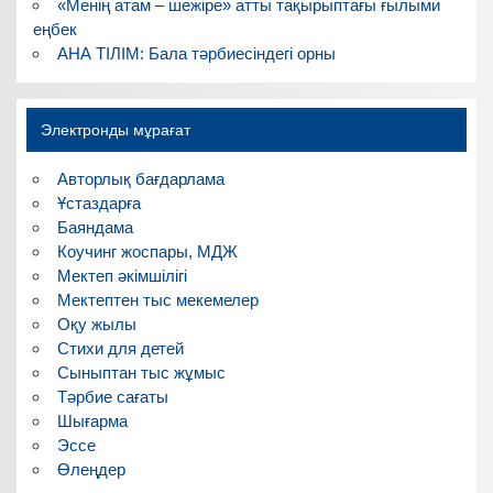
«Менің атам – шежіре» атты тақырыптағы ғылыми
еңбек
АНА ТІЛІМ: Бала тәрбиесіндегі орны
Электронды мұрағат
Авторлық бағдарлама
Ұстаздарға
Баяндама
Коучинг жоспары, МДЖ
Мектеп әкімшілігі
Мектептен тыс мекемелер
Оқу жылы
Стихи для детей
Сыныптан тыс жұмыс
Тәрбие сағаты
Шығарма
Эссе
Өлеңдер