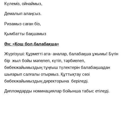
Күлеміз, ойнаймыз,
Демалып алаңсыз.
Ризамыз саған біз,
Қымбатты бақшамыз
Ән: «Қош бол,балабақша»
Жүргізуші: Құрметті ата- аналар, балабақша ұжымы! Бүгін
бір жыл бойы мәпелеп, күтіп, тәрбиелеп,
бөбекжайымыздың тұңғыш түлектерін балабақшадан
шығарып салғалы отырмыз. Құттықтау сөзі
бөбекжайымыздың директорына беріледі.
Дипломдарды номинациялар бойынша табыс етіледі.