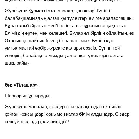
Жүргізуші: Құрметті ата- аналар, қонақтар! Бүгінгі
балабақшамыздың алғашқы түлектері өмірге араласпақшы.
Бұлар көкбайрағын желбіретіп, ән- әнұранын асқақтатын
Еліміздің ертеңі мен келешегі. Бұлар ел бірлігін ойлайтын, өз
Отанын қорғайтын біздің болашағымыз. Бүгінгі күн
ұмтылмастай әрбір жүректе қалары сөзсіз. Бүгінгі той
иелерін, балабақша мыздың алғашқа түлектерін ортаға
шақырайық.
Ән: «Тілашар»
Шарларын ұшырады.
Жүргізуші: Балалар, сендер осы балақшада тек ойнап
қойған жоқсыңдар, сонымен қатар білім алдыңдар. Сіздер
нені үйрендіңдер, кім айтады?