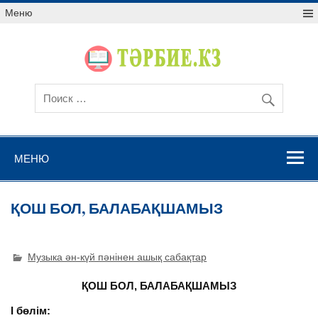
Меню
МЕНЮ
ҚОШ БОЛ, БАЛАБАҚШАМЫЗ
Музыка ән-күй пәнінен ашық сабақтар
ҚОШ БОЛ, БАЛАБАҚШАМЫЗ
І бөлім: