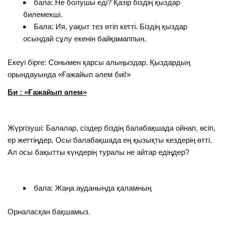
бала: Не болушы еді? Қазір біздің қыздар
билемекші.
Бала: Ия, уақыт тез өтіп кетті. Біздің қыздар
осындай сұлу екенін байқамаппын.
Екеуі бірге: Сонымен қарсы алыңыздар. Қыздардың
орындауында «Ғажайып әлем биі!»
Би : «Ғажайып әлем»
Жүргізуші: Балалар, сіздер біздің балабақшада ойнап, өсіп,
ер жеттіңдер. Осы балабақшада ең қызықты кездерің өтті.
Ал осы бақытты күндерің туралы не айтар едіңдер?
бала: Жаңа ауданында қаламның
Орналасқан бақшамыз.