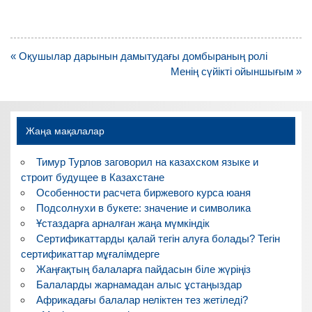
Навигация
« Оқушылар дарынын дамытудағы домбыраның ролі
по
Менің сүйікті ойыншығым »
записям
Жаңа мақалалар
Тимур Турлов заговорил на казахском языке и
строит будущее в Казахстане
Особенности расчета биржевого курса юаня
Подсолнухи в букете: значение и символика
Ұстаздарға арналған жаңа мүмкіндік
Сертификаттарды қалай тегін алуға болады? Тегін
сертификаттар мұғалімдерге
Жаңғақтың балаларға пайдасын біле жүріңіз
Балаларды жарнамадан алыс ұстаңыздар
Африкадағы балалар неліктен тез жетіледі?