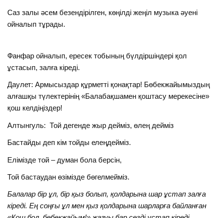
Саз залы әсем безендірілген, көңілді жеңіл музыка әуені
ойналып тұрады.
Фанфар ойналып, ересек тобының бүлдіршіндері қол
ұстасып, залға кіреді.
Даулет: Армысыздар құрметті қонақтар! Бөбекжайымыздың
алғашқы түлектерінің «Балабақшамен қоштасу мерекесіне»
қош келдіңіздер!
Алтынгуль: Той дегенде жыр дейміз, өлең дейміз
Бастайды деп кім тойды елеңдейміз.
Елімізде той – думан бола берсін,
Той бастаудан өзімізде бөгелмейміз.
Балалар бір ұл, бір қыз болып, қолдарына шар ұстап залға
кіреді. Ең соңғы ұл мен қыз қолдарына шарларға байланған
«Қош бол, бөбекжайым!» жазуы бар сөзді ұстап кіреді.