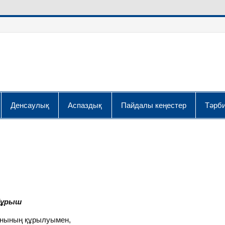
Денсаулық
Аспаздық
Пайдалы кеңестер
Тәрби
бұрыш
нының құрылуымен,