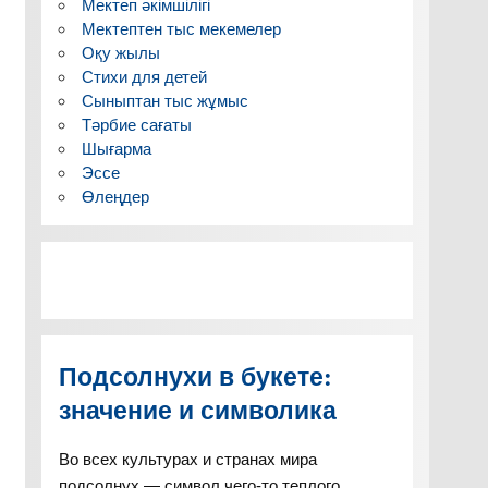
Мектеп әкімшілігі
Мектептен тыс мекемелер
Оқу жылы
Стихи для детей
Сыныптан тыс жұмыс
Тәрбие сағаты
Шығарма
Эссе
Өлеңдер
Подсолнухи в букете:
значение и символика
Во всех культурах и странах мира
подсолнух — символ чего-то теплого,