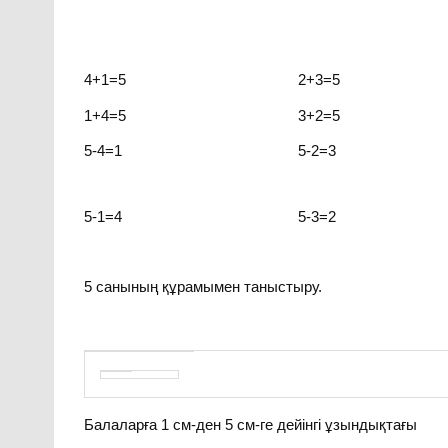
4+1=5 2+3=5
1+4=5 3+2=5
5-4=1 5-2=3
5-1=4 5-3=2
5 санының құрамымен таныстыру.
Балаларға 1 см-ден 5 см-ге дейінгі ұзындықтағы