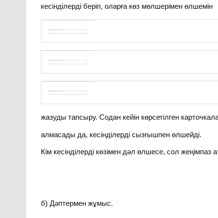
кесінділерді беріп, оларға көз мөлшерімен өлшемін
жазуды тапсыру. Содан кейін көрсетілген карточкал
алмасады да, кесінділерді сызғышпен өлшейді.
Кім кесінділерді көзімен дәл өлшесе, сол жеңімпаз 
б) Дәптермен жұмыс.