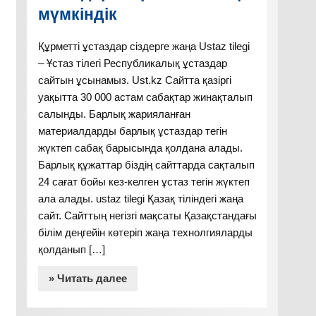
мүмкіндік
Құрметті ұстаздар сіздерге жаңа Ustaz tilegi
– Ұстаз тілегі Республикалық ұстаздар
сайтын ұсынамыз. Ust.kz Сайтта қазіргі
уақытта 30 000 астам сабақтар жинақталып
салынды. Барлық жарияланған
материалдарды барлық ұстаздар тегін
жүктеп сабақ барысында қолдана алады.
Барлық құжаттар біздің сайттарда сақталып
24 сағат бойы кез-келген ұстаз тегін жүктеп
ала алады. ustaz tilegi Қазақ тіліндегі жаңа
сайт. Сайттың негізгі мақсаты Қазақстандағы
білім деңгейін көтеріп жаңа технолгияларды
қолданып […]
» Читать далее