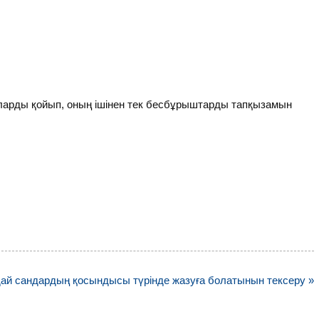
раларды қойып, оның ішінен тек бесбұрыштарды тапқызамын
ндай сандардың қосындысы түрінде жазуға болатынын тексеру »