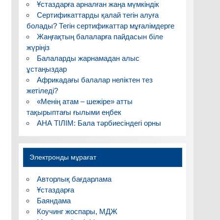
Ұстаздарға арналған жаңа мүмкіндік
Сертификаттарды қалай тегін алуға
болады? Тегін сертификаттар мұғалімдерге
Жаңғақтың балаларға пайдасын біле
жүріңіз
Балаларды жарнамадан алыс
ұстаңыздар
Африкадағы балалар неліктен тез
жетіледі?
«Менің атам – шежіре» атты
тақырыптағы ғылыми еңбек
АНА ТІЛІМ: Бала тәрбиесіндегі орны
Электронды мұрағат
Авторлық бағдарлама
Ұстаздарға
Баяндама
Коучинг жоспары, МДЖ