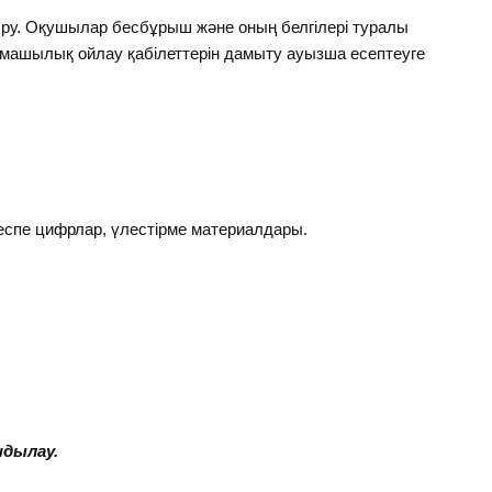
у. Оқушылар бесбұрыш және оның белгілері туралы
ашылық ойлау қабілеттерін дамыту ауызша есептеуге
 цифрлар, үлестірме материалдары.
лау.