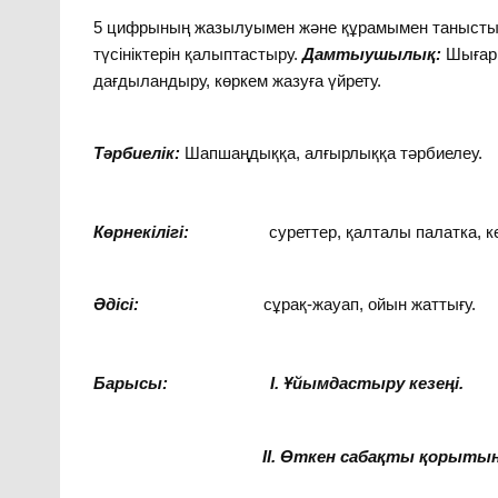
5 цифрының жазылуымен және құрамымен таныстыр
түсініктерін қалыптастыру.
Дамтыушылық:
Шығарм
дағдыландыру, көркем жазуға үйрету.
Тәрбиелік:
Шапшаңдыққа, алғырлыққа тәрбиелеу.
Көрнекілігі:
суреттер, қалталы палатка, кеспе
Әдісі:
сұрақ-жауап, ойын жаттығу.
Барысы:
І. Ұйымдастыру кезеңі.
ІІ. Өткен сабақты қорытынды