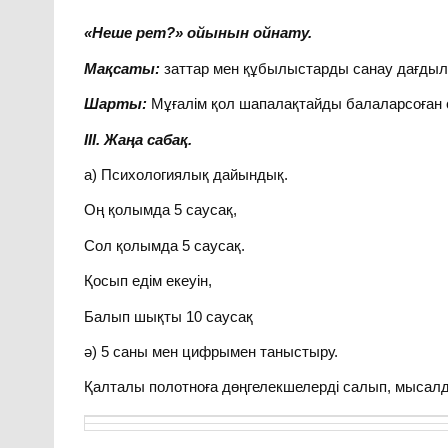
«Неше рет?» ойынын ойнату.
Мақсаты:
заттар мен құбылыстарды санау дағдыла
Шарты:
Мұғалім қол шапалақтайды балаларсоған с
ІІІ. Жаңа сабақ.
а) Психологиялық дайындық.
Оң қолымда 5 саусақ,
Сол қолымда 5 саусақ.
Қосып едім екеуін,
Балып шықты 10 саусақ
ә) 5 саны мен цифрымен таныстыру.
Қалталы полотноға дөңгелекшелерді салып, мысалда