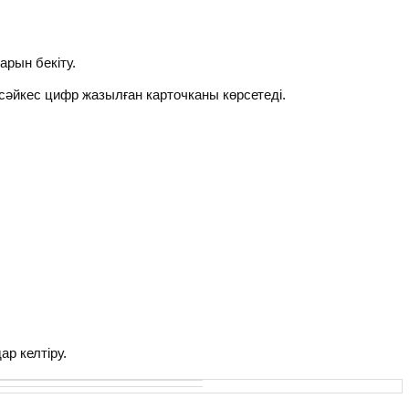
рын бекіту.
әйкес цифр жазылған карточканы көрсетеді.
р келтіру.