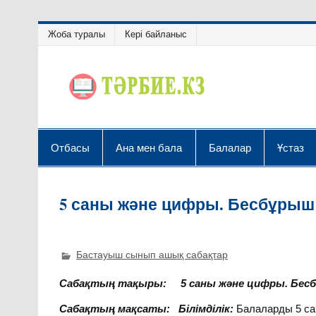
Жоба туралы
Кері байланыс
Отбасы
Ана мен бала
Балалар
Ұстаз
5 саны және цифры. Бесбұрыш
Бастауыш сынып ашық сабақтар
Сабақтың
тақыры:
5 саны және цифры. Бес
Сабақтың мақсаты: Білімділік:
Балаларды 5 са