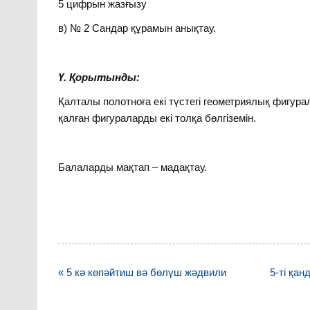
5 цифрын жазғызу
в) № 2 Сандар құрамын анықтау.
Ү. Қорытынды:
Қалталы полотноға екі түстегі геометриялық фигу
қалған фигураларды екі толқа бөлгіземін.
Балаларды мақтап – мадақтау.
Навигация
« 5 кә көпәйтиш вә бөлүш жәдвили
5-ті қа
по
записям