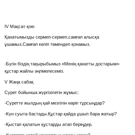
IV Мақсат қою
Қанатымызды сермеп-сермеп,самғап алысқа
ұшамыз.Самғап келіп төмендеп қонамыз.
-Бүгін біздің тақырыбымыз «Менің қанатты достарым»-
құстар жайлы әңгімелесеміз.
V Жаңа сабақ
Сурет бойынша жүргізілетін жұмыс:
-Суретте жылдың қай мезгілін көріп тұрсыңдар?
-Күн суыта бастады.Құстар қайда ұшып бара жатыр?
-Қыстап қалатын құстарды атап беріңдер.