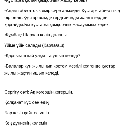
-Құстарға қалай қамқорлық жасау керек?
-Адам табиғатсыз өмір сүре алмайды.Құстар-табиғаттың
бір бөлігі.Құстар өсімдіктерді зиянды жәндіктерден
қорғайды.Біз құстарға қамқорлық жасауымыз керек.
Жұмбақ: Шарлап келіп даланы
Үйіме үйін салады (Қарлағаш)
-Қарлығаш қай уақытта ұшып келеді?
-Балалар күн жылынып,көктем мезгілі келгенде құстар
жылы жақтан ұшып келеді.
Сергіту сәті: Ақ көгершін,көгершін.
Қолқанат құс сен едің
Бар кезіп қайт ел үшін
Кең дүниенің көлемін