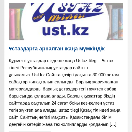
Ұстаздарға арналған жаңа мүмкіндік
Құрметті ұстаздар сіздерге жаңа Ustaz tilegi – Ұстаз
тілегі Республикалық ұстаздар сайтын
ұсынамыз. Ust.kz Сайтта қазіргі уақытта 30 000 астам
сабақтар жинақталып салынды. Барлық жарияланған
материалдарды барлық ұстаздар тегін жүктеп сабақ
барысында қолдана алады. Барлық құжаттар біздің
сайттарда сақталып 24 сағат бойы кез-келген ұстаз
тегін жүктеп ала алады. ustaz tilegi Қазақ тіліндегі жаңа
сайт. Сайттың негізгі мақсаты Қазақстандағы білім
деңгейін көтеріп жаңа технолгияларды қолданып […]