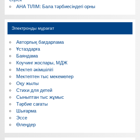
АНА ТІЛІМ: Бала тәрбиесіндегі орны
Электронды мұрағат
Авторлық бағдарлама
Ұстаздарға
Баяндама
Коучинг жоспары, МДЖ
Мектеп әкімшілігі
Мектептен тыс мекемелер
Оқу жылы
Стихи для детей
Сыныптан тыс жұмыс
Тәрбие сағаты
Шығарма
Эссе
Өлеңдер