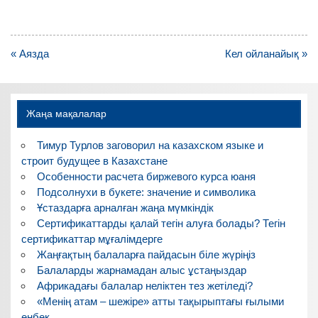
Навигация
« Аязда
Кел ойланайық »
по
записям
Жаңа мақалалар
Тимур Турлов заговорил на казахском языке и
строит будущее в Казахстане
Особенности расчета биржевого курса юаня
Подсолнухи в букете: значение и символика
Ұстаздарға арналған жаңа мүмкіндік
Сертификаттарды қалай тегін алуға болады? Тегін
сертификаттар мұғалімдерге
Жаңғақтың балаларға пайдасын біле жүріңіз
Балаларды жарнамадан алыс ұстаңыздар
Африкадағы балалар неліктен тез жетіледі?
«Менің атам – шежіре» атты тақырыптағы ғылыми
еңбек