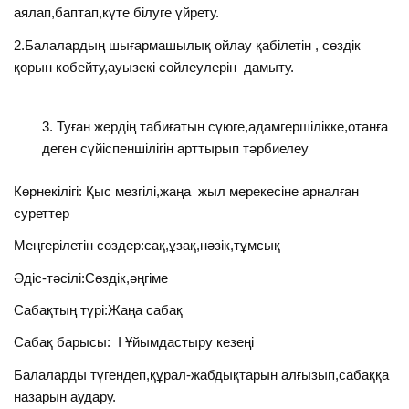
аялап,баптап,күте білуге үйрету.
2.Балалардың шығармашылық ойлау қабілетін , сөздік
қорын көбейту,ауызекі сөйлеулерін дамыту.
Туған жердің табиғатын сүюге,адамгершілікке,отанға
деген сүйіспеншілігін арттырып тәрбиелеу
Көрнекілігі: Қыс мезгілі,жаңа жыл мерекесіне арналған
суреттер
Меңгерілетін сөздер:сақ,ұзақ,нәзік,тұмсық
Әдіс-тәсілі:Сөздік,әңгіме
Сабақтың түрі:Жаңа сабақ
Сабақ барысы: I Ұйымдастыру кезеңі
Балаларды түгендеп,құрал-жабдықтарын алғызып,сабаққа
назарын аудару.