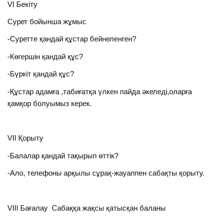
VI Бекіту
Сурет бойынша жұмыс
-Суретте қандай құстар бейнеленген?
-Көгершін қандай құс?
-Бүркіт қандай құс?
-Құстар адамға ,табиғатқа үлкен пайда әкеледі,оларға
қамқор болуымыз керек.
VII Қорыту
-Балалар қандай тақырып өттік?
-Ало, телефоны арқылы сұрақ-жауаппен сабақты қорыту.
VIII Бағалау Сабаққа жақсы қатысқан баланы