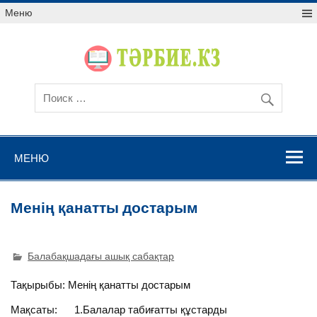
Меню
МЕНЮ
Менің қанатты достарым
Балабақшадағы ашық сабақтар
Тақырыбы: Менің қанатты достарым
Мақсаты: 1.Балалар табиғатты құстарды