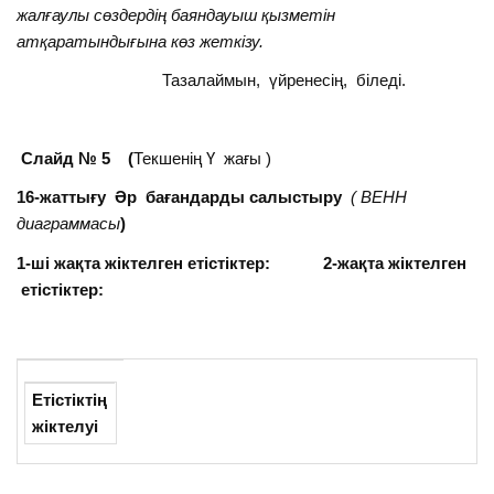
жалғаулы сөздердің баяндауыш қызметін
атқаратындығына көз жеткізу.
Тазалаймын, үйренесің, біледі.
Слайд № 5 (
Текшенің Ү жағы )
16-жаттығу Әр бағандарды салыстыру
( ВЕНН
диаграммасы
)
1-ші жақта жіктелген етістіктер: 2-жақта жіктелген
етістіктер:
Етістіктің
жіктелуі