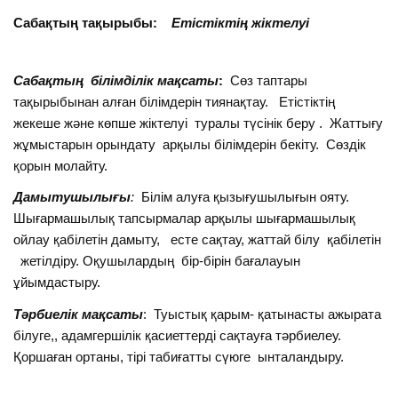
Сабақтың тақырыбы:
Етістіктің жіктелуі
Сабақтың білімділік мақсаты
:
Сөз таптары
тақырыбынан алған білімдерін тиянақтау. Етістіктің
жекеше және көпше жіктелуі туралы түсінік беру . Жаттығу
жұмыстарын орындату арқылы білімдерін бекіту. Сөздік
қорын молайту.
Дамытушылығы
:
Білім алуға қызығушылығын ояту.
Шығармашылық тапсырмалар арқылы шығармашылық
ойлау қабілетін дамыту, есте сақтау, жаттай білу қабілетін
жетілдіру. Оқушылардың бір-бірін бағалауын
ұйымдастыру.
Тәрбиелік мақсаты
: Туыстық қарым- қатынасты ажырата
білуге,, адамгершілік қасиеттерді сақтауға тәрбиелеу.
Қоршаған ортаны, тірі табиғатты сүюге ынталандыру.