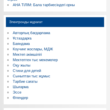
АНА ТІЛІМ: Бала тәрбиесіндегі орны
Электронды мұрағат
Авторлық бағдарлама
Ұстаздарға
Баяндама
Коучинг жоспары, МДЖ
Мектеп әкімшілігі
Мектептен тыс мекемелер
Оқу жылы
Стихи для детей
Сыныптан тыс жұмыс
Тәрбие сағаты
Шығарма
Эссе
Өлеңдер