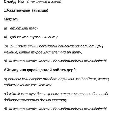
Слайд №
2 (текшенгің ІІ жағы)
13-жаттығудың (ауызша)
Мақсаты:
а) етістікті табу
ә) қай жақта тұрғанын айту
б) 1-ші және екінші бағандағы сөйлемдерді салыстыру
(
жекеше, көпше түрде жіктелетіндігін айту)
д) III жақта жіктік жалғауы болмайтындығы түсіндіріледі
Айтылуына қарай қандай сөйлемдер?
а)
сөйлем мүшелеріне талдату арқылы жай сөйлем, жалаң
сөйлем екеніне көз жеткізу
ә ) жіктік жалғауы басқа қосымшалар сияқты сөз бен сөзді
байланыстыратын дығын ескерту
б) III жақта жіктік жалғауы болмайтындығы түсіндіріледі