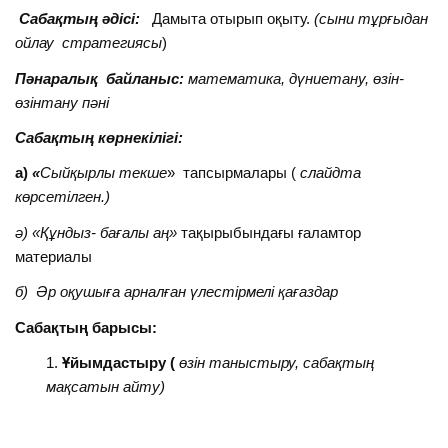
Сабақтың әдісі:
Дамыта отырып оқыту.
(сыни тұрғыдан
ойлау стратегиясы
)
Пәнаралық байланыс:
математика, дүниетану, өзін-
өзінтану пәні
Сабақтың көрнекілігі:
а)
«
Сыйқырлы текше
» тапсырмалары (
слайдта
көрсетілген.)
ә) «Құндыз- бағалы аң»
тақырыбындағы ғаламтор
материалы
б) Әр оқушыға арналған үлестірмелі қағаздар
Сабақтың барысы:
Ұйымдастыру (
өзін таныстыру, сабақтың
мақсатын айту)