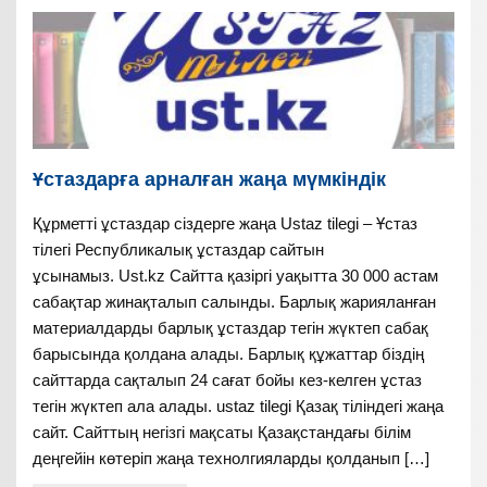
Ұстаздарға арналған жаңа мүмкіндік
Құрметті ұстаздар сіздерге жаңа Ustaz tilegi – Ұстаз
тілегі Республикалық ұстаздар сайтын
ұсынамыз. Ust.kz Сайтта қазіргі уақытта 30 000 астам
сабақтар жинақталып салынды. Барлық жарияланған
материалдарды барлық ұстаздар тегін жүктеп сабақ
барысында қолдана алады. Барлық құжаттар біздің
сайттарда сақталып 24 сағат бойы кез-келген ұстаз
тегін жүктеп ала алады. ustaz tilegi Қазақ тіліндегі жаңа
сайт. Сайттың негізгі мақсаты Қазақстандағы білім
деңгейін көтеріп жаңа технолгияларды қолданып […]