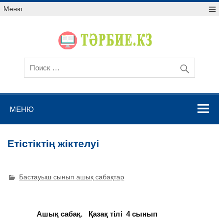
Меню
МЕНЮ
Етістіктің жіктелуі
Бастауыш сынып ашық сабақтар
Ашық сабақ. Қазақ тілі 4 сынып