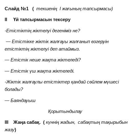
Слайд №1 (
текшенің І жағының тапсырмасы)
ІІ Үй тапсырмасын тексеру
-Етістіктің жіктелуі дегеніміз не?
— Етістікке жіктік жалғауы жалғанып өзгеруін
етістіктің жіктелуі деп атаймыз.
— Етістік неше жақта жіктеледі?
— Етістік үш жақта жіктеледі.
-Жіктік жалғаулы етістіктер қандай сөйлем мүшесі
болады?
— Баяндауыш
Қорытындылау
ІІІ Жаңа сабақ. (
күннің жадын, сабақтың тақырыбын
жазу
)