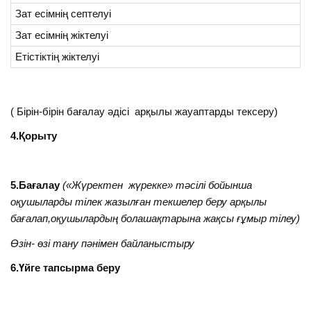
Зат есімнің септелуі
Зат есімнің жіктелуі
Етістіктің жіктелуі
( Бірін-бірін бағалау әдісі арқылы жауаптарды тексеру)
4.Қорыту
5.Бағалау
(«Жүректен жүрекке» тәсілі бойынша
оқушыларды тілек жазылған текшелер беру арқылы
бағалап,оқушылардың болашақтарына жақсы ғұмыр тілеу)
Өзін- өзі тану пәнімен байланыстыру
6.Үйге тапсырма беру