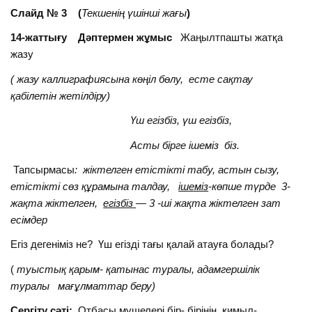
Слайд № 3 (
Текшенің үшінші жағы
)
14-жаттығу Дәптермен жұмыс
Жаңылтпашты жатқа
жазу
(
жазу каллиграфиясына көңіл бөлу, есте сақтау
қабілетін жетілдіру
)
Үш егізбіз, үш егізбіз,
Асты бірге ішеміз біз.
Тапсырмасы
: жіктелген етістікті табу, астын сызу,
етістікті сөз құрамына талдау,
ішеміз
-көпше түрде 3-
жақта жіктелген,
егізбіз
— 3 -ші жақта жіктелген зат
есімдер
Егіз дегеніміз не? Үш егізді тағы қалай атауға болады?
(
туыстық қарым- қатынас туралы, адамгершілік
туралы мағұлматтар беру)
Сергіту сәті:
Отбасы мүшелері бір- бірінің қимыл-