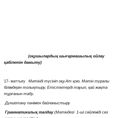
(оқушылардың шығармашылық ойлау
қабілетін дамыту)
17- жаттығу
Мәтінді түсініп оқу.Ат қою. Мәтін туралы
білімдерін толықтыру. Етістіктерді тауып, қай жақта
тұрғанын табу.
Дүниетану пәнімен байланыстыру
Грамматикалық талдау
(Мәтіндегі 1-ші сөйлемді сөз