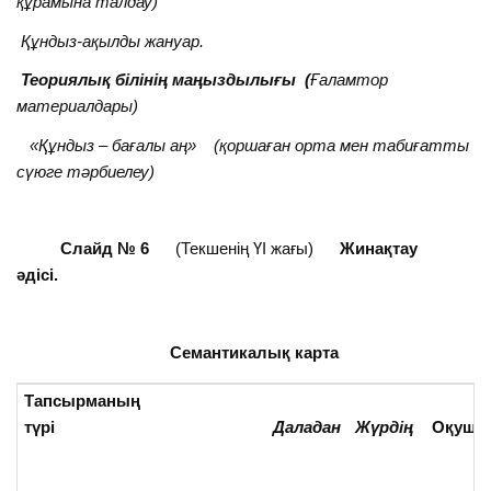
құрамына талдау)
Құндыз-ақылды жануар.
Теориялық білінің маңыздылығы (
Ғаламтор
материалдары)
«Құндыз – бағалы аң»
(қоршаған орта мен табиғатты
сүюге тәрбиелеу
)
Слайд № 6
(Текшенің ҮІ жағы)
Жинақтау
әдісі.
Семантикалық карта
Тапсырманың
түрі
Даладан
Жүрдің
Оқуш