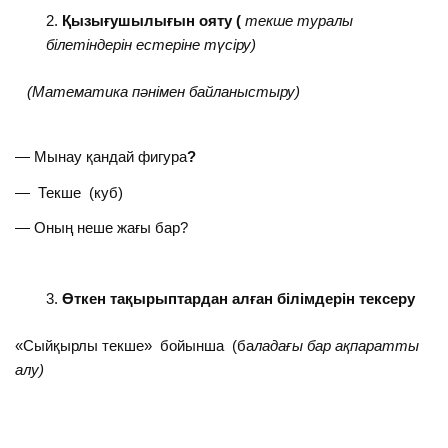
Қызығушылығын ояту (
текше туралы
білетіндерін естеріне түсіру)
(
Математика пәнімен байланыстыру)
— Мынау қандай фигура
?
— Текше (куб)
— Оның неше жағы бар?
Өткен тақырыптардан алған білімдерін тексеру
«Сыйқырлы текше» бойынша (ба
ладағы бар ақпаратты
алу)