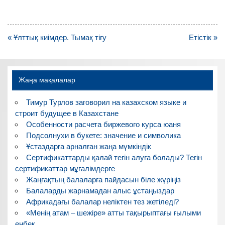
Навигация
« Ұлттық киімдер. Тымақ тігу
Етістік »
по
записям
Жаңа мақалалар
Тимур Турлов заговорил на казахском языке и
строит будущее в Казахстане
Особенности расчета биржевого курса юаня
Подсолнухи в букете: значение и символика
Ұстаздарға арналған жаңа мүмкіндік
Сертификаттарды қалай тегін алуға болады? Тегін
сертификаттар мұғалімдерге
Жаңғақтың балаларға пайдасын біле жүріңіз
Балаларды жарнамадан алыс ұстаңыздар
Африкадағы балалар неліктен тез жетіледі?
«Менің атам – шежіре» атты тақырыптағы ғылыми
еңбек