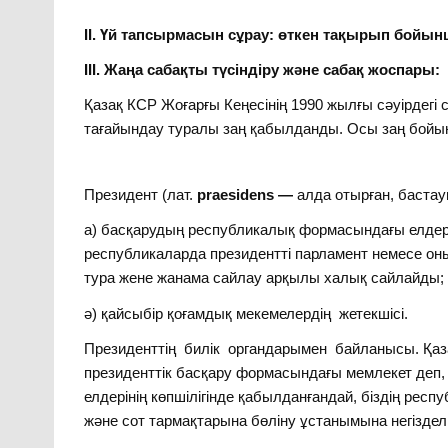
ІІ. Үй тапсырмасын сұрау: өткен тақырып бойы
ІІІ. Жаңа сабақты түсіндіру және сабақ жоспары:
Қазақ КСР Жоғарғы Кеңесінің 1990 жылғы сәуірдегі 
тағайындау туралы заң қабылданды. Осы заң бойын
Президент (лат.
praesidens —
алда отырған, баста
а) басқарудың республикалық формасындағы елдер
республикаларда президентті парламент немесе он
тура жене жанама сайлау арқылы халық сайлайды;
ә) қайсыбір қоғамдық мекемелердің жетекшісі.
Президенттің билік органдарымен байланысы. Қаза
президенттік басқару формасындағы мемлекет деп,
елдерінің көпшілігінде қабылданғандай, біздің рес
және сот тармақтарына бөліну ұстанымына негіздел