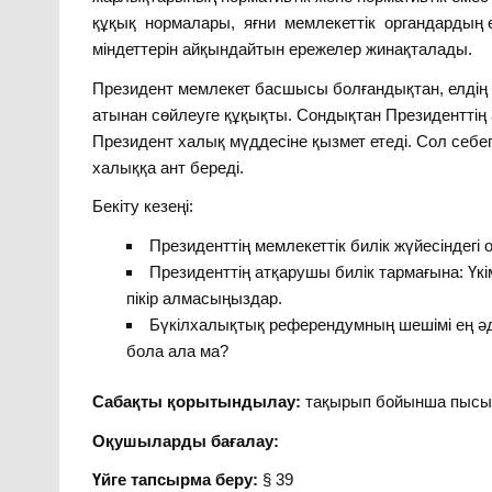
құқық нормалары, яғни мемлекеттік органдардың ө
міндеттерін айқындайтын ережелер жинақталады.
Президент мемлекет басшысы болғандықтан, елдің 
атынан сөйлеуге құқықты. Сондықтан Президенттің 
Президент халық мүддесіне қызмет етеді. Сол себепт
халыққа ант береді.
Бекіту кезеңі:
Президенттің мемлекеттік билік жүйесіндегі
Президенттің атқарушы билік тармағына: Үкі
пікір алмасыңыздар.
Бүкілхалықтық референдумның шешімі ең әді
бола ала ма?
Сабақты қорытындылау:
тақырып бойынша пысы
Оқушыларды бағалау:
Үйге тапсырма беру:
§ 39