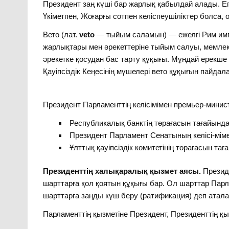
Президент заң күші бар жарлық қабылдай алады. Е
Үкіметпен, Жоғарғы сотпен келіспеушіліктер болса,
Вето (лат.
veto
— тыйым саламын) — ежелгі Рим имп
жарлықтары мен әрекеттеріне тыйым салуы, мемле
әрекетке қосудан бас тарту құқығы. Мұндай ерекше
Қауіпсіздік Кеңесінің мүшелері вето құқығын пайдал
Президент Парламенттің келісімімен премьер-минист
Республикалық банктің төрағасын тағайынд
Президент Парламент Сенатының келісі-мім
Ұлттық қауіпсіздік комитетінің төрағасын та
Президенттің халықаралық қызмет аясы.
Президе
шарттарға қол қоятын құқығы бар. Ол шарттар Парла
шарттарға заңды күш беру (ратифи­кация) деп атал
Парламенттің қызметіне Президент, Президенттің қы