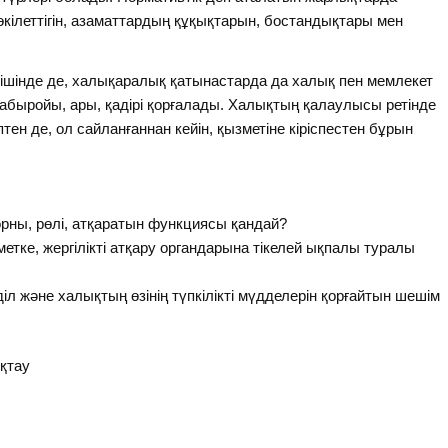
кілеттігін, азаматтардың құқықтарын, бостандықтары мен
ішінде де, халықаралық қатынастарда да халық пен мемлекет
абыройы, ары, қадірі қорғалады. Халықтың қалаулысы ретінде
ен де, ол сайланғаннан кейін, қызметіне кіріспестен бұрын
 орны, рөлі, атқаратын функциясы қандай?
метке, жергілікті атқару органдарына тікелей ықпалы туралы
л және халықтың өзінің түпкілікті мүдделерін қорғайтын шешім
қтау