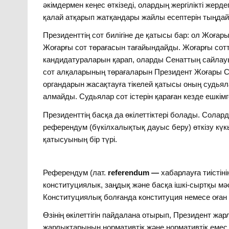
әкімдермен кеңес өткізеді, олардың жергілікті жерд
қалай атқарып жатқандары жайлы есептерін тыңда
Президенттің сот билігіне де қатысы бар: ол Жоғар
Жоғарғы сот төрағасын тағайындайды. Жоғарғы сот
кандидатураларын қарап, оларды Сенаттың сайлау
сот алқаларының төрағаларын Президент Жоғары Со
органдарын жасақтауға тікелей қатысы оның судья
алмайды. Судьялар сот істерін қараған кезде ешкімг
Президенттің басқа да өкілеттіктері болады. Солар
референдум (бүкілхалықтық дауыс беру) өткізу күк
қатысуының бір түрі.
Референдум (лат.
referendum
—
хабарлауға тиісті
конституциялык, заңдық және басқа ішкі-сыртқы мә
Конституциялық болғанда конституция немесе оған 
Өзінің өкілеттігін пайдалана отырып, Президент ж
жарлықтарының нормативтік және нормативтік емес