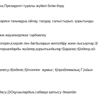
 Президенті туралы жүйелі білім беру
рихи танымдық ойлау, талдау, салыстырып, қорытынды
не жауапкерлікке тәрбиелеу
ктерін,іскерлік пен дағдыларын жетілдіру және пысықтау;3)
материалдарды жүйелеу,қорытындылау;5)аралас;6)іздену,ой-
мелесу;4)ізденіс;5)топпен жұмыс; 6)проблемалық;7 )ойын
дасу;2)Оқушылардың сабаққа қатысу деңгейін