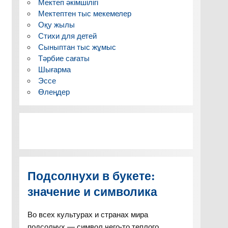
Мектеп әкімшілігі
Мектептен тыс мекемелер
Оқу жылы
Стихи для детей
Сыныптан тыс жұмыс
Тәрбие сағаты
Шығарма
Эссе
Өлеңдер
Подсолнухи в букете:
значение и символика
Во всех культурах и странах мира
подсолнух — символ чего-то теплого,