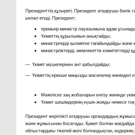
Президенттің құзыреті. Президент атқарушы билік та
ыкпал етеді. Президент:
премьер-министр лауазымына адам ұсынад
Үкіметтің құрылымын анықтайды;
министрлерді қызметке тағайындайды және 
министрліктерді, мемлекеттік комитеттерді 
— Үкімет мүшелерінен ант қабылдайды;
— Үкіметтің ерекше маңызды мәселелер жөніндегі о
Мәжіліске заң жобаларын енгізу жөнінде үкі
Үкімет шешімдерінің күшін жояды немесе тоқ
Президент жергілікті атқарушы органдардың жұмыс
және жұмысынан босатады. Қажет болған жағдайда ә
облыстардағы тікелей өкілі болғандықтан, өздерін