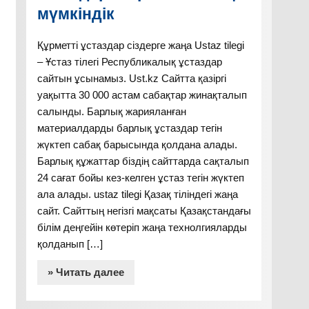
мүмкіндік
Құрметті ұстаздар сіздерге жаңа Ustaz tilegi
– Ұстаз тілегі Республикалық ұстаздар
сайтын ұсынамыз. Ust.kz Сайтта қазіргі
уақытта 30 000 астам сабақтар жинақталып
салынды. Барлық жарияланған
материалдарды барлық ұстаздар тегін
жүктеп сабақ барысында қолдана алады.
Барлық құжаттар біздің сайттарда сақталып
24 сағат бойы кез-келген ұстаз тегін жүктеп
ала алады. ustaz tilegi Қазақ тіліндегі жаңа
сайт. Сайттың негізгі мақсаты Қазақстандағы
білім деңгейін көтеріп жаңа технолгияларды
қолданып […]
» Читать далее