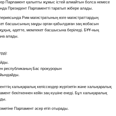
гер Парламент қалыпты жұмыс істей алмайтын болса немесе
 онда Президент Парламентті таратып жібере алады.
ериясында Рим магистратының өзге магистраттардың
кет басшысының заңды орган қабылдаған заң жобасын
 құқық, әдетте, мемлекет басшысына беріледі. БҰҰ-ның
ана алады.
рді:
айды.
ен республиканың Бас прокурорын
ғайындайды.
нттің халықаралық келіссөздер жүргізетін және халықаралық
мент бекіткеннен кейін заң күшіне енеді. Бұл халықаралық
ады.
зметіне Парламент әсер етіп отырады.