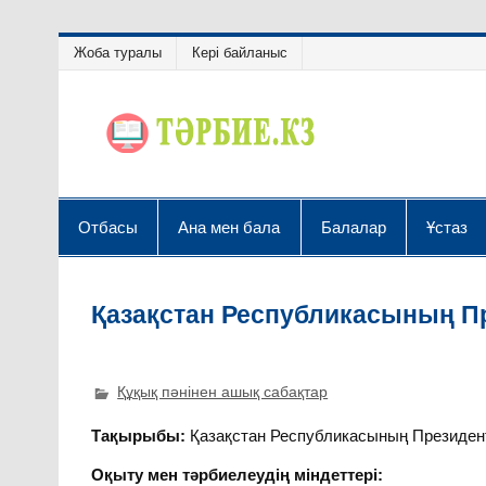
Жоба туралы
Кері байланыс
Отбасы
Ана мен бала
Балалар
Ұстаз
Қазақстан Республикасының П
Құқық пәнінен ашық сабақтар
Тақырыбы:
Қазақстан Республикасының Президен
Оқыту мен тәрбиелеудің міндеттері: