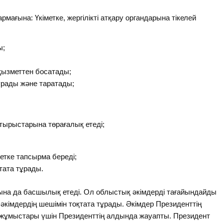
рмағына: Үкіметке, жергілікті атқару органдарына тікелей
ы;
қызметтен босатады;
құрады және таратады;
тырыстарына төрағалық етеді;
метке тапсырма береді;
тата тұрады.
ына да басшылық етеді. Ол облыстық әкімдерді тағайындайды
кімдердің шешімін тоқтата тұрады. Әкімдер Президенттің
ің жұмыстары үшін Президенттің алдында жауапты. Президент