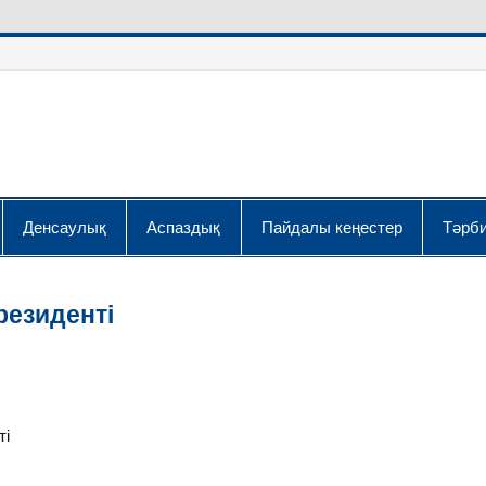
Денсаулық
Аспаздық
Пайдалы кеңестер
Тәрби
резиденті
ті