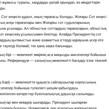
егі жұмысы туралы, заңдарды қалай орындап, өз міндеттерін
йды.
ы Сот кеңесін құрып, оның төрағасы болады. Жоғары Сот кеңесі
тың алқа төрағалары мен Жоғарғы сот судьяларының
ына ұсынады. Ал облыстык соттардың төрағаларын, облыс­тық
т кеңесінің ұсынысымен бекітеді. Алайда Президенттің сот
лардың қылмыстык және азаматтық істерді қарауына әсер ете
е тәуелді болмай, тек қана заңға бағынады.
дың бірі — мемлекет өмірінің аса маңызды мәселелері бойынша
ығы. Референдум — халықтың мемлекетті басқару ісіне тікелей
нің бәрі) — мемле­кетте құқықта сайлаушылар корпусының
селелер бойынша түпкілікті шешім қабылдауы.
енгізілген өзгерістер бүкілхалықтық дауысқа салынады.
арлықтар мен өкімдер шығарады. Президент шығарған
 түрлері болады. Нормативтік деп аталатын жарлықтарда