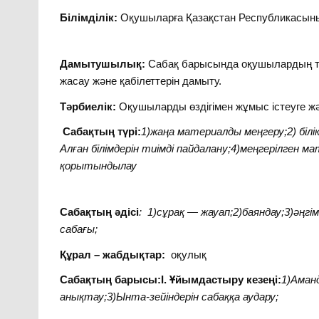
Білімділік:
Оқушыларға Қазақстан Республикасының
Дамытушылық:
Сабақ барысында оқушылардың та
жасау және қабілеттерін дамыту.
Тәрбиелік:
Оқушыларды өздігімен жұмыс істеуге жә
Сабақтың түрі:
1)жаңа материалды меңгеру;2) білі
Алған білімдерін тиімді пайдалану;4)меңгерілген 
қорытындылау
Сабақтың әдісі
: 1)сұрақ — жауап;2)баяндау;3)әңгі
сабағы;
Құрал – жабдықтар:
оқулық
Сабақтың барысы:І. Ұйымдастыру кезеңі:
1)Аман
анықтау;3)Ынта-зейіндерін сабаққа аудару;