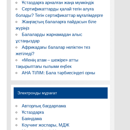
Ұстаздарға арналған жаңа мүмкіндік
Сертификаттарды қалай тегін алуға
болады? Тегін сертификаттар мұғалімдерге
Жаңғақтың балаларға пайдасын біле
жүріңіз
Балаларды жарнамадан алыс
ұстаңыздар
Африкадағы балалар неліктен тез
жетіледі?
«Менің атам – шежіре» атты
тақырыптағы ғылыми еңбек
АНА ТІЛІМ: Бала тәрбиесіндегі орны
Электронды мұрағат
Авторлық бағдарлама
Ұстаздарға
Баяндама
Коучинг жоспары, МДЖ