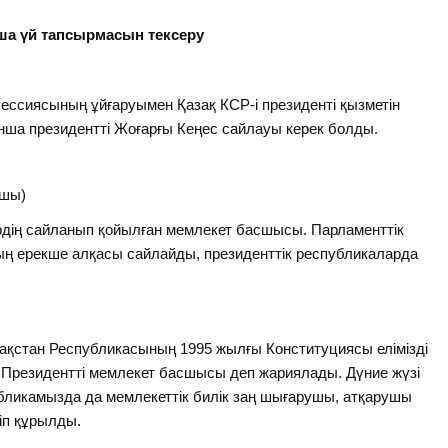
нша үй тапсырмасын тексеру
сессиясының ұйғаруымен Қазақ КСР-і президенті қызметін
ша президентті Жоғарғы Кеңес сайлауы керек болды.
ушы)
дің сайланып қойылған мемлекет басшысы. Парламенттік
ың ерекше алқасы сайлайды, президенттік республикаларда
қстан Республикасының 1995 жылғы Консти­туциясы елімізді
 Президентті мемлекет басшысы деп жариялады. Дүние жүзі
публикамызда да мемлекеттік билік заң шығарушы, атқарушы
іп құрылды.