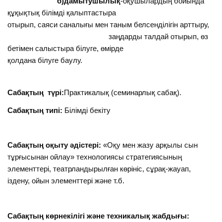
б)дамытушылық
-оқушылардың бойында
құқықтық білімді қалыптастыра
отырып, саяси саналығы мен таным белсенділігін арттыру,
заңдарды талдай отырып, өз
бетімен салыстыра білуге, өмірде
қолдана білуге баулу.
Сабақтың
түрі:
Практикалық (семинарлық сабақ).
Сабақтың типі:
Білімді бекіту
Сабақтың оқыту әдістері:
«Оқу мен жазу арқылы сын
тұрғысынан ойлау» технологиясы стратегиясының
элементтері, театрландырылған көрініс, сұрақ-жауап,
іздену, ойын элементтері және т.б.
Сабақтың көрнекілігі және техникалық жабдығы: