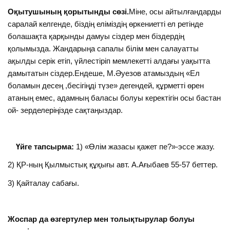
Оқытушының қорытынды сөзі.
Міне, осы айтылғандарды
саралай келгенде, біздің еліміздің өркениетті ел ретінде
болашақта қарқынды дамуы сіздер мен біздердің
қолымызда. Жандарыңа сапалы білім мен салауатты
ақылды серік етіп, үйлестіріп мемлекетті алдағы уақытта
дамытатын сіздер.Ендеше, М.Әуезов атамыздың «Ел
боламын десең ,бесігіңді түзе» дегендей, құрметті өрен
атаның емес, адамның баласы болуы керектігін осы бастан
ой- зерделеріңізде сақтаңыздар.
Үйге тапсырма:
1) «Өлім жазасы қажет пе?»-эссе жазу.
2) ҚР-ның Қылмыстық құқығы авт. А.Ағыбаев 55-57 беттер.
3) Қайталау сабағы.
Жоспар да өзгертулер мен толықтырулар болуы