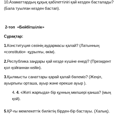
10.Азаматтардың құқық қабілеттілігі қай кезден басталады?
(Бала туылған кезден бастап).
2-топ «Бейбітшілік»
Сұрақтар:
1.
Конституция сөзінің аудармасы қалай? (Латынның
«соnstitutio» -құрылғы, өкім).
2.
Республика заңдары қай кезде күшіне енеді? (Президент
қол қойғаннан кейін).
3.
Қылмысты санаттары қарай қалай бөлеміз? (Жеңіл,
ауырлығы орташа, ауыр және ерекше ауыр ).
4
. «Жеті жарғыда» бір құнның мөлшері қанша? (мың
қой).
5
.ҚР-ғы мемлекеттік биліктің бірден-бір бастауы. (Халық).