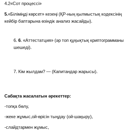
4.2«Сот процессі»
5.
«Біліміңді көрсет» кезеңі (ҚР-ның қылмыстық кодексінің
кейбір баптарына өзіндік анализ жасайды).
6
. «Аттестатция» (әр топ құқықтық криптограмманы
шешеді).
Кім жылдам? — (Капитандар жарысы).
Сабақта жасалатын әрекеттер:
-топқа бөлу,
-жеке жұмыс,ой-өрісін тыңдау (ой-шақыру),
-слайдтармен жұмыс,