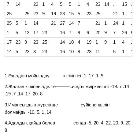
7
14
22
1
4
5
5
1
4
23
14
,
15
10
25
25
23
9
19
23
15
5
23
25
21
1
13
25
5
1
14
21
27
14
7
21
1
24
1
17
1
5
13
17
23
16
7
9
6
20
9
7
26
5
17
23
9
23
25
14
10
4
19
1
9
1
4
17
14
5
23
3
23
16
10
9
23
11
5
1
16
1.Әділдікті мойындау———кісінін ісі -1 .17 .1. 9
2.Жалған кішіпейілдік те———сияқты жиіркенішті -19. 7 .14
.19 .7 .14 .17 .20. 8
3.Имансыздың жүрегінде—————сүйіспеншілігі
болмайды -10. 5. 1 .14
4.Адалдық қайда болса————сонда -5. 20. 4. 22. 20. 9. 20.
8