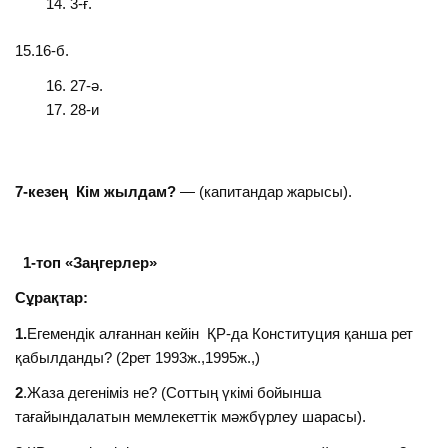
3-ғ.
15.16-б.
27-ә.
28-и
7-кезең Кім жылдам?
— (капитандар жарысы).
1-топ «Заңгерлер»
Сұрақтар:
1.
Егемендік алғаннан кейін ҚР-да Конституция қанша рет
қабылданды? (2рет 1993ж.,1995ж.,)
2
.Жаза дегеніміз не? (Соттың үкімі бойынша
тағайындалатын мемлекеттік мәжбүрлеу шарасы).