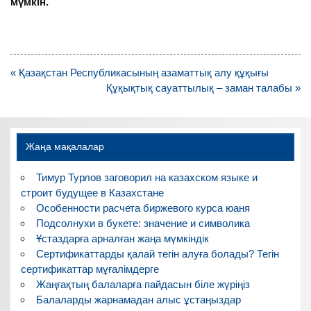
мүмкін.
Навигация
« Қазақстан Республикасының азаматтық алу құқығы
по
Құқықтық сауаттылық – заман талабы »
записям
Жаңа мақалалар
Тимур Турлов заговорил на казахском языке и
строит будущее в Казахстане
Особенности расчета биржевого курса юаня
Подсолнухи в букете: значение и символика
Ұстаздарға арналған жаңа мүмкіндік
Сертификаттарды қалай тегін алуға болады? Тегін
сертификаттар мұғалімдерге
Жаңғақтың балаларға пайдасын біле жүріңіз
Балаларды жарнамадан алыс ұстаңыздар