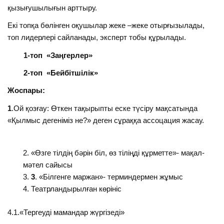
қызығушылығын арттыру.
Екі топқа бөлінген оқушылар жеке –жеке отырғызылады,
топ лидерлері сайланады, эксперт тобы құрылады.
1-топ «Заңгерлер»
2-топ «Бейбітшілік»
Жоспары:
1
.Ой қозғау: Өткен тақырыпты еске түсіру мақсатында
«Қылмыс дегеніміз не?» деген сұраққа ассоцация жасау.
«Өзге тілдің бәрін біл, өз тіліңді құрметте»- мақал-
мәтел сайысы
3
. «Білгенге маржан»- терминдермен жұмыс
Театрландырылған көрініс
4.1.«Тергеуді мамандар жүргізеді»