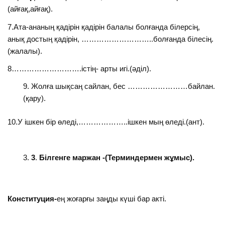
(айғақ,айғақ).
7.Ата-ананың қадірін қадірін балалы болғанда білерсің,
анық достың қадірін, ………………………..болғанда білесің.
(жалалы).
8……………………….істің- арты игі.(әділ).
Жолға шықсаң сайлан, бес ……………………байлан.
(қару).
10.У ішкен бір өледі,………………..ішкен мың өледі.(ант).
3
.
Білгенге маржан -(Терминдермен жұмыс).
Конституция-
ең жоғарғы заңды күші бар акті.