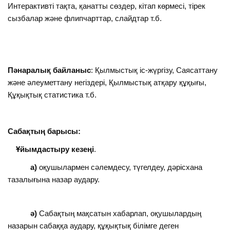
Интерактивті тақта, қанатты сөздер, кітап көрмесі, тірек
сызбалар және флипчарттар, слайдтар т.б.
Пәнаралық байланыс
: Қылмыстық іс-жүргізу, Саясаттану
және әлеуметтану негіздері, Қылмыстық атқару құқығы,
Құқықтық статистика т.б.
Сабақтың барысы:
Ұйымдастыру кезеңі
.
а)
оқушылармен сәлемдесу, түгелдеу, дәрісхана
тазалығына назар аудару.
ә)
Сабақтың мақсатын хабарлап, оқушылардың
назарын сабаққа аудару, құқықтық білімге деген