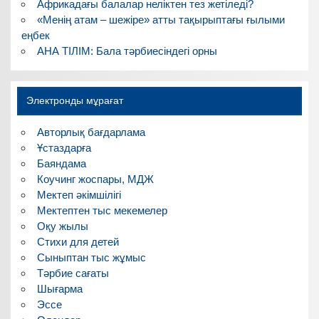
Африкадағы балалар неліктен тез жетіледі?
«Менің атам – шежіре» атты тақырыптағы ғылыми
еңбек
АНА ТІЛІМ: Бала тәрбиесіндегі орны
Электронды мұрағат
Авторлық бағдарлама
Ұстаздарға
Баяндама
Коучинг жоспары, МДЖ
Мектеп әкімшілігі
Мектептен тыс мекемелер
Оқу жылы
Стихи для детей
Сыныптан тыс жұмыс
Тәрбие сағаты
Шығарма
Эссе