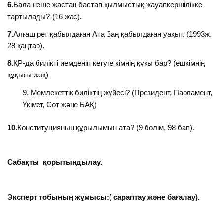
6.
Бала неше жастан бастап қылмыстық жауапкершілікке
тартылады?-(16 жас)
.
7.
Алғаш рет қабылдаған Ата Заң қабылдаған уақыт. (1993ж,
28 қаңтар).
8.
ҚР-да билікті иемденіп кетуге кімнің құқы бар? (ешкімнің
құқығы жоқ)
Мемлекеттік биліктің жүйесі? (Президент, Парламент,
Үкімет, Сот және БАҚ)
10.
Конституцияның құрылымын ата? (9 бөлім, 98 бап).
Сабақты қорытындылау.
Эксперт тобының жұмысы:( сараптау және бағалау).