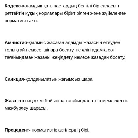
Кодекс-
қоғамдық қатынастардың белгілі бір саласын
реттейтін құқық нормалары біріктірілген және жүйеленген
нормативті акті.
Амнистия-
қылмыс жасаған адамды жазасын өтеуден
толықтай немесе ішінара босату, не әлігі адамға сот
тағайындаған жазаны жеңілдету немесе жазадан босату.
Санкция-
қолданылатын жағымсыз шара.
Жаза
-соттың үкімі бойынша тағайындалатын мемлекеттік
мәжбүрлеу шарасы.
Прецедент-
нормативтік актілердің бірі.