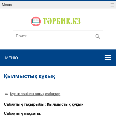
Меню
МЕНЮ
Қылмыстық құқық
Құқық пәнінен ашық сабақтар
Сабақтың тақырыбы: Қылмыстық құқық
Сабақтың мақсаты
: