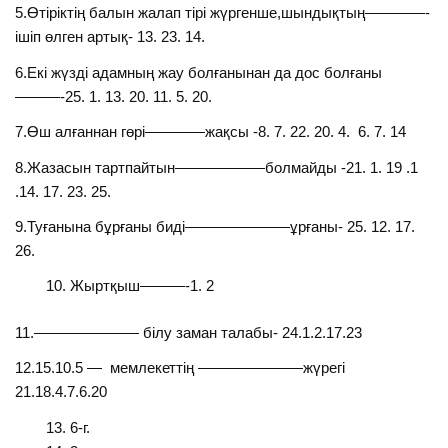
5.Өтіріктің балын жалап тірі жүргенше,шындықтың————-
ішіп өлген артық- 13. 23. 14.
6.Екі жүзді адамның жау болғанынан да дос болғаны
———-25. 1. 13. 20. 11. 5. 20.
7.­­­­­­Өш алғаннан гөрі————жақсы -8. 7. 22. 20. 4. 6. 7. 14
8.Жазасын тартпайтын——————болмайды -21. 1. 19 .1
.14. 17. 23. 25.
9.Туғанына бұрғаны биді———————ұрғаны- 25. 12. 17.
26.
Жыртқыш———-1. 2
11.——————— білу заман талабы- 24.1.2.17.23
12.15.10.5 — мемлекеттің ———————жүрегі
21.18.4.7.6.20
6-г.