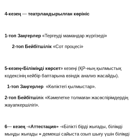
4-кезең
—
театрландырылған көрініс
1-топ Заңгерлер
«Тергеуді мамандар жүргізеді»
2-топ Бейбітшілік
«Сот процесі»
5-кезең«Біліміңді көрсет
» кезеңі (ҚР-ның қылмыстық
кодексінің кейбір баптарына өзіндік анализ жасайды).
1-топ Заңгерлер
«Көліктегі қылмыстар».
2-топ Бейбітшіл
ік «Кәмелетке толмаған жасөспірімдердің
жауапкершілігі».
6
—
кезең
-«
Аттестация»
-«Білікті бірді жығады, білімді
мыңды жығады
»
демекші сайыста озып шығу үшін білімді