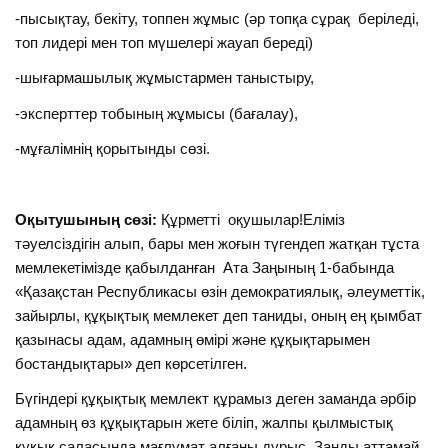
-пысықтау, бекіту, топпен жұмыс (әр топқа сұрақ беріледі,
топ лидері мен топ мүшелері жауап береді)
-шығармашылық жұмыстармен таныстыру,
-эксперттер тобының жұмысы (бағалау),
-мұғалімнің қорытынды сөзі.
Оқытушының сөзі:
Құрметті оқушылар!Еліміз
тәуелсіздігін алып, бары мен жоғын түгендеп жатқан тұста
мемлекетімізде қабылданған Ата Заңының 1-бабында
«Қазақстан Республикасы өзін демократиялық, әлеуметтік,
зайырлы, құқықтық мемлекет деп таниды, оның ең қымбат
қазынасы адам, адамның өмірі және құқықтарымен
бостандықтары» деп көрсетілген.
Бүгіндері құқықтық мемлект құрамыз деген заманда әрбір
адамның өз құқықтарын жете біліп, жалпы қылмыстық
құқық саласында мағлұмат алғаны дұрыс. Заңды аттамай ,