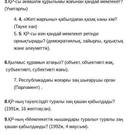
3
.ҚР-сы әкімшілік құрылымы жағынан қандай мемлекет?
(Унитарлы)
4
. «Жеті жарғыны» қабылдаған қазақ ханы кім?
(Тауке хан)
5
. ҚР-сы өзін қандай мемлекет ретінде
орнықтырады? (демократиялық, зайырлы, құқықтық
және әлеуметтік).
6.
Қылмыс құрамын атаңыз? (объект, объективті жақ,
субъективті, субективті жағы).
Республикадағы жоғарғы заң шығарушы орган
(Парламент) .
8
.ҚР-ның тәуелсіздігі туралы заң қашан қабылдады?
(1991ж, 16 желтоқсан).
9.
ҚР-ның «Мемлекеттік нышандары туралы» туралы заң
қашан қабылданды? (1992ж, 4 маусым).