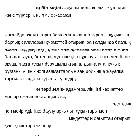
а) білімділік
-оқушыларға қылмыс ұғымын
және түрлерін, қылмыс жасаған
жағдайда азаматтарға берілетін жазалар туралы, құқықтың
барлық салаларын құрметтей отырып, заң алдында барлық
азаматтардың теңдігі, ешкімнің ар-намысына тимеуге және
балағаттауға, бөтеннің мүлкіне қол сұқпауға, сонымен бірге
оқушыларға құқық бұзушылықтың алдын-алуға, құқық
бұзғаны үшін кінәлі азаматтардың заң бойынша жауапқа
тартылатындағы туралы түсіндіру.
ә) тәрбиелік-
адамгершілік, ізгі қасиеттер
мен ар-ождан бостандығына,
адалдық
пен мейрімділікке баулу арқылы құқықтары мен
міндеттерін бағыттай отырып
құқықтық тәрбие беру.