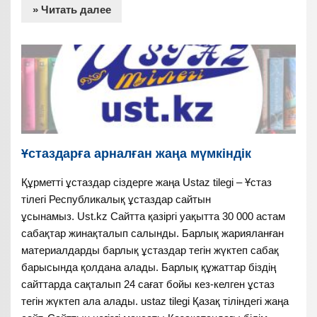
» Читать далее
Ұстаздарға арналған жаңа мүмкіндік
Құрметті ұстаздар сіздерге жаңа Ustaz tilegi – Ұстаз
тілегі Республикалық ұстаздар сайтын
ұсынамыз. Ust.kz Сайтта қазіргі уақытта 30 000 астам
сабақтар жинақталып салынды. Барлық жарияланған
материалдарды барлық ұстаздар тегін жүктеп сабақ
барысында қолдана алады. Барлық құжаттар біздің
сайттарда сақталып 24 сағат бойы кез-келген ұстаз
тегін жүктеп ала алады. ustaz tilegi Қазақ тіліндегі жаңа