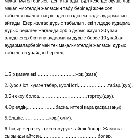
мақал-мәтел сайысы деп аталады. Бұл кезеңде оқушылар
мақал –мәтелдің жалғасын табу беріледі және сол
табылған жалғастың ішіндегі сөздің екі тілде аудармасын
айтады. Егер жалғас дұрыс табылып , екі тілдеде аударма
дұрыс берілген жағдайда әрбір дұрыс жауап 20 ұпай
алады,егер бір ғана аударманы дұрыс берсе 10 ұпай,ал
аудармаларберілмей тек мақал-мәтелдің жалғасы дұрыс
табылса 5 ұпайдан беріледі.
1.Бір қазаға екі……………………..жоқ.(жаза)
2.Куәсіз істі күмән табар, куәлі істі………………..табар.(куә).
3.Би екеу болса, …………………………төртеу.(дау).
4.Әр елдің……………….басқа, иттері қара қасқа.(заңы).
5.Елшіге……………..жоқ.( өлім).
6.Тақыр жерге су төксең жүруге тайғақ болар, Жаманға
сырыңды айтсаң………….., ………………….болар.