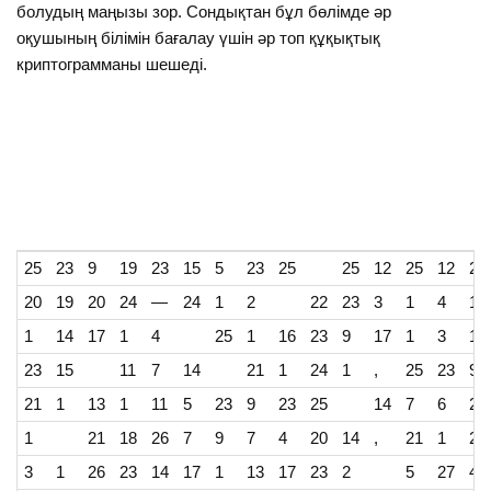
болудың маңызы зор. Сондықтан бұл бөлімде әр
оқушының білімін бағалау үшін әр топ құқықтық
криптограмманы шешеді.
25
23
9
19
23
15
5
23
25
25
12
25
12
25
20
19
20
24
—
24
1
2
22
23
3
1
4
13
1
14
17
1
4
25
1
16
23
9
17
1
3
1
23
15
11
7
14
21
1
24
1
,
25
23
9
21
1
13
1
11
5
23
9
23
25
14
7
6
20
1
21
18
26
7
9
7
4
20
14
,
21
1
24
3
1
26
23
14
17
1
13
17
23
2
5
27
4