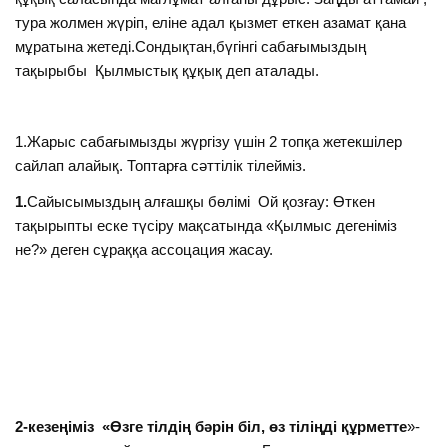
тура жолмен жүріп, еліне адал қызмет еткен азамат қана
мұратына жетеді.Сондықтан,бүгінгі сабағымыздың
тақырыбы Қылмыстық құқық деп аталады.
1.Жарыс сабағымызды жүргізу үшін 2 топқа жетекшілер
сайлап алайық. Топтарға сәттілік тілейміз.
1.
Сайысымыздың алғашқы бөлімі Ой қозғау: Өткен
тақырыпты еске түсіру мақсатында «Қылмыс дегеніміз
не?» деген сұраққа ассоцация жасау.
2-кезеңіміз
«Өзге тілдің бәрін біл, өз тіліңді құрметте
»-