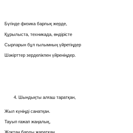
Бүгінде физика барлық жерде,
Құрылыста, техникада, өндірісте
Сырларын бұл ғылымның үйретіңдер
Шәкірттер зерделікпен үйреніңдер.
Шындықты алғаш таратқан,
Жыл күніңді санатқан.
Тауып ғажап жаңалық,
Жоқтан барды жаратқан,