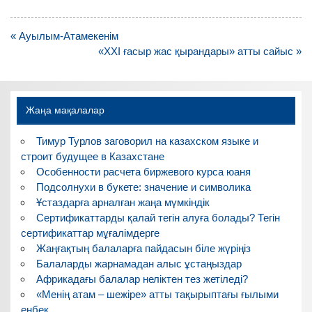
Навигация
« Ауылым-Атамекенім
по
«ХХІ ғасыр жас қырандары» атты сайыс »
записям
Жаңа мақалалар
Тимур Турлов заговорил на казахском языке и
строит будущее в Казахстане
Особенности расчета биржевого курса юаня
Подсолнухи в букете: значение и символика
Ұстаздарға арналған жаңа мүмкіндік
Сертификаттарды қалай тегін алуға болады? Тегін
сертификаттар мұғалімдерге
Жаңғақтың балаларға пайдасын біле жүріңіз
Балаларды жарнамадан алыс ұстаңыздар
Африкадағы балалар неліктен тез жетіледі?
«Менің атам – шежіре» атты тақырыптағы ғылыми
еңбек