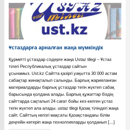
Ұстаздарға арналған жаңа мүмкіндік
Құрметті ұстаздар сіздерге жаңа Ustaz tilegi – Ұстаз
тілегі Республикалық ұстаздар сайтын
ұсынамыз. Ust.kz Сайтта қазіргі уақытта 30 000 астам
сабақтар жинақталып салынды. Барлық жарияланған
материалдарды барлық ұстаздар тегін жүктеп сабақ
барысында қолдана алады. Барлық құжаттар біздің
сайттарда сақталып 24 сағат бойы кез-келген ұстаз
тегін жүктеп ала алады. ustaz tilegi Қазақ тіліндегі жаңа
сайт. Сайттың негізгі мақсаты Қазақстандағы білім
деңгейін көтеріп жаңа технолгияларды қолданып […]