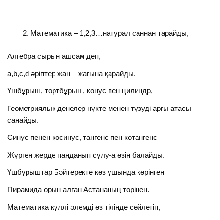
Математика – 1,2,3…натурал саннан тарайды,
Алгебра сырын ашсам деп,
a,b,c,d әріптер жан – жағына қарайды.
Үшбұрыш, төртбұрыш, конус пен цилиндр,
Геометриялық денелер нүкте менен түзуді арғы атасы
санайды.
Синус пенен косинус, тангенс пен котангенс
Жүрген жерде паңданып сұлуға өзін балайды.
Үшбұрыштар Бәйтеректе көз ұшында көрінген,
Пирамида орын алған Астананың төрінен.
Математика күллі әлемді өз тілінде сөйлетіп,