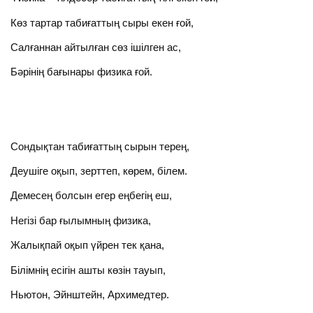
Көз тартар табиғаттың сыры екен ғой,
Салғаннан айтылған сөз ішілген ас,
Бәрінің бағынары физика ғой.
Сондықтан табиғаттың сырын терең,
Деушіге оқып, зерттеп, көрем, білем.
Демесең болсын егер еңбегің еш,
Негізі бар ғылымның физика,
Жалықпай оқып үйрен тек қана,
Білімнің есігін ашты көзін тауып,
Ньютон, Эйнштейн, Архимедтер.