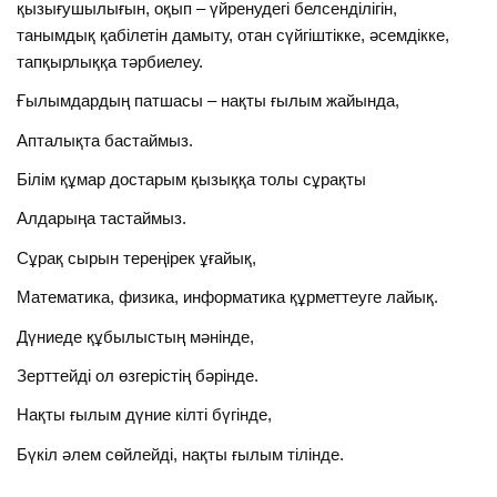
қызығушылығын, оқып – үйренудегі белсенділігін,
танымдық қабілетін дамыту, отан сүйгіштікке, әсемдікке,
тапқырлыққа тәрбиелеу.
Ғылымдардың патшасы – нақты ғылым жайында,
Апталықта бастаймыз.
Білім құмар достарым қызыққа толы сұрақты
Алдарыңа тастаймыз.
Сұрақ сырын тереңірек ұғайық,
Математика, физика, информатика құрметтеуге лайық.
Дүниеде құбылыстың мәнінде,
Зерттейді ол өзгерістің бәрінде.
Нақты ғылым дүние кілті бүгінде,
Бүкіл әлем сөйлейді, нақты ғылым тілінде.