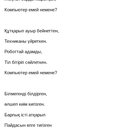
Компьютер емей немене?
Құтқарып ауыр бейнеттен,
Техниканы үйреткен.
Роботтай адамды,
Тіл бітіріп сөйлеткен.
Компьютер емей немене?
Білмегенді білдірген,
өлшеп киім кигізген.
Барлық істі атқарып
Пайдасын елге тигізген