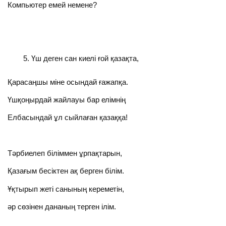
Компьютер емей немене?
Үш деген сан киелі ғой қазақта,
Қарасаңшы міне осындай ғажапқа.
Үшқоңырдай жайлауы бар елімнің
Елбасындай ұл сыйлаған қазаққа!
Тәрбиелеп біліммен ұрпақтарын,
Қазағым бесіктен ақ берген білім.
Ұқтырып жеті санының кереметін,
әр сөзінен дананың терген ілім.