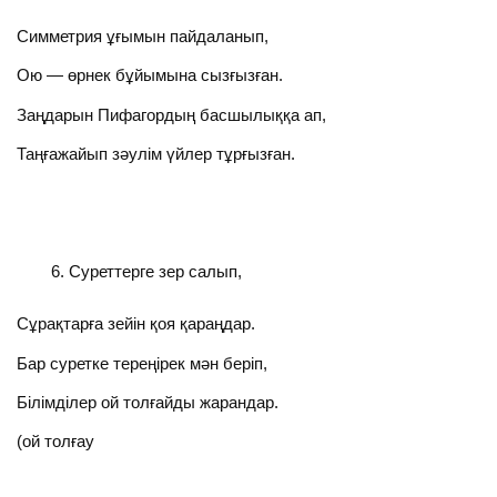
Симметрия ұғымын пайдаланып,
Ою — өрнек бұйымына сызғызған.
Заңдарын Пифагордың басшылыққа ап,
Таңғажайып зәулім үйлер тұрғызған.
Суреттерге зер салып,
Сұрақтарға зейін қоя қараңдар.
Бар суретке тереңірек мән беріп,
Білімділер ой толғайды жарандар.
(ой толғау