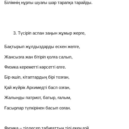
Білімнің нұрлы шуағы шар тарапқа тарайды.
Түсіріп аспан заңын жұмыр жерге,
Бақтырып жұлдыздарды ескен желге,
Жансызға жан бітіріп қолға салып,
Физика кереметті көрсетті елге.
Бір өшіп, кітаптардың бірі тозған,
Қай жүйрік Архимедті басп озған,
Жалынды патриот, батыр, ғалым,
Ғасырлар түпкірінен басып озған.
Физика – тілдесер табиғаттың тілі екен ғой,