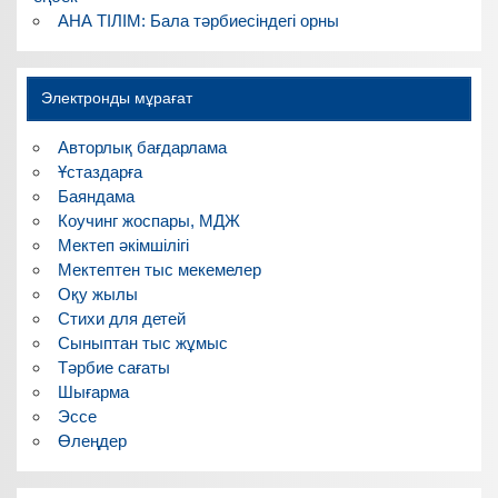
АНА ТІЛІМ: Бала тәрбиесіндегі орны
Электронды мұрағат
Авторлық бағдарлама
Ұстаздарға
Баяндама
Коучинг жоспары, МДЖ
Мектеп әкімшілігі
Мектептен тыс мекемелер
Оқу жылы
Стихи для детей
Сыныптан тыс жұмыс
Тәрбие сағаты
Шығарма
Эссе
Өлеңдер