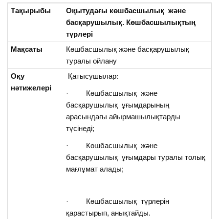
Тақырыбы
Оқытудағы көшбасшылық және
басқарушылық.
Көшбасшылықтың
түрлері
Мақсаты
Көшбасшылық және басқарушылық
туралы ойлану
Оқу
Қатысушылар:
нәтижелері
· Көшбасшылық және
басқарушылық ұғымдарының
арасындағы айырмашылықтарды
түсінеді;
· Көшбасшылық және
басқарушылық ұғымдары туралы толық
мағлұмат алады;
· Көшбасшылық түрлерін
қарастырып, анықтайды.