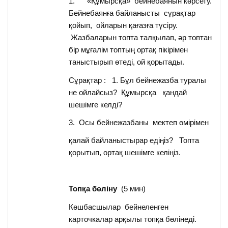
1. «Құмырсқа» бейнебаянын көрсету.
Бейнебаянға байланысты сұрақтар
қойып, ойларын қағазға түсіру.
Жазбаларын топта талқылап, әр топтан
бір мұғалім топтың ортақ пікірімен
таныстырып өтеді, ой қорытады.
Сұрақтар : 1. Бұл бейнежазба туралы
не ойлайсыз? Құмырсқа қандай
шешімге келді?
3. Осы бейнежазбаны мектеп өмірімен
қалай байланыстырар едіңіз? Топта
қорытып, ортақ шешімге келіңіз.
Топқа бөліну
(5 мин)
Көшбасшылар бейнеленген
карточкалар арқылы топқа бөлінеді.