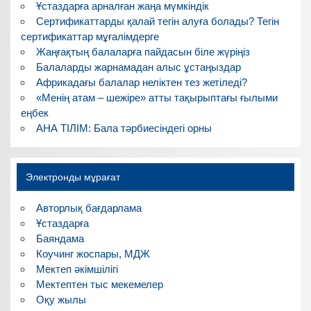
Ұстаздарға арналған жаңа мүмкіндік
Сертификаттарды қалай тегін алуға болады? Тегін
сертификаттар мұғалімдерге
Жаңғақтың балаларға пайдасын біле жүріңіз
Балаларды жарнамадан алыс ұстаңыздар
Африкадағы балалар неліктен тез жетіледі?
«Менің атам – шежіре» атты тақырыптағы ғылыми
еңбек
АНА ТІЛІМ: Бала тәрбиесіндегі орны
Электронды мұрағат
Авторлық бағдарлама
Ұстаздарға
Баяндама
Коучинг жоспары, МДЖ
Мектеп әкімшілігі
Мектептен тыс мекемелер
Оқу жылы