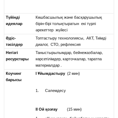
Түйінді
Көшбасшылық және басқарушылық
идеялар
бірін-бірі толықтыратын екі түрлі
әрекеттер жүйесі
Әдіс-
Топтастыру технологиясы, АКТ, Тиімді
тәсілдер
диалог, СТО, рефлексия
Негізгі
Таныстырылымдар, бейнежазбалар,
ресурстары
көрсетілімдер, карточкалар, таратпа
материалдар .
Коучинг
І Ұйымдастыру
(2 мин)
барысы
1. Сәлемдесу
ІІ Ой қозғау
(15 мин)