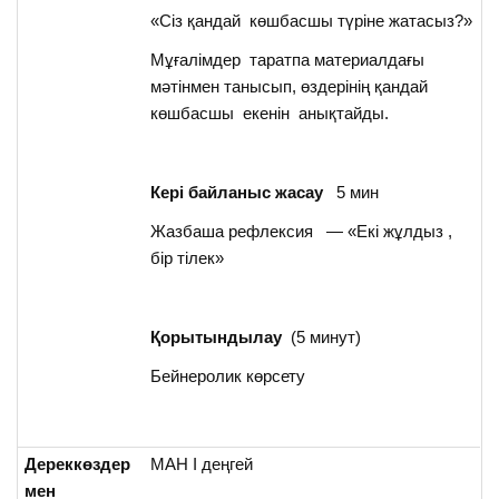
«Сіз қандай көшбасшы түріне жатасыз?»
Мұғалімдер таратпа материалдағы
мәтінмен танысып, өздерінің қандай
көшбасшы екенін анықтайды.
Кері байланыс жасау
5 мин
Жазбаша рефлексия — «Екі жұлдыз ,
бір тілек»
Қорытындылау
(5 минут)
Бейнеролик көрсету
Дереккөздер
МАН І деңгей
мен