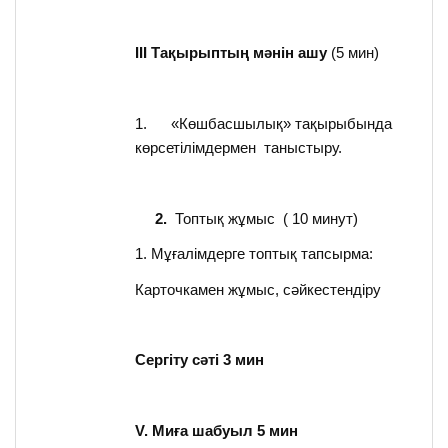
ІІІ Тақырыптың мәнін ашу
(5 мин)
1. «Көшбасшылық» тақырыбында
көрсетілімдермен таныстыру.
2.
Топтық жұмыс ( 10 минут)
1. Мұғалімдерге топтық тапсырма:
Карточкамен жұмыс, сәйкестендіру
Сергіту сәті 3 мин
V. Миға шабуыл 5 мин