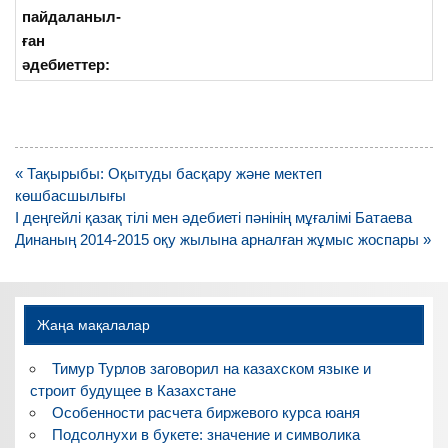
пайдаланыл-
ған
әдебиеттер:
Навигация
« Тақырыбы: Оқытуды басқару және мектеп
по
көшбасшылығы
записям
I деңгейлі қазақ тілі мен әдебиеті пәнінің мұғалімі Батаева
Динаның 2014-2015 оқу жылына арналған жұмыс жоспары »
Жаңа мақалалар
Тимур Турлов заговорил на казахском языке и
строит будущее в Казахстане
Особенности расчета биржевого курса юаня
Подсолнухи в букете: значение и символика