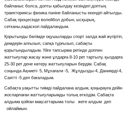
байланыс болса, допты қабылдау кезіндегі доптың
траекториясы физика пәніне байланысты екендігі айтылды.
Сабақ процесінде волейбол добын, ысқырық,
сетканы,кадаскоп пайдаландым.
Қорытынды бөлімде оқушыларды спорт залда жай жүгіртіп,
демдерін алғызып, сапқа тұрғызып, сабақты
қорытындыладым. Үйге тапсырма ретінде доппен
жаттығулар жасау және ұлдарға 8-10 рет тартылу, қыздарға
25-30 рет дене көтеру жаттығуларын бердім. Сабақ
соңында Ақниеті- 5, Мұхағали -5, Жұлдызды-4, Даниярді-4,
Саятті -5 деп бағаладым.
Сабақта уақытты тиімді пайдалана алдым, қоңырауға дейін
жоспарлаған жаттығуларымды толық өткіздім. Сабақта
алдыма қойған мақсаттарыма толы жете алдым деп
ойлаймын.