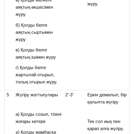
жүру.
аяқтың өкшесімен
жүру
б) Қолды белге
аяқтың сыртымен
жүру
в) Қолды белге
аяқтың ішімен жүру
г) Қолды белге
жартылай отырып,
толық отырып жүру.
5
Жүгіру жаттығулары
2’-3’
Еркін демалып, бір
қалыпта жүгіру
а) Қолды созып, тізені
жоғары көтере
Тек сол иық пен
қарап алға жүгіру.
ә) Қолды жамбасқа