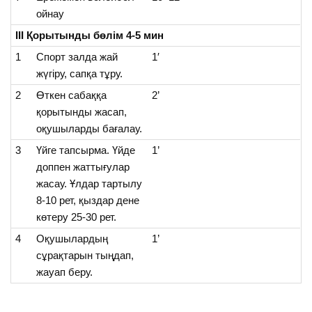
ойнау
ІІІ Қорытынды
бөлім 4-5 мин
1
Спорт залда жай
1′
жүгіру, сапқа тұру.
2
Өткен сабаққа
2’
қорытынды жасап,
оқушыларды бағалау.
3
Үйге тапсырма. Үйде
1’
доппен жаттығулар
жасау. Ұлдар тартылу
8-10 рет, қыздар дене
көтеру 25-30 рет.
4
Оқушылардың
1’
сұрақтарын тыңдап,
жауап беру.