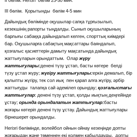
ІІ бөлім. Негізгі бөлім 25-30 мин.
ІІІ бөлім. Қорытынды бөлім 4-5 мин
Дайындық бөлімінде оқушылар сапқа тұрғызылып,
кезекшінің рапорты тыңдалды. Сынып оқушыларының
барлығы сабаққа дайындалып келген, спорттық киімдері
бар. Оқушыларға сабақтың мақсаттары баяндалып,
қозғалыс қасиеттерін дамыту мақсатында дайындық
жаттығуларын орындаттым. Олар
жүру
жаттығулары:
денені түзу ұстап, басты көтере белді
түзу ұстап жүру;
жүгіру
жаттығулары:
еркін демалып, бір
қалыпты жүгіру, тек сол иық пен қарап алға жүгіру, әрбір
жаттығуды талапқа сай әдемілеп орындау;
қозғалыстағы
жаттығулар
: денені түзу ұстап, қолды иықтың деңгейінде
ұстау;
орында
орындалатын
жаттығулар:
басты
жоғары көтеріп денені түзу ұстау. Дайындық жаттығулары
бірнешерет орындалды.
Негізгі бөлімінде, волейбол ойнын ойнау кезеңінде допты
жоғарыдан және төменнен екі қолмен қабылдауды, допты