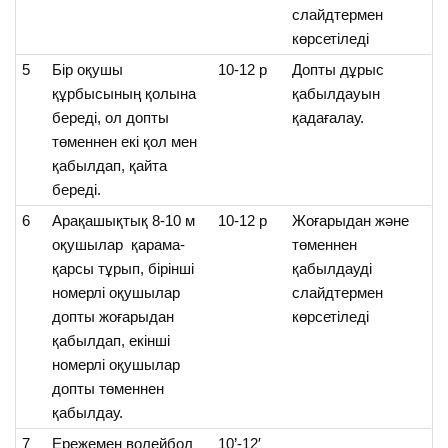
слайдтермен
көрсетіледі
5
Бір оқушы
10-12 р
Допты дұрыс
құрбысының қолына
қабылдауын
береді, ол допты
қадағалау.
төменнен екі қол мен
қабылдап, қайта
береді.
6
Арақашықтық 8-10 м
10-12 р
Жоғарыдан және
оқушылар қарама-
төменнен
қарсы тұрып, бірінші
қабылдауді
номерлі оқушылар
слайдтермен
допты жоғарыдан
көрсетіледі
қабылдап, екінші
номерлі оқушылар
допты төменнен
қабылдау.
7
Ережемен волейбол
10’-12′