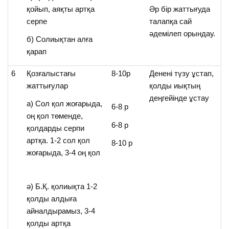
қойып, аяқты артқа
Әр бір жаттығуда
серпе
талапқа сай
әдемілеп орындау.
б) Солиықтан алға
қарап
6
Қозғалыстағы
8-10р
Денені түзу ұстап,
жаттығулар
қолды иықтың
деңгейінде ұстау
а) Сол қол жоғарыда,
6-8 р
оң қол төменде,
6-8 р
қолдарды серпи
артқа. 1-2 сол қол
8-10 р
жоғарыда, 3-4 оң қол
ә) Б.Қ. қолиықта 1-2
қолды алдыға
айналдырамыз, 3-4
қолды артқа