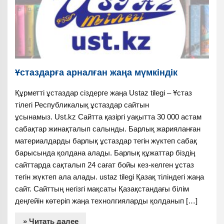
Ұстаздарға арналған жаңа мүмкіндік
Құрметті ұстаздар сіздерге жаңа Ustaz tilegi – Ұстаз
тілегі Республикалық ұстаздар сайтын
ұсынамыз. Ust.kz Сайтта қазіргі уақытта 30 000 астам
сабақтар жинақталып салынды. Барлық жарияланған
материалдарды барлық ұстаздар тегін жүктеп сабақ
барысында қолдана алады. Барлық құжаттар біздің
сайттарда сақталып 24 сағат бойы кез-келген ұстаз
тегін жүктеп ала алады. ustaz tilegi Қазақ тіліндегі жаңа
сайт. Сайттың негізгі мақсаты Қазақстандағы білім
деңгейін көтеріп жаңа технолгияларды қолданып […]
» Читать далее