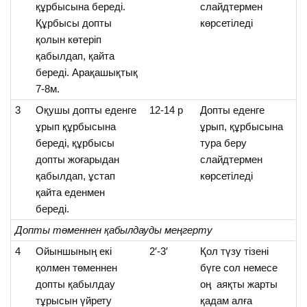
құрбысына береді.
слайдтермен
Құрбысы допты
көрсетіледі
қолын көтеріп
қабылдап, қайта
береді. Арақашықтық
7-8м.
3
Оқушы допты еденге
12-14 р
Допты еденге
ұрып құрбысына
ұрып, құрбысына
береді, құрбысы
тура беру
допты жоғарыдан
слайдтермен
қабылдап, ұстап
көрсетіледі
қайта еденмен
береді.
Допты
төменнен
қабылдауды
меңгерту
4
Ойыншының екі
2′-3′
Қол түзу тізені
қолмен төменнен
бүге сол немесе
допты қабылдау
оң аяқты жарты
тұрысын үйрету
қадам алға