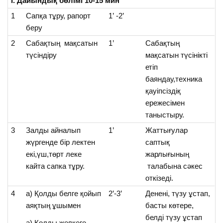
І. Дайынд
ы
қ
бөлімі 10-15 мин
1
Сапқа тұру, рапорт
1’ -2’
беру
2
Сабақтың мақсатын
1’
Сабақтың
түсіндіру
мақсатын түсінікті
етіп
баяндау,техника
қауіпсіздіқ
ережесімен
таныстыру.
3
Залды айналып
1’
Жаттығулар
жүргенде бір лектен
саптық
екі,үш,төрт леке
жарлығының
кайта сапка тұру.
талабына сәкес
откізеді.
4
а) Қолды белге қойып
2’-3’
Денені, түзу ұстап,
аяқтың ұшымен
басты көтере,
белді түзу ұстап
ә) Қолды желкеге