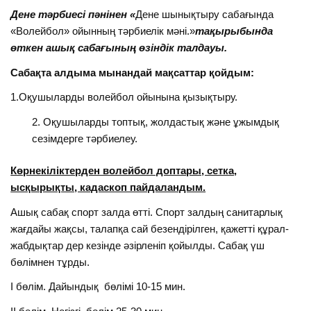
Дене тәрбиесі пәнінен «
Дене шынықтыру сабағында
«Волейбол» ойынның тәрбиелік мәні.»
тақырыбында
өткен ашық сабағының өзіндік талдауы.
Сабақта алдыма мынандай мақсаттар қойдым:
1.Оқушыларды волейбол ойынына қызықтыру.
Оқушыларды топтық, жолдастық және ұжымдық
сезімдерге тәрбиелеу.
Көрнекіліктерден волейбол доптары, сетка,
ысқырықты, кадаскоп пайдаландым.
Ашық сабақ спорт залда өтті. Спорт залдың санитарлық
жағдайы жақсы, талапқа сай безендірілген, қажетті құрал-
жабдықтар дер кезінде әзірленіп қойылды. Сабақ үш
бөлімнен тұрды.
І бөлім. Дайындық бөлімі 10-15 мин.