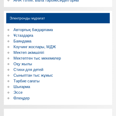
АНА ТІЛІМ: Бала тәрбиесіндегі орны
Электронды мұрағат
Авторлық бағдарлама
Ұстаздарға
Баяндама
Коучинг жоспары, МДЖ
Мектеп әкімшілігі
Мектептен тыс мекемелер
Оқу жылы
Стихи для детей
Сыныптан тыс жұмыс
Тәрбие сағаты
Шығарма
Эссе
Өлеңдер