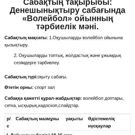
Сабақтың
тақырыбы:
Денешынықтыру сабағында
«Волейбол» ойынның
тәрбиелік мәні.
Сабақтың
мақсаты
: 1.Оқушыларды волейбол ойынына
қызықтыру.
Оқушыларды топтық, жолдастық және ұжымдық
сезімдерге тәрбиелеу.
Сабақтың
түрі:
оқыту сабағы.
Өтетін
орны:
спорт зал
Сабаққа
қажетті
құрал-жабдықтар:
волейбол доптары,
сетка, ысқырық,кадоскоп,слайдтар.
р/
Сабақтың
мазмұны
уақыты
Әдістемеліқ
с
нүсқаулар