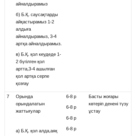
айналдырамыз
б) Б.Қ. саусақтарды
айқастырамыз 1-2
алдыға
айналдырамыз, 3-4
артқа айналдырамыз.
в) Б.Қ. қол кеудеде 1-
2 бүгілген қол
артта,3-4 ашылған
қол артқа серпе
қозғау
7
Орында
6-8 р
Басты жоғары
орындалатын
көтеріп денені түзу
6-8 р
жаттығулар
ұстау
6-8 р
6-8 р
а) Б.Қ. қол алда,аяқ