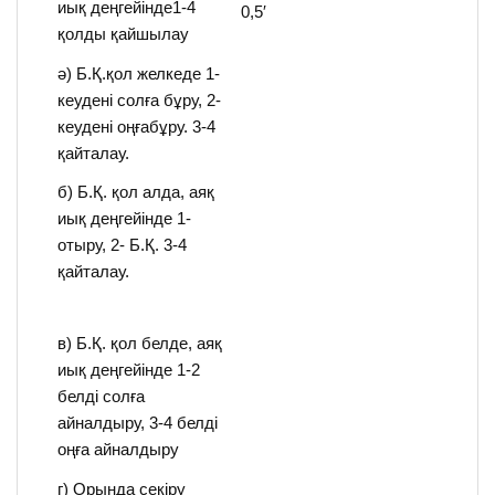
иық деңгейінде1-4
0,5′
қолды қайшылау
ә) Б.Қ.қол желкеде 1-
кеудені солға бұру, 2-
кеудені оңғабұру. 3-4
қайталау.
б) Б.Қ. қол алда, аяқ
иық деңгейінде 1-
отыру, 2- Б.Қ. 3-4
қайталау.
в) Б.Қ. қол белде, аяқ
иық деңгейінде 1-2
белді солға
айналдыру, 3-4 белді
оңға айналдыру
г) Орында секіру