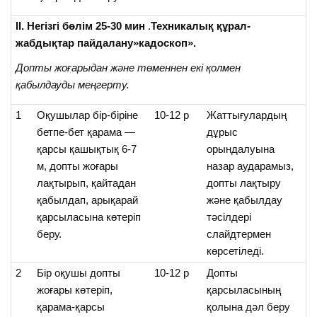
ІІ. Негізгі
бөлім 25-30 мин
.
Техникалық
құрал-
жабдықтар
пайдалану»кадоскоп».
Допты
жоғарыдан
және
төменнен
екі
қолмен
қабылдауды
меңгерту.
1
Оқушылар бір-біріне
10-12 р
Жаттығулардың
бетпе-бет қарама —
дұрыс
қарсы қашықтық 6-7
орындалуына
м, допты жоғары
назар аударамыз,
лақтырып, қайтадан
допты лақтыру
қабылдап, арықарай
және қабылдау
қарсыласына көтеріп
тәсілдері
беру.
слайдтермен
көрсетіледі.
2
Бір оқушы допты
10-12 р
Допты
жоғары көтеріп,
қарсыласының
қарама-қарсы
қолына дәл беру