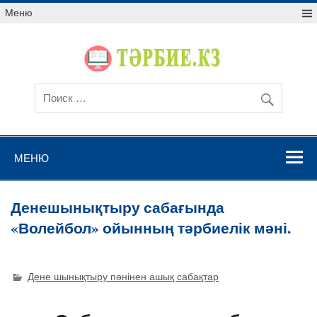
Меню
МЕНЮ
Денешынықтыру сабағында
«Волейбол» ойынның тәрбиелік мәні.
Дене шынықтыру пәнінен ашық сабақтар