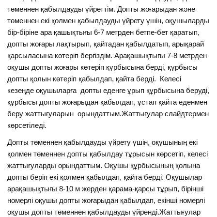
төменнен қабылдауды үйреттім. Допты жоғарыдан және
төменнен екі қолмен қабылдауды үйрету үшін, оқушыларды
бір-біріне ара қашықтығы 6-7 метрден бетпе-бет қаратып,
допты жоғары лақтырып, қайтадан қабылдатып, арықарай
қарсыласына көтеріп бергіздім. Арақашықтығы 7-8 метрден
оқушы допты жоғары көтеріп құрбысына берді, құрбысы
допты қолын көтеріп қабылдап, қайта берді. Келесі
кезеңде оқушыларға допты еденге ұрып құрбысына беруді,
құрбысы допты жоғарыдан қабылдап, ұстап қайта еденмен
беру жаттығуларын орындаттым.Жаттығулар слайдтермен
көрсетіледі.
Допты төменнен қабылдауды үйрету үшін, оқушының екі
қолмен төменнен допты қабылдау тұрысын көрсетіп, келесі
жаттығуларды орындаттым. Оқушы құрбысының қолына
допты беріп екі қолмен қабылдап, қайта берді. Оқушылар
арақашықтығы 8-10 м жерден қарама-қарсы тұрып, бірінші
номерлі оқушы допты жоғарыдан қабылдап, екінші номерлі
оқушы допты төменнен қабылдауды үйренді.Жаттығулар