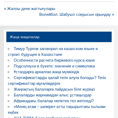
Навигация
« Жалпы дене жаттығулары
по
Волейбол. Шабуыл соққысын орындау »
записям
Жаңа мақалалар
Тимур Турлов заговорил на казахском языке и
строит будущее в Казахстане
Особенности расчета биржевого курса юаня
Подсолнухи в букете: значение и символика
Ұстаздарға арналған жаңа мүмкіндік
Сертификаттарды қалай тегін алуға болады? Тегін
сертификаттар мұғалімдерге
Жаңғақтың балаларға пайдасын біле жүріңіз
Балаларды жарнамадан алыс ұстаңыздар
Африкадағы балалар неліктен тез жетіледі?
«Менің атам – шежіре» атты тақырыптағы ғылыми
еңбек