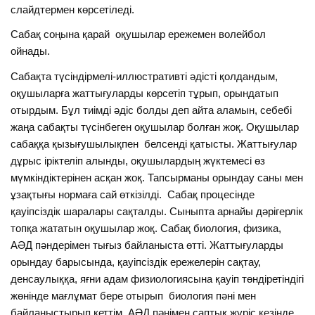
слайдтермен көрсетіледі.
Сабақ соңына қарай оқушылар ережемен волейбол
ойнады.
Сабақта түсіндірмелі-иллюстративті әдісті қолдандым,
оқушыларға жаттығуларды көрсетіп тұрып, орындатып
отырдым. Бұл тиімді әдіс болды деп айта аламын, себебі
жаңа сабақты түсінбеген оқушылар болған жоқ. Оқушылар
сабаққа қызығушылықпен белсенді қатысты. Жаттығулар
дұрыс іріктеліп алынды, оқушылардың жүктемесі өз
мүмкіндіктерінен асқан жоқ. Тапсырманы орындау саны мен
ұзақтығы нормаға сай өткізілді. Сабақ процесінде
қауіпсіздік шаралары сақталды. Сыныпта арнайы дәрігерлік
топқа жататын оқушылар жоқ. Сабақ биология, физика,
АӘД пәндерімен тығыз байланыста өтті. Жаттығуларды
орындау барысында, қауіпсіздік ережелерін сақтау,
денсаулыққа, яғни адам физиологиясына қауіп төндіретіндігі
жөнінде мағлұмат бере отырып биология пәні мен
байланыстырып кеттім. АӘД пәнімен саптық жүріс кезінде