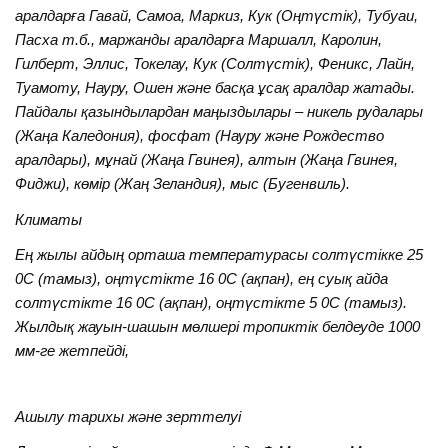
аралдарға Гавай, Самоа, Маркиз, Кук (Оңтүстік), Тубуаи,
Пасха т.б., маржанды аралдарға Маршалл, Каролин,
Гилберт, Эллис, Токелау, Кук (Солтүстік), Феникс, Лайн,
Туамоту, Науру, Ошен және басқа ұсақ аралдар жатады.
Пайдалы қазындылардан маңыздылары – никель рудалары
(Жаңа Каледония), фосфат (Науру және Рождество
аралдары), мұнай (Жаңа Гвинея), алтын (Жаңа Гвинея,
Фиджи), көмір (Жаң Зеландия), мыс (Бугенвиль).
Климаты
Ең жылы айдың орташа температурасы солтүстікке 25
0С (тамыз), оңтүстікте 16 0С (ақпан), ең суық айда
солтүстікте 16 0С (ақпан), оңтүстікте 5 0С (тамыз).
Жылдық жауын-шашын мөлшері тропиктік белдеуде 1000
мм-ге жетпейді,
Ашылу тарихы және зерттелуі