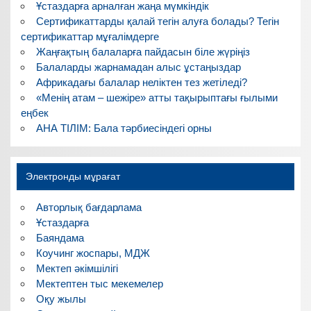
Ұстаздарға арналған жаңа мүмкіндік
Сертификаттарды қалай тегін алуға болады? Тегін
сертификаттар мұғалімдерге
Жаңғақтың балаларға пайдасын біле жүріңіз
Балаларды жарнамадан алыс ұстаңыздар
Африкадағы балалар неліктен тез жетіледі?
«Менің атам – шежіре» атты тақырыптағы ғылыми
еңбек
АНА ТІЛІМ: Бала тәрбиесіндегі орны
Электронды мұрағат
Авторлық бағдарлама
Ұстаздарға
Баяндама
Коучинг жоспары, МДЖ
Мектеп әкімшілігі
Мектептен тыс мекемелер
Оқу жылы