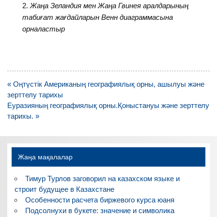
Жаңа Зеландия мен Жаңа Гвинея аралдарының
табиғат жағдайларын Венн диаграммасына
орналастыр
Навигация
« Оңтүстік Американың географиялық орны, ашылуы және
по
зерттелу тарихы
записям
Еуразияның географиялық орны.Қоныстануы және зерттелу
тарихы. »
Жаңа мақалалар
Тимур Турлов заговорил на казахском языке и
строит будущее в Казахстане
Особенности расчета биржевого курса юаня
Подсолнухи в букете: значение и символика