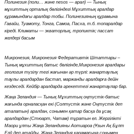
Полинезия (поли… және nesos — арал) — Тынық
мұхиттың орталық бөлігіндегі Мұхиттық аралдар
құрамындағы аралдар тобы. Полинезияның құрамына
Гавайи, Туамоту, Тонга, Самоа, Пасха, т.б. топаралдар
кіреді.
Климаты — экваторлық, тропиктік; пассат
желдері басым
Микронезия, Микронезия Федеративтік Штаттары –
Тынық мұхиттың батыс бөлігінде,Микронезия аралдары
геология түзілу тегі жағынан әр түрлі: жанартаулық
таулы аралдардан бастап, маржанды аралдарға дейін
кездеседі. Кейбір аралдарда әрекеттегі жанартаулар бар.
Жаңа Зеландия — Тынық Мұхиттың оңтүстік-батыс
жағында орналасқан екі (Солтүстік және Оңтүстік деп
аталатын) аралдан, сонымен қатар басқа да ұсақ
аралдардан (Стюарт, Чатам) тұратын ел. Жергілікті
Маори ұлты Жаңа Зеландияны Аотиароа (Ұзын Ақ Бұлт
Елі) деп атайды. Жаңа Зеландия қарамағына сонымен