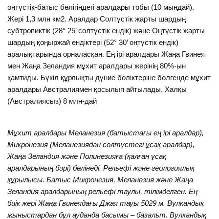
оңтүстік-батыс бөлігіндегі аралдары тобы (10 мыңдай).
Жері 1,3 млн км2. Аралдар Солтүстік жарты шардың
субтропиктік (28° 25’ солтүстік ендік) және Оңтүстік жарты
шардың қоңыржай ендіктері (52° 30’ оңтүстік ендік)
аралықтарында орналасқан. Ең ірі аралдары Жаңа Гвинея
мен Жаңа Зеландия мұхит аралдары жерінің 80%-ын
қамтиды. Бүкіл құрлықты дүние бөліктеріне бөлгенде мұхит
аралдары Австралиямен қосылып айтылады. Халқы
(Австралиясыз) 8 млн-дай
Мұхит аралдары Меланезия (батыстағы ең ірі аралдар),
Микронезия (Меланезиядан солтүстегі ұсақ аралдар),
Жаңа Зеландия және Полинезияға (қалған ұсақ
аралдарының бәрі) бөлінеді. Рельефі және геологиялық
құрылысы. Батыс Микронезия, Меланезия және Жаңа
Зеландия аралдарының рельефі таулы, тілімделген. Ең
биік жері Жаңа Гвинеядағы Джая тауы 5029 м. Вулкандық
жыныстардан бұл ауданда басымы – базальт. Вулкандық