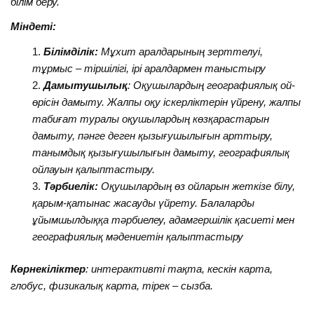
білім беру.
Міндеті:
Білімділік:
Мұхит аралдарының зерттелуі,
тұрмыс – тіршілігі, ірі аралдармен таныстыру
Дамытушылық
:
Оқушылардың географиялық ой-
өрісін дамыту. Жалпы оқу іскерліктерін үйрену, жалпы
табиғат туралы оқушылардың көзқарастарын
дамыту, пәнге деген қызығушылығын арттыру,
танымдық қызығушылығын дамыту, географиялық
ойлауын қалыптастыру.
Тәрбиелік:
Оқушылардың өз ойларын жеткізе білу,
қарым-қатынас жасауды үйрету. Балаларды
ұйымшылдыққа тәрбиелеу, адамгершілік қасиеті мен
географиялық мәдениетін қалыптастыру
Көрнекіліктер
: интерактивті тақта, кескін карта,
глобус, физикалық карта, тірек – сызба.