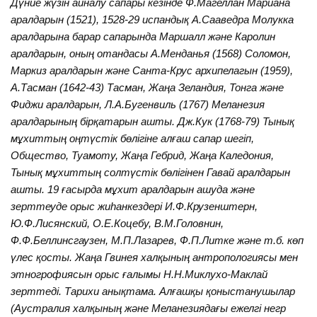
Дүние жүзін айналу сапары кезінде Ф.Магеллан Мариана
аралдарын (1521), 1528-29 испандық А.Сааведра Молукка
аралдарына барар сапарында Маршалл және Каролин
аралдарын, оның отандасы А.Менданья (1568) Соломон,
Маркиз аралдарын және Санта-Крус архипелагын (1959),
А.Тасман (1642-43) Тасман, Жаңа Зеландия, Тонга және
Фиджи аралдарын, Л.А.Бугенвиль (1767) Меланезия
аралдарының бірқатарын ашты. Дж.Кук (1768-79) Тынық
мұхиттың оңтүстік бөлігіне алғаш сапар шегіп,
Общество, Туамоту, Жаңа Гебрид, Жаңа Каледония,
Тынық мұхиттың солтүстік бөлігінен Гавай аралдарын
ашты. 19 ғасырда мұхит аралдарын ашуда және
зерттеуде орыс жиһанкездері И.Ф.Крузенштерн,
Ю.Ф.Лисянский, О.Е.Коцебу, В.М.Головнин,
Ф.Ф.Беллинсгаузен, М.П.Лазарев, Ф.П.Литке және т.б. көп
үлес қосты. Жаңа Гвинея халқының антропологиясы мен
этногрофиясын орыс ғалымы Н.Н.Миклухо-Маклай
зерттеді. Тарихи анықтама. Алғашқы қоныстанушылар
(Аустралия халқының және Меланезиядағы ежелгі негр