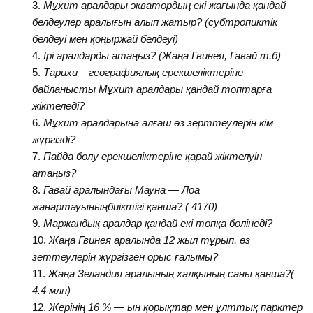
Мұхит аралдары экватордың екі жағында қандай
белдеулер аралығын алып жатыр? (субтропиктік
белдеуі мен қоңыржай белдеуі)
Ірі аралдарды атаңыз? (Жаңа Гвинея, Гавай т.б)
Тарихи – географиялық ерекшеліктеріне
байланысты Мұхит аралдары қандай топтарға
жіктеледі?
Мұхит аралдарына алғаш өз зерттеулерін кім
жүргізді?
Пайда болу ерекшеліктеріне қарай жіктелуін
атаңыз?
Гавай аралындағы Мауна — Лоа
жанартауыныңбиіктігі қанша? ( 4170)
Маржандық аралдар қандай екі топқа бөлінеді?
Жаңа Гвинея аралында 12 жыл тұрып, өз
зеттеулерін жүргізген орыс ғалымы?
Жаңа Зеландия аралының халқының саны қанша?(
4.4 млн)
Жерінің 16 % — ын қорықтар мен ұлттық парктер