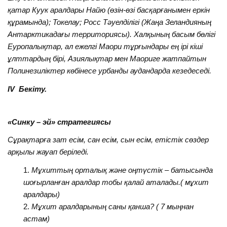
қатар Куук аралдары Найю (өзін-өзі басқарғанымен еркін
құрамында); Токелау; Росс Тәуелділігі (Жаңа Зеландияның
Антарктикадағы территориясы). Халқының басым бөлігі
Еуропалықтар, ал ежелгі Маори тұрғындары ең ірі кіші
ұлттардың бірі, Азиялықтар мен Маориге жатпайтын
Полинезиліктер көбінесе урбанды аудандарда кезедеседі.
ІV Бекіту.
«Синку – эй» стратегиясы
Сұрақтарға зат есім, сан есім, сын есім, етістік сөздер
арқылы жауап беріледі.
Мұхиттың орталық және оңтүстік – батысында
шоғырланған аралдар тобы қалай аталады.( мұхит
аралдары)
Мұхит аралдарының саны қанша? ( 7 мыңнан
астам)