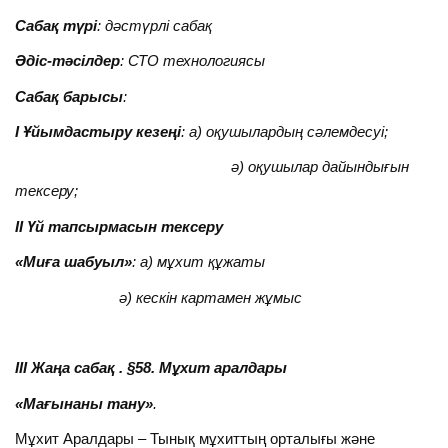
Сабақ түрі
: дәстүрлі сабақ
Әдіс-тәсілдер
: СТО технологиясы
Сабақ
барысы
:
І Ұйымдастыру
кезеңі
: а) оқушылардың сәлемдесуі;
ә) оқушылар дайындығын
тексеру;
ІІ Үй тапсырмасын тексеру
«Миға
шабуыл»
: а) мұхит құжаты
ә) кескін картамен жұмыс
ІІІ Жаңа сабақ . §58. Мұхит аралдары
«Мағынаны
тану»
.
Мұхит Аралдары – Тынық мұхиттың орталығы және