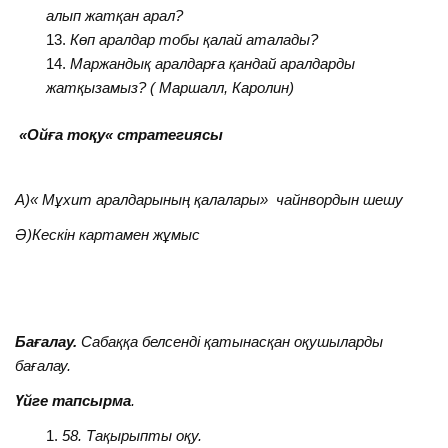
алып жатқан арал?
Көп аралдар тобы қалай аталады?
Маржандық аралдарға қандай аралдарды
жатқызамыз? ( Маршалл, Каролин)
«Ойға тоқу« стратегиясы
А)« Мұхит аралдарының қалалары» чайнвордын шешу
Ә)Кескін картамен жұмыс
Бағалау.
Сабаққа белсенді қатынасқан оқушыларды
бағалау.
Үйге тапсырма
.
58. Тақырыпты оқу.