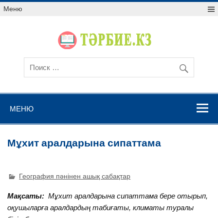
Меню
МЕНЮ
Мұхит аралдарына сипаттама
География пәнінен ашық сабақтар
Мақсаты:
Мұхит аралдарына сипаттама бере отырып,
оқушыларға аралдардың табиғаты, климаты туралы