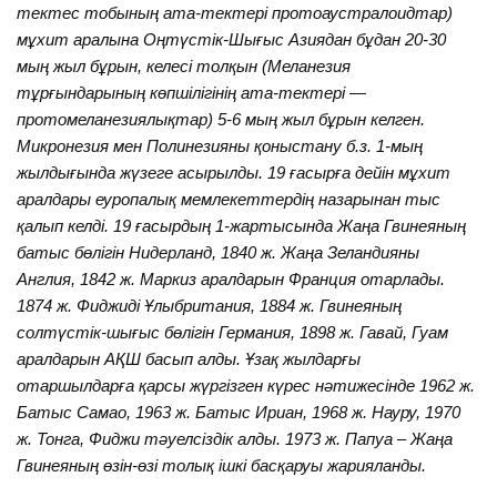
тектес тобының ата-тектері протоаустралоидтар)
мұхит аралына Оңтүстік-Шығыс Азиядан бұдан 20-30
мың жыл бұрын, келесі толқын (Меланезия
тұрғындарының көпшілігінің ата-тектері —
протомеланезиялықтар) 5-6 мың жыл бұрын келген.
Микронезия мен Полинезияны қоныстану б.з. 1-мың
жылдығында жүзеге асырылды. 19 ғасырға дейін мұхит
аралдары еуропалық мемлекеттердің назарынан тыс
қалып келді. 19 ғасырдың 1-жартысында Жаңа Гвинеяның
батыс бөлігін Нидерланд, 1840 ж. Жаңа Зеландияны
Англия, 1842 ж. Маркиз аралдарын Франция отарлады.
1874 ж. Фиджиді Ұлыбритания, 1884 ж. Гвинеяның
солтүстік-шығыс бөлігін Германия, 1898 ж. Гавай, Гуам
аралдарын АҚШ басып алды. Ұзақ жылдарғы
отаршылдарға қарсы жүргізген күрес нәтижесінде 1962 ж.
Батыс Самао, 1963 ж. Батыс Ириан, 1968 ж. Науру, 1970
ж. Тонга, Фиджи тәуелсіздік алды. 1973 ж. Папуа – Жаңа
Гвинеяның өзін-өзі толық ішкі басқаруы жарияланды.