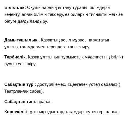
Біліктілік:
Оқушылардың елтану туралы білімдерін
кеңейту, алған білімін тексеру, өз ойларын тиянақты жеткізе
білуге дағдыландыру.
Дамытушылық..
Қазақтың асыл мұрасына жататын
ұлттық тағамдармен терендете таныстыру.
Тәрбиелік.
Қазақ ұлттының тұрмыстық мәдениетінің ізгілікті
рухын сезіндіру.
Сабақтың түрі:
дәстүрлі емес. «Дөңгелек үстел сабағы» (
Театрланған сабақ).
Сабақтың типі:
аралас.
Көрнекілігі:
ұлттық ыдыстар, тағамдар, суреттер, плакат.