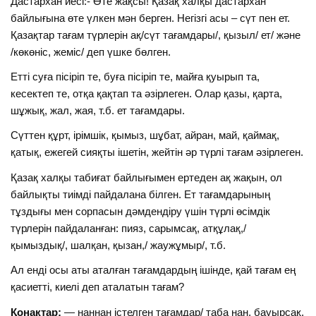
Дастархан иесі:- Өте жақсы! Қазақ халқы дастархан
байлығына өте үлкен мән берген. Негізгі асы – сүт пен ет.
Қазақтар тағам түрлерін ақ/сүт тағамдары/, қызыл/ ет/ және
/көкөніс, жеміс/ деп үшке бөлген.
Етті суға пісіріп те, буға пісіріп те, майға қуырып та,
кесектеп те, отқа қақтап та әзірлеген. Олар қазы, қарта,
шұжық, жал, жая, т.б. ет тағамдары.
Сүттен құрт, ірімшік, қымыз, шұбат, айран, май, қаймақ,
қатық, ежегей сияқты ішетін, жейтін әр түрлі тағам әзірлеген.
Қазақ халқы табиғат байлығымен ертеден ақ жақын, ол
байлықты тиімді пайдалана білген. Ет тағамдарының
тұздығы мен сорпасын дәмдендіру үшін түрлі өсімдік
түрлерін пайдаланған: пияз, сарымсақ, атқұлақ,/
қымыздық/, шалқан, қызан,/ жаужұмыр/, т.б.
Ал енді осы аты аталған тағамдардың ішінде, қай тағам ең
қасиетті, киелі деп аталатын тағам?
Қонақтар:
— наннан істелген тағамдар/ таба нан, бауырсақ,