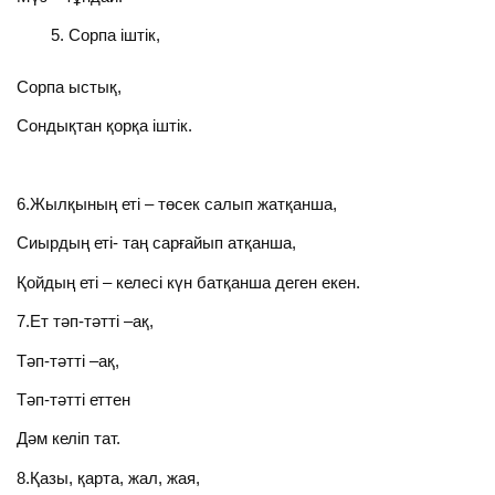
Сорпа іштік,
Сорпа ыстық,
Сондықтан қорқа іштік.
6.Жылқының еті – төсек салып жатқанша,
Сиырдың еті- таң сарғайып атқанша,
Қойдың еті – келесі күн батқанша деген екен.
7.Ет тәп-тәтті –ақ,
Тәп-тәтті –ақ,
Тәп-тәтті еттен
Дәм келіп тат.
8.Қазы, қарта, жал, жая,