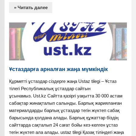
» Читать далее
Ұстаздарға арналған жаңа мүмкіндік
Құрметті ұстаздар сіздерге жаңа Ustaz tilegi – Ұстаз
тілегі Республикалық ұстаздар сайтын
ұсынамыз. Ust.kz Сайтта қазіргі уақытта 30 000 астам
сабақтар жинақталып салынды. Барлық жарияланған
материалдарды барлық ұстаздар тегін жүктеп сабақ
барысында қолдана алады. Барлық құжаттар біздің
сайттарда сақталып 24 сағат бойы кез-келген ұстаз
тегін жүктеп ала алады. ustaz tilegi Қазақ тіліндегі жаңа