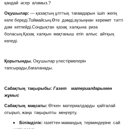
қандай әсер аламыз.?
Оқушылар:
— қазақтың ұлттық тағамдарын ішіп жегің
келе береді.Тоймайсың.Өте дәмді,аузыңнан керемет тәтті
дәм кетпейді.Сондықтан қазақ халқына риза
боласың.Қазақ халқын мақтаныш етіп алғыс айтқың
келеді.
Қорытынды.
Оқушылар үлестірмелерін
тапсырады,бағаланады.
Саба
қтың тақырыбы:
Газет материалдарымен
жұмыс
Сабақтың мақсаты:
Өткен материалдарды қайталай
отырып, жаңа тақырыпты меңгерту.
Білімділік:
газеттен мамандық терминдеріне сай