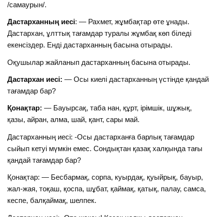
/самаурын/.
Дастарханның иесі
: — Рахмет, жұмбақтар өте ұнады.
Дастархан, ұлттық тағамдар туралы жұмбақ көп біледі
екенсіздер. Енді дастарханның басына отырады.
Оқушылар жайланып дастарханның басына отырады.
Дастархан иесі:
— Осы киелі дастарханның үстінде қандай
тағамдар бар?
Қонақтар:
— Бауырсақ, таба нан, құрт, ірімшік, шұжық,
қазы, айран, алма, шай, қант, сары май.
Дастарханның иесі: -Осы дастарханға барлық тағамдар
сыйып кетуі мүмкін емес. Сондықтан қазақ халқында тағы
қандай тағамдар бар?
Қонақтар: — Бесбармақ, сорпа, куырдақ, қуыйрық, бауыр,
жал-жая, тоқаш, қоспа, шұбат, қаймақ, қатық, палау, самса,
кеспе, балқаймақ, шелпек.