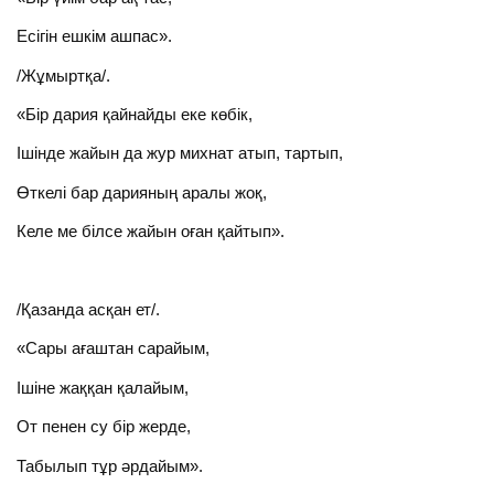
Есігін ешкім ашпас».
/Жұмыртқа/.
«Бір дария қайнайды еке көбік,
Ішінде жайын да жур михнат атып, тартып,
Өткелі бар дарияның аралы жоқ,
Келе ме білсе жайын оған қайтып».
/Қазанда асқан ет/.
«Сары ағаштан сарайым,
Ішіне жаққан қалайым,
От пенен су бір жерде,
Табылып тұр әрдайым».