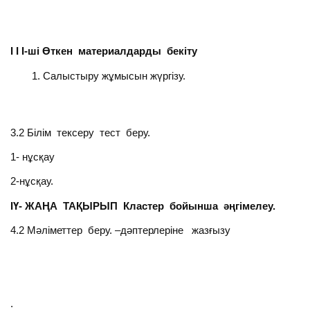
І І І-ші Өткен материалдарды бекіту
Салыстыру жұмысын жүргізу.
3.2 Білім тексеру тест беру.
1- нұсқау
2-нұсқау.
ІҮ- ЖАҢА ТАҚЫРЫП Кластер бойынша әңгімелеу.
4.2 Мәліметтер беру. –дәптерлеріне жазғызу
.