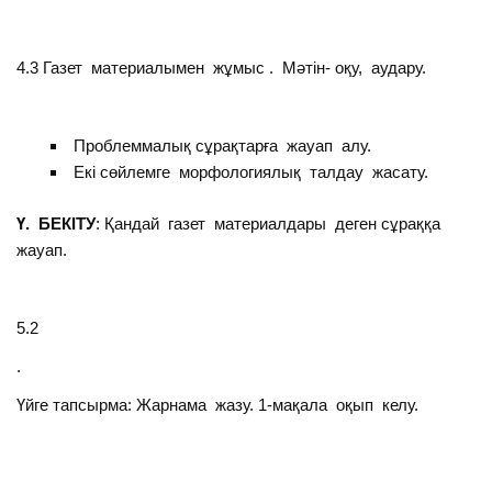
4.3 Газет материалымен жұмыс . Мәтін- оқу, аудару.
Проблеммалық сұрақтарға жауап алу.
Екі сөйлемге морфологиялық талдау жасату.
Ү. БЕКІТУ
: Қандай газет материалдары деген сұраққа
жауап.
5.2
.
Үйге тапсырма: Жарнама жазу. 1-мақала оқып келу.