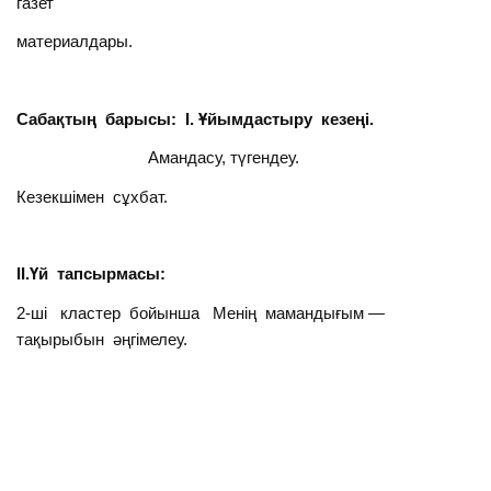
газет
материалдары.
Сабақтың барысы: І. Ұйымдастыру кезеңі.
Амандасу, түгендеу.
Кезекшімен сұхбат.
ІІ.Үй тапсырмасы:
2-ші кластер бойынша Менің мамандығым —
тақырыбын әңгімелеу.