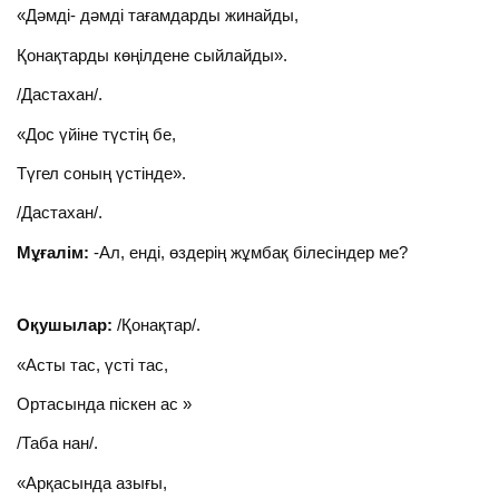
«Дәмді- дәмді тағамдарды жинайды,
Қонақтарды көңілдене сыйлайды».
/Дастахан/.
«Дос үйіне түстің бе,
Түгел соның үстінде».
/Дастахан/.
Мұғалім:
-Ал, енді, өздерің жұмбақ білесіндер ме?
Оқушылар:
/Қонақтар/.
«Асты тас, үсті тас,
Ортасында піскен ас »
/Таба нан/.
«Арқасында азығы,