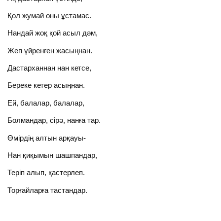
Қол жумай оны ұстамас.
Нандай жоқ қой асыл дәм,
Жеп үйренген жасыңнан.
Дастарханнан нан кетсе,
Береке кетер асыңнан.
Ей, балалар, балалар,
Болмандар, сірә, нанға тар.
Өмірдің алтын арқауы-
Нан қиқымын шашпандар,
Теріп алып, қастерлеп.
Торғайларға тастандар.