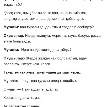
тоқаш, т.б./
Қазақ халқының басты асыө нан, нансыз өмір жоқ,
сондықтан дастарханға алдымен нан қойылады.
Мұғалім:
нан туралы қандай тиым сөздер білесіндер?
Оқушылар:
Нанды шашуға, жерге тастауға, басуға, рәсуа
етуге болмайды.
Мұғалім:
-Неге нанды киелі деп атайды?
Оқушылар
:- Жерде жатқан нан болса алып, адам
баспайтын жерге қою керек.
Таңертен нан ауыз тимей үйден шықпау керек.
Мұғалім: — енді нан туралы өлең тындайық.
Оқушы: — Нан- ардақты адал ас
Кәрі,жас одан аттамас.
Ақ дастархан үстінде,