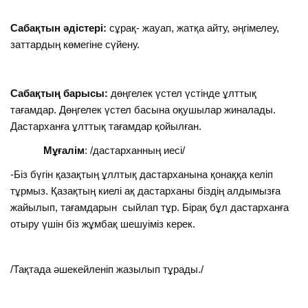
Сабақтын әдістері:
сұрақ- жауап, жатқа айту, әңгімелеу,
заттардың көмегіне сүйену.
Сабақтың барысы:
дөңгелек үстел үстінде ұлттық
тағамдар. Дөңгелек үстел басына оқушылар жиналады.
Дастарханға ұлттық тағамдар қойылған.
Мұғалім
: /дастарханның иесі/
-Біз бүгін қазақтың ұллтық дастарханына қонаққа келіп
тұрмыз. Қазақтың киелі ақ дастарханы біздің алдымызға
жайылып, тағамдарын сыйлап тұр. Бірақ бұл дастарханға
отыру үшін біз жұмбақ шешуіміз керек.
/Тақтада әшекейленіп жазылып тұрады./