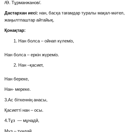
/Ө. Тұрманжанов/.
Дастархан иесі:
нан, басқа тағамдар туралы мақал-мәтел,
жаңылтпаштар айтайық.
Қонақтар:
Нан болса – ойнап күлеміз,
Нан болса – еркін жүреміз.
Нан –қасиет,
Нан береке,
Нан- мереке.
3.Ас біткеннің анасы,
Қасиетті нан – осы.
4.Тұз — мұнадй,
Мүз – тұндай.