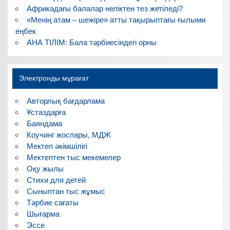
Африкадағы балалар неліктен тез жетіледі?
«Менің атам – шежіре» атты тақырыптағы ғылыми
еңбек
АНА ТІЛІМ: Бала тәрбиесіндегі орны
Электронды мұрағат
Авторлық бағдарлама
Ұстаздарға
Баяндама
Коучинг жоспары, МДЖ
Мектеп әкімшілігі
Мектептен тыс мекемелер
Оқу жылы
Стихи для детей
Сыныптан тыс жұмыс
Тәрбие сағаты
Шығарма
Эссе