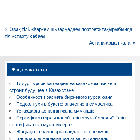
Навигация
« Қазақ тілі. «Көркем шығармадағы портрет» тақырыбында
по
тіл ұстарту сабағы
записям
Астана-арман қала. »
Жаңа мақалалар
Тимур Турлов заговорил на казахском языке и
строит будущее в Казахстане
Особенности расчета биржевого курса юаня
Подсолнухи в букете: значение и символика
Ұстаздарға арналған жаңа мүмкіндік
Сертификаттарды қалай тегін алуға болады? Тегін
сертификаттар мұғалімдерге
Жаңғақтың балаларға пайдасын біле жүріңіз
Балаларды жарнамадан алыс ұстаңыздар