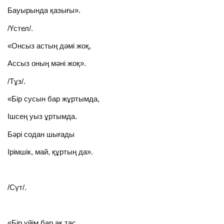
Бауырында қазығы».
/Үстел/.
«Онсыз астың дәмі жоқ,
Ассыз оның мәні жоқ».
/Тұз/.
«Бір сусын бар жұртымда,
Ішсең уыз ұртымда.
Бәрі содан шығады
Ірімшік, май, құртың да».
/Сүт/.
«Бір үйім бар ақ тас,