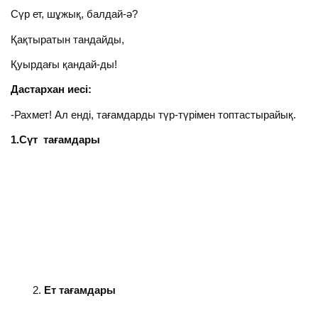
Сүр ет, шұжық, балдай-ә?
Қақтыратын тандайды,
Қуырдағы қандай-ды!
Дастархан иесі:
-Рахмет! Ал енді, тағамдарды түр-түрімен топтастырайық.
1.Сүт тағамдары
Ет тағамдары