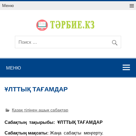
Меню
МЕНЮ
ҰЛТТЫҚ ТАҒАМДАР
Қазақ тілінен ашық сабақтар
Сабақтың тақырыбы: ҰЛТТЫҚ ТАҒАМДАР
Сабақтың мақсаты:
Жаңа сабақты меңгерту.