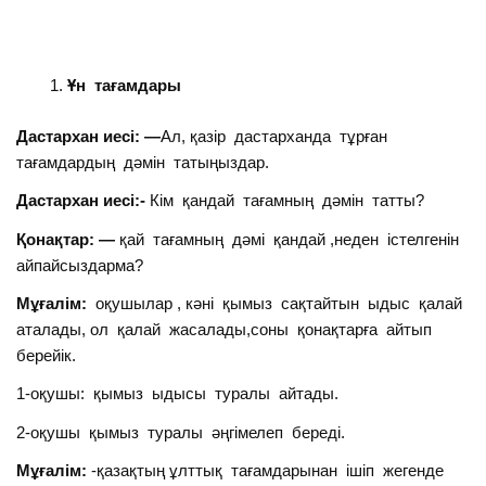
Ұн тағамдары
Дастархан иесі: —
Ал, қазір дастарханда тұрған
тағамдардың дәмін татыңыздар.
Дастархан иесі:-
Кім қандай тағамның дәмін татты?
Қонақтар: —
қай тағамның дәмі қандай ,неден істелгенін
айпайсыздарма?
Мұғалім:
оқушылар , кәні қымыз сақтайтын ыдыс қалай
аталады, ол қалай жасалады,соны қонақтарға айтып
берейік.
1-оқушы: қымыз ыдысы туралы айтады.
2-оқушы қымыз туралы әңгімелеп береді.
Мұғалім:
-қазақтың ұлттық тағамдарынан ішіп жегенде