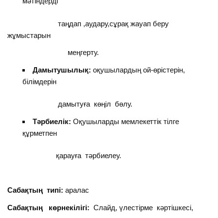
мәтіндерді
таңдап ,аудару,сұрақ жауап беру
жұмыстарын
меңгерту.
Дамытушылық:
оқушылардың ой-өрістерін,
білімдерін
дамытуға көңіл бөлу.
Тәрбиелік:
Оқушыларды мемлекеттік тілге
құрметпен
қарауға тәрбиелеу.
Сабақтың типі:
аралас
Сабақтың көрнекілігі:
Слайд, үлестірме кәртішкесі,