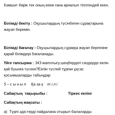
Кәмшәт бөрік тек оның өзіне ғана арналып тігілгендей екен.
Білімді бекіту :
Оқушылардың түсінбеген сұрақтарына
жауап беремін.
Білімді бағалау :
Оқушылардың сұраққа жауап бергеніне
қарай білімдері бағаланады.
Үйге тапсырма :
343-жаттығу.
шеңбердегі сөздерде екпін
қай буынға түскен?Екпін түспей тұрған ұқсас
қосымшаларды табыңдар
5 – с ы н ы п Қа за қ т і л і
Сабақтың тақырыбы :
Тіркес екпіні
Сабақтың мақсаты :
а) Түрлі әдістерді пайдалана отырып балаларды