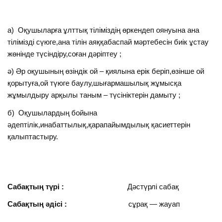
а) Оқушыларға ұлттық тіліміздің өркендеп оянуына ана
тілімізді сүюге,ана тілін аяққабаспай мәртебесін биік ұстау
жөнінде түсіндіру,соған дәріптеу ;
ә) Әр оқушының өзіндік ой – қиялына ерік беріп,өзінше ой
қорытуға,ой түюге баулу,шығармашылық жұмысқа
жұмылдыру арқылы таным – түсініктерін дамыту ;
б) Оқушылардың бойына
әдептілік,инабаттылық,қарапайымдылық қасиеттерін
қалыптастыру.
Сабақтың түрі :
Дәстүрлі сабақ
Сабақтың әдісі :
сұрақ — жауап