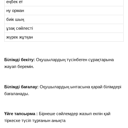
еңбек ет
ну орман
биік шың
ұзақ сөйлесті
жүрек жұтқан
Білімді бекіту:
Оқушылардың түсінбеген сұрақтарына
жауап беремін.
Білімді бағалау:
Оқушылардың ынтасына қарай білімдері
бағаланады.
Үйге тапсырма :
Бірнеше сөйлемдер жазып екпін қай
тіркеске түсіп тұрғанын анықта