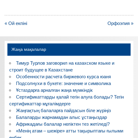
Навигация
« Ой екпіні
Орфоэпия »
по
записям
Жаңа мақалалар
Тимур Турлов заговорил на казахском языке и
строит будущее в Казахстане
Особенности расчета биржевого курса юаня
Подсолнухи в букете: значение и символика
Ұстаздарға арналған жаңа мүмкіндік
Сертификаттарды қалай тегін алуға болады? Тегін
сертификаттар мұғалімдерге
Жаңғақтың балаларға пайдасын біле жүріңіз
Балаларды жарнамадан алыс ұстаңыздар
Африкадағы балалар неліктен тез жетіледі?
«Менің атам – шежіре» атты тақырыптағы ғылыми
еңбек