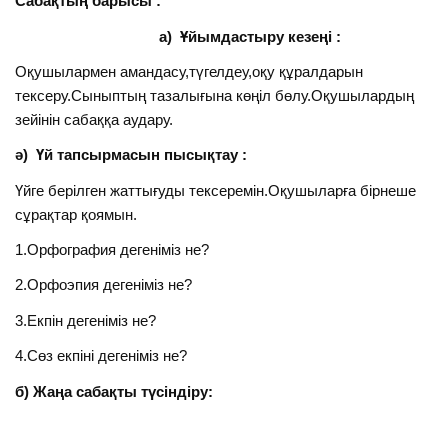
Сабақтың барысы :
а) Ұйымдастыру кезеңі :
Оқушылармен амандасу,түгелдеу,оқу құралдарын
тексеру.Сыныптың тазалығына көңіл бөлу.Оқушылардың
зейінін сабаққа аудару.
ә) Үй тапсырмасын пысықтау :
Үйге берілген жаттығуды тексеремін.Оқушыларға бірнеше
сұрақтар қоямын.
1.Орфография дегеніміз не?
2.Орфоэпия дегеніміз не?
3.Екпін дегеніміз не?
4.Сөз екпіні дегеніміз не?
б) Жаңа сабақты түсіндіру: