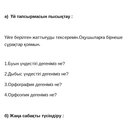
ә) Үй тапсырмасын пысықтау :
Үйге берілген жаттығуды тексеремін.Оқушыларға бірнеше
сұрақтар қоямын.
1.Буын үндестігі дегеніміз не?
2.Дыбыс үндестігі дегеніміз не?
3.Орфография дегеніміз не?
4.Орфоэпия дегеніміз не?
б) Жаңа сабақты түсіндіру :