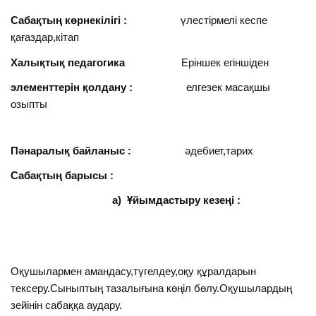
Сабақтың көрнекілігі :
үлестірмелі кеспе
қағаздар,кітап
Халықтық педагогика
Еріншек егіншіден
элементтерін қолдану :
елгезек масақшы
озыпты
Пәнаралық байланыс :
әдебиет,тарих
Сабақтың барысы :
а) Ұйымдастыру кезеңі :
Оқушылармен амандасу,түгелдеу,оқу құралдарын
тексеру.Сыныптың тазалығына көңіл бөлу.Оқушылардың
зейінін сабаққа аудару.