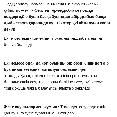
Тілдің сөйлеу нормасына тән ендігі бір фонетикалық
құбылыс – екпін.
Сөйлеп тұрғанда,бір сөз басқа
сөздерге,бір буын басқа буындарға,бір дыбыс басқа
дыбыстарға қарағанда күшті,көтеріңкі айтылуын екпін
дейміз.
Екпін
сөз екпіні,ой екпіні,тіркес екпіні,дыбыс екпіні
болып бөлінеді.
Екі немесе одан да көп буынды бір сөздің ішіндегі бір
буынның көтеріңкі айтылуы сөз екпіні
деп
аталады.Қазақ тіліндегі сөз екпінінің орны тиянақты
болады: екпін сөздің ең соңғы бөлігіне түседі.
Мысалы:
Үзді’к оқушыларға’ бағалы’ сыйлықта’р беріледі’.
Жеке оқушылармен жұмыс :
Төмендегі сөздерде екпін
қай буынға түсіп тұрғанын анықтаңдар.