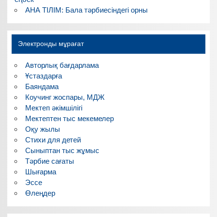
АНА ТІЛІМ: Бала тәрбиесіндегі орны
Электронды мұрағат
Авторлық бағдарлама
Ұстаздарға
Баяндама
Коучинг жоспары, МДЖ
Мектеп әкімшілігі
Мектептен тыс мекемелер
Оқу жылы
Стихи для детей
Сыныптан тыс жұмыс
Тәрбие сағаты
Шығарма
Эссе
Өлеңдер