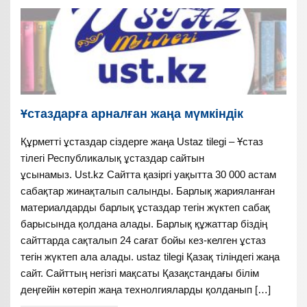
Ұстаздарға арналған жаңа мүмкіндік
Құрметті ұстаздар сіздерге жаңа Ustaz tilegi – Ұстаз
тілегі Республикалық ұстаздар сайтын
ұсынамыз. Ust.kz Сайтта қазіргі уақытта 30 000 астам
сабақтар жинақталып салынды. Барлық жарияланған
материалдарды барлық ұстаздар тегін жүктеп сабақ
барысында қолдана алады. Барлық құжаттар біздің
сайттарда сақталып 24 сағат бойы кез-келген ұстаз
тегін жүктеп ала алады. ustaz tilegi Қазақ тіліндегі жаңа
сайт. Сайттың негізгі мақсаты Қазақстандағы білім
деңгейін көтеріп жаңа технолгияларды қолданып […]