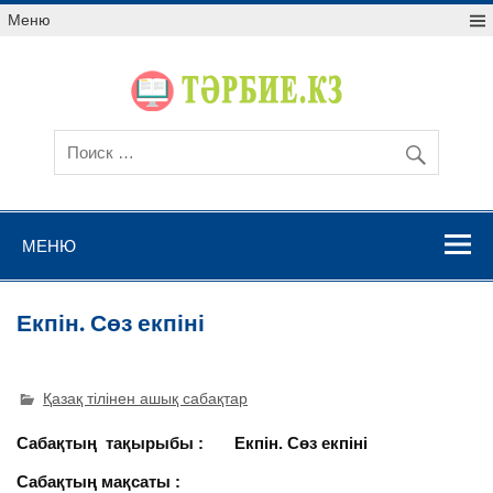
Меню
МЕНЮ
Екпін. Сөз екпіні
Қазақ тілінен ашық сабақтар
Сабақтың тақырыбы : Екпін. Сөз екпіні
Сабақтың мақсаты :