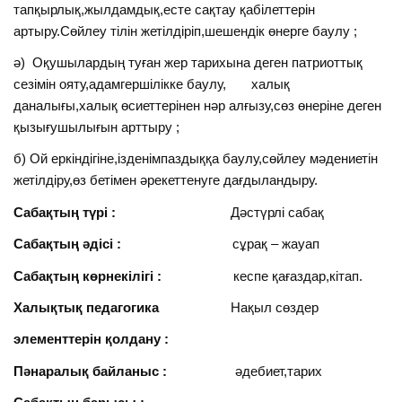
тапқырлық,жылдамдық,есте сақтау қабілеттерін
артыру.Сөйлеу тілін жетілдіріп,шешендік өнерге баулу ;
ә) Оқушылардың туған жер тарихына деген патриоттық
сезімін ояту,адамгершілікке баулу, халық
даналығы,халық өсиеттерінен нәр алғызу,сөз өнеріне деген
қызығушылығын арттыру ;
б) Ой еркіндігіне,ізденімпаздыққа баулу,сөйлеу мәдениетін
жетілдіру,өз бетімен әрекеттенуге дағдыландыру.
Сабақтың түрі :
Дәстүрлі сабақ
Сабақтың әдісі :
сұрақ – жауап
Сабақтың көрнекілігі :
кеспе қағаздар,кітап.
Халықтық педагогика
Нақыл сөздер
элементтерін қолдану :
Пәнаралық байланыс :
әдебиет,тарих