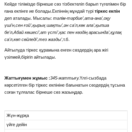
Кейде тілімізде бірнеше сөз тізбектеліп барып түгелімен бір
ғана екпінге ие болады.Екпіннің мұндай түрі
тіркес екпін
деп аталады. Мысалы:
тәлім-тәрбие’,ата-ана’,оқу
үші’н,сен ғой’,қырық шақты’,ән са’л,көк ала’,қыпша
бе’л,Абай көшесі’,ат үсті’,қас пен көздің арасында’,құлақ
са’л,көп сөйледі’,тез жазды’,
т.б.
Айтылуда тіркес құрамына енген сөздердің ара жігі
үзілмей,бірігіп айтылады.
Жаттығумен жұмыс :
345-жаттығу.
Үлгі-сызбада
көрсетілген бір тіркес екпініне бағынатын сөздердің тұсына
соған тұлғалас бірнеше сөз жазыңдар.
Жүн-жұрқа
үйге дейін