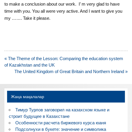
to make a conclusion about our work. I’ m very glad to have
time with you. You all were very active. And I want to give you
my ……. Take it please.
Навигация
« The Theme of the Lesson: Comparing the education system
по
of Kazakhstan and the UK
записям
The United Kingdom of Great Britain and Northern Ireland »
Жаңа мақалалар
Тимур Турлов заговорил на казахском языке и
строит будущее в Казахстане
Особенности расчета биржевого курса юаня
Подсолнухи в букете: значение и символика