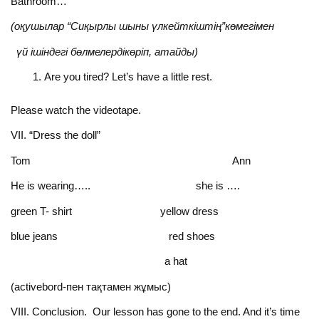
Bathroom…
(оқушылар “Сиқырлы шыны үлкейткіштің”көмегімен
үй ішіндегі бөлмелердікөріп, атайды)
Are you tired? Let’s have a little rest.
Please watch the videotape.
VII. “Dress the doll”
Tom Ann
He is wearing….. she is ….
green T- shirt yellow dress
blue jeans red shoes
a hat
(activebord-пен тақтамен жұмыс)
VIII. Conclusion. Our lesson has gone to the end. And it’s time