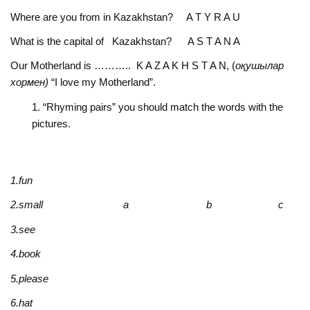
Where are you from in Kazakhstan? A T Y R A U
What is the capital of Kazakhstan? A S T A N A
Our Motherland is ……….. K A Z A K H S T A N, (
оқушылар
хормен)
“I love my Motherland”.
“Rhyming pairs” you should match the words with the
pictures.
1.fun
2.small a b c
3.see
4.book
5.please
6.hat