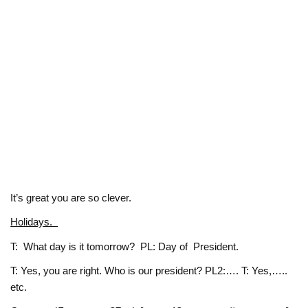
It’s great you are so clever.
Holidays.
T: What day is it tomorrow? PL: Day of President.
T: Yes, you are right. Who is our president? PL2:…. T: Yes,…..
etc.