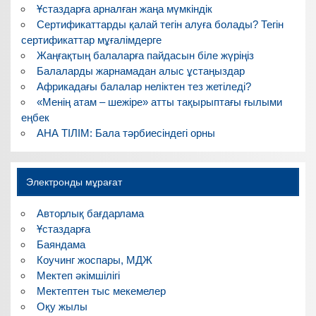
Ұстаздарға арналған жаңа мүмкіндік
Сертификаттарды қалай тегін алуға болады? Тегін
сертификаттар мұғалімдерге
Жаңғақтың балаларға пайдасын біле жүріңіз
Балаларды жарнамадан алыс ұстаңыздар
Африкадағы балалар неліктен тез жетіледі?
«Менің атам – шежіре» атты тақырыптағы ғылыми
еңбек
АНА ТІЛІМ: Бала тәрбиесіндегі орны
Электронды мұрағат
Авторлық бағдарлама
Ұстаздарға
Баяндама
Коучинг жоспары, МДЖ
Мектеп әкімшілігі
Мектептен тыс мекемелер
Оқу жылы