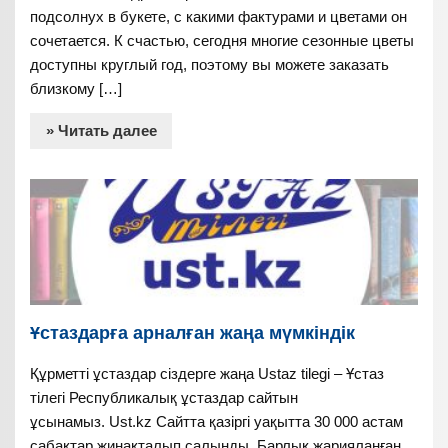
подсолнух в букете, с какими фактурами и цветами он
сочетается. К счастью, сегодня многие сезонные цветы
доступны круглый год, поэтому вы можете заказать
близкому […]
» Читать далее
Ұстаздарға арналған жаңа мүмкіндік
Құрметті ұстаздар сіздерге жаңа Ustaz tilegi – Ұстаз
тілегі Республикалық ұстаздар сайтын
ұсынамыз. Ust.kz Сайтта қазіргі уақытта 30 000 астам
сабақтар жинақталып салынды. Барлық жарияланған