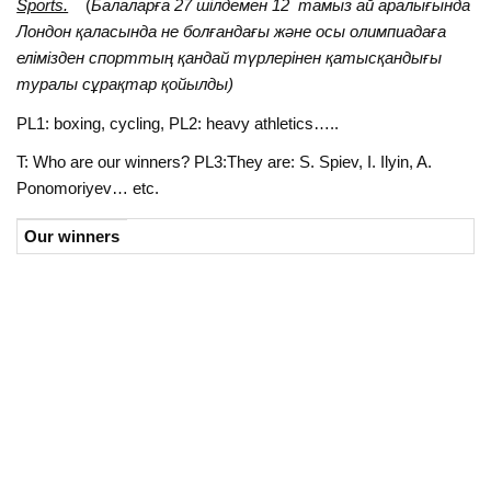
Sports.
(
Балалаpға 27 шілдемен 12 тамыз ай аралығында
Лондон қаласында не болғандағы және осы олимпиадаға
елімізден спорттың қандай түрлерінен қатысқандығы
туралы
сұрақтар қойылды
)
PL1: boxing, cycling, PL2: heavy athletics…..
T: Who are our winners? PL3:They are: S. Spiev, I. Ilyin, A.
Ponomoriyev… etc.
Our winners