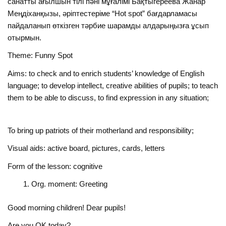
санатты ағылшын тілі пәні мұғалімі Бақтыгереева Жанар
Меңдіханқызы, әріптестеріме “Hot spot” бағдарламасы
пайдаланып өткізген тәрбие шарамды алдарыңызға ұсып
отырмын.
Theme: Funny Spot
Aims: to check and to enrich students’ knowledge of English
language; to develop intellect, creative abilities of pupils; to teach
them to be able to discuss, to find expression in any situation;
To bring up patriots of their motherland and responsibility;
Visual aids: active board, pictures, cards, letters
Form of the lesson: cognitive
Org. moment: Greeting
Good morning children! Dear pupils!
Are you OK today?