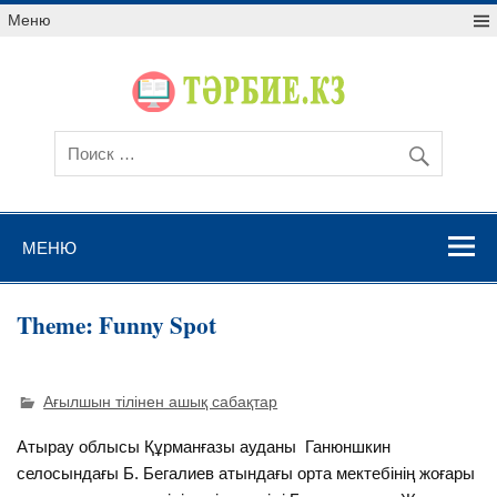
Меню
МЕНЮ
Theme: Funny Spot
Ағылшын тілінен ашық сабақтар
Атырау облысы Құрманғазы ауданы Ганюншкин
селосындағы Б. Бегалиев атындағы орта мектебінің жоғары