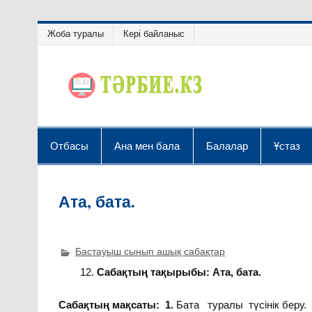
Жоба туралы
Кері байланыс
Отбасы
Ана мен бала
Балалар
Ұстаз
Ата, бата.
Бастауыш сынып ашық сабақтар
Сабақтың тақырыбы: Ата, бата.
Сабақтың мақсаты: 1.
Бата туралы түсінік беру.