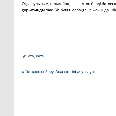
Оқы, құлыным, ғалым бол,
қорытындылау:
Біз бүгінгі сабақта не жайында бі
Ата
,
бата
Навигация
« Тіл және сөйлеу. Ананың тілі-аяулы үні
по
записям