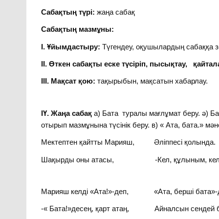
Сабақтың түрі:
жаңа сабақ
Сабақтың мазмұны:
І. Ұйымдастыру:
Түгендеу, оқушылардың сабаққа зе
ІІ. Өткен сабақты еске түсіріп, пысықтау, қайтал
ІІІ. Мақсат қою:
тақырыбын, мақсатын хабарлау.
ІҮ. Жаңа сабақ
а) Бата туралы мағлұмат беру. ә) Бат
отырып мазмұнына түсінік беру. в) « Ата, бата.» мән
Мектептен қайтты Марияш, Әліппесі қолында.
Шақырды оны атасы, -Кел, құлыным, кел 
Марияш келді «Ата!»-деп, «Ата, берші бата»-
-« Бата!»десең, қарт атаң, Айналсын сендей 