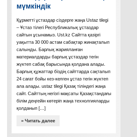
мүмкіндік
Құрметті ұстаздар сіздерге жаңа Ustaz tilegi
– Ұстаз тілегі Республикалық ұстаздар
сайтын ұсынамыз. Ust.kz Сайтта қазіргі
уақытта 30 000 астам сабақтар жинақталып
салынды. Барлық жарияланған
материалдарды барлық ұстаздар тегін
жүктеп сабақ барысында қолдана алады.
Барлық құжаттар біздің сайттарда сақталып
24 сағат бойы кез-келген ұстаз тегін жүктеп
ала алады. ustaz tilegi Қазақ тіліндегі жаңа
сайт. Сайттың негізгі мақсаты Қазақстандағы
білім деңгейін көтеріп жаңа технолгияларды
қолданып […]
» Читать далее