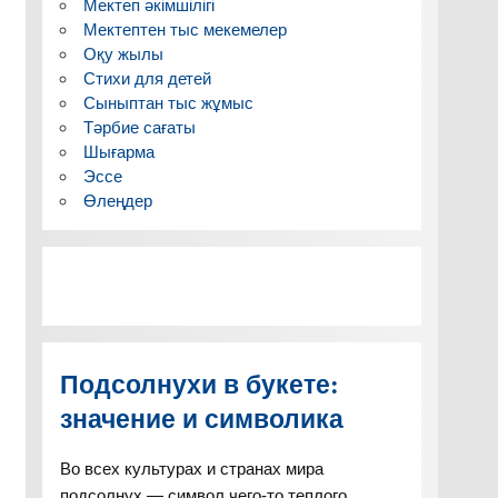
Мектеп әкімшілігі
Мектептен тыс мекемелер
Оқу жылы
Стихи для детей
Сыныптан тыс жұмыс
Тәрбие сағаты
Шығарма
Эссе
Өлеңдер
Подсолнухи в букете:
значение и символика
Во всех культурах и странах мира
подсолнух — символ чего-то теплого,