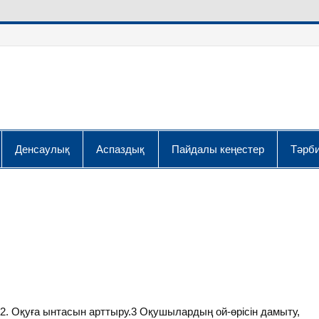
Денсаулық
Аспаздық
Пайдалы кеңестер
Тәрби
 2. Оқуға ынтасын арттыру.3 Оқушылардың ой-өрісін дамыту,