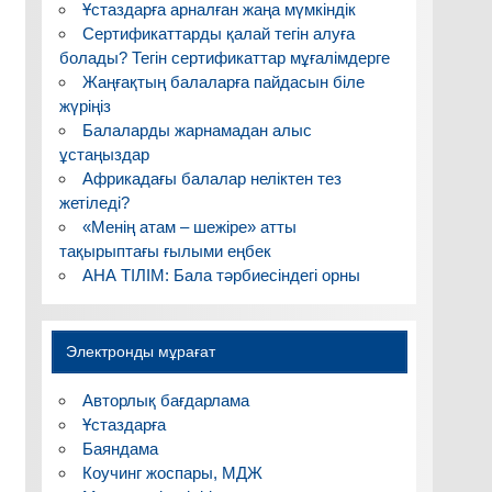
Ұстаздарға арналған жаңа мүмкіндік
Сертификаттарды қалай тегін алуға
болады? Тегін сертификаттар мұғалімдерге
Жаңғақтың балаларға пайдасын біле
жүріңіз
Балаларды жарнамадан алыс
ұстаңыздар
Африкадағы балалар неліктен тез
жетіледі?
«Менің атам – шежіре» атты
тақырыптағы ғылыми еңбек
АНА ТІЛІМ: Бала тәрбиесіндегі орны
Электронды мұрағат
Авторлық бағдарлама
Ұстаздарға
Баяндама
Коучинг жоспары, МДЖ