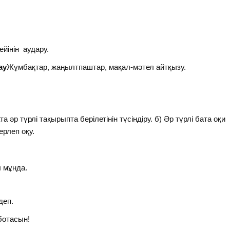
йінін аудару.
ау
Жұмбақтар, жаңылтпаштар, мақал-мәтел айтқызу.
а әр түрлі тақырыпта берілетінін түсіндіру. б) Әр түрлі бата оқи
ерлеп оқу.
мұнда.
деп.
ботасын!