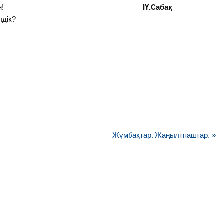
 Атаң берді батасын!
ІҮ.Сабақ
лдік?
Жұмбақтар. Жаңылтпаштар. »