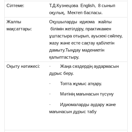
Сілтеме:
Т.Д.Кузнецова English, 8 сынып
оқулық, Мектеп баспасы.
Жалпы
Оқушыларды идиома жайлы
мақсаттары:
білімін жетілдіру, практикамен
ұштастыра отырып, ауызекі сөйлеу,
жазу және есте сақтау қабілетін
дамыту.Тыңдау мәдениетін
қалыптастыру.
Оқыту нәтижесі:
· Жаңа сөздердің аудармасын
дұрыс беру.
· Топта жұмыс атқару.
· Мәтінің мағынасын түсүну
· Идиомаларды аудару және
мағынасын дұрыс табу