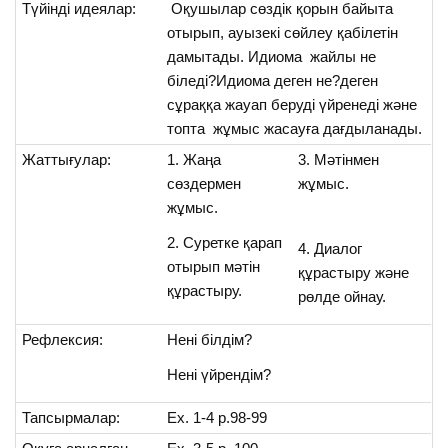
Түйінді идеялар:
Оқушылар сөздік қорын байыта
отырып, ауызекі сөйлеу қабілетін
дамытады. Идиома жайлы не
біледі?Идиома деген не?деген
сұраққа жауап беруді үйренеді және
топта жұмыс жасауға дағдыланады.
Жаттығулар:
1. Жаңа
3. Мәтінмен
сөздермен
жұмыс.
жұмыс.
2. Суретке қарап
4. Диалог
отырып мәтін
құрастыру және
құрастыру.
рөлде ойнау.
Рефлексия:
Нені білдім?
Нені үйрендім?
Тапсырмалар:
Ex. 1-4 p.98-99