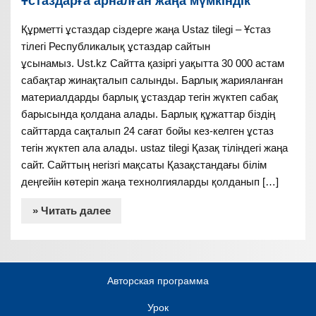
Құрметті ұстаздар сіздерге жаңа Ustaz tilegi – Ұстаз
тілегі Республикалық ұстаздар сайтын
ұсынамыз. Ust.kz Сайтта қазіргі уақытта 30 000 астам
сабақтар жинақталып салынды. Барлық жарияланған
материалдарды барлық ұстаздар тегін жүктеп сабақ
барысында қолдана алады. Барлық құжаттар біздің
сайттарда сақталып 24 сағат бойы кез-келген ұстаз
тегін жүктеп ала алады. ustaz tilegi Қазақ тіліндегі жаңа
сайт. Сайттың негізгі мақсаты Қазақстандағы білім
деңгейін көтеріп жаңа технолгияларды қолданып […]
» Читать далее
Авторская программа
Урок