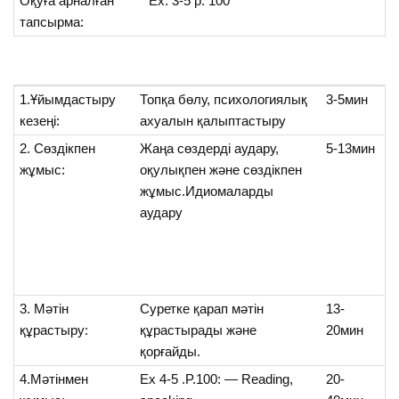
Оқуға арналған
Ex. 3-5 p. 100
тапсырма:
1.Ұйымдастыру
Топқа бөлу, психологиялық
3-5мин
кезеңі:
ахуалын қалыптастыру
2. Сөздікпен
Жаңа сөздерді аудару,
5-13мин
жұмыс:
оқулықпен және сөздікпен
жұмыс.Идиомаларды
аудару
3. Мәтін
Суретке қарап мәтін
13-
құрастыру:
құрастырады және
20мин
қорғайды.
4.Мәтінмен
Ex 4-5 .P.100: — Reading,
20-