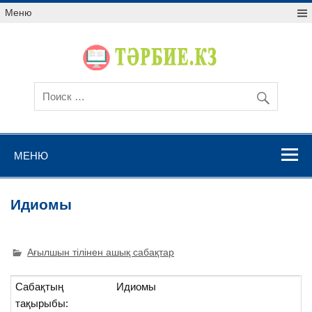
Меню
МЕНЮ
Идиомы
Ағылшын тілінен ашық сабақтар
Сабақтың
Идиомы
тақырыбы: