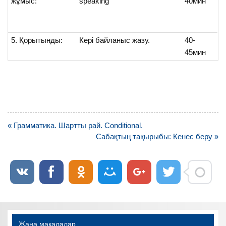
жұмыс:
speaking
40мин
5. Қорытынды:
Кері байланыс жазу.
40-
45мин
Навигация
« Грамматика. Шартты рай. Conditional.
по
Сабақтың тақырыбы: Кенес беру »
записям
Жаңа мақалалар