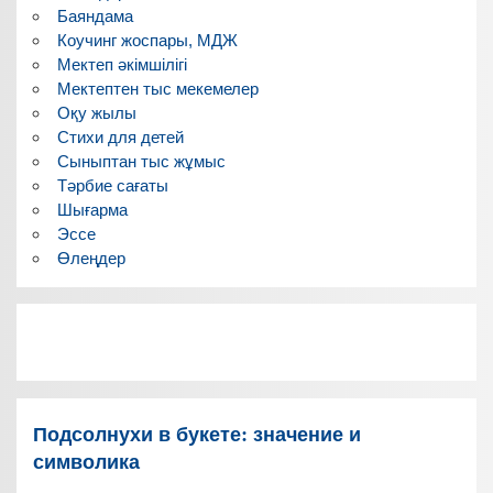
Баяндама
Коучинг жоспары, МДЖ
Мектеп әкімшілігі
Мектептен тыс мекемелер
Оқу жылы
Стихи для детей
Сыныптан тыс жұмыс
Тәрбие сағаты
Шығарма
Эссе
Өлеңдер
Подсолнухи в букете: значение и
символика