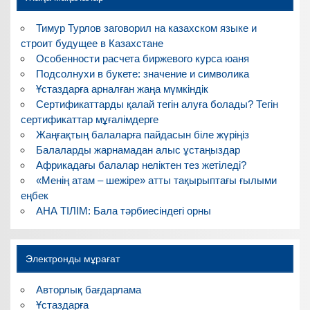
Тимур Турлов заговорил на казахском языке и
строит будущее в Казахстане
Особенности расчета биржевого курса юаня
Подсолнухи в букете: значение и символика
Ұстаздарға арналған жаңа мүмкіндік
Сертификаттарды қалай тегін алуға болады? Тегін
сертификаттар мұғалімдерге
Жаңғақтың балаларға пайдасын біле жүріңіз
Балаларды жарнамадан алыс ұстаңыздар
Африкадағы балалар неліктен тез жетіледі?
«Менің атам – шежіре» атты тақырыптағы ғылыми
еңбек
АНА ТІЛІМ: Бала тәрбиесіндегі орны
Электронды мұрағат
Авторлық бағдарлама
Ұстаздарға