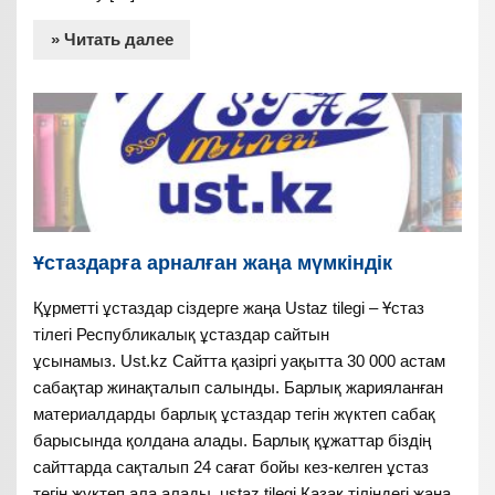
» Читать далее
Ұстаздарға арналған жаңа мүмкіндік
Құрметті ұстаздар сіздерге жаңа Ustaz tilegi – Ұстаз
тілегі Республикалық ұстаздар сайтын
ұсынамыз. Ust.kz Сайтта қазіргі уақытта 30 000 астам
сабақтар жинақталып салынды. Барлық жарияланған
материалдарды барлық ұстаздар тегін жүктеп сабақ
барысында қолдана алады. Барлық құжаттар біздің
сайттарда сақталып 24 сағат бойы кез-келген ұстаз
тегін жүктеп ала алады. ustaz tilegi Қазақ тіліндегі жаңа