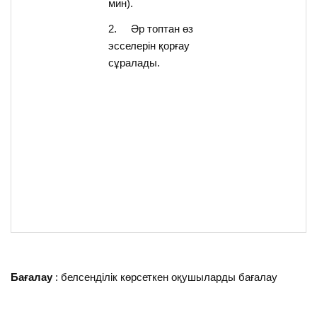
мин).
2. Әр топтан өз
эсселерін қорғау
сұралады.
Бағалау
: белсенділік көрсеткен оқушыларды бағалау