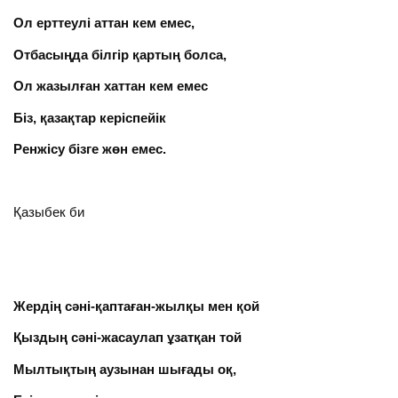
Ол ерттеулі аттан кем емес,
Отбасыңда білгір қартың болса,
Ол жазылған хаттан кем емес
Біз, қазақтар керіспейік
Ренжісу бізге жөн емес.
Қазыбек би
Жердің сәні-қаптаған-жылқы мен қой
Қыздың сәні-жасаулап ұзатқан той
Мылтықтың аузынан шығады оқ,