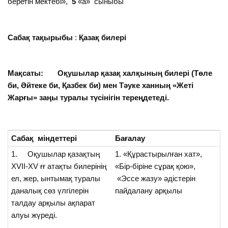
беретін мектебі»,
5
«а» сыныбы
Сабақ тақырыбы
:
Қазақ билері
Мақсаты: Оқушылар қазақ халқының билері (Төле
би, Әйтеке би, Қазбек би) мен Тәуке ханның «Жеті
Жарғы» заңы туралы түсінігін тереңдетеді.
Сабақ міндеттері
Бағалау
1. Оқушылар қазақтың
1. «Құрастырылған хат»,
ХVІІ-ХV ғғ атақты билерінің
«Бір-біріне сұрақ қою»,
ел, жер, ынтымақ туралы
«Эссе жазу» әдістерін
даналық сөз үлгілерін
пайдалану арқылы
талдау арқылы ақпарат
алуы жүреді.