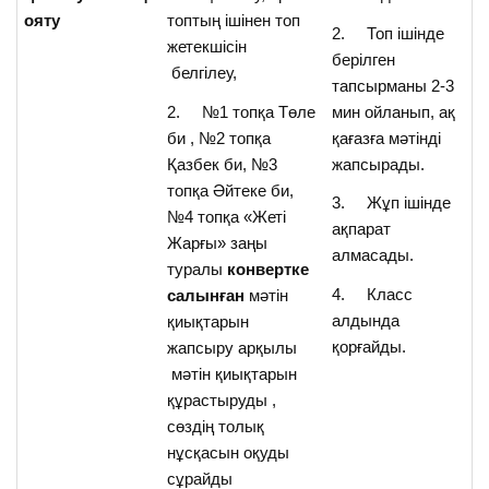
ояту
топтың ішінен топ
2. Топ ішінде
жетекшісін
берілген
белгілеу,
тапсырманы 2-3
2. №1 топқа Төле
мин ойланып, ақ
би , №2 топқа
қағазға мәтінді
Қазбек би, №3
жапсырады.
топқа Әйтеке би,
3. Жұп ішінде
№4 топқа «Жеті
ақпарат
Жарғы» заңы
алмасады.
туралы
конвертке
4. Класс
салынған
мәтін
алдында
қиықтарын
қорғайды.
жапсыру арқылы
мәтін қиықтарын
құрастыруды ,
сөздің толық
нұсқасын оқуды
сұрайды