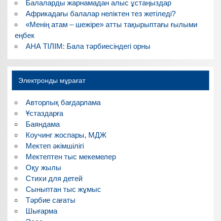
Балаларды жарнамадан алыс ұстаңыздар
Африкадағы балалар неліктен тез жетіледі?
«Менің атам – шежіре» атты тақырыптағы ғылыми
еңбек
АНА ТІЛІМ: Бала тәрбиесіндегі орны
Электронды мұрағат
Авторлық бағдарлама
Ұстаздарға
Баяндама
Коучинг жоспары, МДЖ
Мектеп әкімшілігі
Мектептен тыс мекемелер
Оқу жылы
Стихи для детей
Сыныптан тыс жұмыс
Тәрбие сағаты
Шығарма