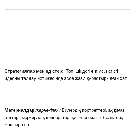
Стратегиялар мен әдістер:
Топ ішіндегі әңгіме, негізгі
идеяны талдау нәтижесінде эссе жазу, құрастырылған хат
Материалдар
/көрнекілік/ :
Билердің портреттері, ақ қағаз
беттері, маркерлер, конверттер, қиылған мәтін бөліктері,
жапсырғыш