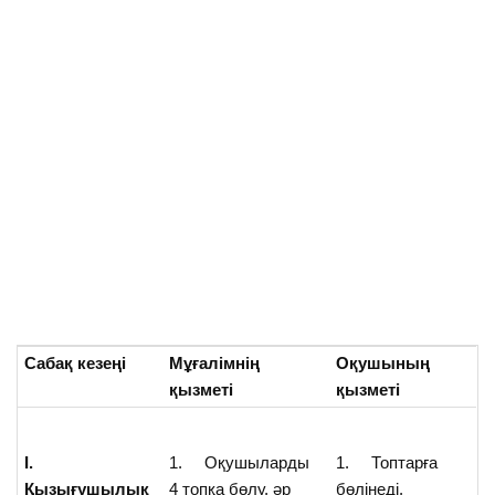
Сабақ кезеңі
Мұғалімнің
Оқушының
қызметі
қызметі
І.
1. Оқушыларды
1. Топтарға
Қызығушылық
4 топқа бөлу, әр
бөлінеді.