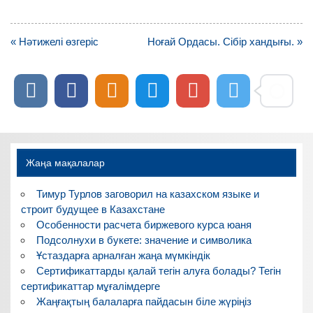
Навигация
« Нәтижелі өзгеріс
Ноғай Ордасы. Сібір хандығы. »
по
записям
Жаңа мақалалар
Тимур Турлов заговорил на казахском языке и
строит будущее в Казахстане
Особенности расчета биржевого курса юаня
Подсолнухи в букете: значение и символика
Ұстаздарға арналған жаңа мүмкіндік
Сертификаттарды қалай тегін алуға болады? Тегін
сертификаттар мұғалімдерге
Жаңғақтың балаларға пайдасын біле жүріңіз