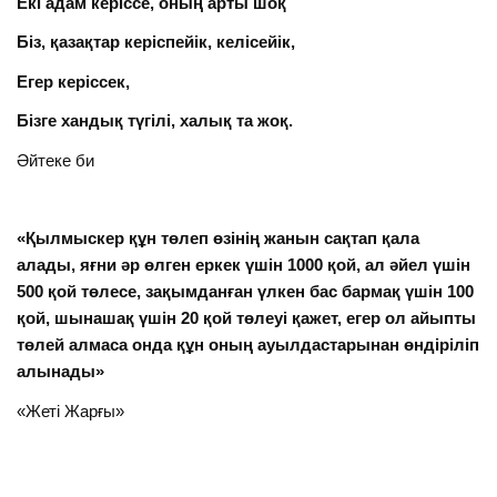
Екі адам керіссе, оның арты шоқ
Біз, қазақтар керіспейік, келісейік,
Егер керіссек,
Бізге хандық түгілі, халық та жоқ.
Әйтеке би
«Қылмыскер құн төлеп өзінің жанын сақтап қала
алады, яғни әр өлген еркек үшін 1000 қой, ал әйел үшін
500 қой төлесе, зақымданған үлкен бас бармақ үшін 100
қой, шынашақ үшін 20 қой төлеуі қажет, егер ол айыпты
төлей алмаса онда құн оның ауылдастарынан өндіріліп
алынады»
«Жеті Жарғы»