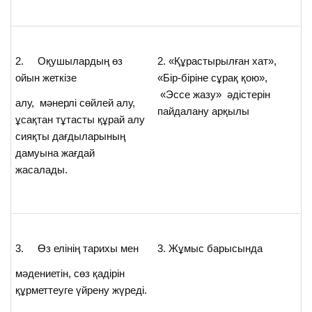
2. Оқушылардың өз
2. «Құрастырылған хат»,
ойын жеткізе
«Бір-біріне сұрақ қою»,
«Эссе жазу» әдістерін
алу, мәнерлі сөйлей алу,
пайдалану арқылы
ұсақтан тұтасты құрай алу
сияқты дағдыларының
дамуына жағдай
жасалады.
3. Өз елінің тарихы мен
3. Жұмыс барысында
мәдениетін, сөз қадірін
құрметтеуге үйрену жүреді.