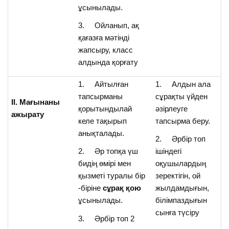
ұсынылады.
3. Ойланып, ақ
қағазға мәтінді
жапсыру, класс
алдында қорғату
1. Айтылған
1. Алдын ала
тапсырманы
сұрақты үйден
ІІ. Мағынаны
қорытындылай
әзірлеуге
ажырату
келе тақырып
тапсырма беру.
анықталады.
2. Әрбір топ
2. Әр топқа үш
ішіндегі
бидің өмірі мен
оқушылардың
қызметі туралы бір
зеректігін, ой
-біріне
сұрақ қою
жылдамдығын,
ұсынылады.
білімпаздығын
сынға түсіру
3. Әрбір топ 2