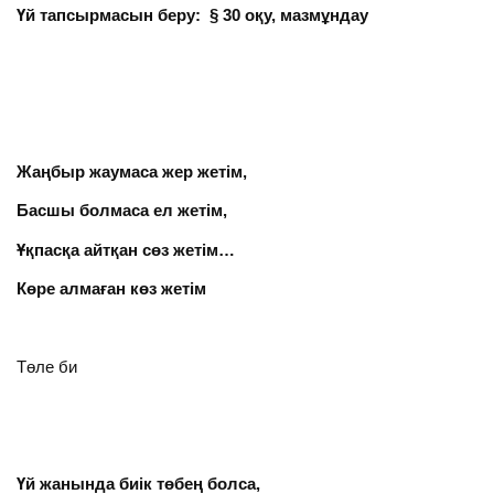
Үй тапсырмасын беру: § 30 оқу, мазмұндау
Жаңбыр жаумаса жер жетім,
Басшы болмаса ел жетім,
Ұқпасқа айтқан сөз жетім…
Көре алмаған көз жетім
Төле би
Үй жанында биік төбең болса,