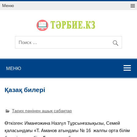
Меню
МЕНЮ
Қазақ билері
Тарих пәнінен ашық сабақтар
Өткізген: Иманғожина Назгүл Тұрсынғазықызы, Семей
қаласындағы «Т. Аманов атындағы № 16 жалпы орта білім