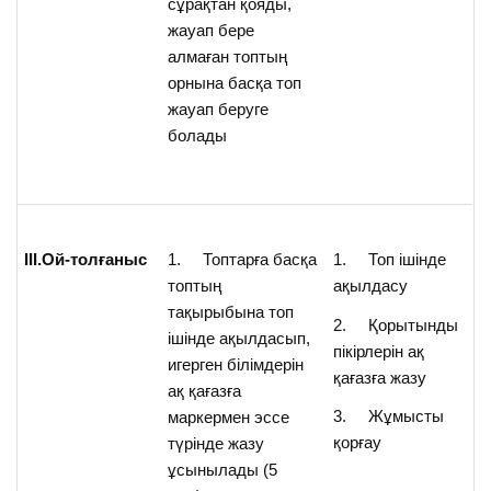
сұрақтан қояды,
жауап бере
алмаған топтың
орнына басқа топ
жауап беруге
болады
ІІІ.Ой-толғаныс
1. Топтарға басқа
1. Топ ішінде
топтың
ақылдасу
тақырыбына топ
2. Қорытынды
ішінде ақылдасып,
пікірлерін ақ
игерген білімдерін
қағазға жазу
ақ қағазға
3. Жұмысты
маркермен эссе
қорғау
түрінде жазу
ұсынылады (5