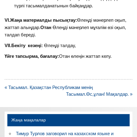
түрлі тасымалданатынын байқаңдар.
VI.Жаңа материалды пысықтау:
Өлеңді мәнерлеп оқып,
жаттап алыңдар.
Отан
Өлеңді мәнерлеп мұғалім өзі оқып,
талдап береді.
VII.Бекіту кезеңі:
Өлеңді талдау,
Үйге тапсырма, бағалау:
Отан өлеңін жаттап келу.
Навигация
« Тасымал. Қазақстан Республикам менің
по
Тасымал.Өс,ұлан! Мақалдар. »
записям
Жаңа мақалалар
Тимур Турлов заговорил на казахском языке и