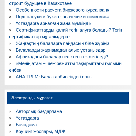
строит будущее в Казахстане
Особенности расчета биржевого курса юаня
Подсолнухи в букете: значение и символика
Ұстаздарға арналған жаңа мүмкіндік
Сертификаттарды қалай тегін алуға болады? Тегін
сертификаттар мұғалімдерге
Жаңғақтың балаларға пайдасын біле жүріңіз
Балаларды жарнамадан алыс ұстаңыздар
Африкадағы балалар неліктен тез жетіледі?
«Менің атам – шежіре» атты тақырыптағы ғылыми
еңбек
АНА ТІЛІМ: Бала тәрбиесіндегі орны
Электронды мұрағат
Авторлық бағдарлама
Ұстаздарға
Баяндама
Коучинг жоспары, МДЖ