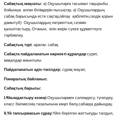
Сабақтың мақсаты:
а) Оқушыларға тасымал тақырыбы
бойынша алған білімдерін пысықтау. ә) Оқушылардың
сабақ барысында есте сақтау,ойлау қабілетін,сөздік қорын
дамытуб) Оқушылардың патриоттық сезімін
қалыптастыру, Отанын, елін жерін сүюге құрметтеуге
тәрбиелеу.
Сабақтың түрі
: аралас сабақ
Сабақта пайдаланатын көрнекті-құралдар
:сурет,
мақалдар жиынтығы
Пайдаланатын әдіс-тәсілдер
; сұрақ-жауап,
Пәнаралық байланыс
:
Сабақтың барысы:
I.Ұйымдастыру кезеңі:
Оқушылармен сәлемдесу, түгелдеу,
класс бөлмесінің тазалығына көңіл бөлу,сабаққа дайындау.
II.Үй тапсырмасын сұрау:
Үйге берілген жаттығуды талдып,