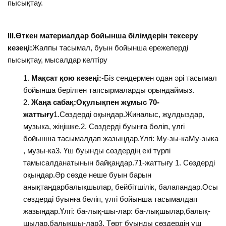
пысықтау.
III.Өткен материалдар бойынша білімдерін тексеру
кезеңі:
Жалпы тасымал, буын бойынша ережелерді
пысықтау, мысалдар келтіру
Мақсат қою кезеңі:
-Біз сендермен одан әрі тасымал
бойынша берілген тапсырмаларды орындаймыз.
Жаңа сабақ:Оқулықпен жұмыс 70-
жаттығу
1.Сөздерді оқыңдар.Жиналыс, жұлдыздар,
музыка, жіңішке.2. Сөздерді буынға бөліп, үлгі
бойынша тасымалдап жазыңдар.Үлгі: Му-зы-каМу-зыка
, музы-ка3. Үш буынды сөздердің екі түрлі
тамысалданатынын байқаңдар.71-жаттығу 1. Сөздерді
оқыңдар.Әр сөзде неше буын барын
анықтаңдарбалықшылар, бейбітшілік, балапандар.Осы
сөздерді буынға бөліп, үлгі бойынша тасымалдап
жазыңдар.Үлгі: ба-лық-шы-лар: ба-лықшылар,балық-
шылар,балықшы-лар3. Төрт буынды сөздердің үш