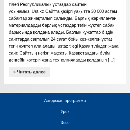
тілегі Республикалық ұстаздар сайтын
ұсынамыз. Ust.kz Сайтта қазіргі уақытта 30 000 астам
сабақтар жинақталып салынды. Барлық жарияланған
материалдарды барлық ұстаздар тегін жүктеп сабақ
барысында қолдана алады. Барлық құжаттар біздің
сайттарда сақталып 24 сағат бойы кез-келген ұстаз
тегін жүктеп ала алады. ustaz tilegi Қазақ тіліндегі жаңа
сайт. Сайттың негізгі мақсаты Қазақстандағы білім
деңгейін көтеріп жаңа технолгияларды қолданып […]
» Читать далее
Авторская программа
Урок
Эссе