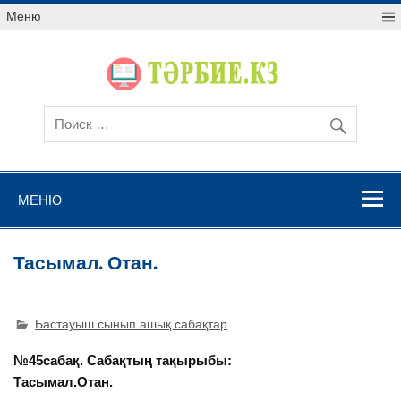
Меню
МЕНЮ
Тасымал. Отан.
Бастауыш сынып ашық сабақтар
№45сабақ. Сабақтың тақырыбы:
Тасымал.Отан.