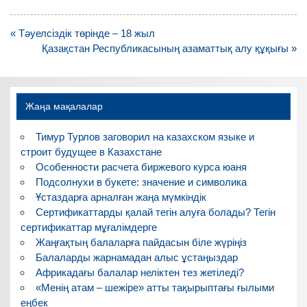
Навигация
« Тәуелсіздік төрінде – 18 жыл
по
Қазақстан Республикасының азаматтық алу құқығы »
записям
Жаңа мақалалар
Тимур Турлов заговорил на казахском языке и
строит будущее в Казахстане
Особенности расчета биржевого курса юаня
Подсолнухи в букете: значение и символика
Ұстаздарға арналған жаңа мүмкіндік
Сертификаттарды қалай тегін алуға болады? Тегін
сертификаттар мұғалімдерге
Жаңғақтың балаларға пайдасын біле жүріңіз
Балаларды жарнамадан алыс ұстаңыздар
Африкадағы балалар неліктен тез жетіледі?
«Менің атам – шежіре» атты тақырыптағы ғылыми
еңбек