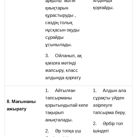
алдында
арқылы мәтін
қорғайды.
қиықтарын
құрастыруды ,
сөздің толық
нұсқасын оқуды
сұрайды
ұсынылады.
3. Ойланып, ақ
қағазға мәтінді
жапсыру, класс
алдында қорғату
1. Айтылған
1. Алдын ала
тапсырманы
сұрақты үйден
ІІ. Мағынаны
қорытындылай келе
әзірлеуге
ажырату
тақырып
тапсырма беру.
анықталады.
2. Әрбір топ
2. Әр топқа үш
ішіндегі