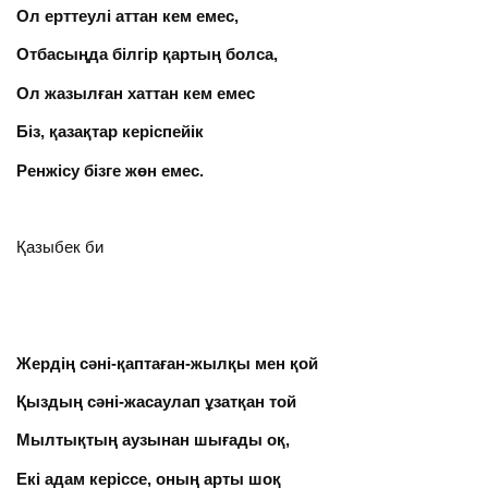
Ол ерттеулі аттан кем емес,
Отбасыңда білгір қартың болса,
Ол жазылған хаттан кем емес
Біз, қазақтар керіспейік
Ренжісу бізге жөн емес.
Қазыбек би
Жердің сәні-қаптаған-жылқы мен қой
Қыздың сәні-жасаулап ұзатқан той
Мылтықтың аузынан шығады оқ,
Екі адам керіссе, оның арты шоқ