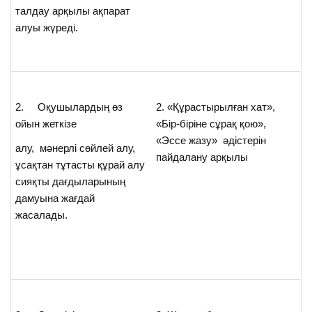
талдау арқылы ақпарат
алуы жүреді.
2. Оқушылардың өз
2. «Құрастырылған хат»,
ойын жеткізе
«Бір-біріне сұрақ қою»,
«Эссе жазу» әдістерін
алу, мәнерлі сөйлей алу,
пайдалану арқылы
ұсақтан тұтасты құрай алу
сияқты дағдыларының
дамуына жағдай
жасалады.