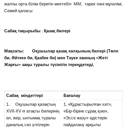
жалпы орта білім беретін мектебі» ММ, тарих пәні мұғалімі,
Семей қаласы
Сабақ тақырыбы
:
Қазақ билері
Мақсаты: Оқушылар қазақ халқының билері (Төле
би, Әйтеке би, Қазбек би) мен Тәуке ханның «Жеті
Жарғы» заңы туралы түсінігін тереңдетеді.
Сабақ міндеттері
Бағалау
1. Оқушылар қазақтың
1. «Құрастырылған хат»,
ХVІІ-ХV ғғ атақты билерінің
«Бір-біріне сұрақ қою»,
ел, жер, ынтымақ туралы
«Эссе жазу» әдістерін
даналық сөз үлгілерін
пайдалану арқылы