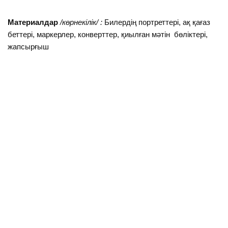
Материалдар
/көрнекілік/ :
Билердің портреттері, ақ қағаз
беттері, маркерлер, конверттер, қиылған мәтін бөліктері,
жапсырғыш