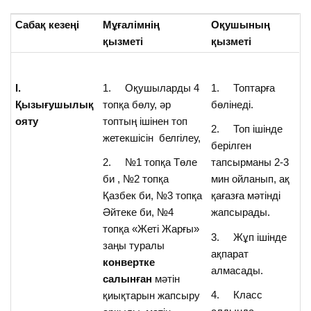
Сабақ кезеңі
Мұғалімнің
Оқушының
қызметі
қызметі
І.
1. Оқушыларды 4
1. Топтарға
Қызығушылық
топқа бөлу, әр
бөлінеді.
ояту
топтың ішінен топ
2. Топ ішінде
жетекшісін белгілеу,
берілген
2. №1 топқа Төле
тапсырманы 2-3
би , №2 топқа
мин ойланып, ақ
Қазбек би, №3 топқа
қағазға мәтінді
Әйтеке би, №4
жапсырады.
топқа «Жеті Жарғы»
3. Жұп ішінде
заңы туралы
ақпарат
конвертке
алмасады.
салынған
мәтін
4. Класс
қиықтарын жапсыру