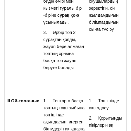
бидің өмірі мен
оқушылардың
қызметі туралы бір
зеректігін, ой
-біріне
сұрақ қою
жылдамдығын,
ұсынылады.
білімпаздығын
сынға түсіру
3. Әрбір топ 2
сұрақтан қояды,
жауап бере алмаған
топтың орнына
басқа топ жауап
беруге болады
ІІІ.Ой-толғаныс
1. Топтарға басқа
1. Топ ішінде
топтың тақырыбына
ақылдасу
топ ішінде
2. Қорытынды
ақылдасып, игерген
пікірлерін ақ
білімдерін ақ қағазға