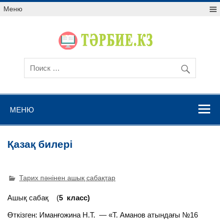
Меню
МЕНЮ
Қазақ билері
Тарих пәнінен ашық сабақтар
Ашық сабақ (
5 класс)
Өткізген: Иманғожина Н.Т. — «Т. Аманов атындағы №16