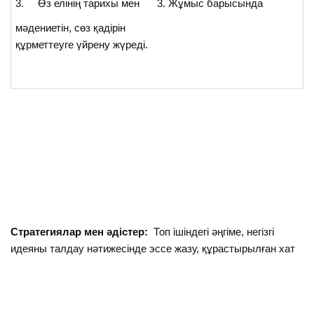
3. Өз елінің тарихы мен
3. Жұмыс барысында
мәдениетін, сөз қадірін
құрметтеуге үйрену жүреді.
Стратегиялар мен әдістер:
Топ ішіндегі әңгіме, негізгі
идеяны талдау нәтижесінде эссе жазу, құрастырылған хат