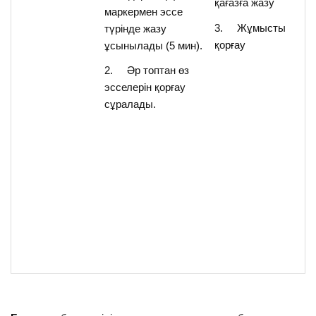
қағазға жазу
маркермен эссе
3. Жұмысты
түрінде жазу
қорғау
ұсынылады (5 мин).
2. Әр топтан өз
эсселерін қорғау
сұралады.