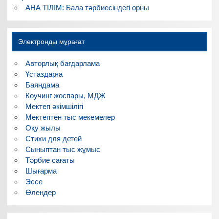
АНА ТІЛІМ: Бала тәрбиесіндегі орны
Электронды мұрағат
Авторлық бағдарлама
Ұстаздарға
Баяндама
Коучинг жоспары, МДЖ
Мектеп әкімшілігі
Мектептен тыс мекемелер
Оқу жылы
Стихи для детей
Сыныптан тыс жұмыс
Тәрбие сағаты
Шығарма
Эссе
Өлеңдер