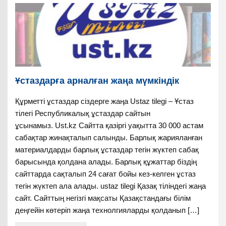
Ұстаздарға арналған жаңа мүмкіндік
Құрметті ұстаздар сіздерге жаңа Ustaz tilegi – Ұстаз
тілегі Республикалық ұстаздар сайтын
ұсынамыз. Ust.kz Сайтта қазіргі уақытта 30 000 астам
сабақтар жинақталып салынды. Барлық жарияланған
материалдарды барлық ұстаздар тегін жүктеп сабақ
барысында қолдана алады. Барлық құжаттар біздің
сайттарда сақталып 24 сағат бойы кез-келген ұстаз
тегін жүктеп ала алады. ustaz tilegi Қазақ тіліндегі жаңа
сайт. Сайттың негізгі мақсаты Қазақстандағы білім
деңгейін көтеріп жаңа технолгияларды қолданып […]