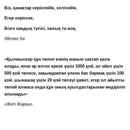
Біз, қазақтар керіспейік, келісейік,
Егер керіссек,
Бізге хандық түгілі, халық та жоқ.
Әйтеке би
«Қылмыскер құн төлеп өзінің жанын сақтап қала
алады, яғни әр өлген еркек үшін 1000 қой, ал әйел үшін
500 қой төлесе, зақымданған үлкен бас бармақ үшін 100
қой, шынашақ үшін 20 қой төлеуі қажет, егер ол айыпты
төлей алмаса онда құн оның ауылдастарынан өндіріліп
алынады»
«Жеті Жарғы»