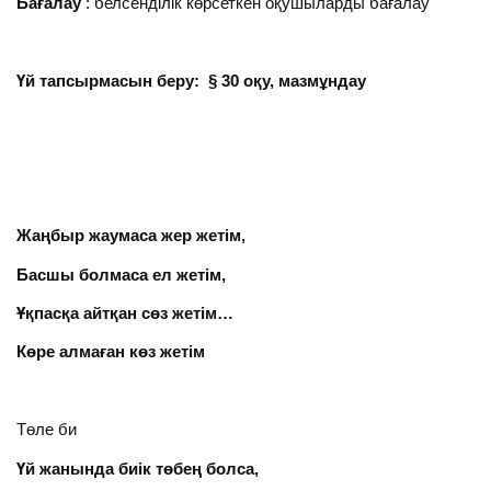
Бағалау
: белсенділік көрсеткен оқушыларды бағалау
Үй тапсырмасын беру: § 30 оқу, мазмұндау
Жаңбыр жаумаса жер жетім,
Басшы болмаса ел жетім,
Ұқпасқа айтқан сөз жетім…
Көре алмаған көз жетім
Төле би
Үй жанында биік төбең болса,