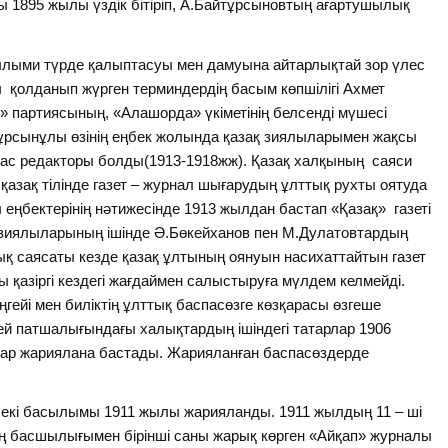
ы 1895 жылы үздік бітіріп, А.Байтұрсыновтың ағартушылық
 ғылыми түрде қалыптасуы мен дамуына айтарлықтай зор үлес
ты қолданып жүрген терминдердің басым көпшілігі Ахмет
 партиясының, «Алашорда» үкіметінің белсенді мүшесі
тұрсынұлы өзінің еңбек жолында қазақ зиялыларымен жақсы
 бас редакторы болды(1913-1918жж). Қазақ халқының саяси
азақ тілінде газет – журнал шығарудың ұлттық рухты оятуда
 еңбектерінің нәтижесінде 1913 жылдан бастап «Қазақ» газеті
қ зиялыларының ішінде Ә.Бөкейханов пен М.Дулатовтардың
ық саясаты кезде қазақ ұлтының оянуын насихаттайтын газет
 қазіргі кездегі жағдаймен салыстыруға мүлдем келмейді.
ңгейі мен биліктің ұлттық баспасөзге көзқарасы өзгеше
ей патшалығындағы халықтардың ішіндегі татарлар 1906
лдар жариялана бастады. Жарияланған баспасөздерде
 екі басылымы 1911 жылы жарияланды. 1911 жылдың 11 – ші
ң басшылығымен бірінші саны жарық көрген «Айқап» журналы