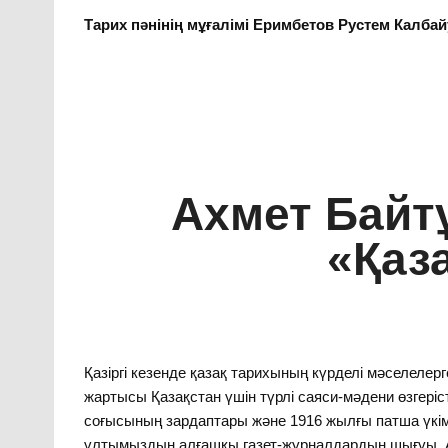
Тарих пәнінің мұғалімі Еримбетов Рустем Калба
Ахмет Байт
«Қаза
Қазіргі кезенде қазақ тарихының күрделі мәселелерге
жартысы Қазақстан үшін түрлі саяси-мәдени өзгеріс
соғысының зардаптары және 1916 жылғы патша үкім
ұлтымыздың алғашқы газет-журналдардың шығуы, А