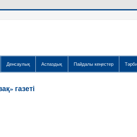
Денсаулық
Аспаздық
Пайдалы кеңестер
Тәрби
ақ» газеті