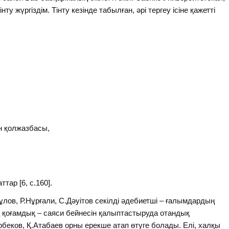
у жүргіздім. Тінту кезінде табылған, әрі тергеу ісіне қажетті
н қолжазбасы,
тар [6, с.160].
ов, Р.Нұрғали, С.Дәуітов секілді әдебиетші – ғалымдардың
інің қоғамдық – саяси бейнесін қалыптастыруда отандық
беков, Қ.Атабаев орны ерекше атап өтуге болады. Елі, халқы