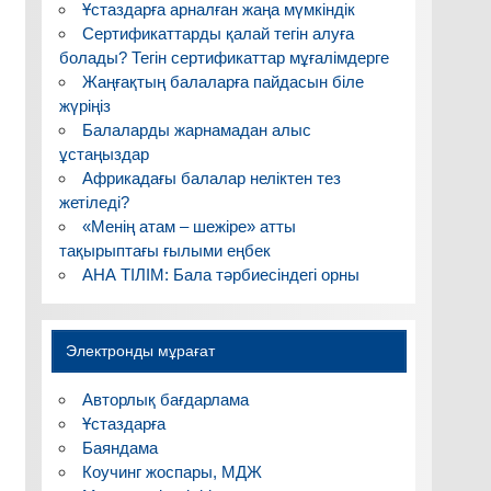
Ұстаздарға арналған жаңа мүмкіндік
Сертификаттарды қалай тегін алуға
болады? Тегін сертификаттар мұғалімдерге
Жаңғақтың балаларға пайдасын біле
жүріңіз
Балаларды жарнамадан алыс
ұстаңыздар
Африкадағы балалар неліктен тез
жетіледі?
«Менің атам – шежіре» атты
тақырыптағы ғылыми еңбек
АНА ТІЛІМ: Бала тәрбиесіндегі орны
Электронды мұрағат
Авторлық бағдарлама
Ұстаздарға
Баяндама
Коучинг жоспары, МДЖ