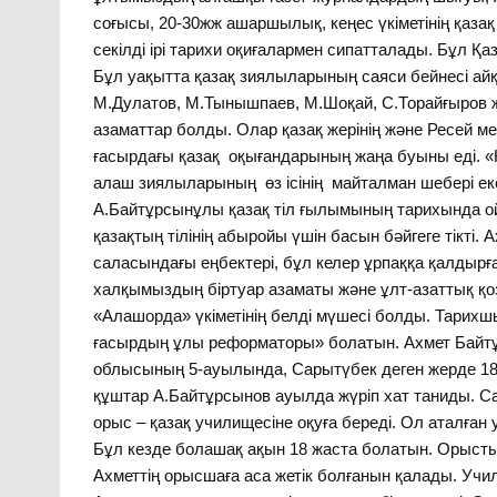
соғысы, 20-30жж ашаршылық, кеңес үкіметінің қазақ
секілді ірі тарихи оқиғалармен сипатталады. Бұл Қаз
Бұл уақытта қазақ зиялыларының саяси бейнесі айқ
М.Дулатов, М.Тынышпаев, М.Шоқай, С.Торайғыров ж
азаматтар болды. Олар қазақ жерінің және Ресей 
ғасырдағы қазақ оқығандарының жаңа буыны еді. «Қ
алаш зиялыларының өз ісінің майталман шебері екен
А.Байтұрсынұлы қазақ тіл ғылымының тарихында о
қазақтың тілінің абыройы үшін басын бәйгеге тікт
саласындағы еңбектері, бұл келер ұрпаққа қалдыр
халқымыздың біртуар азаматы және ұлт-азаттық қо
«Алашорда» үкіметінің белді мүшесі болды. Тари
ғасырдың ұлы реформаторы» болатын. Ахмет Байтұ
облысының 5-ауылында, Сарытүбек деген жерде 1873
құштар А.Байтұрсынов ауылда жүріп хат таниды. Са
орыс – қазақ училищесіне оқуға береді. Ол аталған
Бұл кезде болашақ ақын 18 жаста болатын. Орысты
Ахметтің орысшаға аса жетік болғанын қалады. Учи