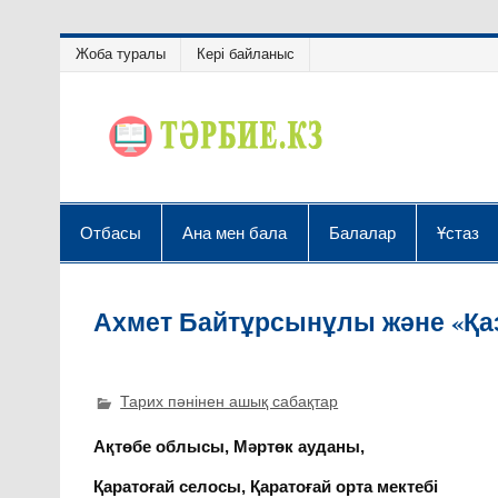
Жоба туралы
Кері байланыс
Отбасы
Ана мен бала
Балалар
Ұстаз
Ахмет Байтұрсынұлы және «Қаз
Тарих пәнінен ашық сабақтар
Ақтөбе облысы, Мәртөк ауданы,
Қаратоғай селосы, Қаратоғай орта мектебі