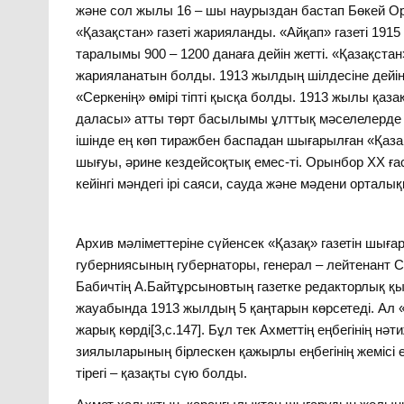
және сол жылы 16 – шы наурыздан бастап Бөкей Ор
«Қазақстан» газеті жарияланды. «Айқап» газеті 19
таралымы 900 – 1200 данаға дейін жетті. «Қазақстан
жарияланатын болды. 1913 жылдың шілдесіне дейін 18
«Серкенің» өмірі тіпті қысқа болды. 1913 жылы қаз
даласы» атты төрт басылымы ұлттық мәселелерде 
ішінде ең көп тиражбен баспадан шығарылған «Қаза
шығуы, әрине кездейсоқтық емес-ті. Орынбор ХХ ға
кейінгі мәндегі ірі саяси, сауда және мәдени орталық
Архив мәліметтеріне сүйенсек «Қазақ» газетін шығ
губерниясының губернаторы, генерал – лейтенант
Бабичтің А.Байтұрсыновтың газетке редакторлық қыз
жауабында 1913 жылдың 5 қаңтарын көрсетеді. Ал «Қ
жарық көрді[3,с.147]. Бұл тек Ахметтің еңбегінің нә
зиялыларының бірлескен қажырлы еңбегінің жемісі 
тірегі – қазақты сүю болды.