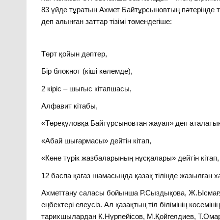
83 үйде тұратын Ахмет Байтұрсыновтың пәтерінде тінт
деп алынған заттар тізімі төмендегіше:
Төрт қойын дәптер,
Бір блокнот (кіші көлемде),
2 кіріс – шығыс кітапшасы,
Алфавит кітабы,
«Төреқұловқа Байтұрсыновтан жауап» деп аталаты
«Абай шығармасы» дейтін кітап,
«Көне түрік жазбаларының нұсқалары» дейтін кітап,
12 баспа қағаз шамасында қазақ тілінде жазылған хат
Ахметтану саласы бойынша Р.Сыздықова, Ж.Ысмағұл
еңбектері елеусіз. Ал қазақтың тіл білімінің көсем
тарихшылардан К.Нүрпейісов, М.Қойгелдиев, Т.Омар