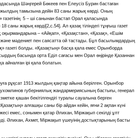
дасында Шәңгерей Бөкеев пен Елеусіз Бурин бастаған
15 жылдың тамызына дейін 83 саны жарық көрді. Оның
» газетінің 5 – ші санынан бастап Орал қаласында
 саны жарық көрді[2,с.54]. Ал қазақ тіліндегі тұңғыш газет
ақ оқырмандарына – «Айқап», «Қазақстан», «Қазақ», «Ешім
және мәдениет пен саясатта ой тастады. Бұл басылымдардың
қ» газеті болды. «Қазақтың» басқа қала емес Орынборда
сырдың басында орта Еділ сағасы мен Орал өңірінде Қазаннан
қа айналған ірі қала болатын.
аруға рұқсат 1913 жылдың қаңтар айына берілген. Орынбор
 Сухомлинов губерниялық жандармериясының бастығы, генерал
метке қашан бекітілгендігі туралы сауалына берген
азақтың» алғашқы саны бір айдан кейін, яғни 2 ақпан күні
тижесі емес, сонымен қатар Әлихан, Міржақып секілді ұлт
еді. Әлихан, Ахмет, Міржақып үшеуінің достықтарының басты