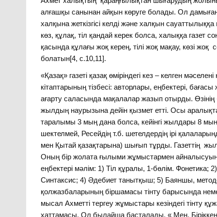
Ахмет халықтың қараңғылықтан шығарудың жолының не
алғашқы санынан айқын көруге болады. Ол дамыған
халқына жеткізгісі келді және халқын сауаттылыққа 
көз, құлақ, тіл қандай керек болса, халыққа газет с
қасында құлағы жоқ керең, тілі жоқ мақау, көзі ж
болатын[4, с.10,11].
«Қазақ» газеті қазақ өміріндегі кез – келген мәсел
кітаптарының тізбесі: авторлары, еңбектері, баға
ағарту саласында мақалалар жазып отырды. Өзінің 
жылдың наурызына дейін қызмет етті. Осы аралықт
таралымы 3 мың дана болса, кейінгі жылдары 8 мың
шектелмей, Ресейдің т.б. шетелдердің ірі қалалары
мен Қытай қазақтарына) шығып тұрды. Газеттің жы
Оның бір жолата ғылыми жұмыстармен айналысуына «
еңбектері мәлім: 1) Тіл құралы, 1-бөлім. Фонетика; 2
Синтаксис; 4) Әдебиет танытқыш; 5) Баяншы, методол
қолжазбаларының біршамасы тінту барысында немес
мысал Ахметті тергеу жұмыстары кезіндегі тінту құ
хаттамасы. Ол былайша басталады. « Мен, Біріккен 