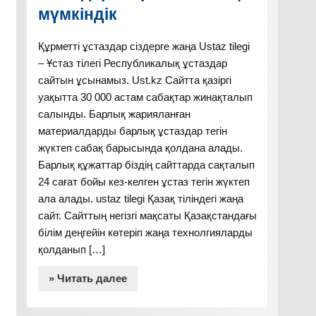
мүмкіндік
Құрметті ұстаздар сіздерге жаңа Ustaz tilegi
– Ұстаз тілегі Республикалық ұстаздар
сайтын ұсынамыз. Ust.kz Сайтта қазіргі
уақытта 30 000 астам сабақтар жинақталып
салынды. Барлық жарияланған
материалдарды барлық ұстаздар тегін
жүктеп сабақ барысында қолдана алады.
Барлық құжаттар біздің сайттарда сақталып
24 сағат бойы кез-келген ұстаз тегін жүктеп
ала алады. ustaz tilegi Қазақ тіліндегі жаңа
сайт. Сайттың негізгі мақсаты Қазақстандағы
білім деңгейін көтеріп жаңа технолгияларды
қолданып […]
» Читать далее