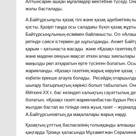
Алтынсарин ашқан мұғалімдер мектебіне түседі. Он
жолы басталады.
А.Байтұрсынұлы қазақ тілі және қазақ әдебиетінің
қосты. Қазіргі таңда осы саладағы бүкіл қазақ жұр
Байтұрсынұлының есімімен байланысты. Ол «Алаш»
ретінде саяси істермен де шұғылданды. Ахмет Бай
қарым – қатынаста жасады және «Қазақ» газетінің
және мәдени оянуын мақсат еткен алаш зиялылары қ
маңызды рөл атқаратын ерте түсінген болатын. Осы
жарияланды. «Қазақ» газетінің жарық көруіне қаза
еңбегін ерекше атауға болады. Ресейдің отаршылд
шығару батырлықтың көрінісі болып табылатын. Оны
Өйткені ХХ ғ. бас кезіндегі халықтың сауаттылық де
болатын. «Қазақ» газеті жарияланбастан бұрын Рес
жылдан бастап өз тілінде онға жуық газет – журна
А.Байтұрсыновтың да мақалалары жарық көрді.
Қазақтың ұлттық баспасөзінің толыққанды алғашқы
қаңтарда Троицк қаласында Мұхаметжан Сералинні