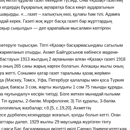
гізгі құралы газет екендігін түсінді. Оны «Қазақ» газетінің
 елдердің бұқаралық ақпаратқа баса көңіл аударатынын
шақырды. «…газет – халықтың көзі, құлағы һәм тілі. Адамға
ондай керек. Газеті жоқ жұрт басқа газеті бар жұрттардың
оқ соқыр сықылды» — деп қарапайым мысалмен келтірген
ені көтеруге тырысқан. Тіпті «Қазақ» басқармасындағы сатылым
сы жарияланып отырды. Ахмет Байтұрсынов көбінесе мәдени-
бастауын 1913 жылдың 2 ақпанынан алған «Қазақ» газеті 1918
а оның 265 саны жарық көрген болатын. Алғашқы жылы оның
ға жетті. Сонымен қатар газет таралымы қазақ жерімен
нда (Мәскеу, Томск, Уфа, Петербург қалалары мен қоса Түркия
лдық бағасы 3 сом, жарты жылдығы 1 сом 75 тиынды құрады.
қуғындалу» кесірін тигізді. Бізге жеткен мынадай ғылыми
) Тіл құралы, 2-бөлім. Морфология; 3) Тіл құралы, 3-бөлім.
огиялық жазбалар; т.б.[5, с.19,20]. Ахметтің
е дүрбелең кезеңдерде жоғалып, қолды болып кетті. Оған
жаттары дәлел. 1929 жылғы 29 маусымда жүргізген тінту
саяси Бас басқарманың өкілетті өкілі Саенко Университетская,