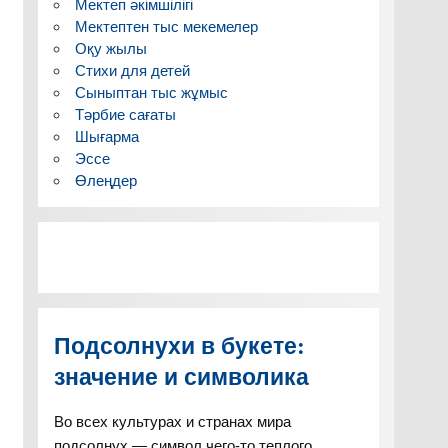
Мектеп әкімшілігі
Мектептен тыс мекемелер
Оқу жылы
Стихи для детей
Сыныптан тыс жұмыс
Тәрбие сағаты
Шығарма
Эссе
Өлеңдер
Подсолнухи в букете:
значение и символика
Во всех культурах и странах мира
подсолнух — символ чего-то теплого,