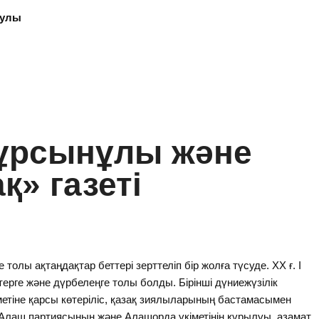
йулы
ұ
рсын
ұлы және
қ» газеті
 толы ақтаңдақтар беттері зерттеліп бір жолға түсуде. ХХ ғ. І
терге және дүрбелеңге толы болды. Бірінші дүниежүзілік
етіне қарсы көтеріліс, қазақ зиялыларының бастамасымен
лаш партиясының және Алашорда үкіметінің құрылуы, азамат