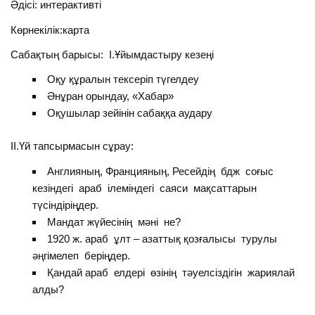
Әдісі: интерактивті
Көрнекілік:карта
Сабақтың барысы: І.Ұйымдастыру кезеңі
Оқу құралын тексеріп түгелдеу
Әнұран орындау, «Хабар»
Оқушылар зейінін сабаққа аудару
ІІ.Үй тапсырмасын сұрау:
Англияның, Францияның, Ресейдің бдж соғыс
кезіндегі араб ілеміндегі саяси мақсаттарын
түсіндіріңдер.
Мандат жүйесінің мәні не?
1920 ж. араб ұлт – азаттық қозғалысы турулы
әңгімелеп беріңдер.
Қандай араб елдері өзінің тәуелсіздігін жариялай
алды?