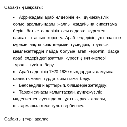
Сабақтың мақсаты:
Африкадағы араб елдерінің екі дүниежүзілік
соғыс аралығындағы жалпы жағдайына сипаттама
беріп, батыс елдерінің осы елдерге жүргізген
саясатын ашып көрсету. Араб елдерінің ұлт-азаттық
күресін нақты фактілермен түсіндіріп, тәуелсіз
мемлекеттердің пайда болуын атап көрсетіп, басқа
араб елдеріндегі азаттық күрестің нәтижелері
туралы түсінік беру.
Араб елдерінің 1920-1930 жылдардағы дамуына
салыстымалы түрде сипаттама беру.
Белсенділігін арттырып, білімдерін жетілдіру;
Тарихи санасы қалыптасқан, дүниежүзілік
мәдениетпен сусындаған, ұлттық рухы жоғары,
шығармашыл жеке тұлға тәрбиелеу.
Сабақтың түрі: аралас