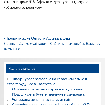
Үйге тапсырма: §18. Африка елдері туралы қысқаша
хабарлама әзірлеп келу.
Навигация
« Тропиктік және Оңтүстік Африка елдері
по
9-сынып. Дүние жүзі тарихы Сабақтың тақырыбы: Бақылау
записям
жұмысы »
Жаңа мақалалар
Тимур Турлов заговорил на казахском языке и
строит будущее в Казахстане
Особенности расчета биржевого курса юаня
Подсолнухи в букете: значение и символика
Ұстаздарға арналған жаңа мүмкіндік
Сертификаттарды қалай тегін алуға болады? Тегін