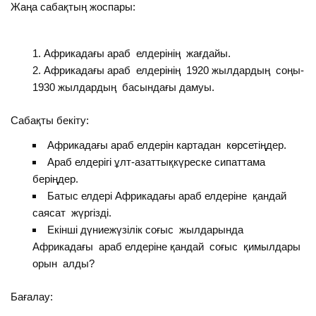
Жаңа сабақтың жоспары:
Африкадағы араб елдерінің жағдайы.
Африкадағы араб елдерінің 1920 жылдардың соңы-
1930 жылдардың басындағы дамуы.
Сабақты бекіту:
Африкадағы араб елдерін картадан көрсетіңдер.
Араб елдерігі ұлт-азаттықкүреске сипаттама
беріңдер.
Батыс елдері Африкадағы араб елдеріне қандай
саясат жүргізді.
Екінші дүниежүзілік соғыс жылдарында
Африкадағы араб елдеріне қандай соғыс қимылдары
орын алды?
Бағалау: