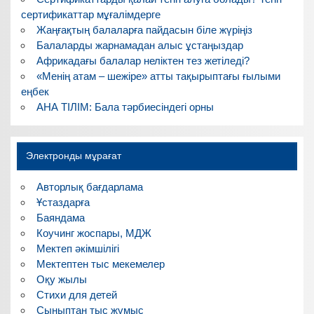
сертификаттар мұғалімдерге
Жаңғақтың балаларға пайдасын біле жүріңіз
Балаларды жарнамадан алыс ұстаңыздар
Африкадағы балалар неліктен тез жетіледі?
«Менің атам – шежіре» атты тақырыптағы ғылыми
еңбек
АНА ТІЛІМ: Бала тәрбиесіндегі орны
Электронды мұрағат
Авторлық бағдарлама
Ұстаздарға
Баяндама
Коучинг жоспары, МДЖ
Мектеп әкімшілігі
Мектептен тыс мекемелер
Оқу жылы
Стихи для детей
Сыныптан тыс жұмыс