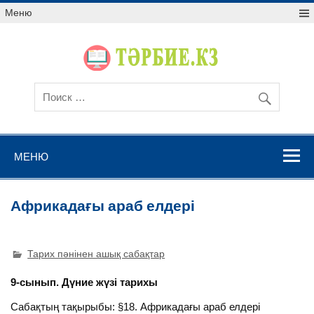
Меню
МЕНЮ
Африкадағы араб елдері
Тарих пәнінен ашық сабақтар
9-сынып. Дүние жүзі тарихы
Сабақтың тақырыбы: §18. Африкадағы араб елдері