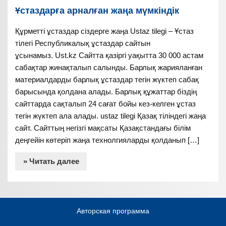
Ұстаздарға арналған жаңа мүмкіндік
Құрметті ұстаздар сіздерге жаңа Ustaz tilegi – Ұстаз
тілегі Республикалық ұстаздар сайтын
ұсынамыз. Ust.kz Сайтта қазіргі уақытта 30 000 астам
сабақтар жинақталып салынды. Барлық жарияланған
материалдарды барлық ұстаздар тегін жүктеп сабақ
барысында қолдана алады. Барлық құжаттар біздің
сайттарда сақталып 24 сағат бойы кез-келген ұстаз
тегін жүктеп ала алады. ustaz tilegi Қазақ тіліндегі жаңа
сайт. Сайттың негізгі мақсаты Қазақстандағы білім
деңгейін көтеріп жаңа технолгияларды қолданып […]
» Читать далее
Авторская программа