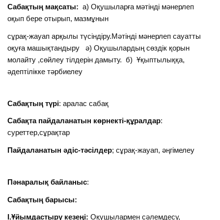
Сабақтың мақсаты:
а) Оқушыларға мәтінді мәнерлеп
оқып бере отырып, мазмұнын
сұрақ-жауап арқылы түсіндіру.Мәтінді мәнерлеп сауатты
оқуға машықтандыру ә) Оқушылардың сөздік қорын
молайту ,сөйлеу тілдерін дамыту. б) Ұқыптылыққа,
әдептілікке тәрбиелеу
Сабақтың түрі
: аралас сабақ
Сабақта пайдаланатын көрнекті-құралдар
:
суреттер,сұрақтар
Пайдаланатын әдіс-тәсілдер
; сұрақ-жауап, әңгімелеу
Пәнаралық байланыс
:
Сабақтың барысы:
I.Ұйымдастыру кезеңі:
Оқушылармен сәлемдесу,