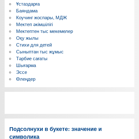
Ұстаздарға
Баяндама
Коучинг жоспары, МДЖ
Мектеп әкімшілігі
Мектептен тыс мекемелер
Оқу жылы
Стихи для детей
Сыныптан тыс жұмыс
Тәрбие сағаты
Шығарма
Эссе
Өлеңдер
Подсолнухи в букете: значение и
символика