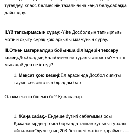
түгелдеу, класс бөлмесінің тазалығына көңіл бөлу,сабаққа
дайындау.
II.Үй тапсырмасын сұрау:
-Үйге Досболдың тапқырлығы
мәтінін оқыту сұрақ қою арқылы мазмұнын сұрау.
III.Өткен материалдар бойынша білімдерін тексеру
кезеңі:
Досболдың Балабимен не туралы айтысты?Ел іші
мынадай деп не істеді?
Мақсат қою кезеңі:
Ел арасында Досбол сияқты
тауып сөз айтатын бір адам бар
Ол кім екенін білеміз бе?-Қожанасыр.
Жаңа сабақ.-
Ендеше бүгінгі сабағымыз осы
Қожанасырдың тойға барғанда тапқан қулығы туралы
айтылмақОқулықтың 208-бетіндегі мәтінге қараймыз.
—