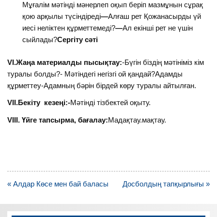
Мұғалім мәтінді мәнерлеп оқып беріп мазмұнын сұрақ
қою арқылы түсіндіреді
—
Алғаш рет Қожанасырды үй
иесі неліктен құрметтемеді?
—
Ал екінші рет не үшін
сыйлады?
Сергіту сәті
VI.Жаңа материалды пысықтау:
-Бүгін біздің мәтініміз кім
туралы болды?- Мәтіндегі негізгі ой қандай?Адамды
құрметтеу-Адамның бәрін бірдей көру туралы айтылған.
VII.Бекіту кезеңі:-
Мәтінді тізбектей оқыту.
VIII. Үйге тапсырма, бағалау:
Мадақтау.мақтау.
Навигация
« Алдар Көсе мен бай баласы
Досболдың тапқырлығы »
по
записям