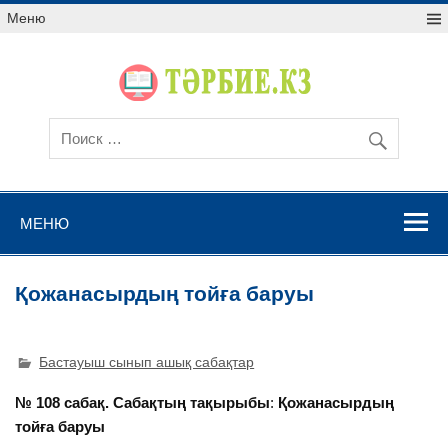
Меню
МЕНЮ
Қожанасырдың тойға баруы
Бастауыш сынып ашық сабақтар
№ 108 сабақ.
Сабақтың тақырыбы
:
Қожанасырдың
тойға баруы