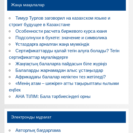
Жаңа мақалалар
Тимур Турлов заговорил на казахском языке и
строит будущее в Казахстане
Особенности расчета биржевого курса юаня
Подсолнухи в букете: значение и символика
Ұстаздарға арналған жаңа мүмкіндік
Сертификаттарды қалай тегін алуға болады? Тегін
сертификаттар мұғалімдерге
Жаңғақтың балаларға пайдасын біле жүріңіз
Балаларды жарнамадан алыс ұстаңыздар
Африкадағы балалар неліктен тез жетіледі?
«Менің атам – шежіре» атты тақырыптағы ғылыми
еңбек
АНА ТІЛІМ: Бала тәрбиесіндегі орны
Электронды мұрағат
Авторлық бағдарлама