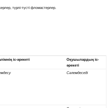
керлер, түрлі-түсті фломастерлер.
лімнің іс-әрекеті
Оқушылардың іс-
әрекеті
емдесу
Сәлемдеседі