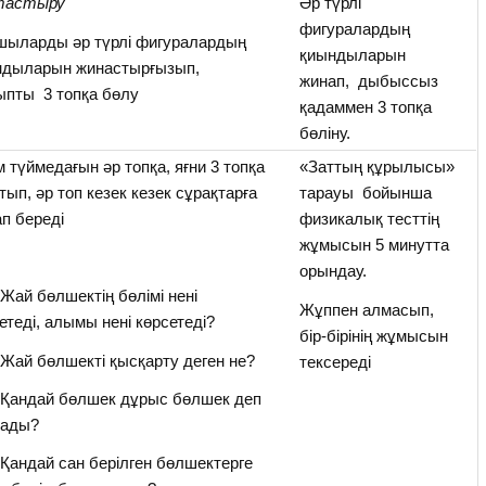
тастыру
Әр түрлі
фигуралардың
шыларды әр түрлі фигуралардың
қиындыларын
ндыларын жинастырғызып,
жинап, дыбыссыз
ыпты 3 топқа бөлу
қадаммен 3 топқа
бөліну.
 түймедағын әр топқа, яғни 3 топқа
«Заттың құрылысы»
тып, әр топ кезек кезек сұрақтарға
тарауы бойынша
п береді
физикалық тесттің
жұмысын 5 минутта
орындау.
ай бөлшектің бөлімі нені
Жұппен алмасып,
етеді, алымы нені көрсетеді?
бір-бірінің жұмысын
ай бөлшекті қысқарту деген не?
тексереді
Қандай бөлшек дұрыс бөлшек деп
лады?
андай сан берілген бөлшектерге