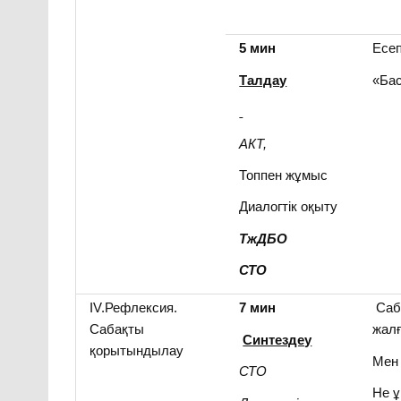
5 мин
Есе
Талдау
«Ба
АКТ,
Топпен жұмыс
Диалогтік оқыту
ТжДБО
СТО
IV.Рефлексия.
7 мин
Саб
Сабақты
жал
Синтездеу
қорытындылау
Мен 
СТО
Не 