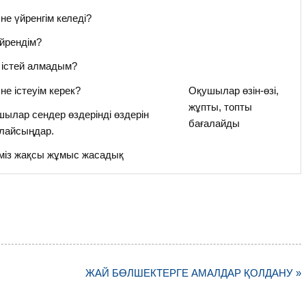
не үйренгім келеді?
йрендім?
 істей алмадым?
не істеуім керек?
Оқушылар өзін-өзі,
жұпты, топты
ылар сендер өздерінді өздерін
бағалайды
алайсыңдар.
міз жақсы жұмыс жасадық
ЖАЙ БӨЛШЕКТЕРГЕ АМАЛДАР ҚОЛДАНУ »