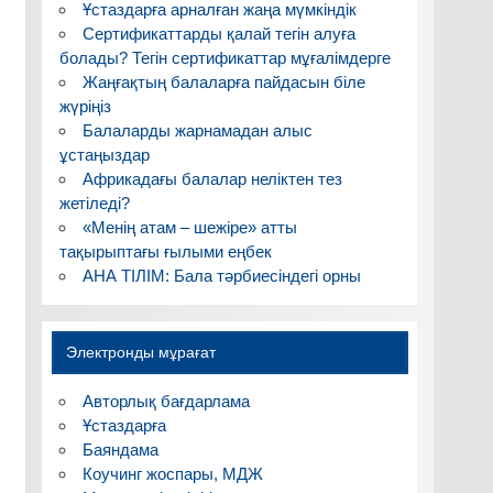
Ұстаздарға арналған жаңа мүмкіндік
Сертификаттарды қалай тегін алуға
болады? Тегін сертификаттар мұғалімдерге
Жаңғақтың балаларға пайдасын біле
жүріңіз
Балаларды жарнамадан алыс
ұстаңыздар
Африкадағы балалар неліктен тез
жетіледі?
«Менің атам – шежіре» атты
тақырыптағы ғылыми еңбек
АНА ТІЛІМ: Бала тәрбиесіндегі орны
Электронды мұрағат
Авторлық бағдарлама
Ұстаздарға
Баяндама
Коучинг жоспары, МДЖ