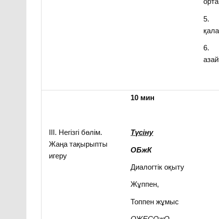
орта
5. Б
қал
6. Б
азай
10 мин
ІІІ. Негізгі бөлім.
Түсіну
Жаңа тақырыпты
ОБжК
игеру
Диалогтік оқыту
Жұппен,
Топпен жұмыс
ОЖЕСОжО