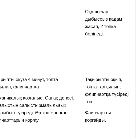
Оқушылар
дыбыссыз қадам
жасап, 2 топқа
бөлінеді.
рыпты оқуға 4 минут, топта
Тақырыпты оқып,
ылап, флипчартқа
топта талқылып,
флипчартқа түсіреді
аникалық қозғалыс. Санақ денесі.
топ
ғалыстың салыстырмалылығы»
рыбын түсіреді. Әр топ жасаған
Флипчартты
чарттарын қорғау
қорғайды.