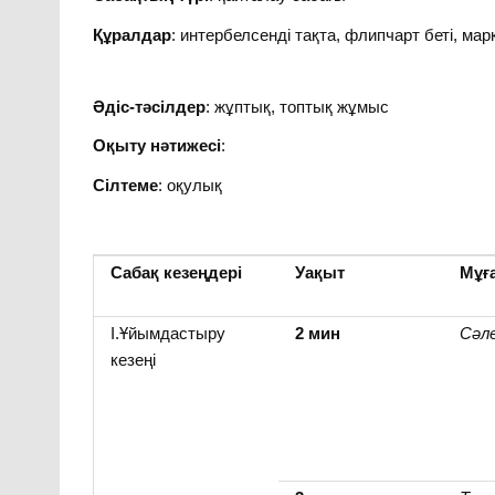
Құралдар
: интербелсенді тақта, флипчарт беті, мар
Әдіс-тәсілдер
: жұптық, топтық жұмыс
Оқыту нәтижесі
:
Сілтеме
: оқулық
Сабақ кезеңдері
Уақыт
Мұға
І.Ұйымдастыру
2
мин
Сәл
кезеңі