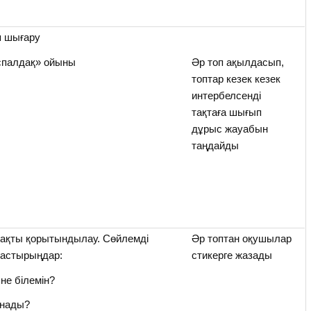
п шығару
спалдақ» ойыны
Әр топ ақылдасып,
топтар кезек кезек
интербелсенді
тақтаға шығып
дұрыс жауабын
таңдайды
ақты қорытындылау. Сөйлемді
Әр топтан оқушылар
ғастырыңдар:
стикерге жазады
не білемін?
ұнады?