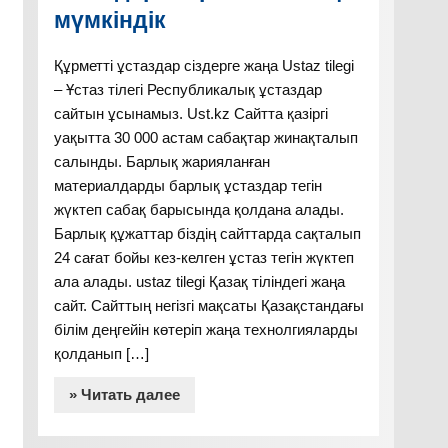
мүмкіндік
Құрметті ұстаздар сіздерге жаңа Ustaz tilegi
– Ұстаз тілегі Республикалық ұстаздар
сайтын ұсынамыз. Ust.kz Сайтта қазіргі
уақытта 30 000 астам сабақтар жинақталып
салынды. Барлық жарияланған
материалдарды барлық ұстаздар тегін
жүктеп сабақ барысында қолдана алады.
Барлық құжаттар біздің сайттарда сақталып
24 сағат бойы кез-келген ұстаз тегін жүктеп
ала алады. ustaz tilegi Қазақ тіліндегі жаңа
сайт. Сайттың негізгі мақсаты Қазақстандағы
білім деңгейін көтеріп жаңа технолгияларды
қолданып […]
» Читать далее