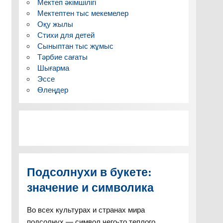
Мектеп әкімшілігі
Мектептен тыс мекемелер
Оқу жылы
Стихи для детей
Сыныптан тыс жұмыс
Тәрбие сағаты
Шығарма
Эссе
Өлеңдер
Подсолнухи в букете:
значение и символика
Во всех культурах и странах мира
подсолнух — символ чего-то теплого,