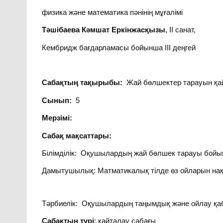
физика және математика пәнінің мұғалімі
Тәшібаева Кәмшат Еркінжасқызы
, II санат,
Кембридж бағдарламасы бойынша III деңгей
Сабақтың тақырыбы:
Жай бөлшектер тарауын қа
Сынып:
5
Мерзімі:
Сабақ мақсаттары:
Білімділік: Оқушылардың жай бөлшек тарауы бойын
Дамытушылық: Матматикалық тілде өз ойларын нақт
Тәрбиелік: Оқушылардың таңымдық және ойлау қаб
Сабақтың түрі
: қайталау сабағы