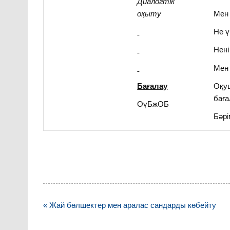
Диалогтік
оқыту
Мен 
Не ү
Нені
Мен 
Бағалау
Оқуш
бағ
ОүБжОБ
Бәрі
Навигация
« Жай бөлшектер мен аралас сандарды көбейту
по
записям