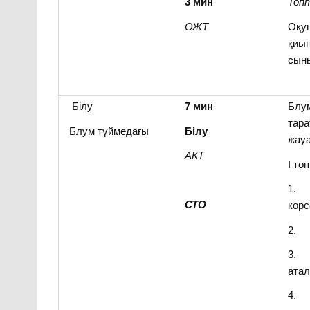
3 мин
Топ
ОЖТ
Оқу
қиы
сын
Білу
7
мин
Блум
тара
Блум түймедағы
Білу
жауа
АКТ
Ӏ топ
1. Ж
СТО
көрс
2. Ж
3. 
ата
4. Қ