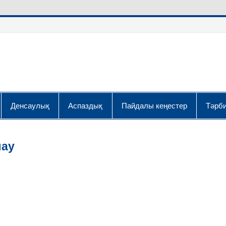
Денсаулық
Аспаздық
Пайдалы кеңестер
Тәрби
лау