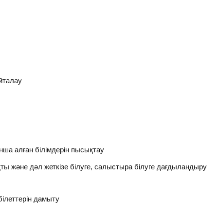
йталау
ша алған білімдерін пысықтау
ы және дәл жеткізе білуге, салыстыра білуге дағдыландыру
ілеттерін дамыту