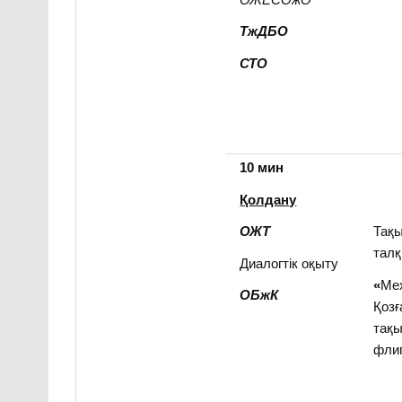
ТжДБО
СТО
10 мин
Қолдану
ОЖТ
Тақы
талқ
Диалогтік оқыту
«
Мех
ОБжК
Қоз
тақы
флип