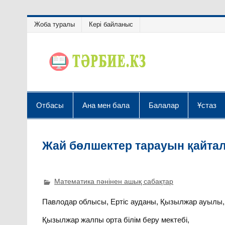
Жоба туралы
Кері байланыс
Отбасы
Ана мен бала
Балалар
Ұстаз
Жай бөлшектер тарауын қайта
Математика пәнінен ашық сабақтар
Павлодар облысы, Ертіс ауданы, Қызылжар ауылы,
Қызылжар жалпы орта білім беру мектебі,