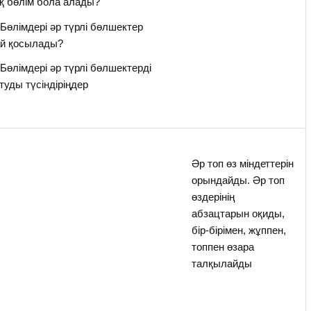
қ бөлім бола алады?
өлімдері әр түрлі бөлшектер
ай қосылады?
өлімдері әр түрлі бөлшектерді
туды түсіндіріңдер
Әр топ өз міндеттерін
орындайды. Әр топ
өздерінің
абзацтарын оқиды,
бір-бірімен, жұппен,
топпен өзара
талқылайды