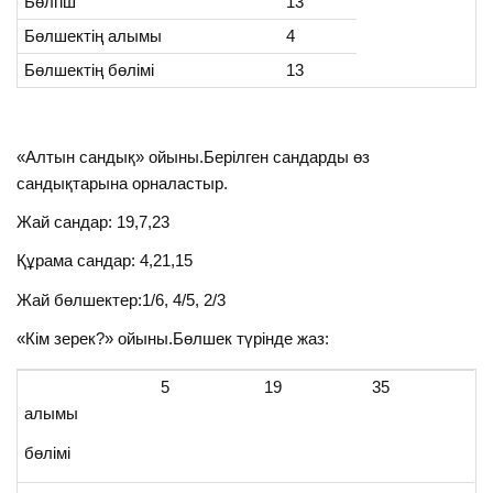
Бөлгіш
13
Бөлшектің алымы
4
Бөлшектің бөлімі
13
«Алтын сандық» ойыны.Берілген сандарды өз
сандықтарына орналастыр.
Жай сандар: 19,7,23
Құрама сандар: 4,21,15
Жай бөлшектер:1/6, 4/5, 2/3
«Кім зерек?» ойыны.Бөлшек түрінде жаз:
5
19
35
алымы
бөлімі