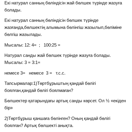
Екі натурал санның бөліндісін жай бөлшек түрінде жазуға
болады.
Екі натурал санның бөліндісін бөлшек түрінде
жазғанда,бөлшектің алымына бөлінгіш жазылып,бөліміне
бөлгіш жазылады.
Мысалы: 12: 4= ; 100:25 =
Натурал санды жай бөлшек түрінде жазуға болады.
Мысалы: 3 = 3:1=
немесе 3= немесе 3 = т.с.с.
Тапсырмалар:1)Төртбұрыштың қандай бөлігі
боялған,қандай бөлігі боялмаған?
Бөлшектер қатарындағы артық санды көрсет. Ол ½ «екіден
бір»
2)Төртбұрыш қаншаға бөлінген? Оның қандай бөлігі
боялған? Артық бөлшекті анықта.