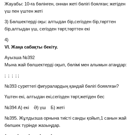
Жауабы: 10-ға бөлінген, оннан жеті бөлігі боялған; жетіден
үш пен үштен жеті
3) Бөлшектерді оқы: алтыдан бір,сегізден бір,төрттен
бір,алтыдан үш, сегізден төрт,төрттен екі
4)
VІ. Жаңа сабақты бекіту.
Ауызша №392
Мына жай бөлшектерді оқып, бөлімі мен алымын атаңдар:
; ; ; ; ;
№393 суреттегі фигуралардың қандай бөлігі бояялған?
Үштен екі, алтыдан екі,сегізден төрт,жетіден бес
№394 А) екі Ә) үш Б) жеті
№395. Жұлдызша орнына тиісті санды қойып,1 санын жай
бөлшек түрінде жазыңдар.