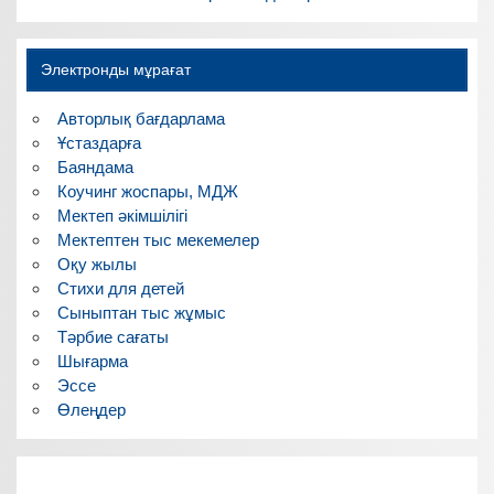
Электронды мұрағат
Авторлық бағдарлама
Ұстаздарға
Баяндама
Коучинг жоспары, МДЖ
Мектеп әкімшілігі
Мектептен тыс мекемелер
Оқу жылы
Стихи для детей
Сыныптан тыс жұмыс
Тәрбие сағаты
Шығарма
Эссе
Өлеңдер