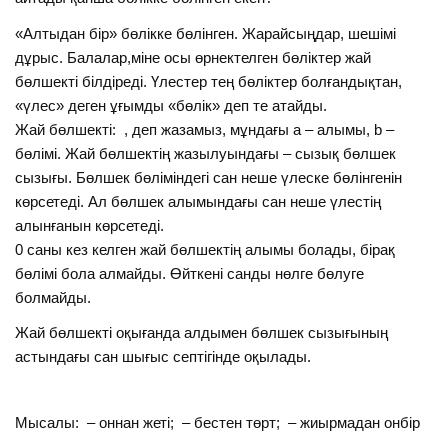
«Алтыдан бір» бөлікке бөлінген. Жарайсыңдар, шешімі
дұрыс. Балалар,міне осы өрнектелген бөліктер жай
бөлшекті білдіреді. Үлестер тең бөліктер болғандықтан,
«үлес» деген ұғымды «бөлік» деп те атайды.
Жай бөлшекті: , деп жазамыз, мұндағы а – алымы, b –
бөлімі. Жай бөлшектің жазылуындағы – сызық бөлшек
сызығы. Бөлшек бөліміндегі сан неше үлеске бөлінгенін
көрсетеді. Ал бөлшек алымындағы сан неше үлестің
алынғанын көрсетеді.
0 саны кез келген жай бөлшектің алымы болады, бірақ
бөлімі бола алмайды. Өйткені санды нөлге бөлуге
болмайды.
Жай бөлшекті оқығанда алдымен бөлшек сызығының
астындағы сан шығыс септігінде оқылады.
Мысалы: – оннан жеті; – бестен төрт; – жиырмадан онбір