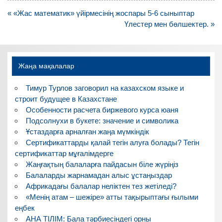
Навигация
« «Жас математик» үйірмесінің жоспары 5-6 сыныптар
по
Үлестер мен бөлшектер. »
записям
Жаңа мақалалар
Тимур Турлов заговорил на казахском языке и
строит будущее в Казахстане
Особенности расчета биржевого курса юаня
Подсолнухи в букете: значение и символика
Ұстаздарға арналған жаңа мүмкіндік
Сертификаттарды қалай тегін алуға болады? Тегін
сертификаттар мұғалімдерге
Жаңғақтың балаларға пайдасын біле жүріңіз
Балаларды жарнамадан алыс ұстаңыздар
Африкадағы балалар неліктен тез жетіледі?
«Менің атам – шежіре» атты тақырыптағы ғылыми
еңбек
АНА ТІЛІМ: Бала тәрбиесіндегі орны