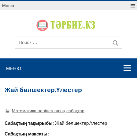
Меню
МЕНЮ
Жай бөлшектер.Үлестер
Математика пәнінен ашық сабақтар
Сабақтың тақырыбы
: Жай бөлшектер.Үлестер
Сабақтың мақсаты: