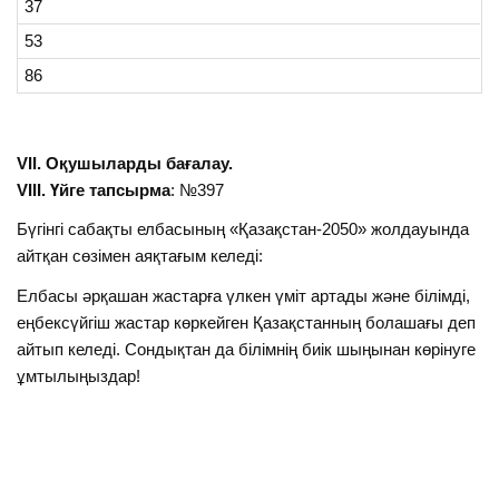
37
53
86
VІІ. Оқушыларды бағалау.
VІІI. Үйге тапсырма
: №397
Бүгінгі сабақты елбасының «Қазақстан-2050» жолдауында
айтқан сөзімен аяқтағым келеді:
Елбасы әрқашан жастарға үлкен үміт артады және білімді,
еңбексүйгіш жастар көркейген Қазақстанның болашағы деп
айтып келеді. Сондықтан да білімнің биік шыңынан көрінуге
ұмтылыңыздар!