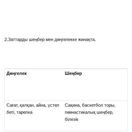
2.Заттарды шеңбер мен дөңгелекке жинақта.
Дөңгелек
Шеңбер
Сағат, қалқан, айна, үстел
Сақина, баскетбол торы,
беті, тарелка
гимнастикалық шеңбер,
білезік