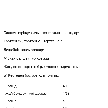
Бөлшек түрінде жазып және оқып шығыңдар:
Төрттен екі, төрттен үш,төрттен бір
Деңгейлік тапсырмалар:
А) Жай бөлшек түрінде жаз:
Жетіден екі,төрттен бір, жүзден жиырма тоғыз
Б) Кестедегі бос орынды толтыр:
Бөлінді
4:13
Жай бөлшек түрінде жаз
4/13
Бөлінгіш
4