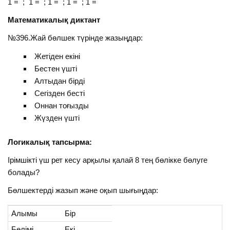
1 = ; 1 = ; 1 = ; 1 = ; 1 =
Математикалық диктант
№396.Жай бөлшек түрінде жазыңдар:
Жетіден екіні
Бестен үшті
Алтыдан бірді
Сегізден бесті
Оннан тоғызды
Жүзден үшті
Логикалық тапсырма:
Ірімшікті үш рет кесу арқылы қалай 8 тең бөлікке бөлуге
болады?
Бөлшектерді жазып және оқып шығыңдар:
Алымы
Бір
Бөлімі
Екі