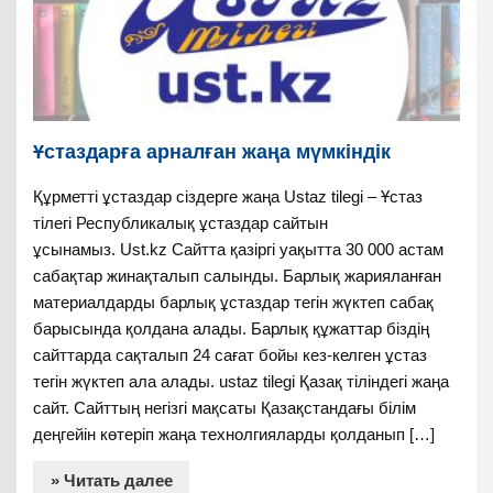
Ұстаздарға арналған жаңа мүмкіндік
Құрметті ұстаздар сіздерге жаңа Ustaz tilegi – Ұстаз
тілегі Республикалық ұстаздар сайтын
ұсынамыз. Ust.kz Сайтта қазіргі уақытта 30 000 астам
сабақтар жинақталып салынды. Барлық жарияланған
материалдарды барлық ұстаздар тегін жүктеп сабақ
барысында қолдана алады. Барлық құжаттар біздің
сайттарда сақталып 24 сағат бойы кез-келген ұстаз
тегін жүктеп ала алады. ustaz tilegi Қазақ тіліндегі жаңа
сайт. Сайттың негізгі мақсаты Қазақстандағы білім
деңгейін көтеріп жаңа технолгияларды қолданып […]
» Читать далее