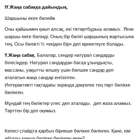
ІҮ.Жаңа сабаққа дайындық.
Шаршыны екіге бөлейік
Оны қайшымен қиып алсақ, екі тіктөртбұрыш аламыз. Яғни
шаршы екіге бөлінді. Оның бір бөлігі шаршының жартысына
тең. Осы бөлікті ½ «екіден бір» деп өрнектеуге болады.
Ү.Жаңа сабақ
. Балалар, сендер натурал сандарды
білесіңдер. Натурал сандардан басқа ұзындықты,
массаны, уақытты өлшеу үшін бөлшек сандар деп
аталатын жаңа сандар енгізілген.
Интерактивті тақтадағы экранда дөңгелек тең төрт бөлікке
бөлінген.
Мұндай тең бөліктер үлес деп аталады. деп жаза аламыз.
Төрттен бір деп оқимыз.
Келесі слайдта қарбыз бірнеше бөлікке бөлінген. Қане, кім
айтады қанша бөлікке бөлінген екен?