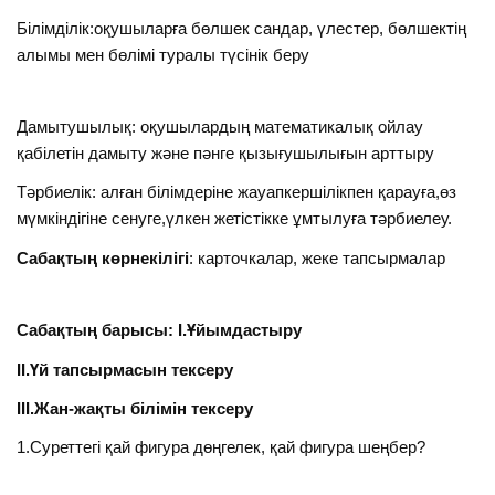
Білімділік:оқушыларға бөлшек сандар, үлестер, бөлшектің
алымы мен бөлімі туралы түсінік беру
Дамытушылық: оқушылардың математикалық ойлау
қабілетін дамыту және пәнге қызығушылығын арттыру
Тәрбиелік: алған білімдеріне жауапкершілікпен қарауға,өз
мүмкіндігіне сенуге,үлкен жетістікке ұмтылуға тәрбиелеу.
Сабақтың көрнекілігі
: карточкалар, жеке тапсырмалар
Сабақтың барысы: І.Ұйымдастыру
ІІ.Үй тапсырмасын тексеру
ІІІ.Жан-жақты білімін тексеру
1.Суреттегі қай фигура дөңгелек, қай фигура шеңбер?