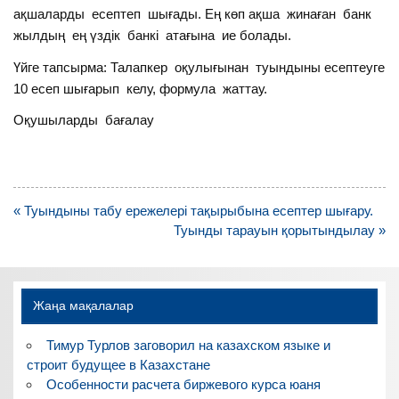
ақшаларды есептеп шығады. Ең көп ақша жинаған банк
жылдың ең үздік банкі атағына ие болады.
Үйге тапсырма: Талапкер оқулығынан туындыны есептеуге
10 есеп шығарып келу, формула жаттау.
Оқушыларды бағалау
Навигация
« Туындыны табу ережелері тақырыбына есептер шығару.
по
Туынды тарауын қорытындылау »
записям
Жаңа мақалалар
Тимур Турлов заговорил на казахском языке и
строит будущее в Казахстане
Особенности расчета биржевого курса юаня