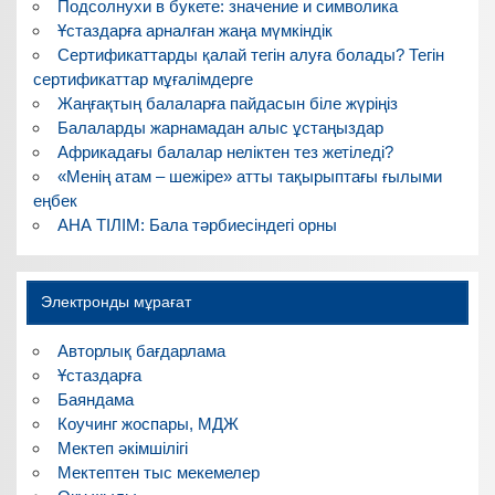
Подсолнухи в букете: значение и символика
Ұстаздарға арналған жаңа мүмкіндік
Сертификаттарды қалай тегін алуға болады? Тегін
сертификаттар мұғалімдерге
Жаңғақтың балаларға пайдасын біле жүріңіз
Балаларды жарнамадан алыс ұстаңыздар
Африкадағы балалар неліктен тез жетіледі?
«Менің атам – шежіре» атты тақырыптағы ғылыми
еңбек
АНА ТІЛІМ: Бала тәрбиесіндегі орны
Электронды мұрағат
Авторлық бағдарлама
Ұстаздарға
Баяндама
Коучинг жоспары, МДЖ
Мектеп әкімшілігі
Мектептен тыс мекемелер