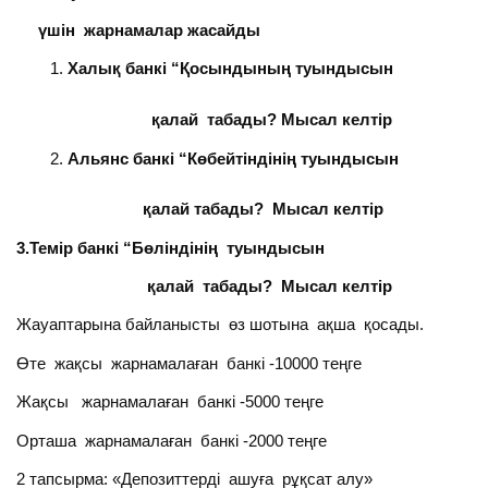
үшін жарнамалар жасайды
Халық банкі “Қосындының туындысын
қалай табады? Мысал келтір
Альянс банкі “Көбейтіндінің туындысын
қалай табады? Мысал келтір
3.Темір банкі “Бөліндінің туындысын
қалай табады? Мысал келтір
Жауаптарына байланысты өз шотына ақша қосады.
Өте жақсы жарнамалаған банкі -10000 теңге
Жақсы жарнамалаған банкі -5000 теңге
Орташа жарнамалаған банкі -2000 теңге
2 тапсырма: «Депозиттерді ашуға рұқсат алу»