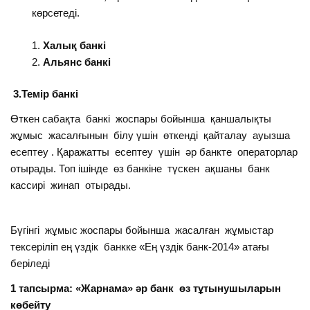
көрсетеді.
Халық банкі
Альянс банкі
3.Темір банкі
Өткен сабақта банкі жоспары бойынша қаншалықты
жұмыс жасалғынын білу үшін өткенді қайталау ауызша
есептеу . Қаражатты есептеу үшін әр банкте операторлар
отырады. Топ ішінде өз банкіне түскен ақшаны банк
кассирі жинап отырады.
Бүгінгі жұмыс жоспары бойынша жасалған жұмыстар
тексеріліп ең үздік банкке «Ең үздік банк-2014» атағы
беріледі
1 тапсырма: «Жарнама» әр банк өз тұтынушыларын
көбейту