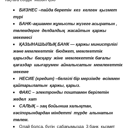
БИЗНЕС –пайда беретін кез келген қызмет
түрі
БАНК–ақшамен жұмысты жүзеге асыратын ,
төлемдерге делдалдық жасайтын қаржы
мекемесі
ҚАЗЫНАШЫЛЫҚ БАНК — қаржы министрлігі
және мемлекеттік бюджет, мемлкеттік
қарызды басқару жіне мемлекеттік бағалы
қағаздар шығарумен айналысатын мемлекеттік
мекеме
НЕСИЕ (кредит) –белгілі бір мерзімде өсіммен
қайтарылатын қаржы, қарыз.
ФАКС – электронды поштамен берілетін
жедел хат
САЛЫҚ – заң бойынша халықтан,
кәсіпорындардан міндетті түрде алынатын
төлем.
Олай болса, бүгін сабағымызда 3 банк қызмет