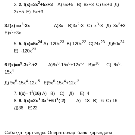
2
2
.
f
(х)=3
х
+5х+3
А) 6х+5 В) 8х+3 С) 6х+3 Д)
3х+5 Е) 5х+3
3
2
3
2
3
.
f
(
x
) =
х
-3х
А)3х В)3х
-3 С) х
-3 Д) 3х
+3
3
Е)х
+3х
24
23
22
23
24
5
.
f
(х)=5х
А) 120х
В) 120х
С)24х
Д)50х
23
Е) -120х
9
5
8
6
-5
10
8
6
.
f
(х)=х
-3х
-+2
А)9х
-15х
+12х
В)х
— С) 9х
-
4
15х
—
8
4
-5
6
4
-3
Д) 9х
-15х
-12х
Е)9х
-15х
+12х
1
f
(х)=
f
(16)
А) В) С) Д) Е) 4
3
2
1
8
.
f
(х)=2х
-3х
+6
f
(-2)
А) -18 В) 6 С)-16
Д)36 Е)22
Сабаққа қортынды: Операторлар банк қорындағы