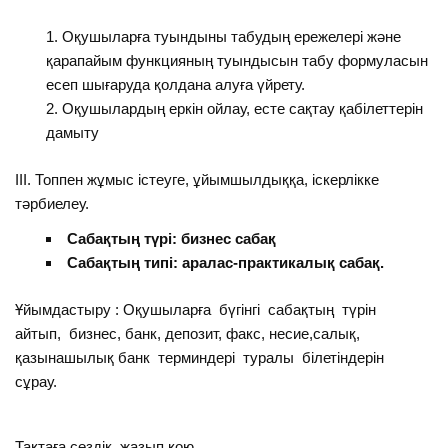
Оқушыларға туындыны табудың ережелері және
қарапайым функцияның туындысын табу формуласын
есеп шығаруда қолдана алуға үйрету.
Оқушылардың еркін ойлау, есте сақтау қабілеттерін
дамыту
III. Топпен жұмыс істеуге, ұйымшылдыққа, іскерлікке
тәрбиелеу.
Сабақтың түрі: бизнес сабақ
Сабақтың типі: аралас-практикалық сабақ.
Ұйымдастыру : Оқушыларға бүгінгі сабақтың түрін
айтып, бизнес, банк, депозит, факс, несие,салық,
қазынашылық банк терминдері туралы білетіндерін
сұрау.
Тақтаға сөздік жазып қою