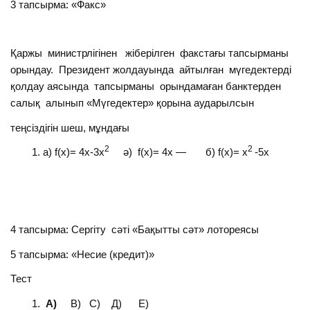
3 тапсырма: «Факс»
Қаржы министрлігінен жіберілген факстағы тапсырманы
орындау. Президент жолдауында айтылған мүгедектерді
қолдау аясында тапсырманы орындамаған банктерден
салық алынып «Мүгедектер» қорына аударылсын
теңсіздігін шеш, мұндағы
2
2
a) f(x)= 4х-3x
ә) f(x)= 4х — б) f(x)= x
-5х
4 тапсырма: Сергіту сәті «Бақытты сәт» лотореясы
5 тапсырма: «Несие (кредит)»
Тест
А)
В) С) Д) Е)