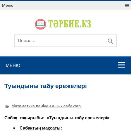
Меню
МЕНЮ
Туындыны табу ережелері
Математика пәнінен ашық сабақтар
Сабақ тақырыбы: «Туындыны табу ережелері»
Сабақтың мақсаты: