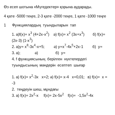
Өз есеп шотына «Мүгедектер» қорына аударады.
4 қате -5000 теңге, 2-3 қате -2000 теңге, 1 қате -1000 теңге
1 Функциялардың туындыларын тап
3
2
2
3
а)f(x)= x
(4+2x-x
) ә) f(x)= x
(3x+x
) б) f(x)=
3
(2x-3) (1-x
)
8
4
7
5
а)y= x
-3x
-x+5; ә) y=x
-4x
+2x-1 б) y=
а); ә) б) y=
f функциясының берілген нүктелердегі
туындысының мәндерін есептеп шығар
2
a) f(x)= x
-3x x=2; ә) f(x)= x-4 x=0,01; в) f(x)= x =
-3
теңдеуін шеш, мұндағы
2
2
2
a) f(x)= 2x
-x f(x)= 2x-5x
f(x)= -1,5x
-4x