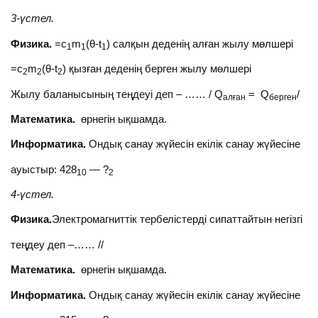
3-үстел.
Физика.
=c
m
(θ-t
) салқын деденің алған жылу мөлшері
1
1
1
=c
m
(θ-t
) қызған деденің берген жылу мөлшері
2
2
2
Жылу баланысының теңдеуі деп – …… / Q
= Q
/
алған
берген
Математика.
өрнегін ықшамда.
Информатика.
Ондық санау жүйесін екілік санау жүйесіне
ауыстыр: 428
— ?
10
2
4-үстел.
Физика.
Электромагниттік тербелістерді сипаттайтын негізгі
теңдеу деп –…… //
Математика.
өрнегін ықшамда.
Информатика.
Ондық санау жүйесін екілік санау жүйесіне