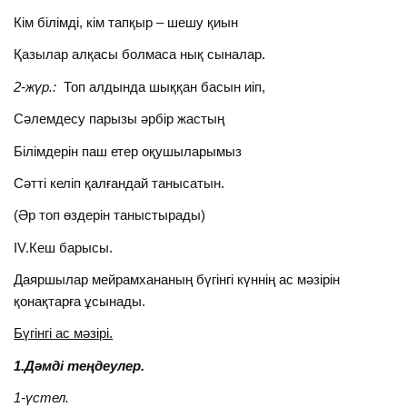
Кім білімді, кім тапқыр – шешу қиын
Қазылар алқасы болмаса нық сыналар.
2-жүр.:
Топ алдында шыққан басын иіп,
Сәлемдесу парызы әрбір жастың
Білімдерін паш етер оқушыларымыз
Сәтті келіп қалғандай танысатын.
(Әр топ өздерін таныстырады)
IV.Кеш барысы.
Даяршылар мейрамхананың бүгінгі күннің ас мәзірін
қонақтарға ұсынады.
Бүгінгі ас мәзірі.
1.Дәмді теңдеулер.
1-үстел.