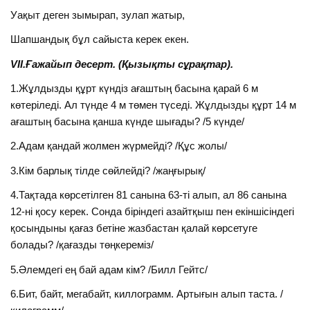
Уақыт деген зымырап, зулап жатыр,
Шапшандық бұл сайыста керек екен.
VII.Ғажайып десерт. (Қызықты сұрақтар).
1.Жұлдызды құрт күндіз ағаштың басына қарай 6 м
көтеріледі. Ал түнде 4 м төмен түседі. Жұлдызды құрт 14 м
ағаштың басына қанша күнде шығады? /5 күнде/
2.Адам қандай жолмен жүрмейді? /Құс жолы/
3.Кім барлық тілде сөйлейді? /жаңғырық/
4.Тақтада көрсетілген 81 санына 63-ті алып, ал 86 санына
12-ні қосу керек. Сонда біріндегі азайтқыш пен екіншісіндегі
қосындыны қағаз бетіне жазбастан қалай көрсетуге
болады? /қағазды төңкереміз/
5.Әлемдегі ең бай адам кім? /Билл Гейтс/
6.Бит, байт, мегабайт, киллограмм. Артығын алып таста. /