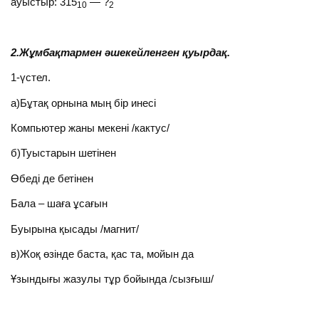
ауыстыр: 315
— ?
10
2
2.Жұмбақтармен әшекейленген қуырдақ.
1-үстел.
а)Бұтақ орнына мың бір инесі
Компьютер жаны мекені /кактус/
б)Туыстарын шетінен
Өбеді де бетінен
Бала – шаға ұсағын
Буырына қысады /магнит/
в)Жоқ өзінде баста, қас та, мойын да
Ұзындығы жазулы тұр бойында /сызғыш/