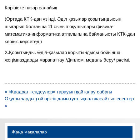
Көрініске назар салайық
(Ортада КТК-дан үзінді. Әділ қазылар қорытындысын
шығарып болғанша 11 сынып оқушылары физика-
математика-информатика атпалығына байланысты КТК-дан
көрініс көрсетеді)
Х.Қорытынды. Әділ-қазылар қорытындысы бойынша
жеңімпаздарды марапаттау /Диплом, медаль беру/ рәсімі.
Навигация
« «Квадрат теңдеулер» тарауын қайталау сабағы
по
Оқушылардың ой өрiсiн дамытуға ықпал жасайтын есептер
записям
»
Жаңа мақалалар