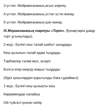
2-үстел. Мейрамхананың асын әзірлеу.
4-үстел. Мейрамхананың үстел үстін жинау.
5-үстел. Мейрамхананың ішін жинау.
ІХ.Мерамхананың тартуы «Торт».
(Қонақтарға дәмді
торт ұсынылады).
2-жүр.: Бүгінгі кеш талай шабыт шыңдады
Кеш қызығын талай адам тыңдады
Тәрбиелер тәлімі мол, әсерлі
Болса егер көңілді жақын тыңдады
(Әділ қазылардан қорытынды баға сұраймыз)
1-жүр.:
Бүгінгі кеш қызықты кеш
Көрермендер халайық
Ой-түйсікті қозғап небір