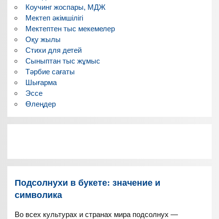
Коучинг жоспары, МДЖ
Мектеп әкімшілігі
Мектептен тыс мекемелер
Оқу жылы
Стихи для детей
Сыныптан тыс жұмыс
Тәрбие сағаты
Шығарма
Эссе
Өлеңдер
Подсолнухи в букете: значение и
символика
Во всех культурах и странах мира подсолнух —