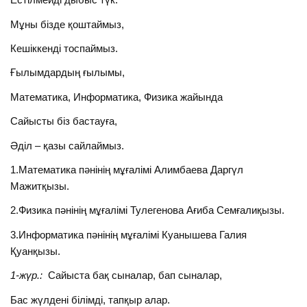
Мұны бізде қоштаймыз,
Кешіккенді тоспаймыз.
Ғылымдардың ғылымы,
Математика, Информатика, Физика жайында
Сайысты біз бастауға,
Әділ – қазы сайлаймыз.
1.Математика пәнінің мұғалімі Алимбаева Даргүл
Мажитқызы.
2.Физика пәнінің мұғалімі Тулегенова Ағиба Семғалиқызы.
3.Информатика пәнінің мұғалімі Куанышева Галия
Қуанқызы.
1-жүр.:
Сайыста бақ сыналар, бап сыналар,
Бас жүлдені білімді, тапқыр алар.