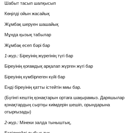
Шабыт тасып шалқысып
Көңілді ойын жасайық
Жұмбақ шеруен шашайық
Мұнда қызық табылар
Жұмбақ есеп бәрі бар
1-жүр.:
Біреуінің жүрегінің түгі бар
Біреуінің қоғамдық арқалап жүрген жүгі бар
Біреуінің күмбірлеген күйі бар
Енді біреуінің қатты істейтін миы бар.
(Бүгінгі кештің қонақтарын ортаға шақырамыз. Даряшылар
қонақтардың сыртқы киімдерін шешіп, орындарына
отырғызады)
2-жүр.:
Мінеки залда тыныштық,
Естілмейді дыбыс түк.