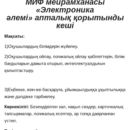
МИФ мейрамханасы
«Электроника
әлемі»
апталық қорытынды
кеші
Мақсаты:
1)Оқушылардың білімдерін жүйелеу.
2)Оқушылардың ойлау, логикалық ойлау қабілеттерін, білім
бағдыларын дамыта отырып, интеллектуалдығын
қалыптастыру.
3)Еңбекке, өзін-өзі басқаруға, ұйымшылдыққа ұқыптылыққа
және дәлдікке тәрбиелеу.
Көрнекілігі:
Безендірілген зал, нақыл сөздер, карточкалық
тапсырмалар, логикалық есептер, әр топқа даярланған
үстел.