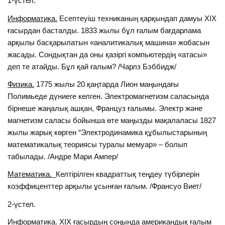
1-үстел.
Информатика.
Есептеуіш техниканың қарқындап дамуы ХІХ
ғасырдан басталды. 1833 жылы бұл ғалым бағдарлама
арқылы басқарылатын «аналитикалық машина» жобасын
жасады. Сондықтан да оны қазіргі компьютердің «атасы»
деп те атайды. Бұл қай ғалым? /Чарлз Бэббидж/
Физика.
1775 жылы 20 қаңтарда Лион маңындағы
Полимьеде дүниеге келген. Электромагнетизм саласында
бiрнеше жаңалық ашқан, Француз ғалымы. Электр және
магнетизм саласы бойынша өте маңызды мақалаласы 1827
жылы жарық көрген “Электродинамика құбылыстарының
математикалық теориясы туралы мемуар» – болып
табылады. /Андре Мари Ампер/
Математика.
Келтірілген квадраттық теңдеу түбірлерін
коэффиценттер арқылы ұсынған ғалым. /Франсуо Виет/
2-үстел.
Информатика.
ХІХ ғасырдың соңында американдық ғалым