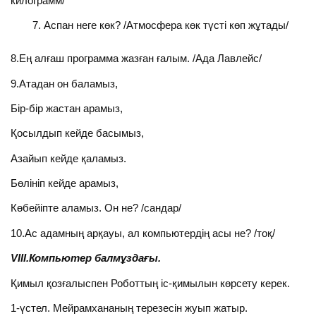
килограмм/
Аспан неге көк? /Атмосфера көк түсті көп жұтады/
8.Ең алғаш программа жазған ғалым. /Ада Лавлейс/
9.Атадан он баламыз,
Бір-бір жастан арамыз,
Қосылдып кейде басымыз,
Азайып кейде қаламыз.
Бөлініп кейде арамыз,
Көбейіпте аламыз. Он не? /сандар/
10.Ас адамның арқауы, ал компьютердің асы не? /тоқ/
VIII.Компьютер балмұздағы.
Қимыл қозғалыспен Роботтың іс-қимылын көрсету керек.
1-үстел. Мейрамхананың терезесін жуып жатыр.