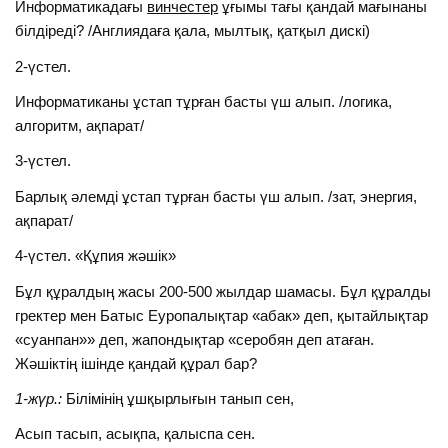
Информатикадағы
винчестер
ұғымы тағы қандай мағынаны
білдіреді? /Англиядаға қала, мылтық, қатқыл дискі)
2-үстел.
Информатиканы ұстап тұрған басты үш алып. /логика,
алгоритм, ақпарат/
3-үстел.
Барлық әлемді ұстап тұрған басты үш алып. /зат, энергия,
ақпарат/
4-үстел. «Құпия жәшік»
Бұл құралдың жасы 200-500 жылдар шамасы. Бұл құралды
гректер мен Батыс Еуропалықтар «абак» деп, қытайлықтар
«суанпан»» деп, жапондықтар «серобян деп атаған.
Жәшіктің ішінде қандай құрал бар?
1-жүр.:
Білімінің ұшқырлығын танып сен,
Асып тасып, асықпа, қалыспа сен.