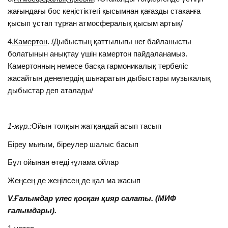
жағындағы бос кеңістіктегі қысымнан қағазды стаканға
қысып ұстап тұрған атмосфералық қысым артық/
4
.Камертон
. /Дыбыстың қаттылығы нег байланысты
болатынын анықтау үшін камертон пайдаланамыз.
Камертонның немесе басқа гармоникалық тербеліс
жасайтын денелердің шығаратын дыбыстары музыкалық
дыбыстар деп аталады/
1-жүр.:
Ойын толқын жатқандай асып тасып
Біреу мығым, біреулер шалыс басып
Бұл ойынан өтеді ғұлама ойлар
Жеңсең де жеңілсең де қал ма жасып
V.Ғалымдар үлес қосқан қияр салаты. (МИФ
ғалымдары).