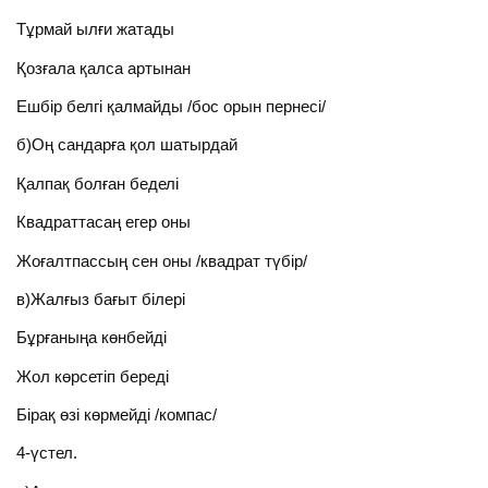
Тұрмай ылғи жатады
Қозғала қалса артынан
Ешбір белгі қалмайды /бос орын пернесі/
б)Оң сандарға қол шатырдай
Қалпақ болған беделі
Квадраттасаң егер оны
Жоғалтпассың сен оны /квадрат түбір/
в)Жалғыз бағыт білері
Бұрғаныңа көнбейді
Жол көрсетіп береді
Бірақ өзі көрмейді /компас/
4-үстел.