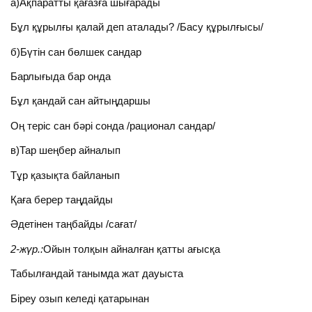
а)Ақпаратты қағазға шығарады
Бұл құрылғы қалай деп аталады? /Басу құрылғысы/
б)Бүтін сан бөлшек сандар
Барлығыда бар онда
Бұл қандай сан айтыңдаршы
Оң теріс сан бәрі сонда /рационал сандар/
в)Тар шеңбер айналып
Тұр қазықта байланып
Қаға берер таңдайды
Әдетінен таңбайды /сағат/
2-жүр.:
Ойын толқын айналған қатты ағысқа
Табылғандай танымда жат дауыста
Біреу озып келеді қатарынан