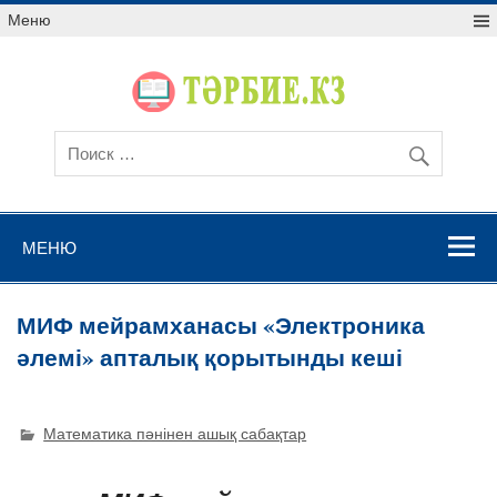
Меню
МЕНЮ
МИФ мейрамханасы «Электроника
әлемі» апталық қорытынды кеші
Математика пәнінен ашық сабақтар