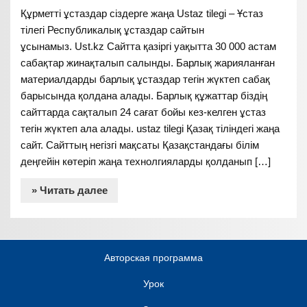
Құрметті ұстаздар сіздерге жаңа Ustaz tilegi – Ұстаз
тілегі Республикалық ұстаздар сайтын
ұсынамыз. Ust.kz Сайтта қазіргі уақытта 30 000 астам
сабақтар жинақталып салынды. Барлық жарияланған
материалдарды барлық ұстаздар тегін жүктеп сабақ
барысында қолдана алады. Барлық құжаттар біздің
сайттарда сақталып 24 сағат бойы кез-келген ұстаз
тегін жүктеп ала алады. ustaz tilegi Қазақ тіліндегі жаңа
сайт. Сайттың негізгі мақсаты Қазақстандағы білім
деңгейін көтеріп жаңа технолгияларды қолданып […]
» Читать далее
Авторская программа
Урок