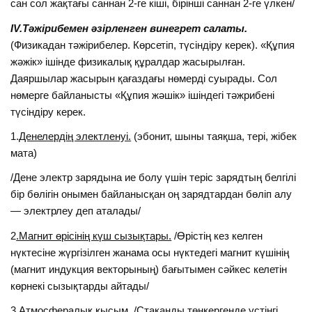
сан сол жақтағы саннан 2-ге кіші, бірінші саннан 2-ге үлкен/
IV.Тәжірибемен әзірленген винегрет салаты.
(Физикадан тәжірибелер. Көрсетіп, түсіндіру керек). «Құпия
жәжік» ішінде физикалық құралдар жасырылған.
Даяршылар жасырын қағаздағы нөмерді суырады. Сол
нөмерге байланысты «Құпия жәшік» ішіндегі тәжрибені
түсіндіру керек.
1.
Денелердің электленуі.
(эбонит, шыны таяқша, тері, жібек
мата)
/Дене электр зарядына ие болу үшін теріс зарядтың белгілі
бір бөлігін онымен байланысқан оң зарядтардан бөліп алу
— электрлеу деп аталады/
2
.Магнит өрісінің күш сызықтары.
/Өрістің кез келген
нүктесіне жүргізілген жанама осы нүктедегі магнит күшінің
(магнит индукция векторының) бағытымен сәйкес келетін
көрнекі сызықтарды айтады/
3.
Атмосфералық қысым
. /Стаканды төңкергенде үстіңгі