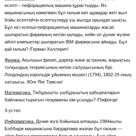
есепті – пефорациялық машина құрастырды. Өз
машинасының көмегімен бұл ғалым көп адамдар жеті жыл
бойы есептейтін есептеулерді үш жылда орындап шықты.
Бұл кісі есепші-пефорациялық машиналарды жасап
шығаратын фирманың негізін қалады, кейін ол дүние жүзіне
әйгілі компьютер шығаратын IBM фирмасына айнады. Бұл
қай ғалым? /Герман Холлерит/
Физика.
Ағылшын физигi, дәрiгер және астроном, жарықтың
толқындық теориясының негiзiн салушысының бiрi.
Лондондың корольдiк ұйымның мүшесi (1794), 1802-29 оның
хатшысы. /Юнг Янг Томсон/
Математика.
Тікбұрышты үшбұрыштың қабырғаларын
байланыстыратын теорамены кім ұсынды? /Пифогор/
3-үстел.
Информатика.
Дүние жүзі бойынша алғашқы 1984жылы
Бэббидж машинасына бағдарлама жазған бұл ғалым —
әйел бірінші программист болып саналады. Бұл әйел