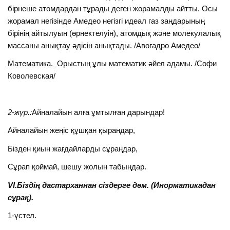
бiрнеше атомдардан тұрады деген жорамалды айтты. Осы
жорамал негiзiнде Амедео негiзгi идеал газ заңдарының
бiрiнiң айтылуын (өрнектелуiн), атомдық және молекулалық
массаны анықтау әдiсiн анықтады. /Авогадро Амедео/
Математика.
Орыстың ұлы математик әйел адамы. /Софи
Коволевская/
2-жүр.:
Айналайын алға ұмтылған дарындар!
Айналайын жеңіс құшқан қырандар,
Бізден қиын жағдайларды сұраңдар,
Сұрап қоймай, шешу жолын табыңдар.
VI.Біздің дастарханнан сіздерге дәм. (Инорматикадан
сұрақ).
1-үстел.