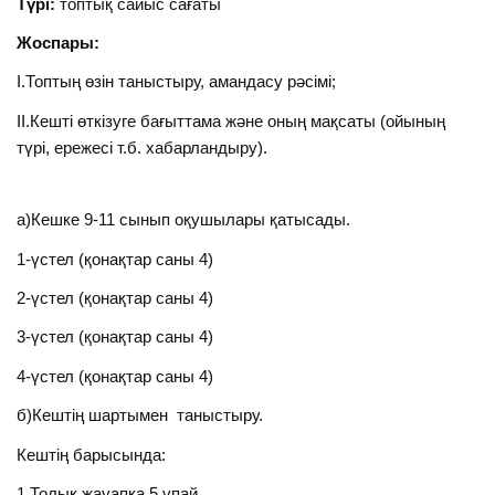
Түрі:
топтық сайыс сағаты
Жоспары:
І.Топтың өзін таныстыру, амандасу рәсімі;
ІІ.Кешті өткізуге бағыттама және оның мақсаты (ойының
түрі, ережесі т.б. хабарландыру).
а)Кешке 9-11 сынып оқушылары қатысады.
1-үстел (қонақтар саны 4)
2-үстел (қонақтар саны 4)
3-үстел (қонақтар саны 4)
4-үстел (қонақтар саны 4)
б)Кештің шартымен таныстыру.
Кештің барысында:
1.Толық жауапқа 5 ұпай