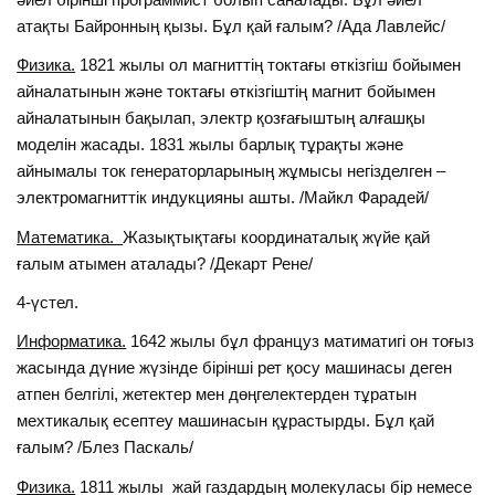
атақты Байронның қызы. Бұл қай ғалым? /Ада Лавлейс/
Физика.
1821 жылы ол магниттiң токтағы өткiзгiш бойымен
айналатынын және токтағы өткiзгiштiң магнит бойымен
айналатынын бақылап, электр қозғағыштың алғашқы
моделiн жасады. 1831 жылы барлық тұрақты және
айнымалы ток генераторларының жұмысы негiзделген –
электромагниттiк индукцияны ашты. /Майкл Фарадей/
Математика.
Жазықтықтағы координаталық жүйе қай
ғалым атымен аталады? /Декарт Рене/
4-үстел.
Информатика.
1642 жылы бұл француз матиматигі он тоғыз
жасында дүние жүзінде бірінші рет қосу машинасы деген
атпен белгілі, жетектер мен дөңгелектерден тұратын
мехтикалық есептеу машинасын құрастырды. Бұл қай
ғалым? /Блез Паскаль/
Физика.
1811 жылы жай газдардың молекуласы бiр немесе