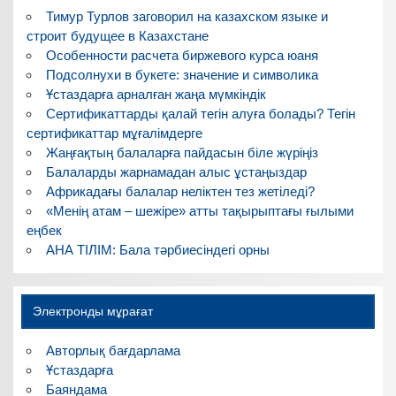
Тимур Турлов заговорил на казахском языке и
строит будущее в Казахстане
Особенности расчета биржевого курса юаня
Подсолнухи в букете: значение и символика
Ұстаздарға арналған жаңа мүмкіндік
Сертификаттарды қалай тегін алуға болады? Тегін
сертификаттар мұғалімдерге
Жаңғақтың балаларға пайдасын біле жүріңіз
Балаларды жарнамадан алыс ұстаңыздар
Африкадағы балалар неліктен тез жетіледі?
«Менің атам – шежіре» атты тақырыптағы ғылыми
еңбек
АНА ТІЛІМ: Бала тәрбиесіндегі орны
Электронды мұрағат
Авторлық бағдарлама
Ұстаздарға
Баяндама