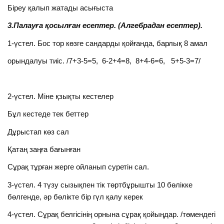
Біреу қалып жатады асығыста
3.Палауға қосылған есептер. (Алгебрадан есептер).
1-үстел. Бос тор көзге сандарды қойғанда, барлық 8 амал
орындалуы тиіс. /7+3-5=5, 6-2+4=8, 8+4-6=6, 5+5-3=7/
2-үстел. Міне қзықты кестелер
Бұл кестеде тек беттер
Дұрыстап көз сал
Қатаң заңға бағынған
Сұрақ тұрған жерге ойланып суретін сал.
3-үстел. 4 түзу сызықпен тік төртбұрышты 10 бөлікке
бөлгенде, әр бөлікте бір гүл қалу керек
4-үстел. Сұрақ белгісінің орнына сұрақ қойыңдар. /төмендегі