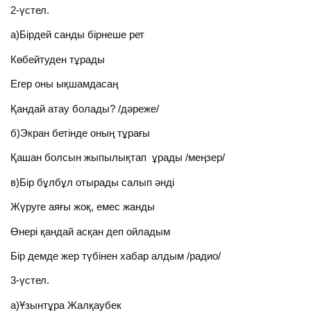
2-үстел.
а)Бірдей санды бірнеше рет
Көбейтуден тұрады
Егер оны ықшамдасаң
Қандай атау болады? /дәреже/
б)Экран бетінде оның тұрағы
Қашан болсын жыпылықтап ұрады /меңзер/
в)Бір бұлбұл отырады салып әнді
Жүруге аяғы жоқ, емес жанды
Өнері қандай асқан деп ойладым
Бір демде жер түбінен хабар алдым /радио/
3-үстел.
а)Ұзынтұра Жалқаубек