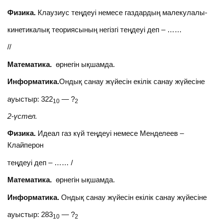
Физика.
Клаузиус теңдеуі немесе газдардың малекулалы-
кинетикалық теориясының негізгі теңдеуі деп – ……
//
Математика.
өрнегін ықшамда.
Информатика.
Ондық санау жүйесін екілік санау жүйесіне
ауыстыр: 322
— ?
10
2
2-үстел.
Физика.
Идеал газ күй теңдеуі немесе Менделеев –
Клайперон
теңдеуі деп – …… /
Математика.
өрнегін ықшамда.
Информатика.
Ондық санау жүйесін екілік санау жүйесіне
ауыстыр: 283
— ?
10
2