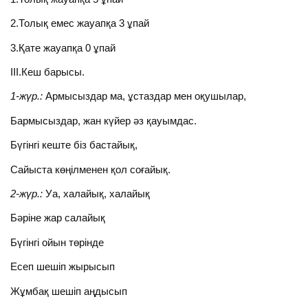
2.Толық емес жауапқа 3 ұпай
3.Қате жауапқа 0 ұпай
ІІІ.Кеш барысы.
1-жүр.:
Армысыздар ма, ұстаздар мен оқушылар,
Бармысыздар, жан күйер әз қауымдас.
Бүгінгі кеште біз бастайық,
Сайыста көңілменен қол соғайық.
2-жүр.:
Уа, халайық, халайық
Бәріне жар салайық
Бүгінгі ойын төрінде
Есеп шешіп жырысып
Жұмбақ шешіп аңдысып