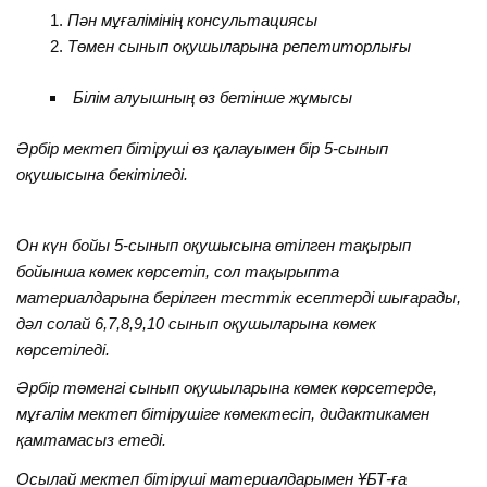
Пән мұғалімінің консультациясы
Төмен сынып оқушыларына репетиторлығы
Білім алуышның өз бетінше жұмысы
Әрбір мектеп бітіруші өз қалауымен бір 5-сынып
оқушысына бекітіледі.
Он күн бойы 5-сынып оқушысына өтілген тақырып
бойынша көмек көрсетіп, сол тақырыпта
материалдарына берілген тесттік есептерді шығарады,
дәл солай 6,7,8,9,10 сынып оқушыларына көмек
көрсетіледі.
Әрбір төменгі сынып оқушыларына көмек көрсетерде,
мұғалім мектеп бітірушіге көмектесіп, дидактикамен
қамтамасыз етеді.
Осылай мектеп бітіруші материалдарымен ҰБТ-ға