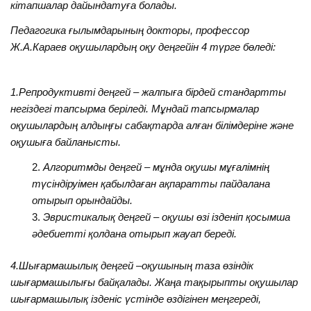
кітапшалар дайындатуға болады.
Педагогика ғылымдарының докторы, профессор
Ж.А.Караев оқушылардың оқу деңгейін 4 түрге бөледі:
1.Репродуктивті деңгей – жалпыға бірдей стандартты
негіздегі тапсырма беріледі. Мұндай тапсырмалар
оқушылардың алдыңғы сабақтарда алған білімдеріне және
оқушыға байланысты.
Алгоритмды деңгей – мұнда оқушы мұғалімнің
түсіндіруімен қабылдаған ақпаратты пайдалана
отырып орындайды.
Эвристикалық деңгей – оқушы өзі ізденіп қосымша
әдебиетті қолдана отырып жауап береді.
4.Шығармашылық деңгей –оқушының таза өзіндік
шығармашылығы байқалады. Жаңа тақырыпты оқушылар
шығармашылық ізденіс үстінде өздігінен меңгереді,