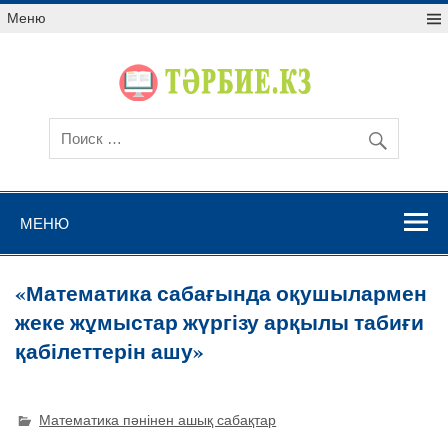
Меню
МЕНЮ
«Математика сабағында оқушылармен
жеке жұмыстар жүргізу арқылы табиғи
қабілеттерін ашу»
Математика пәнінен ашық сабақтар