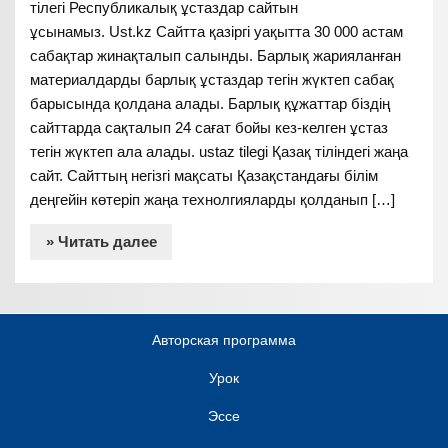
тілегі Республикалық ұстаздар сайтын
ұсынамыз. Ust.kz Сайтта қазіргі уақытта 30 000 астам
сабақтар жинақталып салынды. Барлық жарияланған
материалдарды барлық ұстаздар тегін жүктеп сабақ
барысында қолдана алады. Барлық құжаттар біздің
сайттарда сақталып 24 сағат бойы кез-келген ұстаз
тегін жүктеп ала алады. ustaz tilegi Қазақ тіліндегі жаңа
сайт. Сайттың негізгі мақсаты Қазақстандағы білім
деңгейін көтеріп жаңа технолгияларды қолданып […]
» Читать далее
Авторская программа
Урок
Эссе