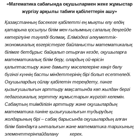
«Математика сабағында оқушылармен
жеке жұмыстар
жүргізу
арқылы табиғи қабілеттерін ашу»
Қазақстанның бәсекеге қабілетті ең мықты елу елдің
қатарына қосылуы білім мен ғылымның сапалық деңгейде
көтерілуіне тәуелді болмақ. Еліміздегі әлеуметтік-
экономикалық өзгерістерге байланысты математикалық
білімге бетбұрыс байқалып отырған кезде, оқушыларға
математикалық білім беру, олардың ой-өрісін
қалыптастыру және дамыту мәселелеріне көңіл бөлу
бүгінгі күннің басты міндеттерінің бірі болып есептеледі.
Оқушылардың ойлау қабілетін тереңдету, пәнге
қызығушылығын арттыру мақсатында көп жылдан бергі
педагогикалық зерттеу жұмыстарын жүргізіп келемін.
Сабақтың тиімділігін арттыру және оқушылардың
математика пәніне қызығушылығын тудырудың
жолдарының бірі – сабақ барысында оқушылардың алған
білім баяндауға ынталығын және математика тарихының
элементтерінпайдалану керек.