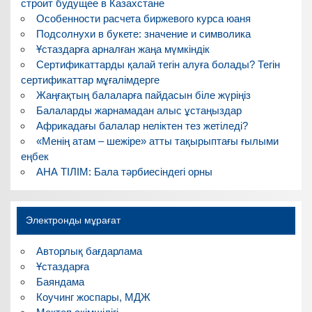
строит будущее в Казахстане
Особенности расчета биржевого курса юаня
Подсолнухи в букете: значение и символика
Ұстаздарға арналған жаңа мүмкіндік
Сертификаттарды қалай тегін алуға болады? Тегін
сертификаттар мұғалімдерге
Жаңғақтың балаларға пайдасын біле жүріңіз
Балаларды жарнамадан алыс ұстаңыздар
Африкадағы балалар неліктен тез жетіледі?
«Менің атам – шежіре» атты тақырыптағы ғылыми
еңбек
АНА ТІЛІМ: Бала тәрбиесіндегі орны
Электронды мұрағат
Авторлық бағдарлама
Ұстаздарға
Баяндама
Коучинг жоспары, МДЖ