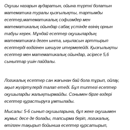
Оқушы назарын аударатын, ойына түрткі болатын
математика туралы қызғылықты, тартымды
есептер,математикалық софизмдер мен
математикалық ойындар сабақ үстінде өзінің орнын
табуы керек. Мұндай есептер оқушылардың
математикаға деген ынта, ықыласын арттырып
есептерді өздігінен шешуге итермелейді. Қызғылықты
есептер мен математикалық ойындар, әсіресе 5,6
сыныптар үшін пайдалы.
Логикалық есептер сан жағынан бай бола тұрып, ойлау,
ақыл жүгіртулерді талап етеді. Бұл типтегі есептер
оқушыларды жалықтырмайды. Сонымен бірге өздері
есептер құрастыруға ұмтылады.
Мысалы: 5-6 сынып оқушыларына, бұл жеке оқушымен
жұмыс десе де болады, тапсырма беріп, логикалық,
өтілген тақырып бойынша есептер құрсатырып,