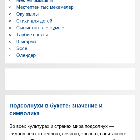
Мектеп әкімшілігі
Мектептен тыс мекемелер
Оқу жылы
Стихи для детей
Сыныптан тыс жұмыс
Тәрбие сағаты
Шығарма
Эссе
Өлеңдер
Подсолнухи в букете: значение и
символика
Во всех культурах и странах мира подсолнух —
символ чего-то теплого, сочного, зрелого, напитанного