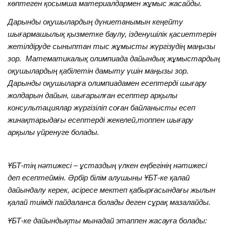
көптеген қосымша материалдармен жұмыс жасайды.
Дарынды оқушылардың дүниетанымын кеңейту
шығармашылық қызметке баулу, ізденушілік қасиеттерін
жетілдіруде сыныптан тыс жұмысты жүргізудің маңызы
зор. Математикалық олимпиада дайындық жұмыстардың
оқушылардың қабілетін дамыту үшін маңызы зор.
Дарынды оқушыларға олимпиадамен есептерді шығару
жолдарын дайын, шығарылған есептер арқылы
консультациялар жүргізіліп соған байланысты есеп
жинақтарыдағы есептерді жекелей,топпен шығару
арқылы үйренуге болады.
ҰБТ-тің нәтижесі – ұстаздың үлкен еңбегінің нәтижесі
деп есептеймін. Әрбір білім алушыны ҰБТ-ке қалай
дайындалу керек, әсіресе мектеп қабырғасындағы жылын
қалай тиімді пайдаланса болады деген сұрақ мазалайды.
ҰБТ-ке дайындықты мынадай этаппен жасауға болады: