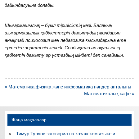
дайындалуына болады.
Шығармашылық – бүкіл тіршіліктің көзі. Баланың
шығармашылық қабілеттерін дамытудың жолдарын
анықтай психология мен педагогика ғылымдарына өте
ертеден зерттеліп келеді. Сондықтан әр оқушының
қабілетін дамыту әр ұстаздың міндеті деп санаймын.
Навигация
« Математика,физика және информатика пәндер апталығы
по
Математикалық кафе »
записям
Жаңа мақалалар
Тимур Турлов заговорил на казахском языке и